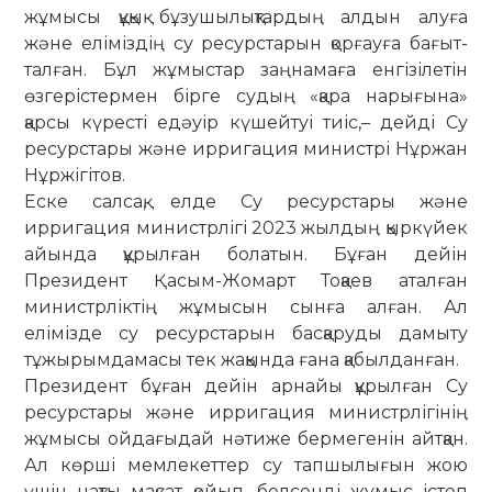
жұмысы құқық бұзушылықтардың ал­дын алуға
және еліміздің су ресурстарын қорғауға ба­ғыт­
талған. Бұл жұмыстар заңнамаға енгізілетін
өзгеріс­термен бірге судың «қара нарығына»
қарсы күресті едәуір кү­шейтуі тиіс,– дейді Су
ресурстары және ирригация министрі Нұржан
Нұржігітов.
Еске салсақ, елде Су ресурстары және
ирригация ми­нистрлігі 2023 жылдың қыркүйек
айында құрылған болатын. Бұған дейін
Президент Қасым-Жомарт Тоқаев атал­ған
министрліктің жұмысын сынға алған. Ал
елімізде су ресурстарын басқаруды дамыту
тұжырым­дамасы тек жақында ғана қабылданған.
Президент бұған дейін арнайы құрылған Су
ресурстары және ирригация министрлігінің
жұмысы ойдағыдай нәтиже бермегенін айтқан.
Ал көрші мемлекеттер су тапшылығын жою
үшін нақты мақ­сат қойып, белсенді жұмыс істеп