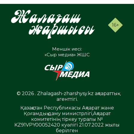
16+
Меншік иесі:
«Сыр медиа» ЖШС
© 2026 . Zhalagash-zharshysy.kz ақпараттық
агенттігі.
Қазақстан Республикасы Ақпарат және
Қоғамдық даму министрлігі,Ақпарат
комитетінің тіркеу туралы №
KZ91VPY00052420 куәлігі 21.07.2022 жылы
берілген