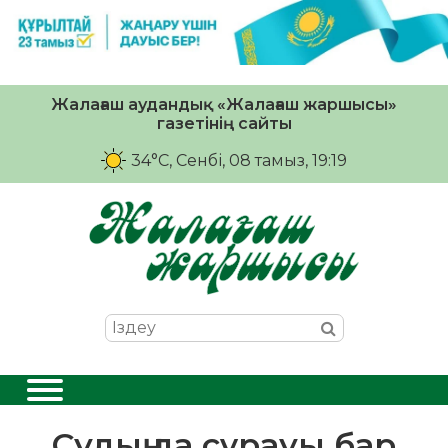
Жалағаш аудандық «Жалағаш жаршысы»
газетінің сайты
34°C
, Сенбі, 08 тамыз, 19:19
Судың да сұрауы бар