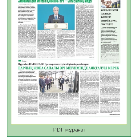
Көкжөтел ауруы туралы
06.08.2026
40
0
АПВ вакцинасы туралы мәлімет
06.08.2026
40
0
Open Air: Қызылорда облысы полиция
департаменті 20 мыңнан астам
көрерменнің қауіпсіздігін қамтамасыз етті
06.08.2026
52
0
ҚЫЗЫЛОРДАДА «САНАЛЫ ҰРПАҚ –
ЖАРҚЫН БОЛАШАҚ» АТТЫ КЕҢЕЙТІЛГЕН
МӘЖІЛІС ӨТТІ
05.08.2026
53
0
Қазақстан Орталық Азиядағы көшуге ең
қолайлы ел атанды
05.08.2026
52
0
PDF мұрағат