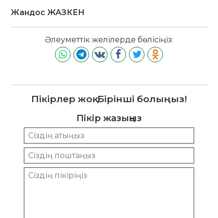
Жандос ЖАЗКЕН
Әлеуметтік желілерде бөлісіңіз:
Пікірлер жоқ. Бірінші болыңыз!
Пікір жазыңыз