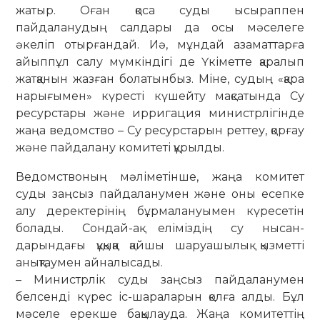
жатыр. Оған қоса суды ысыраппен
пайдаланудың салдары да осы мәселеге
әкеліп отырғандай. Иә, мұндай азаматтарға
айыппұл салу мүмкіндігі де Үкіметте қаралып
жатқанын жазған болатынбыз. Міне, судың «қара
нарығымен» күресті күшейту мақсатында Су
ресурстары және ирригация министрлігінде
жаңа ведомство – Су ресурстарын реттеу, қорғау
және пайдалану комитеті құрылды.
Ведомствоның мәліметінше, жаңа комитет
суды заңсыз пайдаланумен және оны есепке
алу деректерінің бұр­ма­лануымен күресетін
болады. Сондай-ақ еліміздің су нысан­
дарындағы құқыққа қайшы шаруашылық қызметті
анықтаумен айналысады.
– Министрлік суды заңсыз пайдаланумен
белсенді күрес іс-шараларын қолға алды. Бұл
мәселе ерекше бақылауда. Жаңа комитеттің