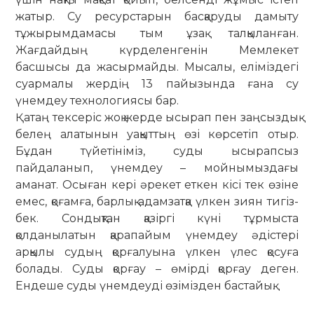
жатыр. Су ре­сурс­тарын басқаруды дамыту
тұжырымдамасы тым ұзақ тал­қыланған.
Жағдайдың күрделенгенін Мемлекет
басшысы да жасырмайды. Мысалы, еліміздегі
суармалы жердің 13 пайызында ғана су
үнемдеу технологиясы бар.
Қатаң тексеріс жоқ жерде ысырап пен заңсыздық
белең алатынын уақыттың өзі көрсетіп отыр.
Бұдан түйе­­тініміз, суды ысырапсыз
пайдаланып, үнемдеу – мой­нымыздағы
аманат. Осыған кері әрекет еткен кісі тек өзі­не
емес, қоғамға, барлық адамзатқа үлкен зиян тигіз­
бек. Сондықтан қазіргі күні тұрмыста
қолданылатын қа­рапайым үнемдеу әдістері
арқылы судың қорғалуына үлкен үлес қосуға
болады. Суды қорғау – өмірді қор­ғау деген.
Ендеше суды үнемдеуді өзімізден бастайық.