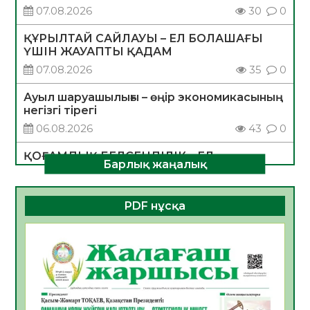
07.08.2026
30
0
ҚҰРЫЛТАЙ САЙЛАУЫ – ЕЛ БОЛАШАҒЫ
ҮШІН ЖАУАПТЫ ҚАДАМ
07.08.2026
35
0
Ауыл шаруашылығы – өңір экономикасының
негізгі тірегі
06.08.2026
43
0
ҚОҒАМДЫҚ БЕЛСЕНДІЛІК – ЕЛ
Барлық жаңалық
ДАМУЫНЫҢ НЕГІЗІ
06.08.2026
40
0
PDF нұсқа
ҚҰРЫЛТАЙ САЙЛАУЫ – БОЛАШАҚҚА
БАСТАР ЖАУАПТЫ ТАҢДАУ
06.08.2026
42
0
Инфекциялық ауруларға қарсы иммундау
жұмыстарының тиімділігі
06.08.2026
45
0