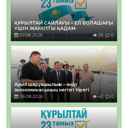
ҚҰРЫЛТАЙ САЙЛАУЫ – ЕЛ БОЛАШАҒЫ
ҮШІН ЖАУАПТЫ ҚАДАМ
07.08.2026
35
0
Ауыл шаруашылығы – өңір
экономикасының негізгі тірегі
06.08.2026
43
0