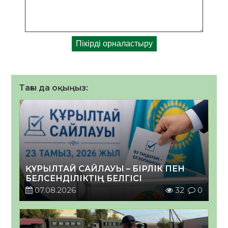
Тағы да оқыңыз:
ҚҰРЫЛТАЙ САЙЛАУЫ – БІРЛІК ПЕН
БЕЛСЕНДІЛІКТІҢ БЕЛГІСІ
07.08.2026
32
0