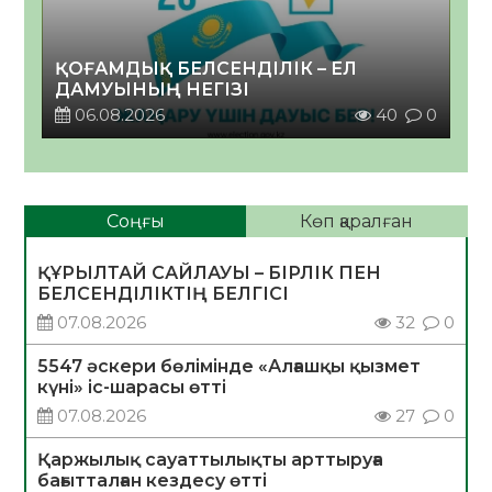
ҚОҒАМДЫҚ БЕЛСЕНДІЛІК – ЕЛ
ДАМУЫНЫҢ НЕГІЗІ
06.08.2026
40
0
Соңғы
Көп қаралған
ҚҰРЫЛТАЙ САЙЛАУЫ – БІРЛІК ПЕН
БЕЛСЕНДІЛІКТІҢ БЕЛГІСІ
07.08.2026
32
0
5547 әскери бөлімінде «Алғашқы қызмет
күні» іс-шарасы өтті
07.08.2026
27
0
Қаржылық сауаттылықты арттыруға
бағытталған кездесу өтті