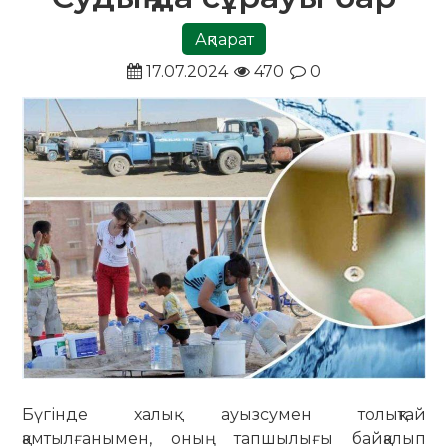
Ақпарат
17.07.2024
470
0
Бүгінде халық ауызсумен толықтай
қамтылғанымен, оның тапшылығы байқалып