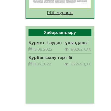
АПВ вакцинасы туралы
PDF мұрағат
мәлімет
06.08.2026
49
0
Open Air: Қызылорда
Хабарландыру
облысы полиция
департаменті 20 мыңнан
Құрметті аудан тұрғындары!
астам көрерменнің
06.08.2026
62
0
15.09.2022
180262
0
қауіпсіздігін қамтамасыз етті
ҚЫЗЫЛОРДАДА «САНАЛЫ
Құрбан шалу тәртібі
ҰРПАҚ – ЖАРҚЫН
11.07.2022
182269
0
БОЛАШАҚ» АТТЫ
КЕҢЕЙТІЛГЕН МӘЖІЛІС
05.08.2026
63
0
ӨТТІ
Қазақстан Орталық
Азиядағы көшуге ең қолайлы
ел атанды
05.08.2026
64
0
Өрт қауіпсіздігі талаптарын