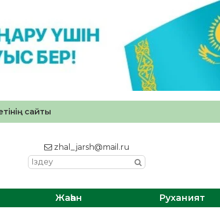
тінің сайты
zhal_jarsh@mail.ru
Жаһан
Руханият