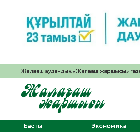
Жалағаш аудандық «Жалағаш жаршысы» газе
Басты
Экономика