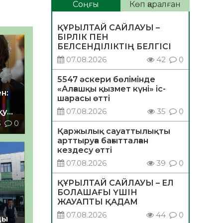
Соңғы
Көп қаралған
ҚҰРЫЛТАЙ САЙЛАУЫ –
БІРЛІК ПЕН
БЕЛСЕНДІЛІКТІҢ БЕЛГІСІ
07.08.2026
42
0
5547 әскери бөлімінде
«Алғашқы қызмет күні» іс-
н:
шарасы өтті
07.08.2026
35
0
қу
3
0
Қаржылық сауаттылықты
арттыруға бағытталған
кездесу өтті
07.08.2026
39
0
ҚҰРЫЛТАЙ САЙЛАУЫ – ЕЛ
БОЛАШАҒЫ ҮШІН
ЖАУАПТЫ ҚАДАМ
07.08.2026
44
0
ды