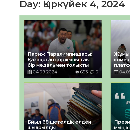
Day:
Қыркүйек 4, 2024
Париж Паралимпиадасы:
Жұмыс
Қазақстан қоржыны тағы
көмек
бір медальмен толықты
платф
04.09.2024
653
0
04.0
Биыл 68 шетелдік елден
Прези
шығарылды
мың кі