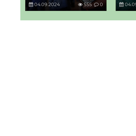
04.09.2024
555
0
04.0