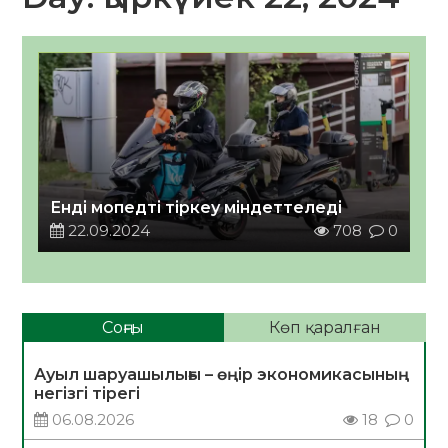
Енді мопедті тіркеу міндеттеледі
22.09.2024
708
0
Соңғы
Көп қаралған
Ауыл шаруашылығы – өңір экономикасының
негізгі тірегі
06.08.2026
18
0