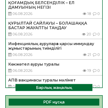
ҚОҒАМДЫҚ БЕЛСЕНДІЛІК – ЕЛ
ДАМУЫНЫҢ НЕГІЗІ
06.08.2026
18
0
ҚҰРЫЛТАЙ САЙЛАУЫ – БОЛАШАҚҚА
БАСТАР ЖАУАПТЫ ТАҢДАУ
06.08.2026
20
0
Инфекциялық ауруларға қарсы иммундау
жұмыстарының тиімділігі
06.08.2026
21
0
Көкжөтел ауруы туралы
06.08.2026
19
0
АПВ вакцинасы туралы мәлімет
06.08.2026
20
0
Барлық жаңалық
Open Air: Қызылорда облысы полиция
департаменті 20 мыңнан астам
PDF нұсқа
көрерменнің қауіпсіздігін қамтамасыз етті