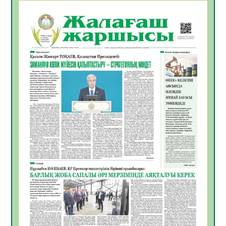
06.08.2026
32
0
ҚЫЗЫЛОРДАДА «САНАЛЫ ҰРПАҚ –
ЖАРҚЫН БОЛАШАҚ» АТТЫ КЕҢЕЙТІЛГЕН
МӘЖІЛІС ӨТТІ
05.08.2026
32
0
Қазақстан Орталық Азиядағы көшуге ең
қолайлы ел атанды
05.08.2026
33
0
Өрт қауіпсіздігі талаптарын сақтау – әр
азаматтың міндеті
05.08.2026
33
0
Руслан Рүстемұлы облыс әкімінің
кеңесшісі болып тағайындалды
05.08.2026
31
0
Цифрландыру саласын дамыту аясында
салынатын жаңа орталықтың жобасы