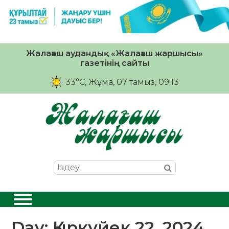
Жалағаш аудандық «Жалағаш жаршысы»
газетінің сайты
33°C
, Жұма, 07 тамыз, 09:13
Day:
Қыркүйек 22, 2024