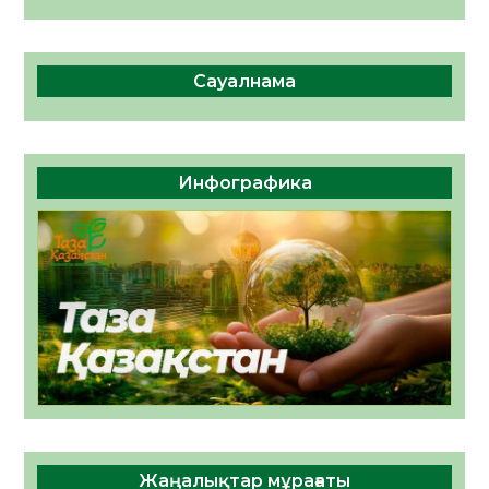
Сауалнама
Инфографика
Жаңалықтар мұрағаты