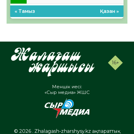
« Тамыз
Қазан »
16+
Меншік иесі:
«Сыр медиа» ЖШС
© 2026 . Zhalagash-zharshysy.kz ақпараттық