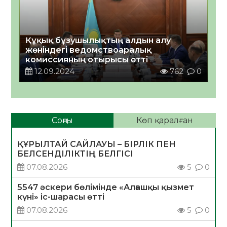
Құқық бұзушылықтың алдын алу
жөніндегі ведомствоаралық
комиссияның отырысы өтті
12.09.2024
762
0
Соңғы
Көп қаралған
ҚҰРЫЛТАЙ САЙЛАУЫ – БІРЛІК ПЕН
БЕЛСЕНДІЛІКТІҢ БЕЛГІСІ
07.08.2026
5
0
5547 әскери бөлімінде «Алғашқы қызмет
күні» іс-шарасы өтті
07.08.2026
5
0