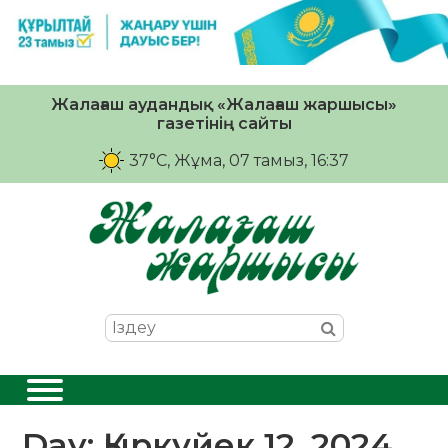
Жалағаш аудандық «Жалағаш жаршысы»
газетінің сайты
37°C
, Жұма, 07 тамыз, 16:37
Day:
Қыркүйек 12, 2024