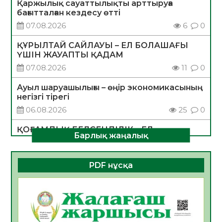
Қаржылық сауаттылықты арттыруға
бағытталған кездесу өтті
07.08.2026
6
0
ҚҰРЫЛТАЙ САЙЛАУЫ – ЕЛ БОЛАШАҒЫ
ҮШІН ЖАУАПТЫ ҚАДАМ
07.08.2026
11
0
Ауыл шаруашылығы – өңір экономикасының
негізгі тірегі
06.08.2026
25
0
ҚОҒАМДЫҚ БЕЛСЕНДІЛІК – ЕЛ
Барлық жаңалық
ДАМУЫНЫҢ НЕГІЗІ
06.08.2026
23
0
PDF нұсқа
ҚҰРЫЛТАЙ САЙЛАУЫ – БОЛАШАҚҚА
БАСТАР ЖАУАПТЫ ТАҢДАУ
06.08.2026
26
0
Инфекциялық ауруларға қарсы иммундау