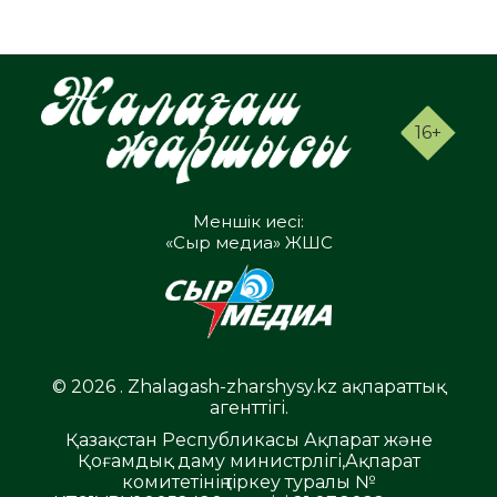
16+
Меншік иесі:
«Сыр медиа» ЖШС
© 2026 . Zhalagash-zharshysy.kz ақпараттық
агенттігі.
Қазақстан Республикасы Ақпарат және
Қоғамдық даму министрлігі,Ақпарат
комитетінің тіркеу туралы №