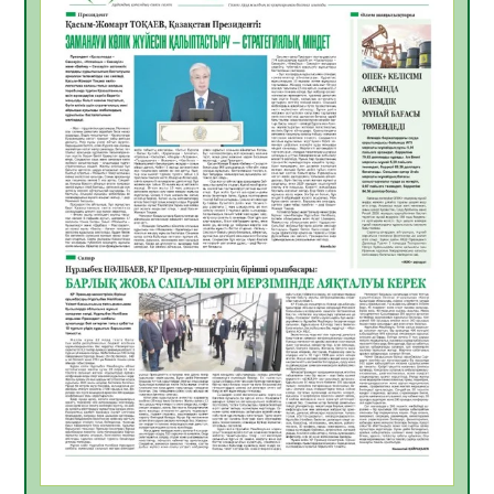
жұмыстарының тиімділігі
06.08.2026
27
0
Көкжөтел ауруы туралы
06.08.2026
24
0
АПВ вакцинасы туралы мәлімет
06.08.2026
25
0
Open Air: Қызылорда облысы полиция
департаменті 20 мыңнан астам
көрерменнің қауіпсіздігін қамтамасыз етті
06.08.2026
37
0
ҚЫЗЫЛОРДАДА «САНАЛЫ ҰРПАҚ –
ЖАРҚЫН БОЛАШАҚ» АТТЫ КЕҢЕЙТІЛГЕН
МӘЖІЛІС ӨТТІ
05.08.2026
37
0
Қазақстан Орталық Азиядағы көшуге ең
қолайлы ел атанды