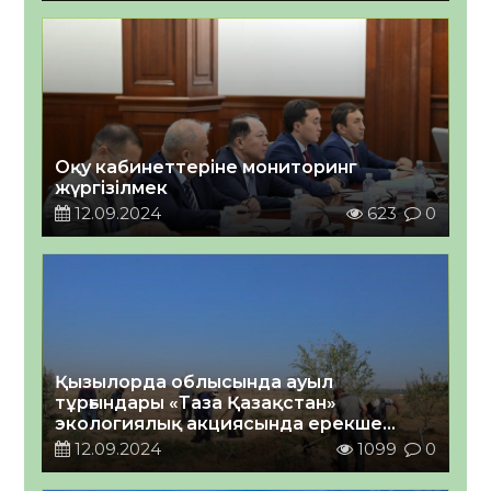
Оқу кабинеттеріне мониторинг
жүргізілмек
12.09.2024
623
0
Қызылорда облысында ауыл
тұрғындары «Таза Қазақстан»
экологиялық акциясында ерекше
белсенділік танытуда
12.09.2024
1099
0