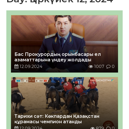
Бас Прокурордың орынбасары ел
азаматтарына үндеу жолдады
12.09.2024
1007
0
Тарихи сәт: Көкпардан Қазақстан
құрамасы чемпион атанды
12.09.2024
879
0