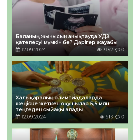
Баланың жынысын анықтауда УДЗ
қателесуі мүмкін бе? Дәрігер жауабы
12.09.2024
3157
0
Халықаралық олимпиадаларда
жеңіске жеткен оқушылар 5,5 млн
теңгеден сыйақы алады
12.09.2024
513
0