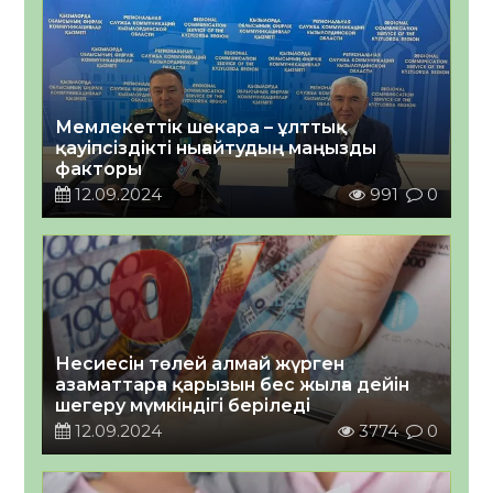
Мемлекеттік шекара – ұлттық
қауіпсіздікті нығайтудың маңызды
факторы
12.09.2024
991
0
Несиесін төлей алмай жүрген
азаматтарға қарызын бес жылға дейін
шегеру мүмкіндігі беріледі
12.09.2024
3774
0