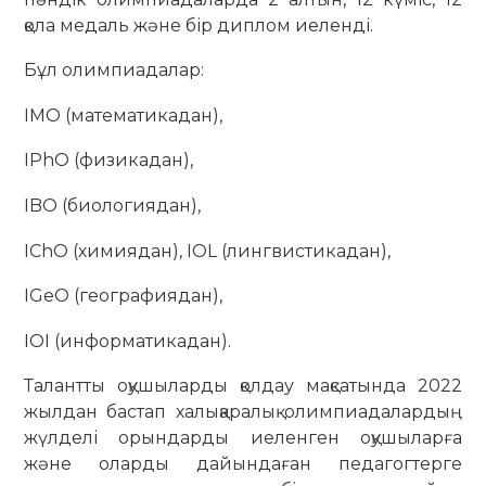
қола медаль және бір диплом иеленді.
Бұл олимпиадалар:
IMO (математикадан),
IPhO (физикадан),
IBO (биологиядан),
IChO (химиядан), IOL (лингвистикадан),
IGeO (географиядан),
IOI (информатикадан).
Талантты оқушыларды қолдау мақсатында 2022
жылдан бастап халықаралық олимпиадалардың
жүлделі орындарды иеленген оқушыларға
және оларды дайындаған педагогтерге