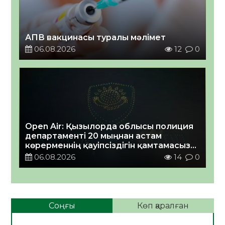
АПВ вакцинасы туралы мәлімет
06.08.2026
12
0
Open Air: Қызылорда облысы полиция
департаменті 20 мыңнан астам
көрерменнің қауіпсіздігін қамтамасыз
етті
06.08.2026
14
0
Соңғы
Көп қаралған