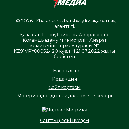
© 2026 . Zhalagash-zharshysy.kz ақпараттық
агенттігі.
Қазақстан Республикасы Ақпарат және
Қоғамдық даму министрлігі,Ақпарат
комитетінің тіркеу туралы №
KZ91VPY00052420 куәлігі 21.07.2022 жылы
берілген
Басшылық
Редакция
Сайт картасы
Материалдарды пайдалану ережелері
Сайттың ескі нұсқасы