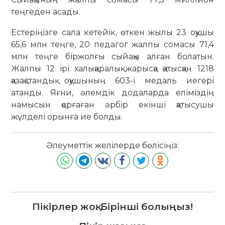
теңгеден асады.
Естеріңізге сала кетейік, өткен жылы 23 оқушы
65,6 млн теңге, 20 педагог жалпы сомасы 71,4
млн теңге біржолғы сыйақы алған болатын.
Жалпы 12 ірі халықаралық жарысқа қатысқан 1218
қазақстандық оқушының 603-і медаль иегері
атанды. Яғни, әлемдік додаларда еліміздің
намысын қорғаған әрбір екінші қатысушы
жүлделі орынға ие болды.
Әлеуметтік желілерде бөлісіңіз:
Пікірлер жоқ. Бірінші болыңыз!