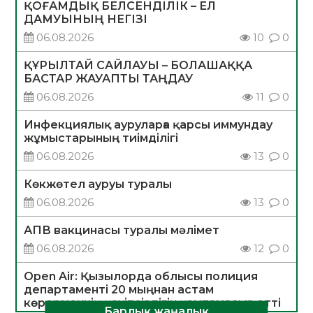
ҚОҒАМДЫҚ БЕЛСЕНДІЛІК – ЕЛ
ДАМУЫНЫҢ НЕГІЗІ
06.08.2026
10
0
ҚҰРЫЛТАЙ САЙЛАУЫ – БОЛАШАҚҚА
БАСТАР ЖАУАПТЫ ТАҢДАУ
06.08.2026
11
0
Инфекциялық ауруларға қарсы иммундау
жұмыстарының тиімділігі
06.08.2026
13
0
Көкжөтел ауруы туралы
06.08.2026
13
0
АПВ вакцинасы туралы мәлімет
06.08.2026
12
0
Open Air: Қызылорда облысы полиция
департаменті 20 мыңнан астам
көрерменнің қауіпсіздігін қамтамасыз етті
Барлық жаңалық