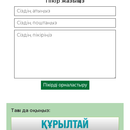
Пікір жазыңыз
Тағы да оқыңыз: