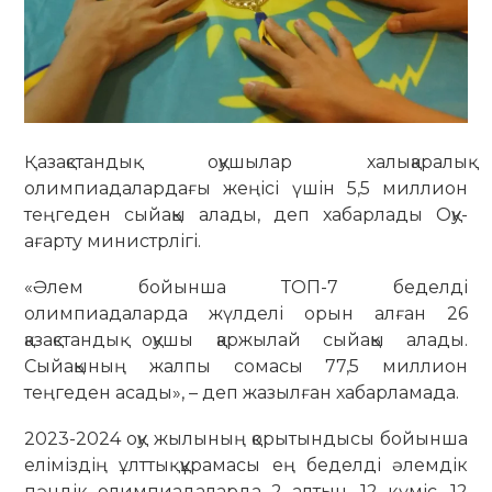
Қазақстандық оқушылар халықаралық
олимпиадалардағы жеңісі үшін 5,5 миллион
теңгеден сыйақы алады, деп хабарлады Оқу-
ағарту министрлігі.
«Әлем бойынша ТОП-7 беделді
олимпиадаларда жүлделі орын алған 26
қазақстандық оқушы қаржылай сыйақы алады.
Сыйақының жалпы сомасы 77,5 миллион
теңгеден асады», – деп жазылған хабарламада.
2023-2024 оқу жылының қорытындысы бойынша
еліміздің ұлттық құрамасы ең беделді әлемдік
пәндік олимпиадаларда 2 алтын, 12 күміс, 12