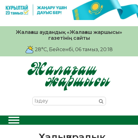
Жалағаш аудандық «Жалағаш жаршысы»
газетінің сайты
28°C
, Бейсенбі, 06 тамыз, 20:18
Халықаралық