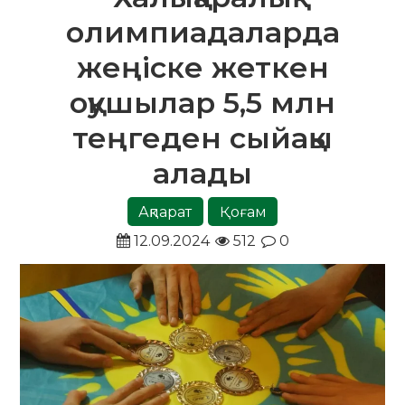
олимпиадаларда
жеңіске жеткен
оқушылар 5,5 млн
теңгеден сыйақы
алады
Ақпарат
Қоғам
12.09.2024
512
0