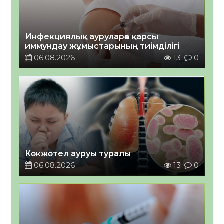
Инфекциялық ауруларға қарсы
иммундау жұмыстарының тиімділігі
06.08.2026
13
0
Көкжөтел ауруы туралы
06.08.2026
13
0