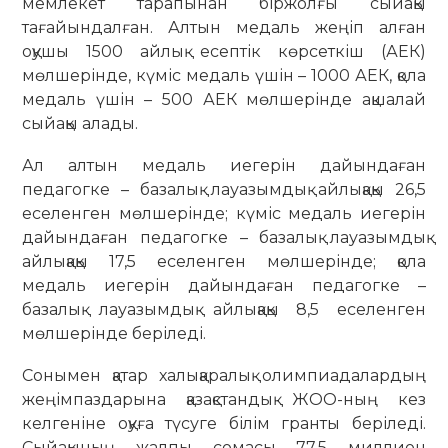
мемлекет тарапынан біржолғы сыйақы
тағайындалған. Алтын медаль жеңіп алған
оқушы 1500 айлық есептік көрсеткіш (АЕК)
мөлшерінде, күміс медаль үшін – 1000 АЕК, қола
медаль үшін – 500 АЕК мөлшерінде ақшалай
сыйақы алады.
Ал алтын медаль иегерін дайындаған
педагогке – базалық лауазымдық айлықақы 26,5
еселенген мөлшерінде; күміс медаль иегерін
дайындаған педагогке – базалық лауазымдық
айлықақы 17,5 еселенген мөлшерінде; қола
медаль иегерін дайындаған педагогке –
базалық лауазымдық айлықақы 8,5 еселенген
мөлшерінде беріледі.
Сонымен қатар халықаралық олимпиадалардың
жеңімпаздарына қазақстандық ЖОО-ның кез
келгеніне оқуға түсуге білім гранты беріледі.
Сыйақының жалпы сомасы 77,5 миллион