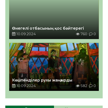
Өнегелі отбасының қос бәйтерегі
10.09.2024
760
0
Көшпенділер рухы жаңғырды
10.09.2024
582
0