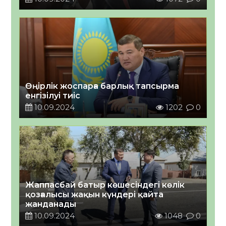
Өңірлік жоспарға барлық тапсырма
енгізілуі тиіс
10.09.2024
1202
0
Жаппасбай батыр көшесіндегі көлік
қозғалысы жақын күндері қайта
жанданады
10.09.2024
1048
0