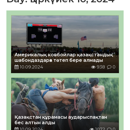
Америкалық ковбойлар қазақстандық
шабондаздарға төтеп бере алмады
10.09.2024
938
0
Қазақстан құрамасы аударыспақтан
бес алтын алды
10.09.2024
1072
0