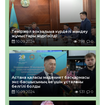
Теміржол вокзалына күрделі жөндеу
жұмыстары жүргізілді
10.09.2024
798
0
Астана қаласы мәдениет басқармасы
экс-басшысының не үшін ұсталғаны
белгілі болды
10.09.2024
531
0