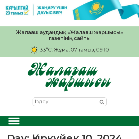
Жалағаш аудандық «Жалағаш жаршысы»
газетінің сайты
33°C
, Жұма, 07 тамыз, 09:10
Day:
Қыркүйек 10, 2024