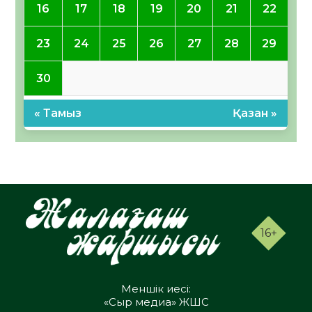
16
17
18
19
20
21
22
23
24
25
26
27
28
29
30
« Тамыз
Қазан »
16+
Меншік иесі:
«Сыр медиа» ЖШС