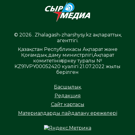
© 2026 . Zhalagash-zharshysy.kz ақпараттық
агенттігі.
Қазақстан Республикасы Ақпарат және
Қоғамдық даму министрлігі,Ақпарат
комитетінің тіркеу туралы №
KZ91VPY00052420 куәлігі 21.07.2022 жылы
берілген
Басшылық
Редакция
Сайт картасы
Материалдарды пайдалану ережелері