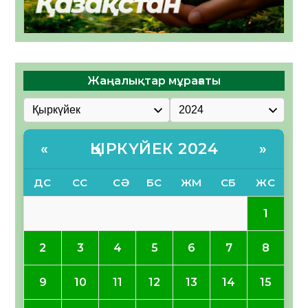
Жаңалықтар мұрағаты
ҚЫРКҮЙЕК 2024
«
»
ДС
СС
СӘ
БС
ЖМ
СБ
ЖС
1
2
3
4
5
6
7
8
9
10
11
12
13
14
15