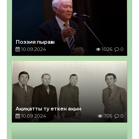
Поэзия пырағы
10.09.2024
1026
0
Ақиқатты ту еткен ақын
10.09.2024
705
0