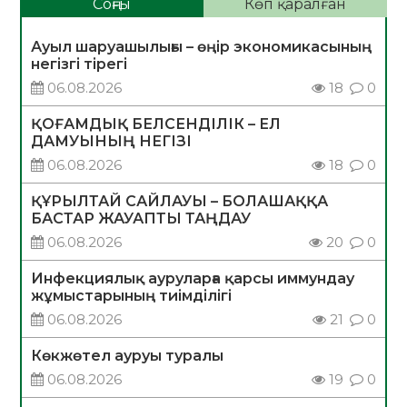
Соңғы
Көп қаралған
Ауыл шаруашылығы – өңір экономикасының
негізгі тірегі
06.08.2026
18
0
ҚОҒАМДЫҚ БЕЛСЕНДІЛІК – ЕЛ
ДАМУЫНЫҢ НЕГІЗІ
06.08.2026
18
0
ҚҰРЫЛТАЙ САЙЛАУЫ – БОЛАШАҚҚА
БАСТАР ЖАУАПТЫ ТАҢДАУ
06.08.2026
20
0
Инфекциялық ауруларға қарсы иммундау
жұмыстарының тиімділігі
06.08.2026
21
0
Көкжөтел ауруы туралы
06.08.2026
19
0