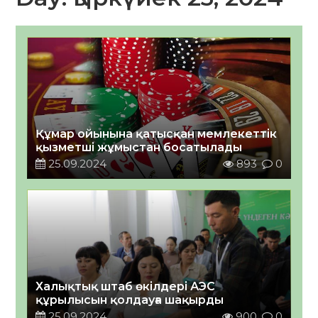
Құмар ойынына қатысқан мемлекеттік
қызметші жұмыстан босатылады
25.09.2024
893
0
Халықтық штаб өкілдері АЭС
құрылысын қолдауға шақырды
25.09.2024
900
0