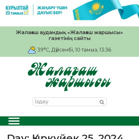
Жалағаш аудандық «Жалағаш жаршысы»
газетінің сайты
39°C
, Дүйсенбі, 10 тамыз, 13:36
Day:
Қыркүйек 25, 2024