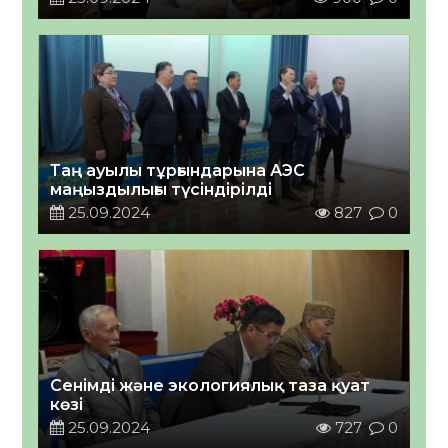
Таң ауылы тұрғындарына АЭС
маңыздылығы түсіндірілді
25.09.2024
827
0
Сенімді және экологиялық таза қуат
көзі
25.09.2024
727
0