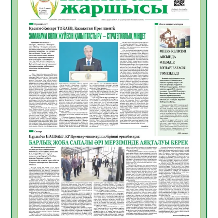
Қазақстандықтар Құрылтай сайлауынан
жақсылық күтеді – қоғамдық пікір зерттеуі
07.08.2026
18
0
«Дауыс беру учаскесін қалай табуға
болады?»
07.08.2026
19
0
ҚҰРЫЛТАЙ САЙЛАУЫ – БІРЛІК ПЕН
БЕЛСЕНДІЛІКТІҢ БЕЛГІСІ
07.08.2026
58
0
5547 әскери бөлімінде «Алғашқы қызмет
күні» іс-шарасы өтті
07.08.2026
52
0
Қаржылық сауаттылықты арттыруға
бағытталған кездесу өтті
07.08.2026
55
0
ҚҰРЫЛТАЙ САЙЛАУЫ – ЕЛ БОЛАШАҒЫ
ҮШІН ЖАУАПТЫ ҚАДАМ