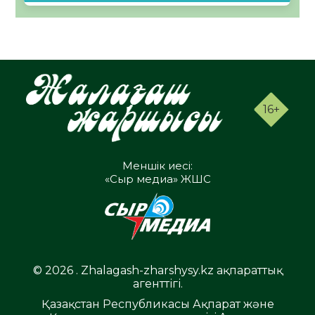
16+
Меншік иесі:
«Сыр медиа» ЖШС
© 2026 . Zhalagash-zharshysy.kz ақпараттық
агенттігі.
Қазақстан Республикасы Ақпарат және