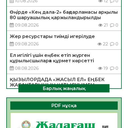
10.08.2026
12
0
Өңірде «Кең дала-2» бағдарламасы арқылы
80 шаруашылық қаржыландырылды
09.08.2026
21
0
Жер ресурстары тиімді игерілуде
09.08.2026
22
0
Ел игілігі үшін еңбек етіп жүрген
құрылысшыларға құрмет көрсетті
08.08.2026
19
0
ҚЫЗЫЛОРДАДА «ЖАСЫЛ ЕЛ» ЕҢБЕК
ЖАСАҚТАРЫНЫҢ ҚАТЫСУЫМЕН
Барлық жаңалық
ЭКОЛОГИЯЛЫҚ СЕНБІЛІК ӨТТІ
08.08.2026
18
0
PDF нұсқа
Білім гранты иегерлерінің тізімі шықты
07.08.2026
19
0