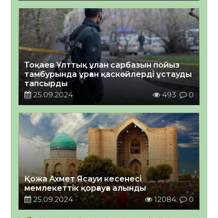
Тоқаев Ұлттық ұлан сарбазын пойыз
тамбурында ұрған қаскөйлерді ұстауды
тапсырды
25.09.2024
493
0
Қожа Ахмет Ясауи кесенесі
мемлекеттік қорғауға алынды
25.09.2024
12084
0