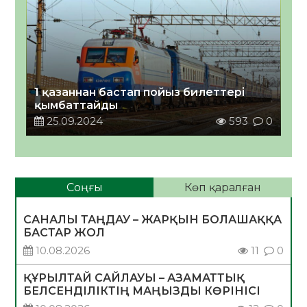
1 қазаннан бастап пойыз билеттері
қымбаттайды
25.09.2024
593
0
Соңғы
Көп қаралған
САНАЛЫ ТАҢДАУ – ЖАРҚЫН БОЛАШАҚҚА
БАСТАР ЖОЛ
10.08.2026
11
0
ҚҰРЫЛТАЙ САЙЛАУЫ – АЗАМАТТЫҚ
БЕЛСЕНДІЛІКТІҢ МАҢЫЗДЫ КӨРІНІСІ