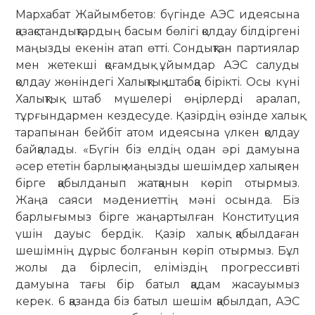
Мархабат Жайымбетов: бүгінде АЭС идеясына
қазақстандықтардың басым бөлігі қолдау білдіргені
маңызды екенін атап өтті. Сондықтан партиялар
мен жетекші қоғамдық ұйымдар АЭС салуды
қолдау жөніндегі Халықтық штабқа бірікті. Осы күні
Халықтық штаб мүшелері өңірлерді аралап,
тұрғындармен кездесуде. Қазірдің өзінде халық
тарапынан бейбіт атом идеясына үлкен қолдау
байқалады. «Бүгін біз елдің одан әрі дамуына
әсер ететін барлық маңызды шешімдер халықпен
бірге қабылданып жатқанын көріп отырмыз.
Жаңа саяси мәдениеттің мәні осында. Біз
барлығымыз бірге жаңартылған Конституция
үшін дауыс бердік. Қазір халық қабылдаған
шешімнің дұрыс болғанын көріп отырмыз. Бұл
жолы да бірлесіп, еліміздің прогрессивті
дамуына тағы бір батыл қадам жасауымыз
керек. 6 қазанда біз батыл шешім қабылдап, АЭС