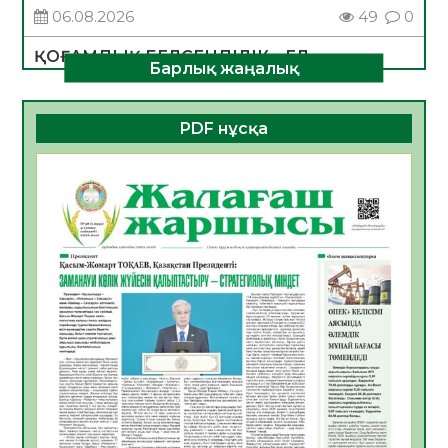
06.08.2026
49
0
ҚОҒАМДЫҚ БЕЛСЕНДІЛІК – ЕЛ
Барлық жаңалық
ДАМУЫНЫҢ НЕГІЗІ
06.08.2026
47
0
PDF нұсқа
ҚҰРЫЛТАЙ САЙЛАУЫ – БОЛАШАҚҚА
БАСТАР ЖАУАПТЫ ТАҢДАУ
06.08.2026
49
0
Инфекциялық ауруларға қарсы иммундау
жұмыстарының тиімділігі
06.08.2026
51
0
Көкжөтел ауруы туралы
06.08.2026
48
0
АПВ вакцинасы туралы мәлімет
06.08.2026
46
0
Open Air: Қызылорда облысы полиция