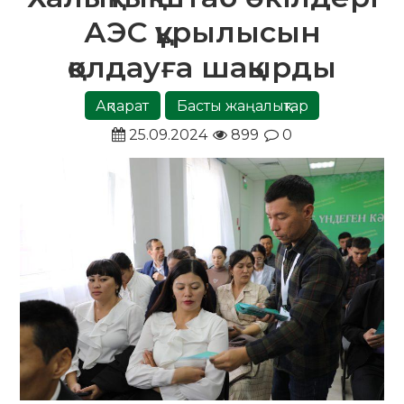
АЭС құрылысын
қолдауға шақырды
Ақпарат
Басты жаңалықтар
25.09.2024
899
0