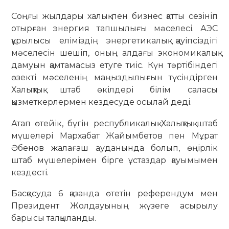
Соңғы жылдары халық пен бизнес қатты сезініп
отырған энергия тапшылығы мәселесі. АЭС
құрылысы еліміздің энергетикалық қауіпсіздігі
мәселесін шешіп, оның алдағы экономикалық
дамуын қамтамасыз етуге тиіс. Күн тәртібіндегі
өзекті мәселенің маңыздылығын түсіндірген
Халықтық штаб өкілдері білім саласы
қызметкерлермен кездесуде осылай деді.
Атап өтейік, бүгін республикалық Халықтық штаб
мүшелері Мархабат Жайымбетов пен Мұрат
Әбенов жалағаш ауданында болып, өңірлік
штаб мүшелерімен бірге ұстаздар қауымымен
кездесті.
Басқосуда 6 қазанда өтетін референдум мен
Президент Жолдауының жүзеге асырылу
барысы талқыланды.