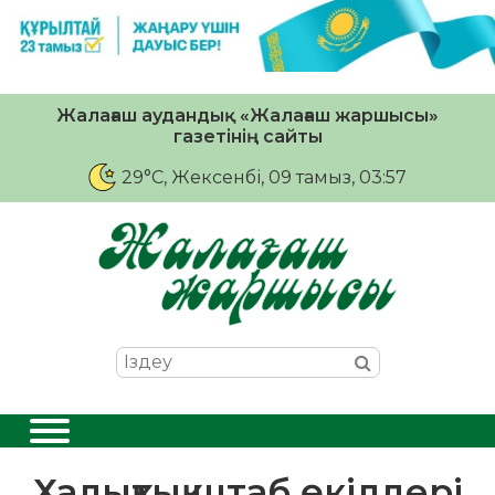
Жалағаш аудандық «Жалағаш жаршысы»
газетінің сайты
29°C
, Жексенбі, 09 тамыз, 03:57
Халықтық штаб өкілдері