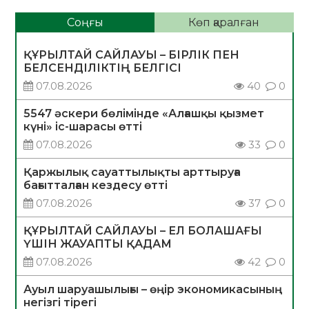
Соңғы
Көп қаралған
ҚҰРЫЛТАЙ САЙЛАУЫ – БІРЛІК ПЕН
БЕЛСЕНДІЛІКТІҢ БЕЛГІСІ
07.08.2026
40
0
5547 әскери бөлімінде «Алғашқы қызмет
күні» іс-шарасы өтті
07.08.2026
33
0
Қаржылық сауаттылықты арттыруға
бағытталған кездесу өтті
07.08.2026
37
0
ҚҰРЫЛТАЙ САЙЛАУЫ – ЕЛ БОЛАШАҒЫ
ҮШІН ЖАУАПТЫ ҚАДАМ
07.08.2026
42
0
Ауыл шаруашылығы – өңір экономикасының
негізгі тірегі