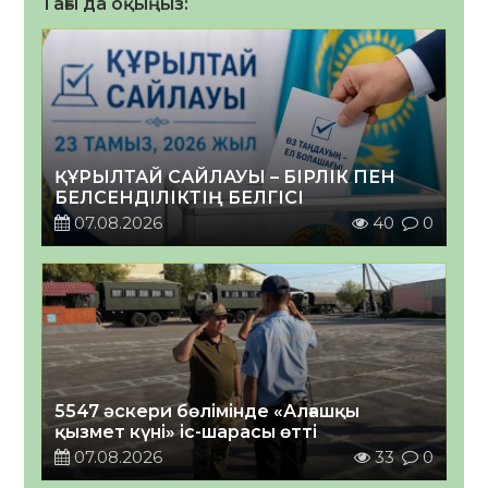
Тағы да оқыңыз:
ҚҰРЫЛТАЙ САЙЛАУЫ – БІРЛІК ПЕН
БЕЛСЕНДІЛІКТІҢ БЕЛГІСІ
07.08.2026
40
0
5547 әскери бөлімінде «Алғашқы
қызмет күні» іс-шарасы өтті
07.08.2026
33
0