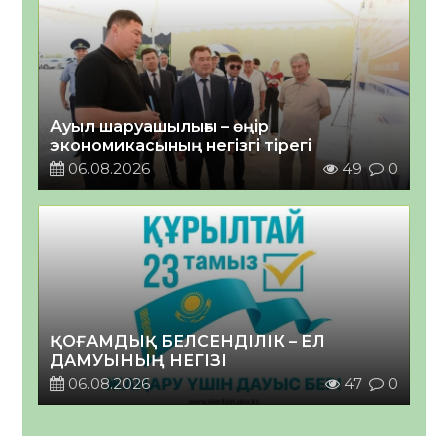
Ауыл шаруашылығы – өңір
экономикасының негізгі тірегі
06.08.2026
49
0
ҚОҒАМДЫҚ БЕЛСЕНДІЛІК – ЕЛ
ДАМУЫНЫҢ НЕГІЗІ
06.08.2026
47
0