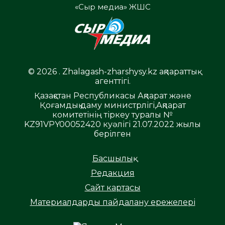
«Сыр медиа» ЖШС
© 2026 . Zhalagash-zharshysy.kz ақпараттық
агенттігі.
Қазақстан Республикасы Ақпарат және
Қоғамдық даму министрлігі,Ақпарат
комитетінің тіркеу туралы №
KZ91VPY00052420 куәлігі 21.07.2022 жылы
берілген
Басшылық
Редакция
Сайт картасы
Материалдарды пайдалану ережелері