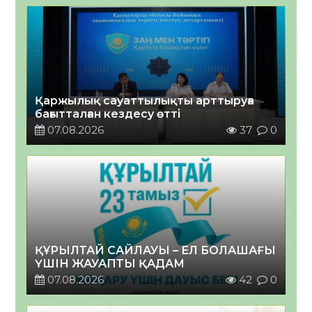
Қаржылық сауаттылықты арттыруға
бағытталған кездесу өтті
07.08.2026
37
0
ҚҰРЫЛТАЙ САЙЛАУЫ – ЕЛ БОЛАШАҒЫ
ҮШІН ЖАУАПТЫ ҚАДАМ
07.08.2026
42
0