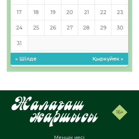
17
18
19
20
21
22
23
24
25
26
27
28
29
30
31
« Шілде
Қыркүйек »
16+
Меншік иесі: