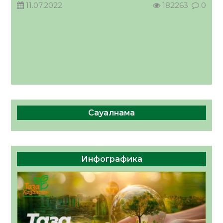
11.07.2022
182263
0
Сауалнама
Инфографика