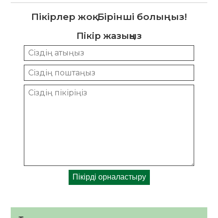
Пікірлер жоқ. Бірінші болыңыз!
Пікір жазыңыз