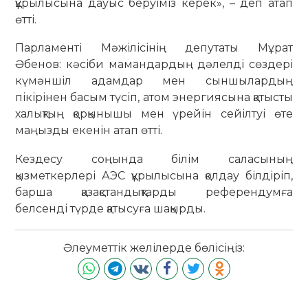
құрылысына дауыс беруіміз керек», – деп атап
өтті.
Парламенті Мәжілісінің депутаты Мұрат
Әбенов: кәсіби мамандардың дәлелді сөздері
күмәншіл адамдар мен сыншылардың
пікірінен басым түсіп, атом энергиясына қатысты
халықтың қорқынышы мен үрейін сейілтуі өте
маңызды екенін атап өтті.
Кездесу соңында білім саласының
қызметкерлері АЭС құрылысына қолдау білдіріп,
барша қазақстандықтарды референдумға
белсенді түрде қатысуға шақырды.
Әлеуметтік желілерде бөлісіңіз: