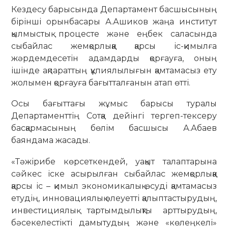
Кездесу барысында Департамент басшысының
бірінші орынбасары А.Ашиков жаңа институт
қылмыстық процесте және еңбек саласында
сыбайлас жемқорлыққа қарсы іс-қимылға
жәрдемдесетін адамдарды қорғауға, оның
ішінде ақпараттың құпиялылығын қамтамасыз ету
жолымен қорғауға бағытталғанын атап өтті.
Осы бағыттағы жұмыс барысы туралы
Департаменттің Сотқа дейінгі тергеп-тексеру
басқармасының бөлім басшысы А.Абаев
баяндама жасады.
«Тәжірибе көрсеткендей, уақыт талаптарына
сәйкес іске асырылған сыбайлас жемқорлыққа
қарсы іс – қимыл экономикалық өсуді қамтамасыз
етудің, инновациялық әлеуетті қалыптастырудың,
инвестициялық тартымдылықты арттырудың,
бәсекелестікті дамытудың және «көлеңкелі»