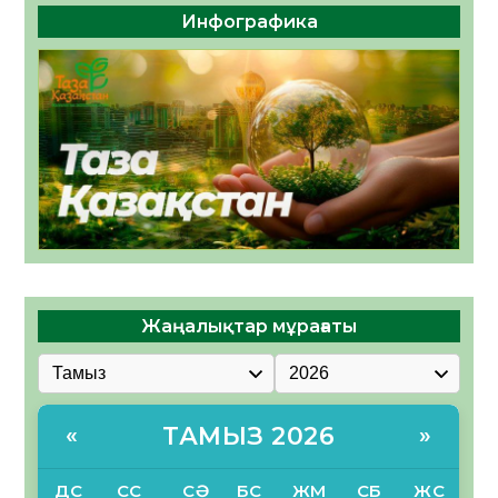
Инфографика
Жаңалықтар мұрағаты
ТАМЫЗ 2026
«
»
ДС
СС
СӘ
БС
ЖМ
СБ
ЖС