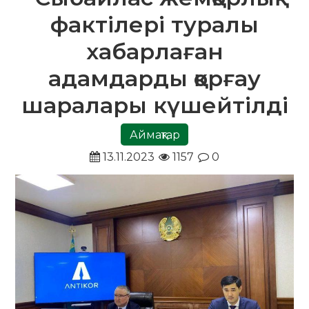
фактілері туралы
хабарлаған
адамдарды қорғау
шаралары күшейтілді
Аймақтар
13.11.2023
1157
0