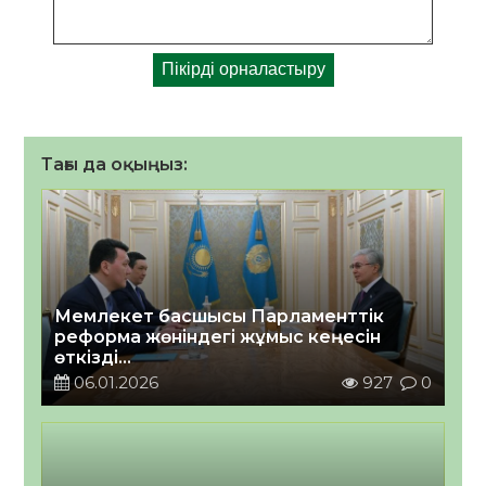
Тағы да оқыңыз:
Мемлекет басшысы Парламенттік
реформа жөніндегі жұмыс кеңесін
өткізді
2026 жылғы 06 қаңтар
06.01.2026
927
0