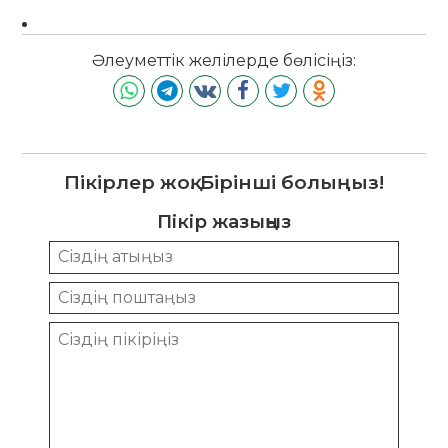
Әлеуметтік желілерде бөлісіңіз:
Пікірлер жоқ. Бірінші болыңыз!
Пікір жазыңыз