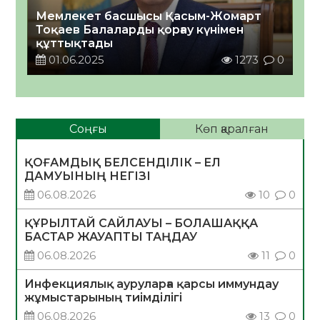
Мемлекет басшысы Қасым-Жомарт
Тоқаев Балаларды қорғау күнімен
құттықтады
01.06.2025
1273
0
Соңғы
Көп қаралған
ҚОҒАМДЫҚ БЕЛСЕНДІЛІК – ЕЛ
ДАМУЫНЫҢ НЕГІЗІ
06.08.2026
10
0
ҚҰРЫЛТАЙ САЙЛАУЫ – БОЛАШАҚҚА
БАСТАР ЖАУАПТЫ ТАҢДАУ
06.08.2026
11
0
Инфекциялық ауруларға қарсы иммундау
жұмыстарының тиімділігі
06.08.2026
13
0