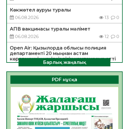
Көкжөтел ауруы туралы
06.08.2026
13
0
АПВ вакцинасы туралы мәлімет
06.08.2026
12
0
Open Air: Қызылорда облысы полиция
департаменті 20 мыңнан астам
көрерменнің қауіпсіздігін қамтамасыз етті
Барлық жаңалық
06.08.2026
14
0
ҚЫЗЫЛОРДАДА «САНАЛЫ ҰРПАҚ –
PDF нұсқа
ЖАРҚЫН БОЛАШАҚ» АТТЫ КЕҢЕЙТІЛГЕН
МӘЖІЛІС ӨТТІ
05.08.2026
26
0
Қазақстан Орталық Азиядағы көшуге ең
қолайлы ел атанды
05.08.2026
29
0