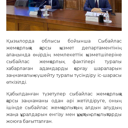
Қызылорда облысы бойынша Сыбайлас
жемқорлыққа қарсы қызмет департаментінің
алаңында өңірдің мемлекеттік қызметшілеріне
сыбайлас жемқорлық фактілері туралы
хабарлаған адамдарды қорғау шараларын
заңнамалық күшейту туралы түсіндіру іс-шарасы
өткізілді.
Қабылданған түзетулер сыбайлас жемқорлыққа
қарсы заңнаманы одан әрі жетілдіруге, оның
ішінде сыбайлас жемқорлықтың алдын алудың
жаңа құралдарын енгізу мен құқықтық олқылықтарды
жоюға бағытталған.