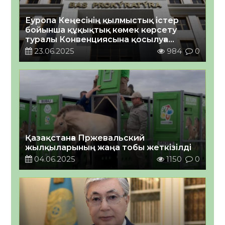
Еуропа Кеңесінің қылмыстық істер
бойынша құқықтық көмек көрсету
туралы Конвенциясына қосылуға
шақыру туралы
23.06.2025
984
0
Қазақстанға Пржевальский
жылқыларының жаңа тобы жеткізілді
04.06.2025
1150
0