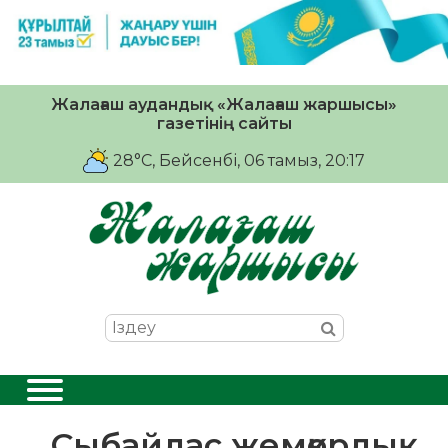
Жалағаш аудандық «Жалағаш жаршысы»
газетінің сайты
28°C
, Бейсенбі, 06 тамыз, 20:17
Сыбайлас жемқорлық