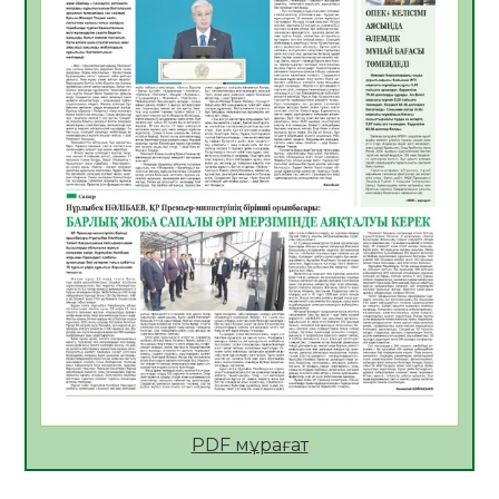
Өрт қауіпсіздігі талаптарын сақтау – әр
азаматтың міндеті
05.08.2026
29
0
Руслан Рүстемұлы облыс әкімінің
кеңесшісі болып тағайындалды
05.08.2026
25
0
Цифрландыру саласын дамыту аясында
салынатын жаңа орталықтың жобасы
талқыланды
05.08.2026
24
0
Алғашқы цифрлық жасанды интеллект
құралдарының таныстырылымы өтті
05.08.2026
25
0
Қазақстандықтардың 72,3%-ы жаңа
Құрылтай үшін дауыс беруге дайын
PDF мұрағат
05.08.2026
27
0