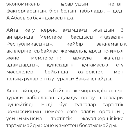
экономиканы қысқартудың негізгі
факторларының бірі болып табылады, – деді
А.Абаев өз баяндамасында.
Айта кету керек, ағымдағы жылдың 3
қаңтарында Мемлекет басшысы «Қазақстан
Республикасының кейбір заңнамалық
актілеріне сыбайлас жемқорлыққа қарсы іс-қимыл
және мемлекеттік қорғауға жататын
адамдардың қауіпсіздігін қамтамасыз ету
мәселелері бойынша өзгерістер мен
толықтырулар енгізу туралы» Заңға қол қойды.
Атап айтқанда, сыбайлас жемқорлық фактілері
туралы хабарлаған адамды қорғау шаралары
күшейтілді. Енді бұл тұлғалар тәртіптік
комиссияның немесе өзге алқалы органның
ұсынымынсыз тәртіптік жауапкершілікке
тартылмайды және қызметтен босатылмайды.