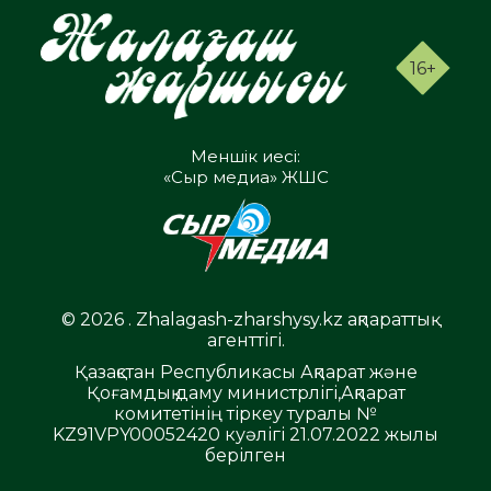
16+
Меншік иесі:
«Сыр медиа» ЖШС
© 2026 . Zhalagash-zharshysy.kz ақпараттық
агенттігі.
Қазақстан Республикасы Ақпарат және
Қоғамдық даму министрлігі,Ақпарат
комитетінің тіркеу туралы №
KZ91VPY00052420 куәлігі 21.07.2022 жылы
берілген