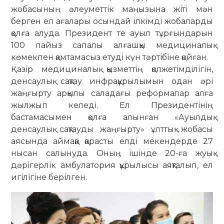
жобасының әлеумет­тік ма­ңы­зына жіті мән
берген ел ағалары осын­дай ілкімді жобаларды
қолға алуда. Президент те ауыл тұрғындарын
100 пайыз сапалы алғашқы меди­циналық
көмекпен қамтамасыз етуді күн тәртібіне қойған.
Қазір медициналық қызметтің қол­жетімділігін,
денсаулық сақтау инфра­құрылымын одан әрі
жаңғырту арқылы саладағы реформалар алға
жылжып келеді. Ел Президентінің
бастамасымен қолға алынған «Ауылдық
денсаулық сақтауды жаңғырту» ұлттық жобасы
аясында аймаққа қарасты елді ме­кендерде 27
нысан салынуда. Оның ішінде 20-ға жуық
дәрігерлік амбу­латория құрылысы аяқталып, ел
игі­лігіне берілген.