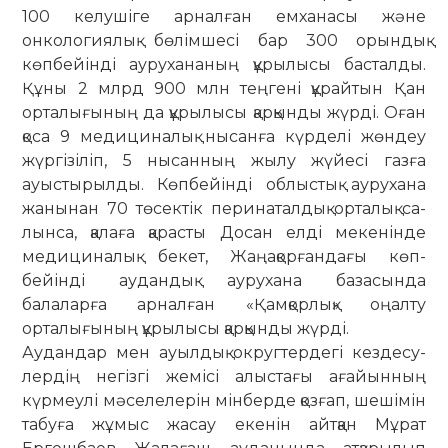
100 келушіге арналған емханасы және
онкологиялық бөлімшесі бар 300 орындық
көпбейінді аурухананың құ­рылысы басталды.
Құны 2 млрд 900 млн теңгені құ­райтын Қан
орталығының да құрылысы қарқынды жүрді. Оған
қоса 9 медициналық нысанға күрделі жөндеу
жүр­гізіліп, 5 нысанның жылу жүйесі газға
ауыстырылды. Көп­бейінді облыстық аурухана
жанынан 70 төсектік пери­наталдық орталық са­
лынса, қалаға қарасты Досан елді мекенінде
меди­циналық бекет, Жаңақорғандағы көп­
бейінді аудан­дық аурухана базасында
балаларға ар­налған «Қам­қорлық» оңалту
орталығының құрылысы қар­қынды жүрді.
Аудандар мен ауылдық округтердегі кезде­су­
лердің негізгі жемісі алыстағы ағайынның
күрмеулі мәселелерін мінберде қозғап, шешімін
табуға жұмыс жасау екенін айт­қан Мұрат