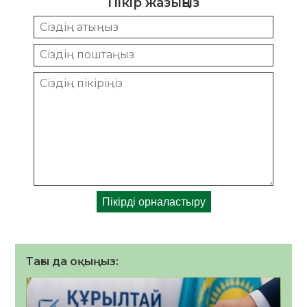
Пікір жазыңыз
Тағы да оқыңыз: