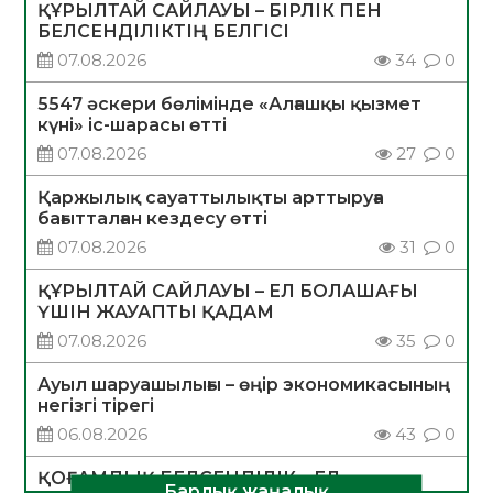
ҚҰРЫЛТАЙ САЙЛАУЫ – БІРЛІК ПЕН
БЕЛСЕНДІЛІКТІҢ БЕЛГІСІ
07.08.2026
34
0
5547 әскери бөлімінде «Алғашқы қызмет
күні» іс-шарасы өтті
07.08.2026
27
0
Қаржылық сауаттылықты арттыруға
бағытталған кездесу өтті
07.08.2026
31
0
ҚҰРЫЛТАЙ САЙЛАУЫ – ЕЛ БОЛАШАҒЫ
ҮШІН ЖАУАПТЫ ҚАДАМ
07.08.2026
35
0
Ауыл шаруашылығы – өңір экономикасының
негізгі тірегі
06.08.2026
43
0
ҚОҒАМДЫҚ БЕЛСЕНДІЛІК – ЕЛ
Барлық жаңалық