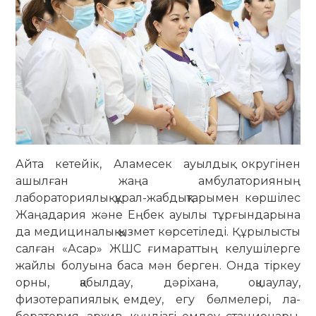
Айта кетейік, Аламесек ауылдық округінен
ашыл­ған жаңа амбулаторияның
лабораториялық құ­рал-жабдық­тарымен көршілес
Жаңадария және Еңбек ауылы тұр­ғындарына
да медициналық қыз­мет көрсетіледі. Құры­лысты
салған «Асар» ЖШС ғи­ма­раттың келушілерге
жайлы болуына баса мән берген. Онда тіркеу
орны, қа­былдау, дә­рі­хана, оқ­шаулау,
физотерапиялық емдеу, егу бөл­мелері, ла­