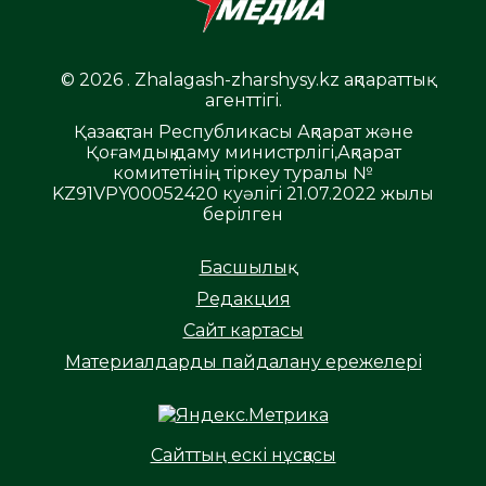
© 2026 . Zhalagash-zharshysy.kz ақпараттық
агенттігі.
Қазақстан Республикасы Ақпарат және
Қоғамдық даму министрлігі,Ақпарат
комитетінің тіркеу туралы №
KZ91VPY00052420 куәлігі 21.07.2022 жылы
берілген
Басшылық
Редакция
Сайт картасы
Материалдарды пайдалану ережелері
Сайттың ескі нұсқасы