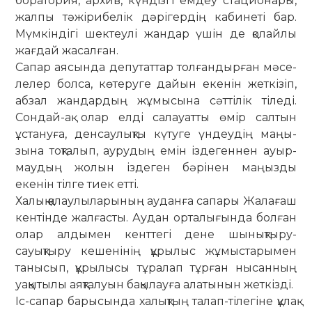
боратория, архив, күндізгі емдеу ста­цио­нары,
жалпы тәжірибелік дәрігердің кабинеті бар.
Мүм­кіндігі шектеулі жандар үшін де қолайлы
жағдай жасалған.
Сапар аясында депутаттар толғандырған мәсе­
лелер болса, көтеруге дайын екенін жеткізіп,
абзал жандардың жұмысына сәттілік тіледі.
Сондай-ақ олар елді са­лауатты өмір салтын
ұстануға, ден­сау­лықты күтуге үн­деудің маңы­
зына тоқталып, аурудың емін іздегеннен ауыр­
мау­дың жолын іздеген бәрінен маңызды
екенін тілге тиек етті.
Халық қалаулыларының ауданға сапары Жала­ғаш
кентінде жалғасты. Аудан орталығында болған
олар ал­дымен кенттегі дене шынықтыру-
сауықтыру кешенінің құры­лыс жұмыстарымен
танысып, құры­лысы тұралап тұр­ған нысанның
уақытылы аяқталуын бақылауға ала­тынын жеткізді.
Іс-сапар барысында халықтың талап-тілегіне құ­лақ