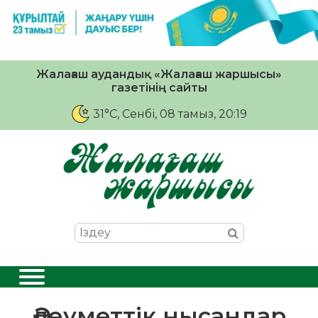
Жалағаш аудандық «Жалағаш жаршысы»
газетінің сайты
31°C
, Сенбі, 08 тамыз, 20:19
Әлеуметтік нысандар