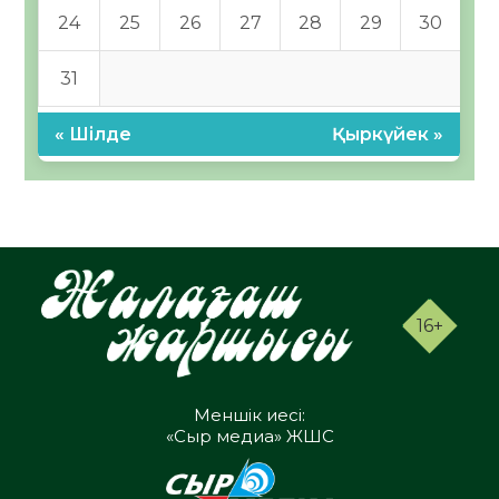
24
25
26
27
28
29
30
31
« Шілде
Қыркүйек »
16+
Меншік иесі:
«Сыр медиа» ЖШС