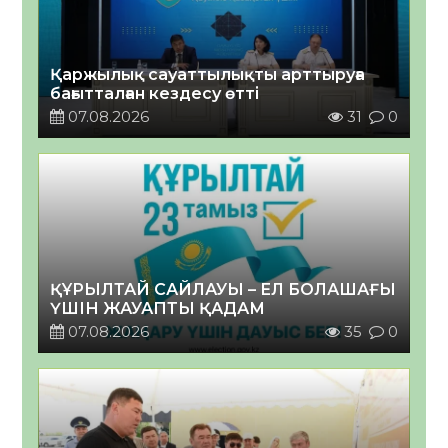
Қаржылық сауаттылықты арттыруға
бағытталған кездесу өтті
07.08.2026
31
0
ҚҰРЫЛТАЙ САЙЛАУЫ – ЕЛ БОЛАШАҒЫ
ҮШІН ЖАУАПТЫ ҚАДАМ
07.08.2026
35
0