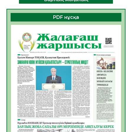
ДАМУЫНЫҢ НЕГІЗІ
06.08.2026
40
0
PDF нұсқа
ҚҰРЫЛТАЙ САЙЛАУЫ – БОЛАШАҚҚА
БАСТАР ЖАУАПТЫ ТАҢДАУ
06.08.2026
42
0
Инфекциялық ауруларға қарсы иммундау
жұмыстарының тиімділігі
06.08.2026
45
0
Көкжөтел ауруы туралы
06.08.2026
41
0
АПВ вакцинасы туралы мәлімет
06.08.2026
40
0
Open Air: Қызылорда облысы полиция
департаменті 20 мыңнан астам
көрерменнің қауіпсіздігін қамтамасыз етті
06.08.2026
54
0