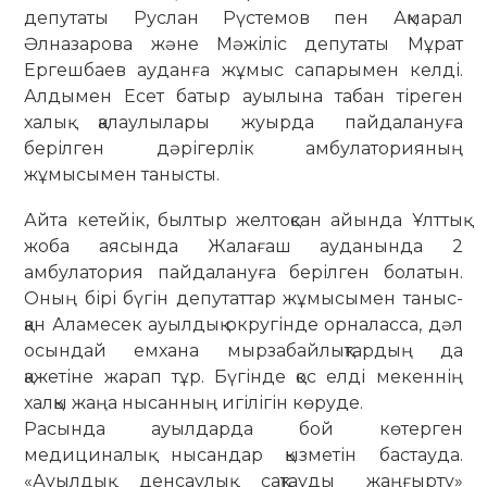
депутаты Руслан Рүстемов пен Ақмарал
Әлназарова және Мәжіліс депутаты Мұрат
Ергешбаев ауданға жұмыс сапарымен келді.
Алдымен Есет батыр ауылына табан тіреген
халық қалаулылары жуырда пайдалануға
берілген дәрігерлік амбулаторияның
жұмысымен танысты.
Айта кетейік, былтыр желтоқсан айында Ұлттық
жоба аясында Жала­ғаш ауданында 2
амбулатория пайда­лануға берілген болатын.
Оның бірі бүгін депутаттар жұмысымен таныс­
қан Аламесек ауылдық округінде орна­ласса, дәл
осындай емхана мырза­бай­лықтардың да
қажетіне жарап тұр. Бүгінде қос елді мекеннің
халқы жаңа нысанның игілігін көруде.
Расында ауылдарда бой көтерген
медициналық нысандар қызметін бас­тауда.
«Ауылдық денсаулық сақ­тауды жаңғырту»