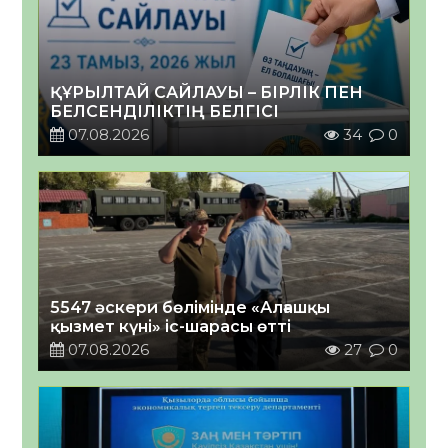
ҚҰРЫЛТАЙ САЙЛАУЫ – БІРЛІК ПЕН
БЕЛСЕНДІЛІКТІҢ БЕЛГІСІ
07.08.2026
34
0
5547 әскери бөлімінде «Алғашқы
қызмет күні» іс-шарасы өтті
07.08.2026
27
0