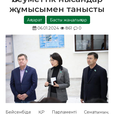
жұмысымен танысты
Ақпарат
Басты жаңалықтар
06.01.2024
861
0
Бейсенбіде ҚР Парламенті Сенатының