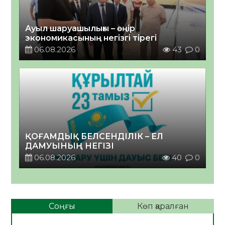
Ауыл шаруашылығы – өңір
экономикасының негізгі тірегі
06.08.2026
43
0
ҚОҒАМДЫҚ БЕЛСЕНДІЛІК – ЕЛ
ДАМУЫНЫҢ НЕГІЗІ
06.08.2026
40
0
Соңғы
Көп қаралған