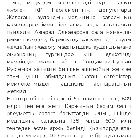
асып, маңызды мәселелерді түртіп алып
жүрген ҚР Парламентінің депутаттары
Жалағаш ау­дандық меди­цина саласының
қызметкерлерімен пікір ал­масып, ұсы­ныстарын
тыңдады. Ақмарал Әлназарова сала маман­да­
рымен кездесу барысында ха­лық­тың денсаулық
жағ­дайын жақсарту мақ­са­тын­дағы аудандық жаңа
емха­наның тұрғындар үшін қолжетімді
мүмкіндік екенін айтты. Сондай-ақ Руслан
Рүстемов халықтың билікке ашық ойын жеткізе
алуы үшін қабылданып жатқан өзгерістер
мемлекетіміздегі ашықтықты арттыратынын
жеткізді.
Былтыр облыс бюджеті 57 пайызға өсіп, 609
млрд теңгеге жетті. Қаржының басым бөлігі
әлеуметтік салаға бағытталды. Оның ішінде
медицина саласына 138 млрд 600 млн
теңгеден астам қаржы бөлінді. Қызылорда қа­ла­
сында 36 млрд 400 млн теңгеге бір ауысымда