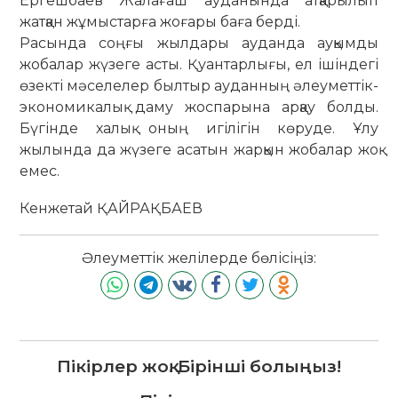
Ергешбаев Жалағаш ауданында атқа­рылып
жатқан жұмыстарға жоғары баға берді.
Расында соңғы жылдары ауданда ауқымды
жобалар жүзеге асты. Қуантарлығы, ел ішіндегі
өзекті мәселелер былтыр ауданның әлеуметтік-
экономи­калық даму жос­па­рына арқау болды.
Бүгінде халық оның игілігін көруде. Ұлу
жылында да жүзеге асатын жарқын жобалар жоқ
емес.
Кенжетай ҚАЙРАҚБАЕВ
Әлеуметтік желілерде бөлісіңіз:
Пікірлер жоқ. Бірінші болыңыз!