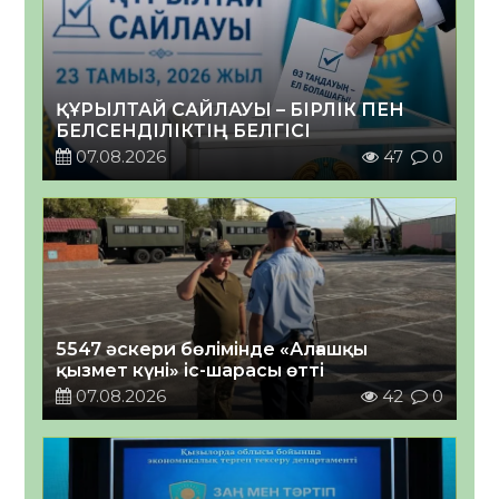
ҚҰРЫЛТАЙ САЙЛАУЫ – БІРЛІК ПЕН
БЕЛСЕНДІЛІКТІҢ БЕЛГІСІ
07.08.2026
47
0
5547 әскери бөлімінде «Алғашқы
қызмет күні» іс-шарасы өтті
07.08.2026
42
0