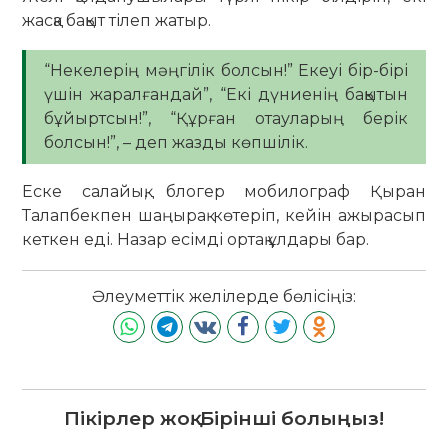
жасқа бақыт тілеп жатыр.
“Некелерің мәңгілік болсын!” Екеуі бір-бірі
үшін жаралғандай”, “Екі дүниенің бақытын
бұйыртсын!”, “Құрған отауларың берік
болсын!”, – деп жазды көпшілік.
Еске салайық, блогер мобилограф Қыран
Талапбекпен шаңырақ көтеріп, кейін ажырасып
кеткен еді. Назар есімді ортақ ұлдары бар.
Әлеуметтік желілерде бөлісіңіз:
Пікірлер жоқ. Бірінші болыңыз!