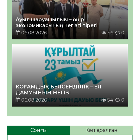
Ауыл шаруашылығы – өңір
экономикасының негізгі тірегі
06.08.2026
56
0
ҚОҒАМДЫҚ БЕЛСЕНДІЛІК – ЕЛ
ДАМУЫНЫҢ НЕГІЗІ
06.08.2026
54
0
Соңғы
Көп қаралған