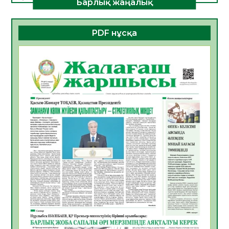
Барлық жаңалық
ДАМУЫНЫҢ НЕГІЗІ
06.08.2026
54
0
PDF нұсқа
ҚҰРЫЛТАЙ САЙЛАУЫ – БОЛАШАҚҚА
БАСТАР ЖАУАПТЫ ТАҢДАУ
06.08.2026
56
0
Инфекциялық ауруларға қарсы иммундау
жұмыстарының тиімділігі
06.08.2026
58
0
Көкжөтел ауруы туралы
06.08.2026
56
0
АПВ вакцинасы туралы мәлімет
06.08.2026
57
0
Open Air: Қызылорда облысы полиция
департаменті 20 мыңнан астам
көрерменнің қауіпсіздігін қамтамасыз етті
06.08.2026
67
0