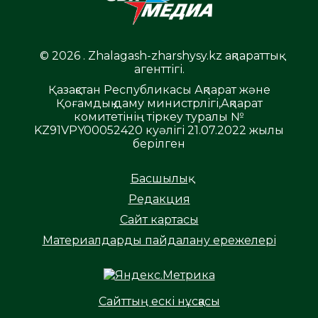
© 2026 . Zhalagash-zharshysy.kz ақпараттық
агенттігі.
Қазақстан Республикасы Ақпарат және
Қоғамдық даму министрлігі,Ақпарат
комитетінің тіркеу туралы №
KZ91VPY00052420 куәлігі 21.07.2022 жылы
берілген
Басшылық
Редакция
Сайт картасы
Материалдарды пайдалану ережелері
Сайттың ескі нұсқасы