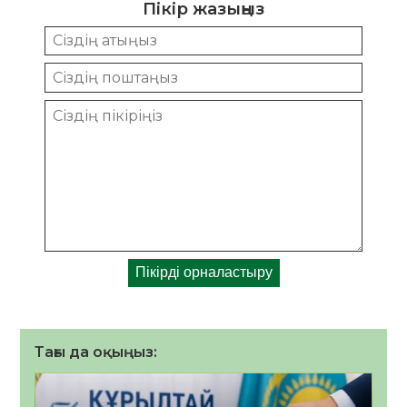
Пікір жазыңыз
Тағы да оқыңыз: