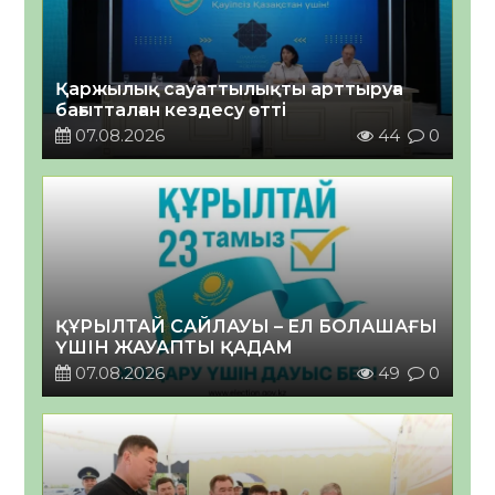
Қаржылық сауаттылықты арттыруға
бағытталған кездесу өтті
07.08.2026
44
0
ҚҰРЫЛТАЙ САЙЛАУЫ – ЕЛ БОЛАШАҒЫ
ҮШІН ЖАУАПТЫ ҚАДАМ
07.08.2026
49
0