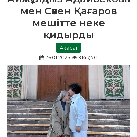
мен Сәкен Қағаров
мешітте неке
қидырды
Ақпарат
26.01.2025
914
0