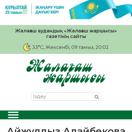
Жалағаш аудандық «Жалағаш жаршысы»
газетінің сайты
33°C
, Жексенбі, 09 тамыз, 20:02
Айжұлдыз Адайбекова