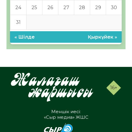
24
25
26
27
28
29
30
31
« Шілде
Қыркүйек »
16+
Меншік иесі:
«Сыр медиа» ЖШС