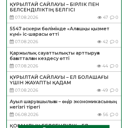
ҚҰРЫЛТАЙ САЙЛАУЫ – БІРЛІК ПЕН
БЕЛСЕНДІЛІКТІҢ БЕЛГІСІ
07.08.2026
47
0
5547 әскери бөлімінде «Алғашқы қызмет
күні» іс-шарасы өтті
07.08.2026
42
0
Қаржылық сауаттылықты арттыруға
бағытталған кездесу өтті
07.08.2026
44
0
ҚҰРЫЛТАЙ САЙЛАУЫ – ЕЛ БОЛАШАҒЫ
ҮШІН ЖАУАПТЫ ҚАДАМ
07.08.2026
49
0
Ауыл шаруашылығы – өңір экономикасының
негізгі тірегі
06.08.2026
56
0
ҚОҒАМДЫҚ БЕЛСЕНДІЛІК – ЕЛ