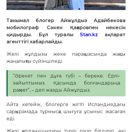
Танымал блогер Айжұлдыз Адайбекова
мобилограф Сәкен Қағаровпен некесін
қидырды. Бұл туралы
Stan.kz
ақпарат
агенттігі хабарлайды.
Желі жұлдызы жеке парақшасында жақсы
жаңалықты сүйіншіледі.
“Әрекет пен дұға түбі – береке. Ерлі-
зайыптымыз. Қасымда болғандарыңа
рақмет”, – деп жазды Айжұлдыз.
Айта кетейік, блогерге жігіті Исландиядағы
сарқырамада тұрмысқа шығуға ұсыныс жасаған
еді.
Желі қолданушылары түрлі пікір білдіріп, екі