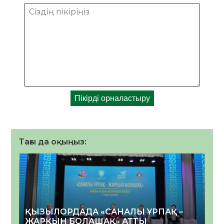
Тағы да оқыңыз:
ҚЫЗЫЛОРДАДА «САНАЛЫ ҰРПАҚ –
ЖАРҚЫН БОЛАШАҚ» АТТЫ