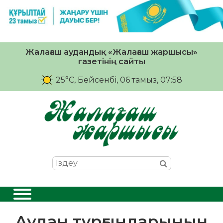
Жалағаш аудандық «Жалағаш жаршысы»
газетінің сайты
25°C
, Бейсенбі, 06 тамыз, 07:58
Аудан тұрғындарының