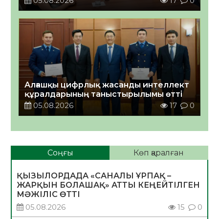
05.08.2026
17
0
Алғашқы цифрлық жасанды интеллект
құралдарының таныстырылымы өтті
05.08.2026
17
0
Соңғы
Көп қаралған
ҚЫЗЫЛОРДАДА «САНАЛЫ ҰРПАҚ –
ЖАРҚЫН БОЛАШАҚ» АТТЫ КЕҢЕЙТІЛГЕН
МӘЖІЛІС ӨТТІ
05.08.2026
15
0