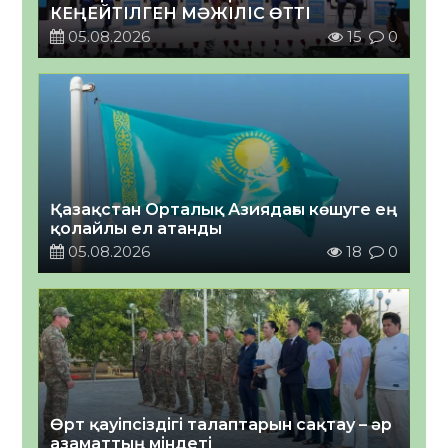
КЕҢЕЙТІЛГЕН МӘЖІЛІС ӨТТІ
05.08.2026
15
0
Қазақстан Орталық Азиядағы көшуге ең
қолайлы ел атанды
05.08.2026
18
0
Өрт қауіпсіздігі талаптарын сақтау – әр
азаматтың міндеті