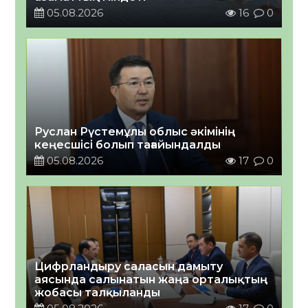
05.08.2026
16
0
Руслан Рүстемұлы облыс әкімінің
кеңесшісі болып тағайындалды
05.08.2026
17
0
Цифрландыру саласын дамыту
аясында салынатын жаңа орталықтың
жобасы талқыланды