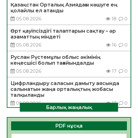
Қазақстан Орталық Азиядағы көшуге ең
қолайлы ел атанды
05.08.2026
18
0
Өрт қауіпсіздігі талаптарын сақтау – әр
азаматтың міндеті
05.08.2026
16
0
Руслан Рүстемұлы облыс әкімінің
кеңесшісі болып тағайындалды
05.08.2026
17
0
Цифрландыру саласын дамыту аясында
салынатын жаңа орталықтың жобасы
талқыланды
05.08.2026
17
0
Барлық жаңалық
Алғашқы цифрлық жасанды интеллект
құралдарының таныстырылымы өтті
PDF нұсқа
05.08.2026
17
0