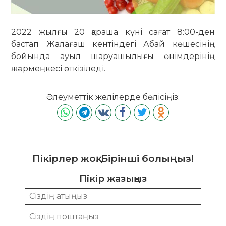
2022 жылғы 20 қараша күні сағат 8:00-ден
бастап Жалағаш кентіндегі Абай көшесінің
бойында ауыл шаруашылығы өнімдерінің
жәрмеңкесі өткізіледі.
Әлеуметтік желілерде бөлісіңіз:
Пікірлер жоқ. Бірінші болыңыз!
Пікір жазыңыз