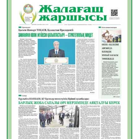
Қазақстандықтардың 72,3%-ы жаңа
Құрылтай үшін дауыс беруге дайын
05.08.2026
18
0
ӘРБІР ДАУЫС – ҚОҒАМ ДАМУЫНА
ҚОСЫЛҒАН ҮЛЕС
05.08.2026
25
0
ҚҰРЫЛТАЙ САЙЛАУЫ – БІРЛІК ПЕН
ЖАУАПКЕРШІЛІККЕ БАСТАЙТЫН ҚАДАМ
05.08.2026
24
0
Мектептен – Ұлттық ұлан сапына
04.08.2026
34
0
Үкіметтік емес ұйымдарға арналған
сыйлықақы конкурсына өтінім қабылдау
басталды
04.08.2026
38
0
Үкіметте Президенттің отандық тауарды