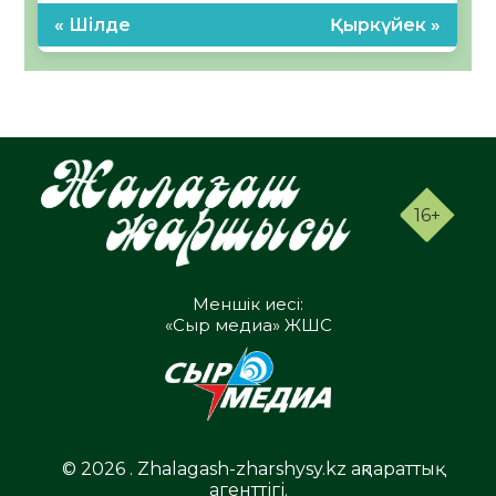
« Шілде
Қыркүйек »
16+
Меншік иесі:
«Сыр медиа» ЖШС
© 2026 . Zhalagash-zharshysy.kz ақпараттық
агенттігі.