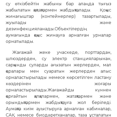
су өткізбейтін жабыны бар алаңда тығыз
жабылатын қақпақтармен жабдықталады.
Қоқыс
жинағыштар (контейнерлер) тазартылады,
жуылады және
дезинфекцияланады.
Объектілердің
аумағында қоқыс жинауға арналған урналар
орнатылады.
Жағажай жеке учаскеде, порттардан,
шлюздерден, су электр станцияларынан,
сарқынды суларды ағызатын жерлерден, мал
қоралары мен суаратын жерлерден алыс
орналастырылады немесе көрсетілген ластану
көздерінен жоғары
орналастырылады.
Жағажайды күннен
қорғайтын қалқалармен, жатақтармен және
орындықтармен жабдықтауға жол беріледі.
Аумақта киім ауыстыруға арналған кабиналар,
САҚ немесе биодәретханалар, таза ұсталатын