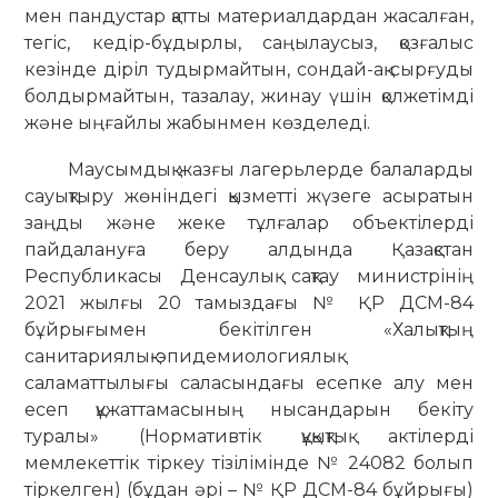
мен пандустар қатты материалдардан жасалған,
тегіс, кедір-бұдырлы, саңылаусыз, қозғалыс
кезінде діріл тудырмайтын, сондай-ақ сырғуды
болдырмайтын, тазалау, жинау үшін қолжетімді
және ыңғайлы жабынмен көзделеді.
Маусымдық жазғы лагерьлерде балаларды
сауықтыру жөніндегі қызметті жүзеге асыратын
заңды және жеке тұлғалар объектілерді
пайдалануға беру алдында Қазақстан
Республикасы Денсаулық сақтау министрінің
2021 жылғы 20 тамыздағы № ҚР ДСМ-84
бұйрығымен бекітілген «Халықтың
санитариялық-эпидемиологиялық
саламаттылығы саласындағы есепке алу мен
есеп құжаттамасының нысандарын бекіту
туралы» (Нормативтік құқықтық актілерді
мемлекеттік тіркеу тізілімінде № 24082 болып
тіркелген) (бұдан әрі – № ҚР ДСМ-84 бұйрығы)