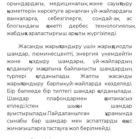
орындардағы, медициналық және сауықтыру
қызметтерін көрсетуге арналған үй-жайлардағы
ванналарға, себезгілерге, сондай-ақ ас
блогындағы қажетті дербес технологиялық
жабдыққа араластырғыш арқылы жүргізіледі.
Жасанды жарықтандыру үшін жарықдиодты
шамдар, люминесцентті, энергия үнемдейтін
және қыздыру шамдары, үй-жайлардың
қолданылу мақсатына байланысты шамдардың
түрлері қолданылады. Жалпы жасанды
жарықтандыру барлық үй-жайларда көзделеді.
Бір бөлмеде бір типтегі шамдар қолданылады.
Шамдар плафондармен қамтамасыз
етіледі.
Істен шыққан шамдар
ауыстырылады.
Пайдаланылған құрамында
сынабы бар шамдар мен аспаптарды қоқыс
жинағыштарға тастауға жол берілмейді.