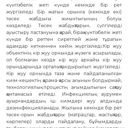
күнтізбелік жеті күнде кемінде бір рет
жүргізіледі. Бір жатын орынға (кемінде екі)
төсек жабдығы жиынтығының болуы
көзделеді.
Төсек жабдықтарын, сүлгілерді
ауыстыру ластануына қарай, бірақ күнтізбелік жеті
күнде бір реттен сиретпей және тұратын
адамдар кеткеннен кейін жүргізіледі.
Кір жуу
объектінің кір жуу орнында жүзеге асырылады,
ол болмаған кезде кір жуу арнайы кір жуу
орындарында орталықтандырылып жүргізіледі.
Кір жуу орнында таза және пайдаланылған
киім-кешектің қарама-қарсы ағынын болдырмай,
технологиялық процестің ағымдылығын сақтау
қамтамасыз етіледі.
Инфекциялық аурумен
ауырғандардың іш киімдері жуу алдында
дезинфекцияланады.
Жылына кемінде бір рет
төсек-орын жабдықтары (матрацтар, жастықтар,
көрпелер) оларды пайдалану, бұйымдарды