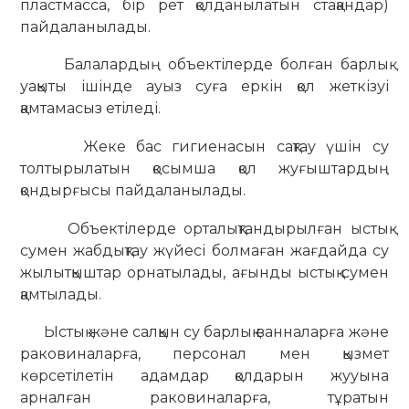
пластмасса, бір рет қолданылатын стақандар)
пайдаланылады.
Балалардың объектілерде болған барлық
уақыты ішінде ауыз суға еркін қол жеткізуі
қамтамасыз етіледі.
Жеке бас гигиенасын сақтау үшін су
толтырылатын қосымша қол жуғыштардың
қондырғысы пайдаланылады.
Объектілерде орталықтандырылған ыстық
сумен жабдықтау жүйесі болмаған жағдайда су
жылытқыштар орнатылады, ағынды ыстық сумен
қамтылады.
Ыстық және салқын су барлық ванналарға және
раковиналарға, персонал мен қызмет
көрсетілетін адамдар қолдарын жууына
арналған раковиналарға, тұратын