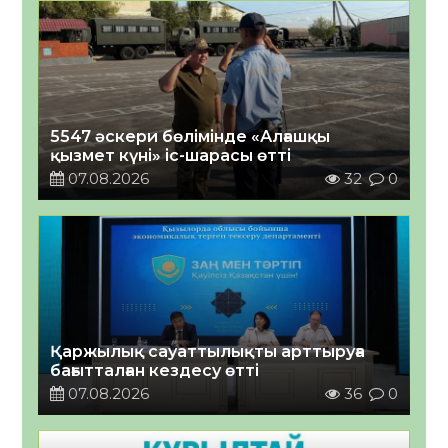
5547 әскери бөлімінде «Алғашқы
қызмет күні» іс-шарасы өтті
07.08.2026
32
0
Қаржылық сауаттылықты арттыруға
бағытталған кездесу өтті
07.08.2026
36
0