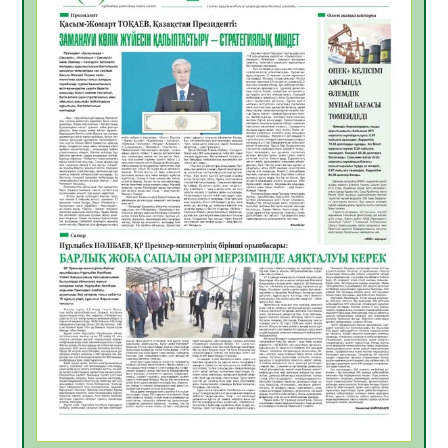
жұмыстарының тиімділігі
06.08.2026
50
0
Көкжөтел ауруы туралы
06.08.2026
47
0
АПВ вакцинасы туралы мәлімет
06.08.2026
45
0
Open Air: Қызылорда облысы полиция
департаменті 20 мыңнан астам
көрерменнің қауіпсіздігін қамтамасыз етті
06.08.2026
59
0
ҚЫЗЫЛОРДАДА «САНАЛЫ ҰРПАҚ –
ЖАРҚЫН БОЛАШАҚ» АТТЫ КЕҢЕЙТІЛГЕН
МӘЖІЛІС ӨТТІ
05.08.2026
60
0
Қазақстан Орталық Азиядағы көшуге ең
қолайлы ел атанды