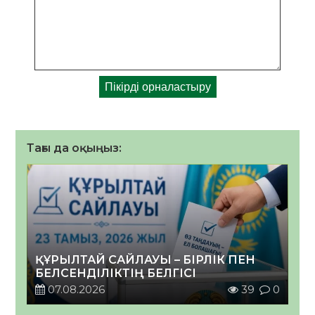
Тағы да оқыңыз:
ҚҰРЫЛТАЙ САЙЛАУЫ – БІРЛІК ПЕН
БЕЛСЕНДІЛІКТІҢ БЕЛГІСІ
07.08.2026
39
0