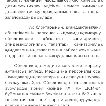
таңбалау жөніндегі нұсқаулыққа сәйкес (камералық
дезинфекциялау әдісімен немесе химиялық
дезинфекциялау құралдарымен қоса алғанда)
залалсыздандырылады.
Ас блоктарының, қоғамдық тамақтану
объектілерінің персоналы «Қоғамдық тамақтану
объектілеріне қойылатын санитариялық-
эпидемиологиялық талаптар» санитариялық
қағидаларының талаптарына сәйкес жеке және
өндірістік гигиенаны сақтауды қамтамасыз етеді.
Объектілерде медициналық қызмет көрсету
қамтамасыз етіледі.
Медицина персоналы осы
Қағидалардың талаптарының сақталуына тұрақты
бақылау жасайды.
Объектілерде инфекциялық
ауруларды тіркеу кезінде № ҚР ДСМ-84
бұйрығына сәйкес бекітілетін нысан бойынша
инфекциялық және паразитарлық ауруларды
есепке алу журналы жүргізіледі.