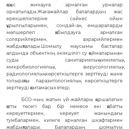
қоқыс жинауға арналған урналар
орнатылады.
Жағажайлар балалардың жас
ерекшеліктеріне сәйкес ойын
құрылғыларымен, сондай-ақ емшараларды
мөлшерлеп қабылдауға арналған
солярийлермен, аэрарийлермен
жабдықталады.
Шомылу маусымы басталар
алдында объектінің әкімшілігі су қоймаларынан
суды санитариялық-химиялық,
микробиологиялық, вирусологиялық,
радиологиялық көрсеткіштерге зерттеуді және
топырақты паразитологиялық көрсеткіштерге
зерттеуді қамтамасыз етеді.
БСО-ның жатын үй-жайлары қоршалатын
қатты төсегі бар бір немесе екі қабатты
кереуеттермен, кереует жанындағы
тумбалармен, киімге арналған шкафтармен
жабдықталады.
Балалардың шомылуы