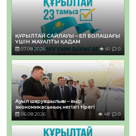
ҚҰРЫЛТАЙ САЙЛАУЫ – ЕЛ БОЛАШАҒЫ
ҮШІН ЖАУАПТЫ ҚАДАМ
07.08.2026
41
0
Ауыл шаруашылығы – өңір
экономикасының негізгі тірегі
06.08.2026
48
0