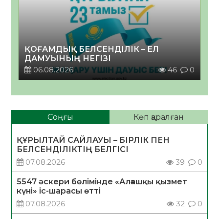
ҚОҒАМДЫҚ БЕЛСЕНДІЛІК – ЕЛ
ДАМУЫНЫҢ НЕГІЗІ
06.08.2026
46
0
Соңғы
Көп қаралған
ҚҰРЫЛТАЙ САЙЛАУЫ – БІРЛІК ПЕН
БЕЛСЕНДІЛІКТІҢ БЕЛГІСІ
07.08.2026
39
0
5547 әскери бөлімінде «Алғашқы қызмет
күні» іс-шарасы өтті
07.08.2026
32
0