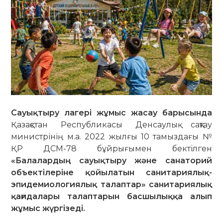
Сауықтыру лагері жұмыс жасау барысында
Қазақстан Республикасы Денсаулық сақтау
министрінің м.а. 2022 жылғы 10 тамыздағы №
ҚР ДСМ-78 бұйрығымен бектілген
«Балалардың сауықтыру және санаторий
объектілеріне қойылатын санитариялық-
эпидемиологиялық талаптар» санитариялық
қағидалары талаптарын басшылыққа алып
жұмыс жүргізеді.