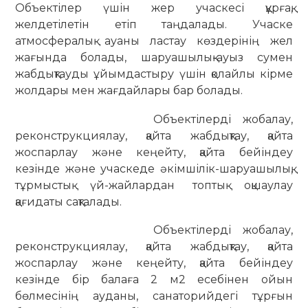
Объектілер үшін жер учаскесі құрғақ,
желдетілетін етіп таңдалады. Учаске
атмосфералық ауаны ластау көздерінің жел
жағында болады, шаруашылық-ауыз сумен
жабдықтауды ұйымдастыру үшін қолайлы кірме
жолдары мен жағдайлары бар болады.
Объектілерді жобалау,
реконструкциялау, қайта жабдықтау, қайта
жоспарлау және кеңейту, қайта бейіндеу
кезінде және учаскеде әкімшілік-шаруашылық,
тұрмыстық үй-жайлардан топтық оқшаулау
қағидаты сақталады.
Объектілерді жобалау,
реконструкциялау, қайта жабдықтау, қайта
жоспарлау және кеңейту, қайта бейіндеу
кезінде бір балаға 2 м2 есебінен ойын
бөлмесінің ауданы, санаторийдегі тұрғын