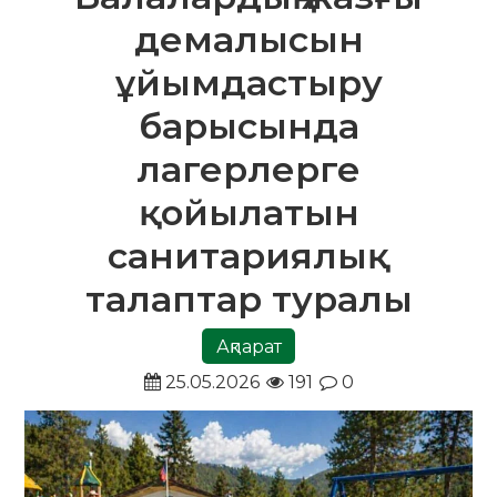
демалысын
ұйымдастыру
барысында
лагерлерге
қойылатын
санитариялық
талаптар туралы
Ақпарат
25.05.2026
191
0