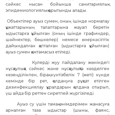
сәйкес нысан бойынша санитариялық-
эпидемиологиялық қорытынды алады.
Объектілер ауыз сумен, оның ішінде нормалау
құжаттарының талаптарына жауап беретін
ыдыстарға құйылған (оның ішінде графиндер,
шәйнектер, бөшкелер) немесе өнеркәсіптік
дайындалған қапталған (ыдыстарға құйылған)
ауыз сумен қамтамасыз етіледі.
Кулерді жуу пайдалану жөніндегі
нұсқаулыққа сәйкес және нұсқаулықта көзделген
кезеңділікпен, бірақ күнтізбелік 7 (жеті) күнде
кемінде бір рет, қолдануға рұқсат етілген
дезинфекциялау құралдарын қолдана отырып,
үш айда бір реттен сиретпей жүргізіледі.
Ауыз су үшін тамақ өнімдерімен жанасуға
арналған таза ыдыстар (шыны, фаянс,