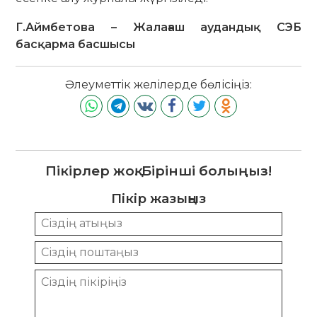
Г.Аймбетова – Жалағаш аудандық СЭБ
басқарма басшысы
Әлеуметтік желілерде бөлісіңіз:
Пікірлер жоқ. Бірінші болыңыз!
Пікір жазыңыз