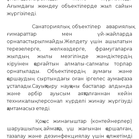
Ағымдағы жөндеу объектілерде жыл сайын
жүргізіледі.
Санаториялық объектілер авариялық
ғимараттар мен үй-жайларда
орналастырылмайды.
Желдету үшін ашылатын
терезелерге, желкөздерге, фрамугаларға
жылдың жылы мезгілінде жәндіктердің
кіруінен қорғайтын алмалы-салмалы торлар
орнатылады.
Объектілердің аумағы және
қоршаудың сыртындағы оған іргелес аумақ таза
ұсталады.
Сауықтыру науқаны басталар алдында
және әрбір ауысым аяқталғаннан кейін
техникалық персонал күрделі жинау жүргізуді
қамтамасыз етеді.
Қоқыс жинағыштар (контейнерлер)
шаруашылық аймақта, үш жағынан қоршалған,
тазалау және дезинфекциялау үшін қолжетімді