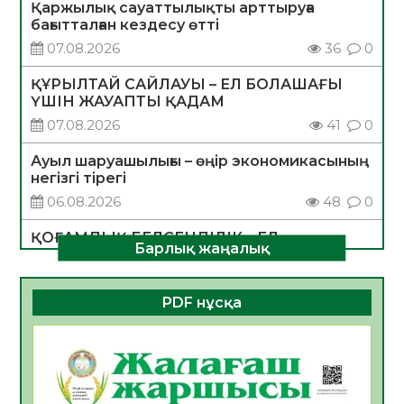
Қаржылық сауаттылықты арттыруға
бағытталған кездесу өтті
07.08.2026
36
0
ҚҰРЫЛТАЙ САЙЛАУЫ – ЕЛ БОЛАШАҒЫ
ҮШІН ЖАУАПТЫ ҚАДАМ
07.08.2026
41
0
Ауыл шаруашылығы – өңір экономикасының
негізгі тірегі
06.08.2026
48
0
ҚОҒАМДЫҚ БЕЛСЕНДІЛІК – ЕЛ
Барлық жаңалық
ДАМУЫНЫҢ НЕГІЗІ
06.08.2026
46
0
PDF нұсқа
ҚҰРЫЛТАЙ САЙЛАУЫ – БОЛАШАҚҚА
БАСТАР ЖАУАПТЫ ТАҢДАУ
06.08.2026
48
0
Инфекциялық ауруларға қарсы иммундау