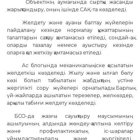
Объектінің аумағында сыртқы жасанды
жарықтандыру, оның ішінде САҚ-та көзделеді.
Желдету және ауаны баптау жүйелерін
пайдалану кезінде нормалау құжаттарының
талаптарын сақтау қамтамасыз етіледі, сондай-ақ
оларды тазалау немесе ауыстыру кезінде
оларға қол жеткізу қамтамасыз етіледі.
Ас блогында механикалық іске қосылатын
желдеткіш көзделеді. Жылу және ылғал бөлу
көзі болып табылатын жабдықтың үстіне
жергілікті сору жүйелері орнатылады.
Барлық
үй-жайларда ашылатын терезелер, желкөздер,
арқылы табиғи желдету көзделеді.
БСО-да жазғы сауықтыру маусымының
ашылуының алдында жөндеу-қалпына келтіру
және профилактикалық іс-шаралар
ұйымдастырылады және жүргізіледі.