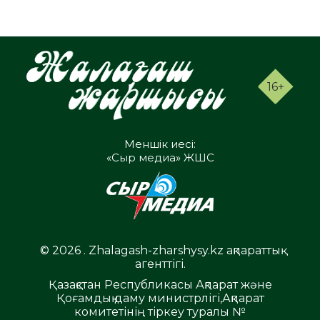
16+
Меншік иесі:
«Сыр медиа» ЖШС
© 2026 . Zhalagash-zharshysy.kz ақпараттық
агенттігі.
Қазақстан Республикасы Ақпарат және
Қоғамдық даму министрлігі,Ақпарат
комитетінің тіркеу туралы №