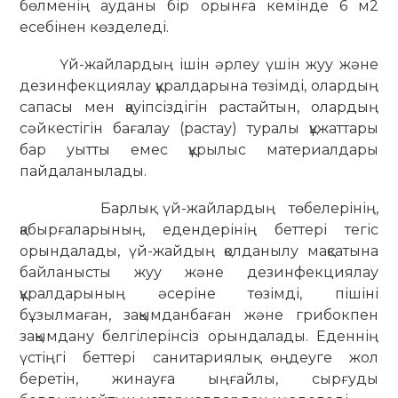
бөлменің ауданы бір орынға кемінде 6 м2
есебінен көзделеді.
Үй-жайлардың ішін әрлеу үшін жуу және
дезинфекциялау құралдарына төзімді, олардың
сапасы мен қауіпсіздігін растайтын, олардың
сәйкестігін бағалау (растау) туралы құжаттары
бар уытты емес құрылыс материалдары
пайдаланылады.
Барлық үй-жайлардың төбелерінің,
қабырғаларының, едендерінің беттері тегіс
орындалады, үй-жайдың қолданылу мақсатына
байланысты жуу және дезинфекциялау
құралдарының әсеріне төзімді, пішіні
бұзылмаған, зақымданбаған және грибокпен
зақымдану белгілерінсіз орындалады. Еденнің
үстіңгі беттері санитариялық өңдеуге жол
беретін, жинауға ыңғайлы, сырғуды