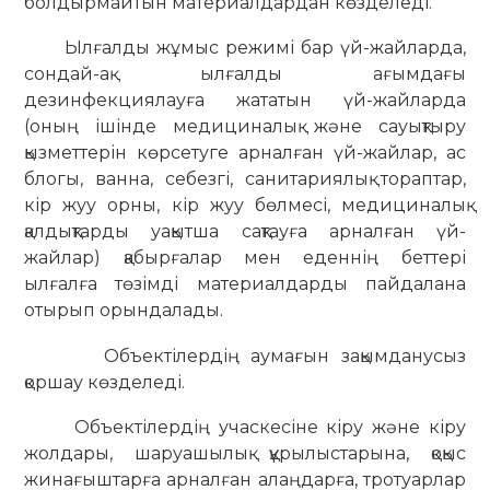
болдырмайтын материалдардан көзделеді.
Ылғалды жұмыс режимі бар үй-жайларда,
сондай-ақ ылғалды ағымдағы
дезинфекциялауға жататын үй-жайларда
(оның ішінде медициналық және сауықтыру
қызметтерін көрсетуге арналған үй-жайлар, ас
блогы, ванна, себезгі, санитариялық тораптар,
кір жуу орны, кір жуу бөлмесі, медициналық
қалдықтарды уақытша сақтауға арналған үй-
жайлар) қабырғалар мен еденнің беттері
ылғалға төзімді материалдарды пайдалана
отырып орындалады.
Объектілердің аумағын зақымданусыз
қоршау көзделеді.
Объектілердің учаскесіне кіру және кіру
жолдары, шаруашылық құрылыстарына, қоқыс
жинағыштарға арналған алаңдарға, тротуарлар