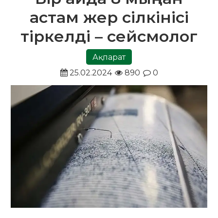
астам жер сілкінісі
тіркелді – сейсмолог
Ақпарат
25.02.2024
890
0