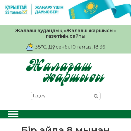
Жалағаш аудандық «Жалағаш жаршысы»
газетінің сайты
38°C
, Дүйсенбі, 10 тамыз, 18:36
Бір айда 8 мыңнан