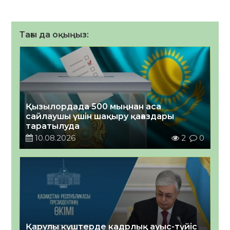
Тағы да оқыңыз:
Қызылордада 500 мыңнан аса
сайлаушы үшін шақыру қағаздары
таратылуда
10.08.2026
2
0
Қарулы күштерде кадрлық ауыс-түйіс