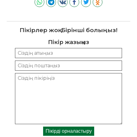
Пікірлер жоқ. Бірінші болыңыз!
Пікір жазыңыз