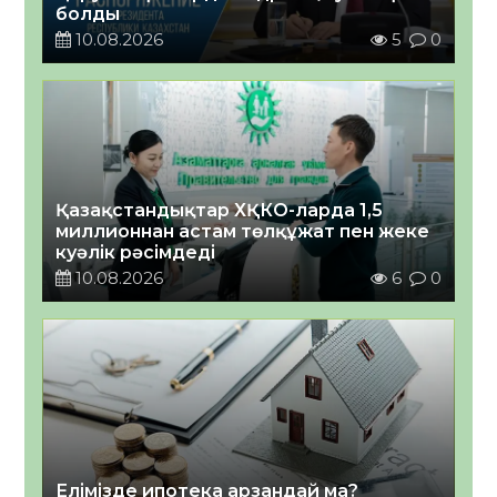
болды
10.08.2026
5
0
Қазақстандықтар ХҚКО-ларда 1,5
миллионнан астам төлқұжат пен жеке
куәлік рәсімдеді
10.08.2026
6
0
Елімізде ипотека арзандай ма?