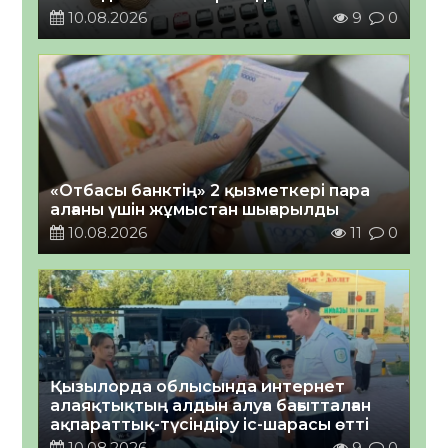
10.08.2026
9
0
«Отбасы банктің» 2 қызметкері пара
алғаны үшін жұмыстан шығарылды
10.08.2026
11
0
Қызылорда облысында интернет
алаяқтықтың алдын алуға бағытталған
ақпараттық-түсіндіру іс-шарасы өтті
10.08.2026
9
0