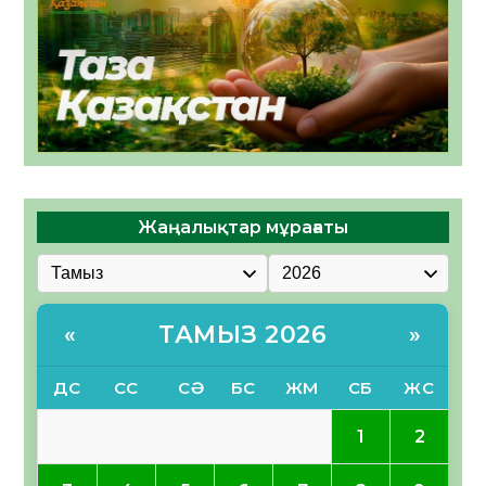
Жаңалықтар мұрағаты
ТАМЫЗ 2026
«
»
ДС
СС
СӘ
БС
ЖМ
СБ
ЖС
1
2