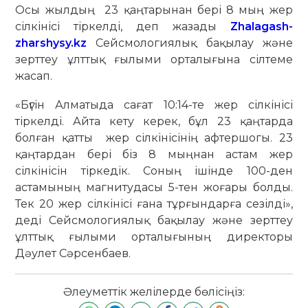
Осы жылдың 23 қаңтарынан бері 8 мың жер
сілкінісі тіркелді, деп жазады
Zhalagash-
zharshysy.kz
Сейсмологиялық бақылау және
зерттеу ұлттық ғылыми орталығына сілтеме
жасап.
«Бүгін Алматыда сағат 10:14-те жер сілкінісі
тіркелді. Айта кету керек, бұл 23 қаңтарда
болған қатты жер сілкінісінің афтершогы. 23
қаңтардан бері біз 8 мыңнан астам жер
сілкінісін тіркедік. Соның ішінде 100-ден
астамының магнитудасы 5-тен жоғары болды.
Тек 20 жер сілкінісі ғана тұрғындарға сезілді»,
деді Сейсмологиялық бақылау және зерттеу
ұлттық ғылыми орталығының директоры
Дәулет Сәрсенбаев.
Әлеуметтік желілерде бөлісіңіз: