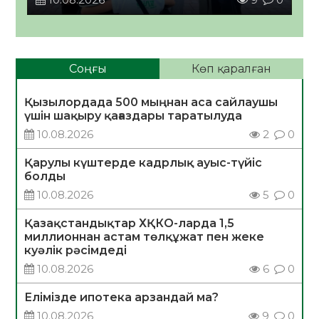
Соңғы
Көп қаралған
Қызылордада 500 мыңнан аса сайлаушы
үшін шақыру қағаздары таратылуда
10.08.2026
2
0
Қарулы күштерде кадрлық ауыс-түйіс
болды
10.08.2026
5
0
Қазақстандықтар ХҚКО-ларда 1,5
миллионнан астам төлқұжат пен жеке
куәлік рәсімдеді
10.08.2026
6
0
Елімізде ипотека арзандай ма?
10.08.2026
9
0