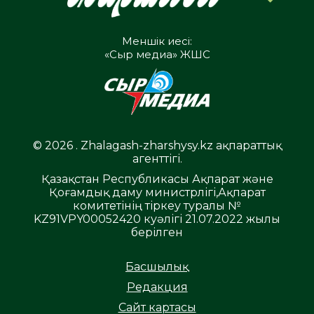
Меншік иесі:
«Сыр медиа» ЖШС
© 2026 . Zhalagash-zharshysy.kz ақпараттық
агенттігі.
Қазақстан Республикасы Ақпарат және
Қоғамдық даму министрлігі,Ақпарат
комитетінің тіркеу туралы №
KZ91VPY00052420 куәлігі 21.07.2022 жылы
берілген
Басшылық
Редакция
Сайт картасы