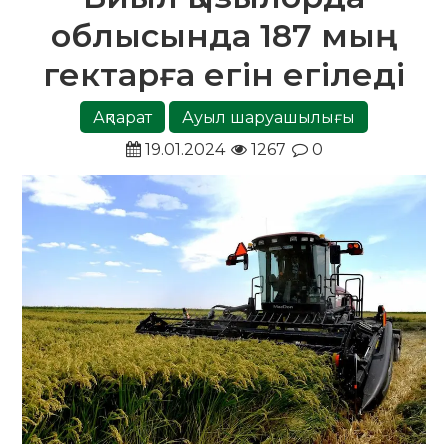
облысында 187 мың
гектарға егін егіледі
Ақпарат
Ауыл шаруашылығы
19.01.2024
1267
0