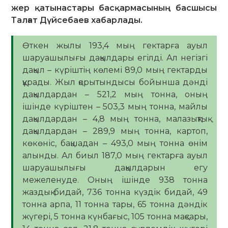
жер қатынастары басқармасының басшысы
Талғат Дүйсебаев хабарлады.
Өткен жылы 193,4 мың гектарға ауыл
шаруашылығы дақылдары егілді. Ал негізгі
дақыл – күріштің көлемі 89,0 мың гектарды
құрады. Жыл қорытындысы бойынша дәнді
дақылдардан – 521,2 мың тонна, оның
ішінде күріштен – 503,3 мың тонна, майлы
дақылдардан – 4,8 мың тонна, малазықтық
дақылдардан – 289,9 мың тонна, картоп,
көкөніс, бақшадан – 493,0 мың тонна өнім
алынды. Ал биыл 187,0 мың гектарға ауыл
шаруашылығы дақылдарын егу
межеленуде. Оның ішінде 938 тонна
жаздық бидай, 736 тонна күздік бидай, 49
тонна арпа, 11 тонна тары, 65 тонна дәндік
жүгері, 5 тонна күнбағыс, 105 тонна мақсары,