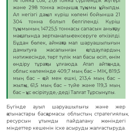
14 тонна соя, 21,8 тонна сүрлемдік жүгері
және 298 тонна жоңышқа тұқымы құйылды.
Ал негізгі дақыл күріш көлемі бойынша 21
304 тонна болып белгіленді. Күріш
тұқымының 14725,5 тоннасы сапасын анықтау
мақсатында зертханалық тексеруге өткізілді.
Бұдан бөлек, аймақта мал шаруашылығын
дамытуға жасалынған қолдаулардың
нәтижесінде, төрт түлік мал басы өсіп, өнім
өндіру тұрақты ұлғаюда. Атап айтқанда,
облыс көлемінде 409,7 мың бас – МІҚ, 819,5
мың бас – қой мен ешкі, 213,4 мың бас –
жылқы, 61,5 мың бас – түйе және 119,3 мың
бас – құс өсірілуде,-деді Талғат Тұрсынұлы.
Бүгінде ауыл шаруашылығы және жер
қатынастары басқармасы облыстың стратегиялық
ресурсын ұтымды пайдалану жөніндегі
міндеттер кешенін іске асыруды жалғастыруда.