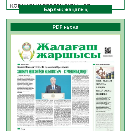
ҚОҒАМДЫҚ БЕЛСЕНДІЛІК – ЕЛ
Барлық жаңалық
ДАМУЫНЫҢ НЕГІЗІ
06.08.2026
32
0
PDF нұсқа
ҚҰРЫЛТАЙ САЙЛАУЫ – БОЛАШАҚҚА
БАСТАР ЖАУАПТЫ ТАҢДАУ
06.08.2026
35
0
Инфекциялық ауруларға қарсы иммундау
жұмыстарының тиімділігі
06.08.2026
35
0
Көкжөтел ауруы туралы
06.08.2026
33
0
АПВ вакцинасы туралы мәлімет
06.08.2026
33
0
Open Air: Қызылорда облысы полиция
департаменті 20 мыңнан астам
көрерменнің қауіпсіздігін қамтамасыз етті