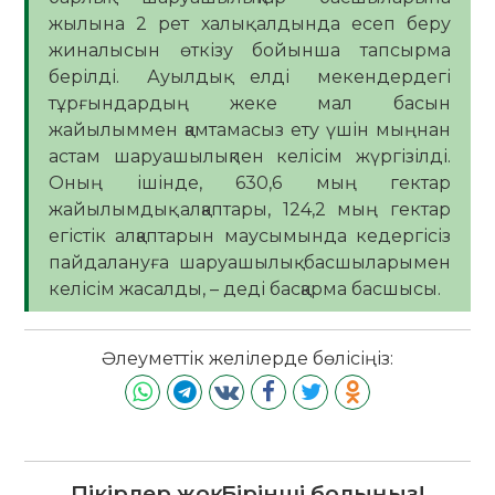
жылына 2 рет халық алдында есеп беру
жиналысын өткізу бойынша тапсырма
берілді. Ауылдық елді мекендердегі
тұрғындардың жеке мал басын
жайылыммен қамтамасыз ету үшін мыңнан
астам шаруашылықпен келісім жүргізілді.
Оның ішінде, 630,6 мың гектар
жайылымдық алқаптары, 124,2 мың гектар
егістік алқаптарын маусымында кедергісіз
пайдалануға шаруашылық басшыларымен
келісім жасалды, – деді басқарма басшысы.
Әлеуметтік желілерде бөлісіңіз:
Пікірлер жоқ. Бірінші болыңыз!