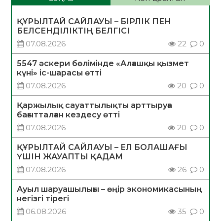
ҚҰРЫЛТАЙ САЙЛАУЫ – БІРЛІК ПЕН
БЕЛСЕНДІЛІКТІҢ БЕЛГІСІ
07.08.2026
22
0
5547 әскери бөлімінде «Алғашқы қызмет
күні» іс-шарасы өтті
07.08.2026
20
0
Қаржылық сауаттылықты арттыруға
бағытталған кездесу өтті
07.08.2026
20
0
ҚҰРЫЛТАЙ САЙЛАУЫ – ЕЛ БОЛАШАҒЫ
ҮШІН ЖАУАПТЫ ҚАДАМ
07.08.2026
26
0
Ауыл шаруашылығы – өңір экономикасының
негізгі тірегі
06.08.2026
35
0