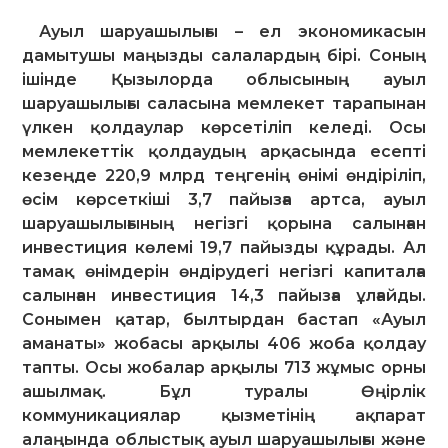
Ауыл шаруашылығы – ел экономикасын
дамытушы маңызды салалардың бірі. Соның
ішінде Қызылорда облысының ауыл
шаруашылығы саласына мемлекет тарапынан
үлкен қолдаулар көрсетіліп келеді. Осы
мемлекеттік қолдаудың арқасында есепті
кезеңде 220,9 млрд теңгенің өнімі өндіріліп,
өсім көрсеткіші 3,7 пайызға артса, ауыл
шаруашылығының негізгі қорына салынған
инвестиция көлемі 19,7 пайызды құрады. Ал
тамақ өнімдерін өндірудегі негізгі капиталға
салынған инвестиция 14,3 пайызға ұлғайды.
Сонымен қатар, былтырдан бастап «Ауыл
аманаты» жобасы арқылы 406 жоба қолдау
тапты. Осы жобалар арқылы 713 жұмыс орны
ашылмақ. Бұл туралы Өңірлік
коммуникациялар қызметінің ақпарат
алаңында облыстық ауыл шаруашылығы және