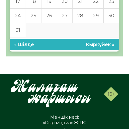
17
18
19
20
21
22
23
24
25
26
27
28
29
30
31
« Шілде
Қыркүйек »
16+
Меншік иесі:
«Сыр медиа» ЖШС