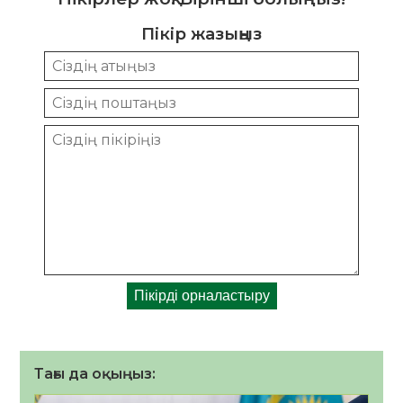
Пікір жазыңыз
Тағы да оқыңыз: