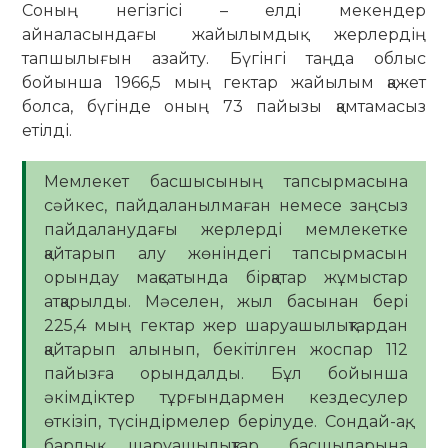
Соның негізгісі – елді мекендер
айналасындағы жайылымдық жерлердің
тапшылығын азайту. Бүгінгі таңда облыс
бойынша 1966,5 мың гектар жайылым қажет
болса, бүгінде оның 73 пайызы қамтамасыз
етілді.
Мемлекет басшысының тапсырмасына
сәйкес, пайдаланылмаған немесе заңсыз
пайдаланудағы жерлерді мемлекетке
қайтарып алу жөніндегі тапсырмасын
орындау мақсатында бірқатар жұмыстар
атқарылды. Мәселен, жыл басынан бері
225,4 мың гектар жер шаруашылықтардан
қайтарып алынып, бекітілген жоспар 112
пайызға орындалды. Бұл бойынша
әкімдіктер тұрғындармен кездесулер
өткізіп, түсіндірмелер берілуде. Сондай-ақ,
барлық шаруашылықтар басшыларына