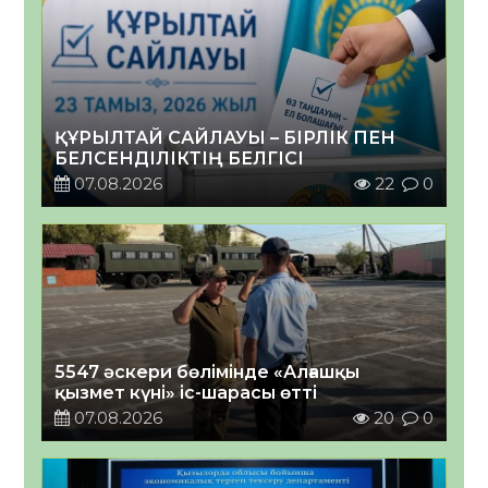
ҚҰРЫЛТАЙ САЙЛАУЫ – БІРЛІК ПЕН
БЕЛСЕНДІЛІКТІҢ БЕЛГІСІ
07.08.2026
22
0
5547 әскери бөлімінде «Алғашқы
қызмет күні» іс-шарасы өтті
07.08.2026
20
0