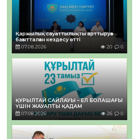
Қаржылық сауаттылықты арттыруға
бағытталған кездесу өтті
07.08.2026
20
0
ҚҰРЫЛТАЙ САЙЛАУЫ – ЕЛ БОЛАШАҒЫ
ҮШІН ЖАУАПТЫ ҚАДАМ
07.08.2026
26
0