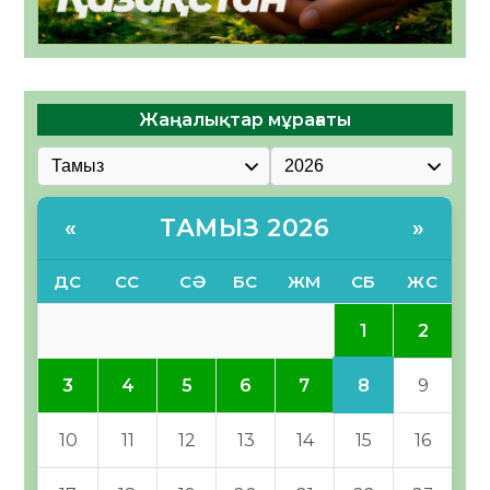
Жаңалықтар мұрағаты
ТАМЫЗ 2026
«
»
ДС
СС
СӘ
БС
ЖМ
СБ
ЖС
1
2
8
3
4
5
6
7
9
10
11
12
13
14
15
16