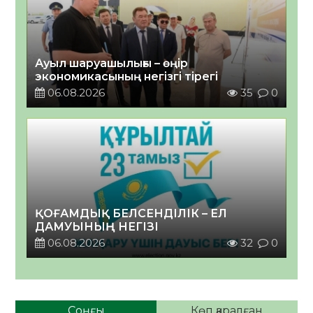
Ауыл шаруашылығы – өңір
экономикасының негізгі тірегі
06.08.2026
35
0
ҚОҒАМДЫҚ БЕЛСЕНДІЛІК – ЕЛ
ДАМУЫНЫҢ НЕГІЗІ
06.08.2026
32
0
Соңғы
Көп қаралған