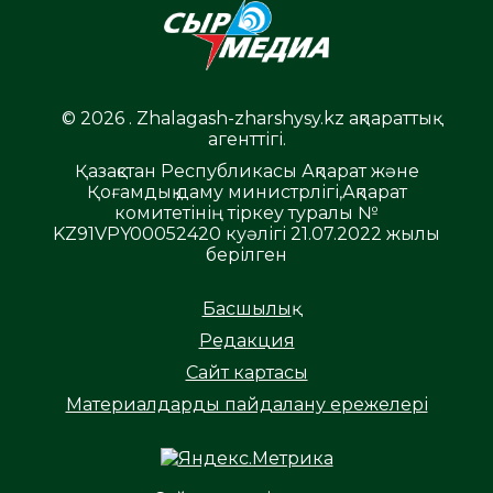
© 2026 . Zhalagash-zharshysy.kz ақпараттық
агенттігі.
Қазақстан Республикасы Ақпарат және
Қоғамдық даму министрлігі,Ақпарат
комитетінің тіркеу туралы №
KZ91VPY00052420 куәлігі 21.07.2022 жылы
берілген
Басшылық
Редакция
Сайт картасы
Материалдарды пайдалану ережелері