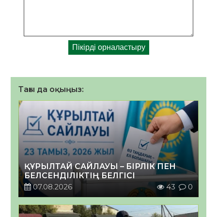
Тағы да оқыңыз:
ҚҰРЫЛТАЙ САЙЛАУЫ – БІРЛІК ПЕН
БЕЛСЕНДІЛІКТІҢ БЕЛГІСІ
07.08.2026
43
0