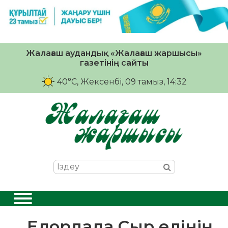
Жалағаш аудандық «Жалағаш жаршысы»
газетінің сайты
40°C
, Жексенбі, 09 тамыз, 14:32
Елордада Сыр елінің