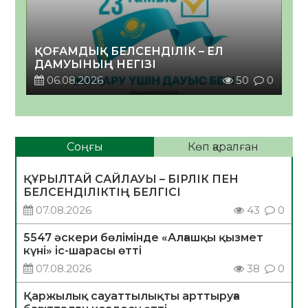
ҚОҒАМДЫҚ БЕЛСЕНДІЛІК – ЕЛ
ДАМУЫНЫҢ НЕГІЗІ
06.08.2026
50
0
Соңғы
Көп қаралған
ҚҰРЫЛТАЙ САЙЛАУЫ – БІРЛІК ПЕН
БЕЛСЕНДІЛІКТІҢ БЕЛГІСІ
07.08.2026
43
0
5547 әскери бөлімінде «Алғашқы қызмет
күні» іс-шарасы өтті
07.08.2026
38
0
Қаржылық сауаттылықты арттыруға