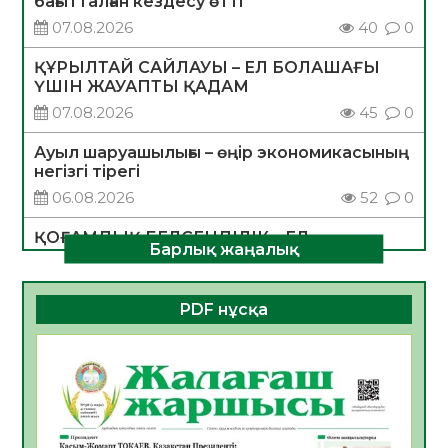
бағытталған кездесу өтті
07.08.2026
40
0
ҚҰРЫЛТАЙ САЙЛАУЫ – ЕЛ БОЛАШАҒЫ
ҮШІН ЖАУАПТЫ ҚАДАМ
07.08.2026
45
0
Ауыл шаруашылығы – өңір экономикасының
негізгі тірегі
06.08.2026
52
0
ҚОҒАМДЫҚ БЕЛСЕНДІЛІК – ЕЛ
Барлық жаңалық
ДАМУЫНЫҢ НЕГІЗІ
06.08.2026
50
0
PDF нұсқа
ҚҰРЫЛТАЙ САЙЛАУЫ – БОЛАШАҚҚА
БАСТАР ЖАУАПТЫ ТАҢДАУ
06.08.2026
52
0
Инфекциялық ауруларға қарсы иммундау
жұмыстарының тиімділігі