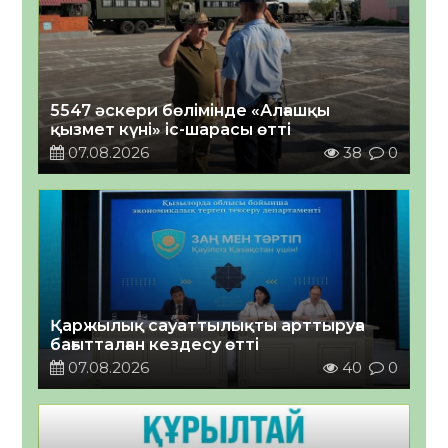
5547 әскери бөлімінде «Алғашқы
қызмет күні» іс-шарасы өтті
07.08.2026
38
0
Қаржылық сауаттылықты арттыруға
бағытталған кездесу өтті
07.08.2026
40
0