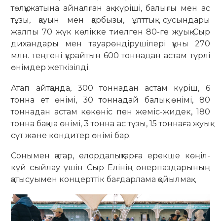
төлқұжатына айналған ақ күріші, балығы мен ас
тұзы, қауын мен қарбызы, ұлттық сусындары
жалпы 70 жүк көлікке тиелген 80-ге жуық Сыр
дихандары мен тауарөндірушілері құны 270
млн. теңгені құрайтын 600 тоннадан астам түрлі
өнімдер жеткізілді.
Атап айтқанда, 300 тоннадан астам күріш, 6
тонна ет өнімі, 30 тоннадай балық өнімі, 80
тоннадан астам көкөніс пен жеміс-жидек, 180
тонна бақша өнімі, 3 тонна ас тұзы, 15 тоннаға жуық
сүт және кондитер өнімі бар.
Сонымен қатар, елордалықтарға ерекше көңіл-
күй сыйлау үшін Сыр Елінің өнерпаздарының
қатысуымен концерттік бағдарлама қойылмақ.