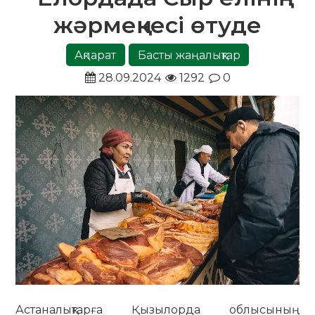
жәрмеңкесі өтуде
Ақпарат
Басты жаңалықтар
28.09.2024
1292
0
Астаналықтарға Қызылорда облысының