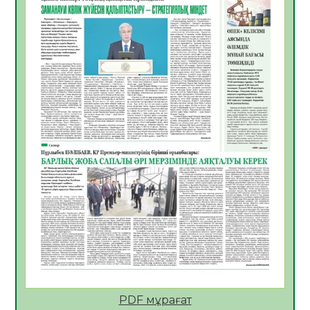
06.08.2026
54
0
Көкжөтел ауруы туралы
06.08.2026
52
0
АПВ вакцинасы туралы мәлімет
06.08.2026
51
0
Open Air: Қызылорда облысы полиция
департаменті 20 мыңнан астам
көрерменнің қауіпсіздігін қамтамасыз етті
06.08.2026
63
0
ҚЫЗЫЛОРДАДА «САНАЛЫ ҰРПАҚ –
ЖАРҚЫН БОЛАШАҚ» АТТЫ КЕҢЕЙТІЛГЕН
МӘЖІЛІС ӨТТІ
05.08.2026
64
0
Қазақстан Орталық Азиядағы көшуге ең
қолайлы ел атанды
05.08.2026
66
0
PDF мұрағат