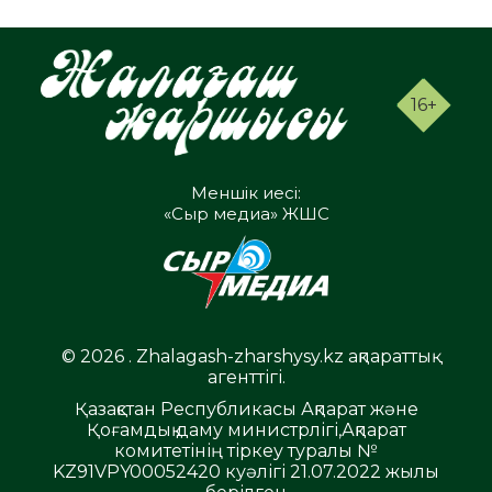
16+
Меншік иесі:
«Сыр медиа» ЖШС
© 2026 . Zhalagash-zharshysy.kz ақпараттық
агенттігі.
Қазақстан Республикасы Ақпарат және
Қоғамдық даму министрлігі,Ақпарат
комитетінің тіркеу туралы №
KZ91VPY00052420 куәлігі 21.07.2022 жылы