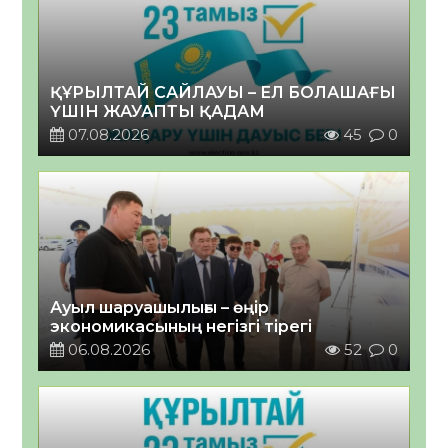
ҚҰРЫЛТАЙ САЙЛАУЫ – ЕЛ БОЛАШАҒЫ
ҮШІН ЖАУАПТЫ ҚАДАМ
07.08.2026
45
0
Ауыл шаруашылығы – өңір
экономикасының негізгі тірегі
06.08.2026
52
0