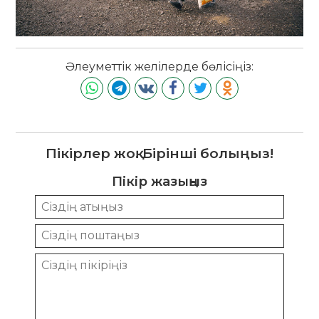
Әлеуметтік желілерде бөлісіңіз:
Пікірлер жоқ. Бірінші болыңыз!
Пікір жазыңыз