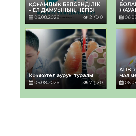
ҚОҒАМДЫҚ БЕЛСЕНДІЛІК
БОЛА
– ЕЛ ДАМУЫНЫҢ НЕГІЗІ
ЖАУА
06.08.2026
2
0
06.0
АПВ в
Көкжөтел ауруы туралы
мәлім
06.08.2026
7
0
06.0