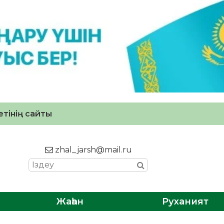
тінің сайты
zhal_jarsh@mail.ru
Жаһан
Руханият