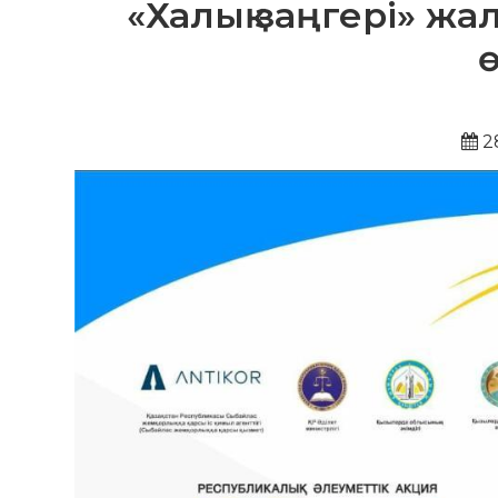
«Халық заңгері» ж
ө
2