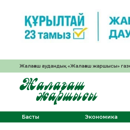
Жалағаш аудандық «Жалағаш жаршысы» газе
Басты
Экономика