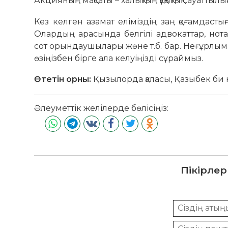
Акцияның мақсаты – халықтың құқықтық сауатты
Кез келген азамат еліміздің заң қоғамдасты
Олардың арасында белгілі адвокаттар, нотар
сот орындаушылары және т.б. бар. Неғұрлым т
өзіңізбен бірге ала келуіңізді сұраймыз.
Өтетін орны:
Қызылорда қаласы, Қазыбек би 
Әлеуметтік желілерде бөлісіңіз:
Пікірлер