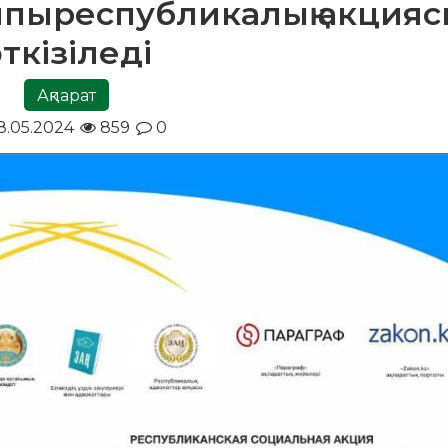
алпыреспубликалық акция
ткізіледі
Ақпарат
8.05.2024
859
0