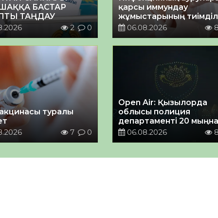
ШАҚҚА БАСТАР
қарсы иммундау
ПТЫ ТАҢДАУ
жұмыстарының тиімділі
8.2026
2
0
06.08.2026
Open Air: Қызылорда
акцинасы туралы
облысы полиция
ет
департаменті 20 мыңн
астам көрерменнің
8.2026
7
0
06.08.2026
қауіпсіздігін қамтамасы
етті