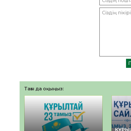
Тағы да оқыңыз:
ҚҰРЫ