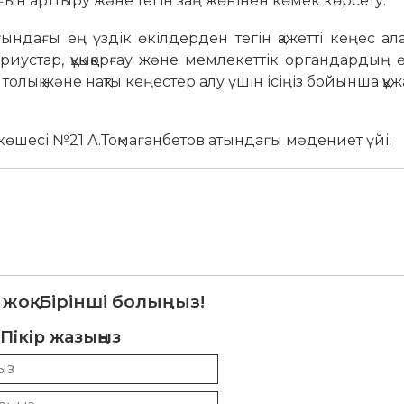
лығын арттыру және тегін заң жөнінен көмек көрсету.
ғындағы ең үздік өкілдерден тегін қажетті кеңес ал
иустар, құқыққорғау және мемлекеттік органдардың ө
олық және нақты кеңестер алу үшін ісіңіз бойынша құ
көшесі №21 А.Тоқмағанбетов атындағы мәдениет үйі.
 жоқ. Бірінші болыңыз!
Пікір жазыңыз