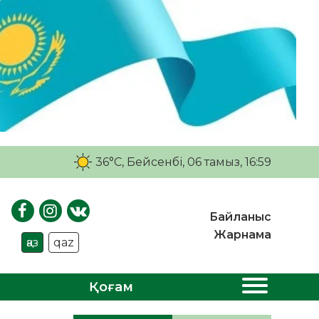
36°C
, Бейсенбі, 06 тамыз, 16:59
Байланыс
Жарнама
қаз
qaz
Қоғам