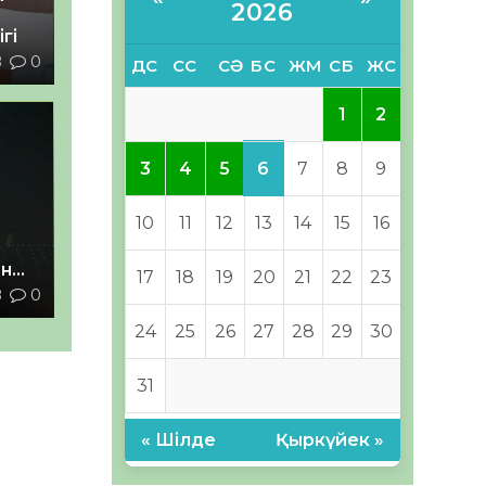
2026
гі
8
0
ДС
СС
СӘ
БС
ЖМ
СБ
ЖС
1
2
6
3
4
5
7
8
9
10
11
12
13
14
15
16
ан
17
18
19
20
21
22
23
8
0
з
24
25
26
27
28
29
30
31
« Шілде
Қыркүйек »