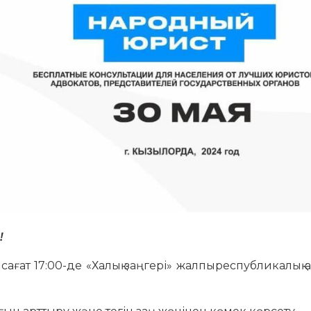
!
сағат 17:00-де «Халық заңгері» жалпыреспубликалық