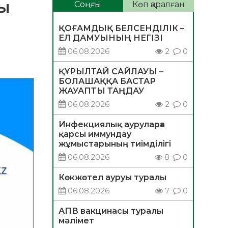
сы
Соңғы
Көп қаралған
ҚОҒАМДЫҚ БЕЛСЕНДІЛІК –
ЕЛ ДАМУЫНЫҢ НЕГІЗІ
06.08.2026
2
0
ҚҰРЫЛТАЙ САЙЛАУЫ –
БОЛАШАҚҚА БАСТАР
ЖАУАПТЫ ТАҢДАУ
06.08.2026
2
0
Инфекциялық ауруларға
қарсы иммундау
жұмыстарының тиімділігі
06.08.2026
8
0
Көкжөтел ауруы туралы
06.08.2026
7
0
АПВ вакцинасы туралы
мәлімет