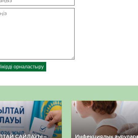
ЛТАЙ САЙЛАУЫ –
Инфекциялық ауруларғ