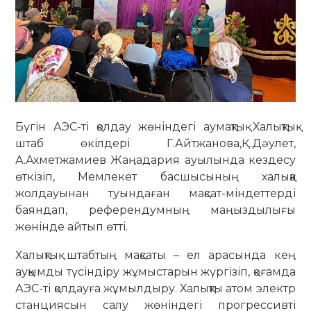
Бүгін АЭС-ті қолдау жөніндегі аумақтық Халықтық
штаб өкілдері Г.Айтжанова,Қ.Дәулет,
А.Ахметжамиев Жаңадария ауылында кездесу
өткізіп, Мемлекет басшысының халыққа
жолдауынан туындаған мақсат-міндеттерді
баяндап, референдумның маңыздылығы
жөнінде айтып өтті.
Халықтық штабтың мақсаты – ел арасында кең
ауқымды түсіндіру жұмыстарын жүргізіп, қоғамда
АЭС-ті қолдауға жұмылдыру. Халықты атом электр
станциясын салу жөніндегі прогрессивті