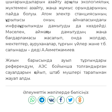
шығарындыларын азайту арқылы экологиялық
жүктемені азайту, жаңа жұмыс орындарының
пайда болуы. Атом электр станциясының
құрылысы оның айналасындағы
инфрақұрылымды дамытуды да көздейді.
Мәселен, аймақты дамытудың жаңа
бағдарламасы жасалып, онда жолдар,
мектептер, ауруханалар, тұрғын үйлер және т.б.
салынады – деді А.Ахметжамиев.
Жиын барысында ауыл тұрғындары
референдум, АЭС бойынша толғандырған
сауалдарын қойып, штаб мүшлері тарапынан
жауап алды.
Әлеуметтік желілерде бөлісіңіз: