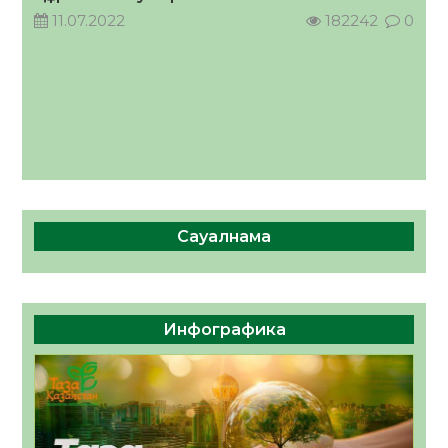
11.07.2022
182242
0
Сауалнама
Инфографика