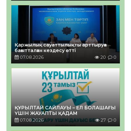
Қаржылық сауаттылықты арттыруға
бағытталған кездесу өтті
07.08.2026
20
0
ҚҰРЫЛТАЙ САЙЛАУЫ – ЕЛ БОЛАШАҒЫ
ҮШІН ЖАУАПТЫ ҚАДАМ
07.08.2026
27
0