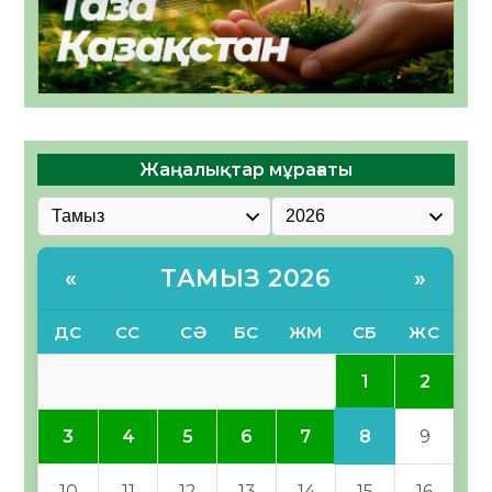
Жаңалықтар мұрағаты
ТАМЫЗ 2026
«
»
ДС
СС
СӘ
БС
ЖМ
СБ
ЖС
1
2
8
3
4
5
6
7
9
10
11
12
13
14
15
16