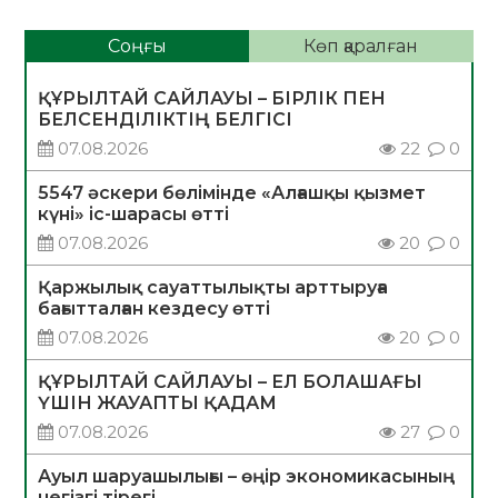
Соңғы
Көп қаралған
ҚҰРЫЛТАЙ САЙЛАУЫ – БІРЛІК ПЕН
БЕЛСЕНДІЛІКТІҢ БЕЛГІСІ
07.08.2026
22
0
5547 әскери бөлімінде «Алғашқы қызмет
күні» іс-шарасы өтті
07.08.2026
20
0
Қаржылық сауаттылықты арттыруға
бағытталған кездесу өтті
07.08.2026
20
0
ҚҰРЫЛТАЙ САЙЛАУЫ – ЕЛ БОЛАШАҒЫ
ҮШІН ЖАУАПТЫ ҚАДАМ
07.08.2026
27
0
Ауыл шаруашылығы – өңір экономикасының
негізгі тірегі