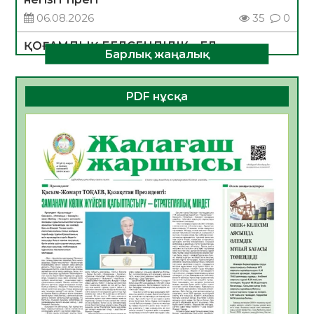
06.08.2026
35
0
ҚОҒАМДЫҚ БЕЛСЕНДІЛІК – ЕЛ
Барлық жаңалық
ДАМУЫНЫҢ НЕГІЗІ
06.08.2026
32
0
PDF нұсқа
ҚҰРЫЛТАЙ САЙЛАУЫ – БОЛАШАҚҚА
БАСТАР ЖАУАПТЫ ТАҢДАУ
06.08.2026
35
0
Инфекциялық ауруларға қарсы иммундау
жұмыстарының тиімділігі
06.08.2026
36
0
Көкжөтел ауруы туралы
06.08.2026
33
0
АПВ вакцинасы туралы мәлімет
06.08.2026
33
0