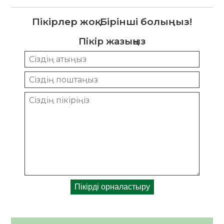
Пікірлер жоқ. Бірінші болыңыз!
Пікір жазыңыз