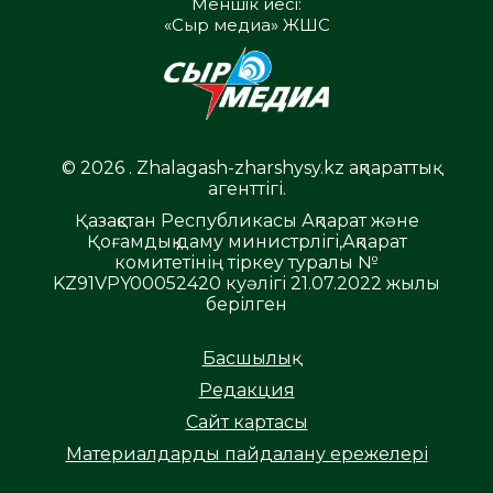
Меншік иесі:
«Сыр медиа» ЖШС
© 2026 . Zhalagash-zharshysy.kz ақпараттық
агенттігі.
Қазақстан Республикасы Ақпарат және
Қоғамдық даму министрлігі,Ақпарат
комитетінің тіркеу туралы №
KZ91VPY00052420 куәлігі 21.07.2022 жылы
берілген
Басшылық
Редакция
Сайт картасы
Материалдарды пайдалану ережелері