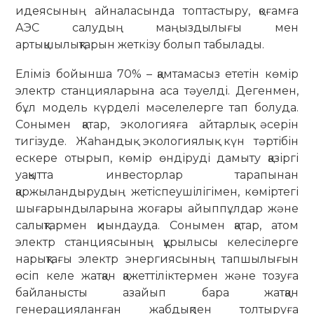
идеясының айналасында топтастыру, қоғамға
АЭС салудың маңыздылығы мен
артықшылықтарын жеткізу болып табылады.
Еліміз бойынша 70% – қамтамасыз ететін көмір
электр станцияларына аса тәуелді. Дегенмен,
бұл модель күрделі мәселелерге тап болуда.
Сонымен қатар, экологияға айтарлық әсерін
тигізуде. Жаһандық экологиялық күн тәртібін
ескере отырып, көмір өндіруді дамыту қазіргі
уақытта инвесторлар тарапынан
қаржыландырудың жетіспеушілігімен, көміртегі
шығарындыларына жоғары айыппұлдар және
салықтармен қиындауда. Сонымен қатар, атом
электр станциясының құрылысы келесілерге
нарықтағы электр энергиясының тапшылығын
өсіп келе жатқан қажеттіліктермен және тозуға
байланысты азайып бара жатқан
генерацияланған жабдықпен толтыруға