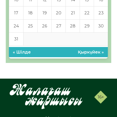
17
18
19
20
21
22
23
24
25
26
27
28
29
30
31
« Шілде
Қыркүйек »
16+