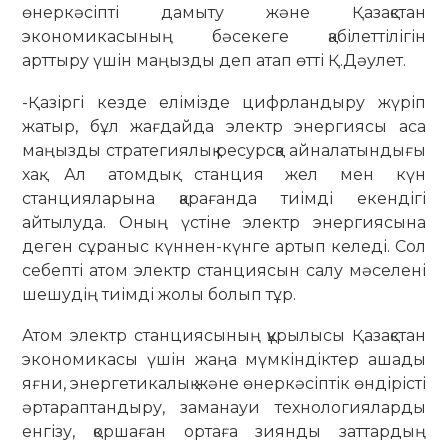
өнеркәсіпті дамыту және Қазақстан
экономикасының бәсекеге қабілеттілігін
арттыру үшін маңызды деп атап өтті Қ.Дәулет.
-Қазіргі кезде елімізде цифрландыру жүріп
жатыр, бұл жағдайда электр энергиясы аса
маңызды стратегиялық ресурсқа айналатындығы
хақ. Ал атомдық станция жел мен күн
станцияларына қарағанда тиімді екендігі
айтылуда. Оның үстіне электр энергиясына
деген сұраныс күннен-күнге артып келеді. Сол
себепті атом электр станциясын салу мәселені
шешудің тиімді жолы болып тұр.
Атом электр станциясының құрылысы Қазақстан
экономикасы үшін жаңа мүмкіндіктер ашады
яғни, энергетикалық және өнеркәсіптік өндірісті
әртараптандыру, заманауи технологияларды
енгізу, қоршаған ортаға зиянды заттардың