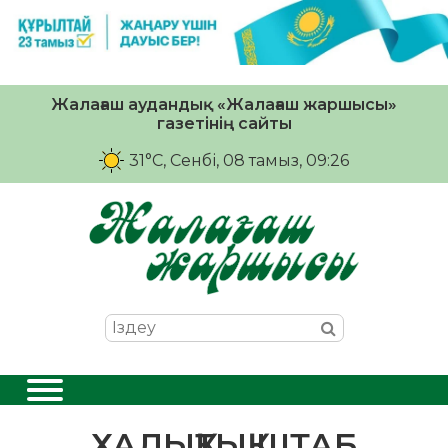
Жалағаш аудандық «Жалағаш жаршысы»
газетінің сайты
31°C
, Сенбі, 08 тамыз, 09:26
ХАЛЫҚТЫҚ ШТАБ