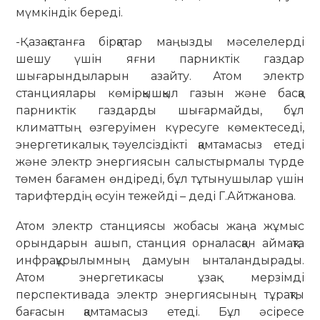
мүмкіндік береді.
-Қазақстанға бірқатар маңызды мәселелерді
шешу үшін яғни парниктік газдар
шығарындыларын азайту. Атом электр
станциялары көмірқышқыл газын және басқа
парниктік газдарды шығармайды, бұл
климаттың өзгеруімен күресуге көмектеседі,
энергетикалық тәуелсіздікті қамтамасыз етеді
және электр энергиясын салыстырмалы түрде
төмен бағамен өндіреді, бұл тұтынушылар үшін
тарифтердің өсуін тежейді – деді Г.Айтжанова.
Атом электр станциясы жобасы жаңа жұмыс
орындарын ашып, станция орналасқан аймақта
инфрақұрылымның дамуын ынталандырады.
Атом энергетикасы ұзақ мерзімді
перспективада электр энергиясының тұрақты
бағасын қамтамасыз етеді. Бұл әсіресе