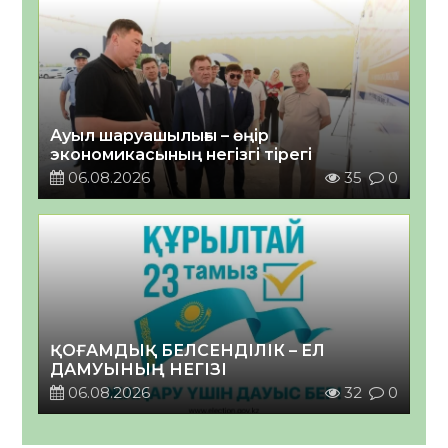
Ауыл шаруашылығы – өңір
экономикасының негізгі тірегі
06.08.2026
35
0
ҚОҒАМДЫҚ БЕЛСЕНДІЛІК – ЕЛ
ДАМУЫНЫҢ НЕГІЗІ
06.08.2026
32
0