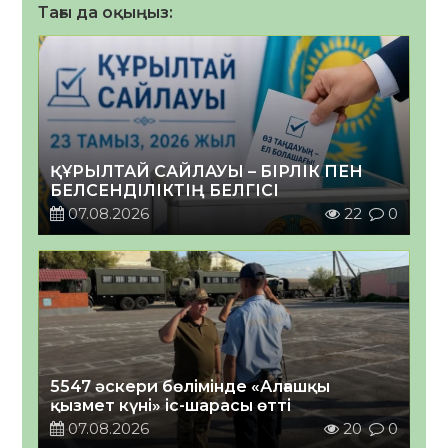
Тағы да оқыңыз:
ҚҰРЫЛТАЙ САЙЛАУЫ – БІРЛІК ПЕН
БЕЛСЕНДІЛІКТІҢ БЕЛГІСІ
07.08.2026
22
0
5547 әскери бөлімінде «Алғашқы
қызмет күні» іс-шарасы өтті
07.08.2026
20
0