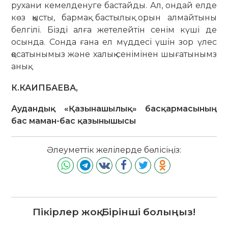
рухани кемелденуге бастайды. Ал, ондай елде
көз қысты, бармақ бастылық орын алмайтыны
белгілі. Бізді алға жетелейтін сенім күші де
осында. Сонда ғана ел мүддесі үшін зор үлес
қосатынымыз және халық сенімінен шығатынымз
анық.
К.КАИПБАЕВА,
Аудандық «Қазынашылық» басқармасының
бас маман-бас қазынышысы
Әлеуметтік желілерде бөлісіңіз:
Пікірлер жоқ. Бірінші болыңыз!