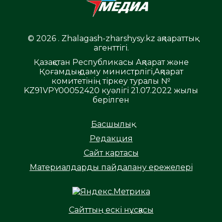
© 2026 . Zhalagash-zharshysy.kz ақпараттық
агенттігі.
Қазақстан Республикасы Ақпарат және
Қоғамдық даму министрлігі,Ақпарат
комитетінің тіркеу туралы №
KZ91VPY00052420 куәлігі 21.07.2022 жылы
берілген
Басшылық
Редакция
Сайт картасы
Материалдарды пайдалану ережелері
Сайттың ескі нұсқасы