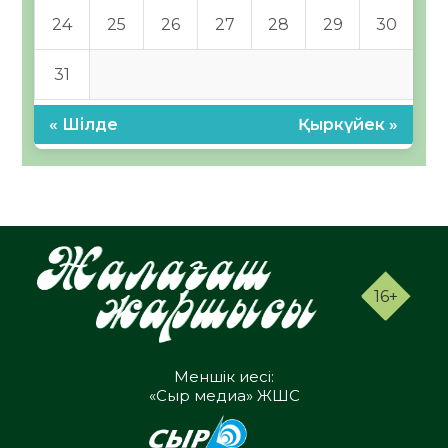
24
25
26
27
28
29
30
31
« Шілде
Қыркүйек »
16+
Меншік иесі:
«Сыр медиа» ЖШС