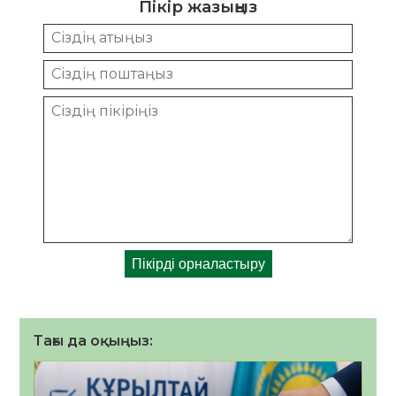
Пікір жазыңыз
Тағы да оқыңыз: