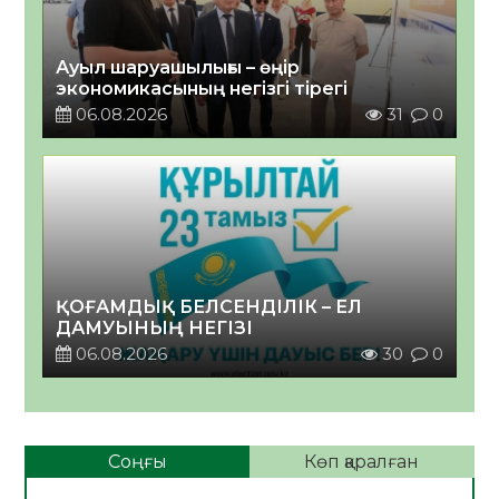
Ауыл шаруашылығы – өңір
экономикасының негізгі тірегі
06.08.2026
31
0
ҚОҒАМДЫҚ БЕЛСЕНДІЛІК – ЕЛ
ДАМУЫНЫҢ НЕГІЗІ
06.08.2026
30
0
Соңғы
Көп қаралған