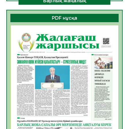
Барлық жаңалық
ДАМУЫНЫҢ НЕГІЗІ
06.08.2026
30
0
PDF нұсқа
ҚҰРЫЛТАЙ САЙЛАУЫ – БОЛАШАҚҚА
БАСТАР ЖАУАПТЫ ТАҢДАУ
06.08.2026
32
0
Инфекциялық ауруларға қарсы иммундау
жұмыстарының тиімділігі
06.08.2026
33
0
Көкжөтел ауруы туралы
06.08.2026
30
0
АПВ вакцинасы туралы мәлімет
06.08.2026
31
0
Open Air: Қызылорда облысы полиция
департаменті 20 мыңнан астам
көрерменнің қауіпсіздігін қамтамасыз етті
06.08.2026
41
0