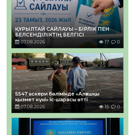
ҚҰРЫЛТАЙ САЙЛАУЫ – БІРЛІК ПЕН
БЕЛСЕНДІЛІКТІҢ БЕЛГІСІ
07.08.2026
17
0
5547 әскери бөлімінде «Алғашқы
қызмет күні» іс-шарасы өтті
07.08.2026
15
0