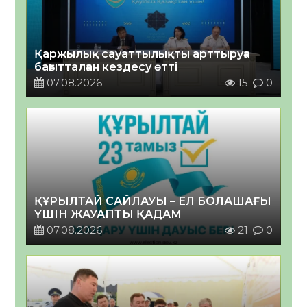
Қаржылық сауаттылықты арттыруға
бағытталған кездесу өтті
07.08.2026
15
0
ҚҰРЫЛТАЙ САЙЛАУЫ – ЕЛ БОЛАШАҒЫ
ҮШІН ЖАУАПТЫ ҚАДАМ
07.08.2026
21
0