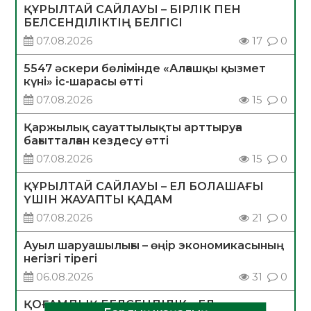
ҚҰРЫЛТАЙ САЙЛАУЫ – БІРЛІК ПЕН
БЕЛСЕНДІЛІКТІҢ БЕЛГІСІ
07.08.2026
17
0
5547 әскери бөлімінде «Алғашқы қызмет
күні» іс-шарасы өтті
07.08.2026
15
0
Қаржылық сауаттылықты арттыруға
бағытталған кездесу өтті
07.08.2026
15
0
ҚҰРЫЛТАЙ САЙЛАУЫ – ЕЛ БОЛАШАҒЫ
ҮШІН ЖАУАПТЫ ҚАДАМ
07.08.2026
21
0
Ауыл шаруашылығы – өңір экономикасының
негізгі тірегі
06.08.2026
31
0
ҚОҒАМДЫҚ БЕЛСЕНДІЛІК – ЕЛ