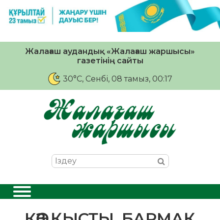
Жалағаш аудандық «Жалағаш жаршысы»
газетінің сайты
30°C
, Сенбі, 08 тамыз, 00:17
КӨЗ ҚЫСТЫ, БАРМАҚ