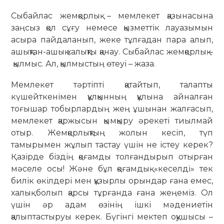
Сыбайлас жемқорлық – мемлекет қазынасына
заңсыз қол сұғу немесе қызметтік лауазымын
асыра пайдаланып, жеке тұлғадан пара алып,
ашықтан-ашық халықты қанау. Сыбайлас жемқорлық –
қылмыс. Ал, қылмыстың өтеуі – жаза.
Мемлекет тәртіпті қатайтып, талапты
күшейткенімен құлқынның құлына айналған
тоғышар тобырлардың жең ұшынан жалғасып,
мемлекет қаржысын қымқыру әрекеті тиылмай
отыр. Жемқорлықтың жолын кесіп, түп
тамырымен жұлып тастау үшін не істеу керек?
Қазірде біздің қоғамды толғандырып отырған
мәселе осы! Және бұл қоғамдық «кеселді» тек
билік өкілдері мен құзырлы орындар ғана емес,
халық болып қарсы тұрғанда ғана жеңеміз. Ол
үшін әр адам өзінің ішкі мәдениетін
қалыптастыруы керек. Бүгінгі мектеп оқушысы –