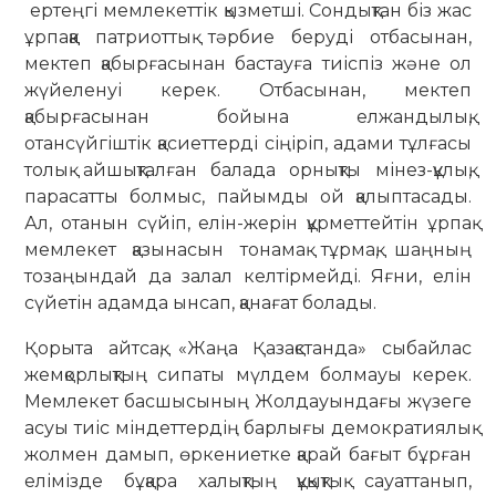
ертеңгі мемлекеттік қызметші. Сондықтан біз жас
ұрпаққа патриоттық тәрбие беруді отбасынан,
мектеп қабырғасынан бастауға тиіспіз және ол
жүйеленуі керек. Отбасынан, мектеп
қабырғасынан бойына елжандылық,
отансүйгіштік қасиеттерді сіңіріп, адами тұлғасы
толық айшықталған балада орнықты мінез-құлық,
парасатты болмыс, пайымды ой қалыптасады.
Ал, отанын сүйіп, елін-жерін құрметтейтін ұрпақ
мемлекет қазынасын тонамақ тұрмақ, шаңның
тозаңындай да залал келтірмейді. Яғни, елін
сүйетін адамда ынсап, қанағат болады.
Қорыта айтсақ, «Жаңа Қазақстанда» сыбайлас
жемқорлықтың сипаты мүлдем болмауы керек.
Мемлекет басшысының Жолдауындағы жүзеге
асуы тиіс міндеттердің барлығы демократиялық
жолмен дамып, өркениетке қарай бағыт бұрған
елімізде бұқара халықтың құқықтық сауаттанып,