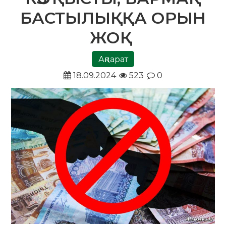
БАСТЫЛЫҚҚА ОРЫН
ЖОҚ
Ақпарат
18.09.2024
523
0