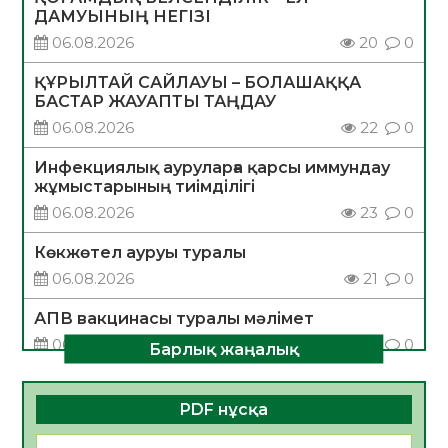
ДАМУЫНЫҢ НЕГІЗІ
06.08.2026
20
0
ҚҰРЫЛТАЙ САЙЛАУЫ – БОЛАШАҚҚА
БАСТАР ЖАУАПТЫ ТАҢДАУ
06.08.2026
22
0
Инфекциялық ауруларға қарсы иммундау
жұмыстарының тиімділігі
06.08.2026
23
0
Көкжөтел ауруы туралы
06.08.2026
21
0
АПВ вакцинасы туралы мәлімет
06.08.2026
22
0
Барлық жаңалық
Open Air: Қызылорда облысы полиция
департаменті 20 мыңнан астам
PDF нұсқа
көрерменнің қауіпсіздігін қамтамасыз етті