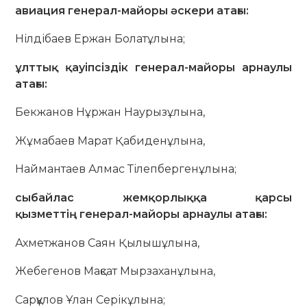
авиация генерал-майоры әскери атағы:
Нілдібаев Ержан Болатұлына;
ұлттық қауіпсіздік генерал-майоры арнаулы
атағы:
Бекжанов Нұржан Наурызұлына,
Жұмабаев Марат Қабиденұлына,
Наймантаев Алмас Тілепбергенұлына;
сыбайлас жемқорлыққа қарсы
қызметтің генерал-майоры арнаулы атағы:
Ахметжанов Саян Қылышұлына,
Жебегенов Мақсат Мырзаханұлына,
Сарқұлов Ұлан Серікұлына;