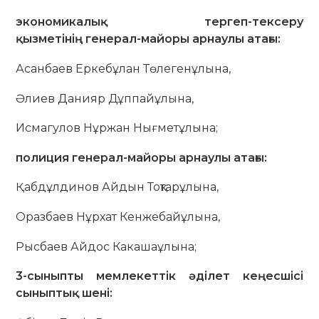
экономикалық тергеп-тексеру
қызметінің генерал-майоры арнаулы атағы:
Асанбаев Еркебұлан Төлегенұлына,
Әлиев Данияр Дұппайұлына,
Исмагулов Нұржан Нығметұлына;
полиция генерал-майоры арнаулы атағы:
Қабдұлдинов Айдын Тоқтарұлына,
Оразбаев Нұрхат Кенжебайұлына,
Рысбаев Айдос Какашаұлына;
3-сыныпты мемлекеттік әділет кеңесшісі
сыныптық шені: