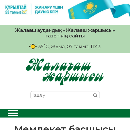
Жалағаш аудандық «Жалағаш жаршысы»
газетінің сайты
35°C
, Жұма, 07 тамыз, 11:43
Мемлекет басшысы