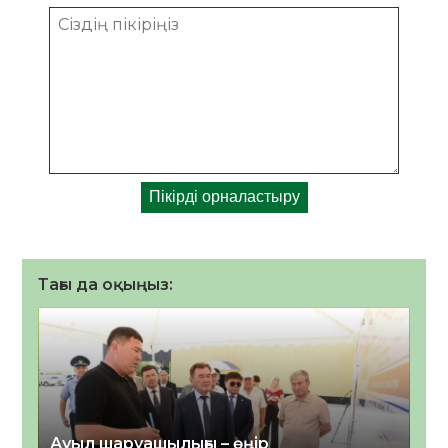
Тағы да оқыңыз:
Ауыл шаруашылығы – өңір