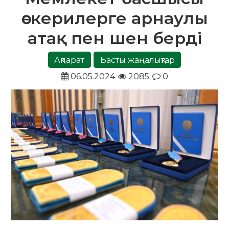
әскерилерге арнаулы
атақ пен шен берді
Ақпарат
Басты жаңалықтар
06.05.2024
2085
0