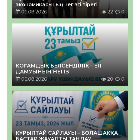
экономикасының негізгі тірегі
06.08.2026
22
0
ҚОҒАМДЫҚ БЕЛСЕНДІЛІК – ЕЛ
ДАМУЫНЫҢ НЕГІЗІ
06.08.2026
20
0
ҚҰРЫЛТАЙ САЙЛАУЫ – БОЛАШАҚҚА
БАСТАР ЖАУАПТЫ ТАҢДАУ