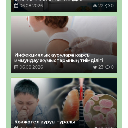
06.08.2026
22
0
Инфекциялық ауруларға қарсы
иммундау жұмыстарының тиімділігі
06.08.2026
23
0
Көкжөтел ауруы туралы