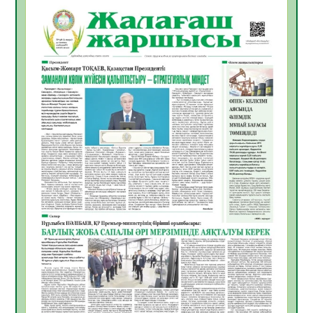
06.08.2026
34
0
ҚЫЗЫЛОРДАДА «САНАЛЫ ҰРПАҚ –
ЖАРҚЫН БОЛАШАҚ» АТТЫ КЕҢЕЙТІЛГЕН
МӘЖІЛІС ӨТТІ
05.08.2026
34
0
Қазақстан Орталық Азиядағы көшуге ең
қолайлы ел атанды
05.08.2026
35
0
Өрт қауіпсіздігі талаптарын сақтау – әр
азаматтың міндеті
05.08.2026
35
0
Руслан Рүстемұлы облыс әкімінің
кеңесшісі болып тағайындалды
05.08.2026
33
0
Цифрландыру саласын дамыту аясында
салынатын жаңа орталықтың жобасы
талқыланды