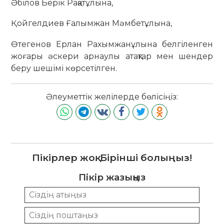
Әбілов Берік Рақатұлына,
Қойгелдиев Ғалымжан Мәмбетұлына,
Өтегенов Ерлан Рахымжанұлына белгіленген
жоғары әскери арнаулы атақтар мен шендер
беру шешімі көрсетілген.
Әлеуметтік желілерде бөлісіңіз:
Пікірлер жоқ. Бірінші болыңыз!
Пікір жазыңыз