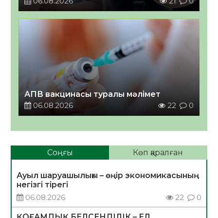
06.08.2026
21
0
АПВ вакцинасы туралы мәлімет
06.08.2026
22
0
Соңғы
Көп қаралған
Ауыл шаруашылығы – өңір экономикасының
негізгі тірегі
06.08.2026
22
0
ҚОҒАМДЫҚ БЕЛСЕНДІЛІК – ЕЛ