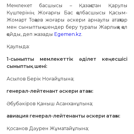
Мемлекет басшысы – Қазақстан Қарулы
Күштерінің Жоғарғы Бас қолбасшысы Қасым-
Жомарт Тоқаев жоғары әскери арнаулы атақтар
мен сыныптық шендер беру туралы Жарлыққа қол
қойды, деп жазады
Egemen.kz
.
Қаулыда:
1-сыныпты мемлекеттік әділет кеңесшісі
сыныптық шені:
Асылов Берік Ноғайұлына;
генерал-лейтенант әскери атағы:
Әбубәкіров Қаныш Асанханұлына;
авиация генерал-лейтенанты әскери атағы:
Қосанов Дәурен Жұматайұлына;