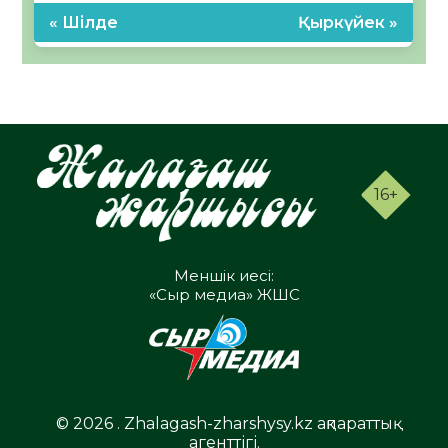
« Шілде
Қыркүйек »
16+
Меншік иесі:
«Сыр медиа» ЖШС
© 2026 . Zhalagash-zharshysy.kz ақпараттық
агенттігі.