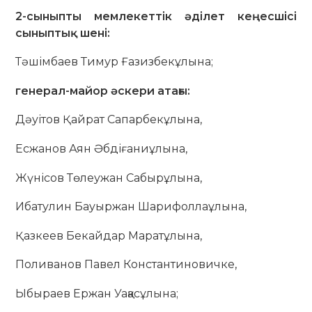
2-сыныпты мемлекеттік әділет кеңесшісі
сыныптық шені:
Тәшімбаев Тимур Ғазизбекұлына;
генерал-майор әскери атағы:
Дәуітов Қайрат Сапарбекұлына,
Есжанов Аян Әбдіғаниұлына,
Жүнісов Төлеужан Сабырұлына,
Ибатулин Бауыржан Шарифоллаұлына,
Қазкеев Бекайдар Маратұлына,
Поливанов Павел Константиновичке,
Ыбыраев Ержан Уақасұлына;