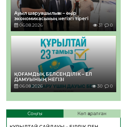
Ауыл шаруашылығы – өңір
экономикасының негізгі тірегі
06.08.2026
31
0
ҚОҒАМДЫҚ БЕЛСЕНДІЛІК – ЕЛ
ДАМУЫНЫҢ НЕГІЗІ
06.08.2026
30
0
Соңғы
Көп қаралған
ҚҰРЫЛТАЙ САЙЛАУЫ – БІРЛІК ПЕН