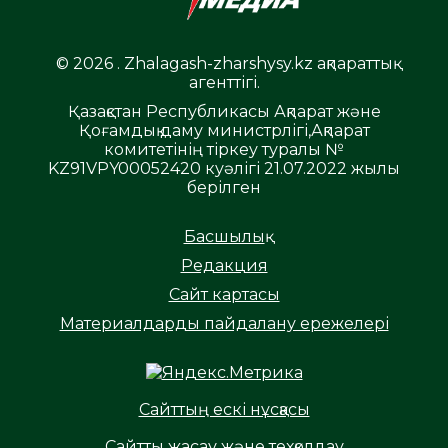
© 2026 . Zhalagash-zharshysy.kz ақпараттық
агенттігі.
Қазақстан Республикасы Ақпарат және
Қоғамдық даму министрлігі,Ақпарат
комитетінің тіркеу туралы №
KZ91VPY00052420 куәлігі 21.07.2022 жылы
берілген
Басшылық
Редакция
Сайт картасы
Материалдарды пайдалану ережелері
Сайттың ескі нұсқасы
Сайтты жасау және техқолдау