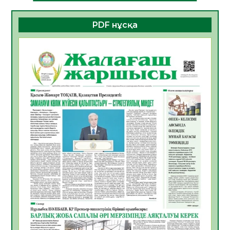
06.08.2026
30
0
PDF нұсқа
ҚҰРЫЛТАЙ САЙЛАУЫ – БОЛАШАҚҚА
БАСТАР ЖАУАПТЫ ТАҢДАУ
06.08.2026
32
0
Инфекциялық ауруларға қарсы иммундау
жұмыстарының тиімділігі
06.08.2026
33
0
Көкжөтел ауруы туралы
06.08.2026
30
0
АПВ вакцинасы туралы мәлімет
06.08.2026
31
0
Open Air: Қызылорда облысы полиция
департаменті 20 мыңнан астам
көрерменнің қауіпсіздігін қамтамасыз етті
06.08.2026
41
0