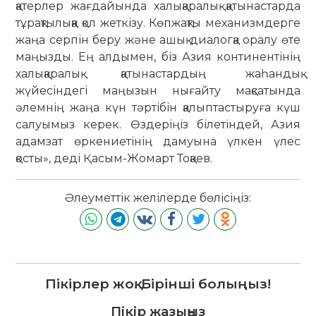
қатерлер жағдайында халықаралық қатынастарда
тұрақтылыққа қол жеткізу. Көпжақты механизмдерге
жаңа серпін беру және ашық диалогқа оралу өте
маңызды. Ең алдымен, біз Азия континентінің
халықаралық қатынастардың жаһандық
жүйесіндегі маңызын нығайту мақсатында
әлемнің жаңа күн тәртібін қалыптастыруға күш
салуымыз керек. Өздеріңіз білетіндей, Азия
адамзат өркениетінің дамуына үлкен үлес
қосты», деді Қасым-Жомарт Тоқаев.
Әлеуметтік желілерде бөлісіңіз:
Пікірлер жоқ. Бірінші болыңыз!
Пікір жазыңыз