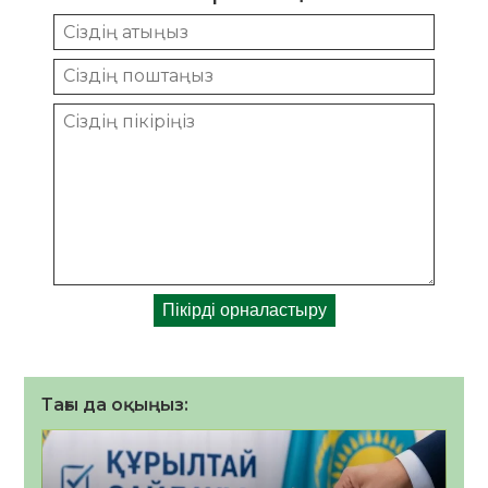
Тағы да оқыңыз: