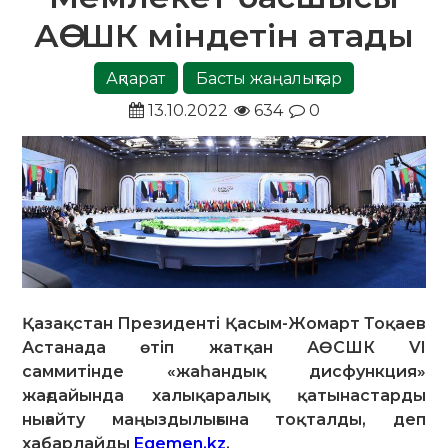
АӨСШК міндетін атады
Ақпарат
Басты жаңалықтар
13.10.2022
634
0
Қазақстан Президенті Қасым-Жомарт Тоқаев
Астанада өтіп жатқан АӨСШК VI
саммитінде «жаһандық дисфункция»
жағдайында халықаралық қатынастарды
нығайту маңыздылығына тоқталды, деп
хабарлайды
Egemen.kz
.