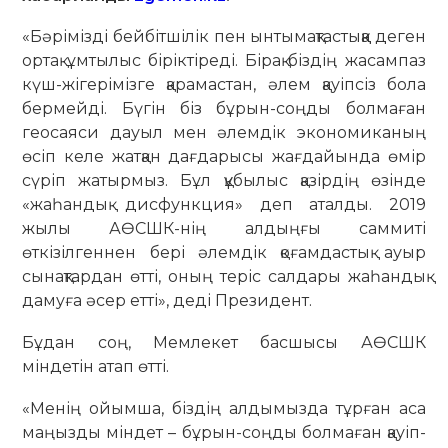
«Бәрімізді бейбітшілік пен ынтымақтастыққа деген
ортақ ұмтылыс біріктіреді. Бірақ біздің жасампаз
күш-жігерімізге қарамастан, әлем қауіпсіз бола
бермейді. Бүгін біз бұрын-соңды болмаған
геосаяси дауыл мен әлемдік экономиканың
өсіп келе жатқан дағдарысы жағдайында өмір
сүріп жатырмыз. Бұл құбылыс қазірдің өзінде
«жаһандық дисфункция» деп аталды. 2019
жылы АӨСШК-нің алдыңғы саммиті
өткізілгеннен бері әлемдік қоғамдастық ауыр
сынақтардан өтті, оның теріс салдары жаһандық
дамуға әсер етті», деді Президент.
Бұдан соң, Мемлекет басшысы АӨСШК
міндетін атап өтті.
«Менің ойымша, біздің алдымызда тұрған аса
маңызды міндет – бұрын-соңды болмаған қауіп-