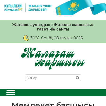
Жалағаш аудандық «Жалағаш жаршысы»
газетінің сайты
30°C
, Сенбі, 08 тамыз, 00:15
Мемлекет басшысы