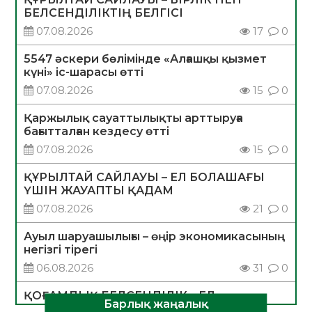
БЕЛСЕНДІЛІКТІҢ БЕЛГІСІ
07.08.2026
17
0
5547 әскери бөлімінде «Алғашқы қызмет
күні» іс-шарасы өтті
07.08.2026
15
0
Қаржылық сауаттылықты арттыруға
бағытталған кездесу өтті
07.08.2026
15
0
ҚҰРЫЛТАЙ САЙЛАУЫ – ЕЛ БОЛАШАҒЫ
ҮШІН ЖАУАПТЫ ҚАДАМ
07.08.2026
21
0
Ауыл шаруашылығы – өңір экономикасының
негізгі тірегі
06.08.2026
31
0
ҚОҒАМДЫҚ БЕЛСЕНДІЛІК – ЕЛ
Барлық жаңалық
ДАМУЫНЫҢ НЕГІЗІ