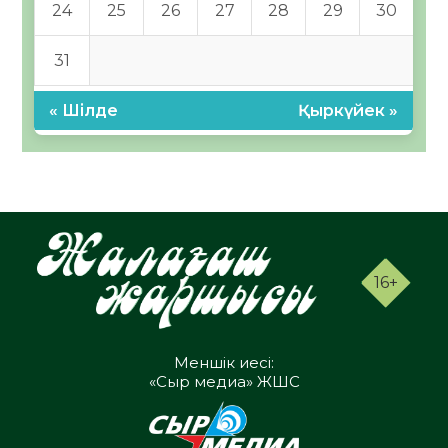
24
25
26
27
28
29
30
31
« Шілде
Қыркүйек »
16+
Меншік иесі:
«Сыр медиа» ЖШС