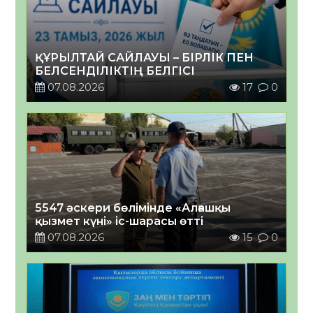
ҚҰРЫЛТАЙ САЙЛАУЫ – БІРЛІК ПЕН
БЕЛСЕНДІЛІКТІҢ БЕЛГІСІ
07.08.2026
17
0
5547 әскери бөлімінде «Алғашқы
қызмет күні» іс-шарасы өтті
07.08.2026
15
0