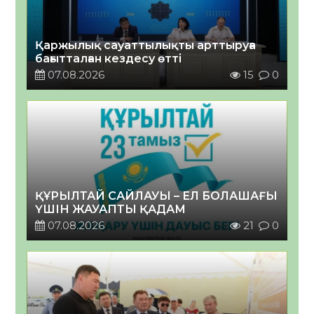
Қаржылық сауаттылықты арттыруға
бағытталған кездесу өтті
07.08.2026
15
0
ҚҰРЫЛТАЙ САЙЛАУЫ – ЕЛ БОЛАШАҒЫ
ҮШІН ЖАУАПТЫ ҚАДАМ
07.08.2026
21
0