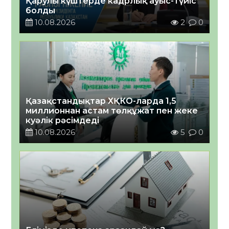
Қарулы күштерде кадрлық ауыс-түйіс
болды
10.08.2026
2
0
Қазақстандықтар ХҚКО-ларда 1,5
миллионнан астам төлқұжат пен жеке
куәлік рәсімдеді
10.08.2026
5
0