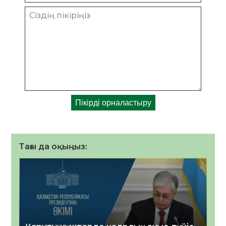
Тағы да оқыңыз: