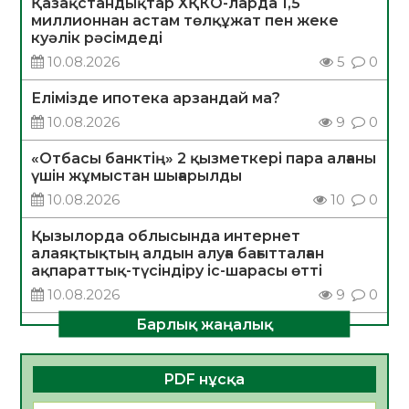
Қазақстандықтар ХҚКО-ларда 1,5
миллионнан астам төлқұжат пен жеке
куәлік рәсімдеді
10.08.2026
5
0
Елімізде ипотека арзандай ма?
10.08.2026
9
0
«Отбасы банктің» 2 қызметкері пара алғаны
үшін жұмыстан шығарылды
10.08.2026
10
0
Қызылорда облысында интернет
алаяқтықтың алдын алуға бағытталған
ақпараттық-түсіндіру іс-шарасы өтті
10.08.2026
9
0
Барлық жаңалық
САНАЛЫ ТАҢДАУ – ЖАРҚЫН БОЛАШАҚҚА
БАСТАР ЖОЛ
10.08.2026
18
0
PDF нұсқа
ҚҰРЫЛТАЙ САЙЛАУЫ – АЗАМАТТЫҚ