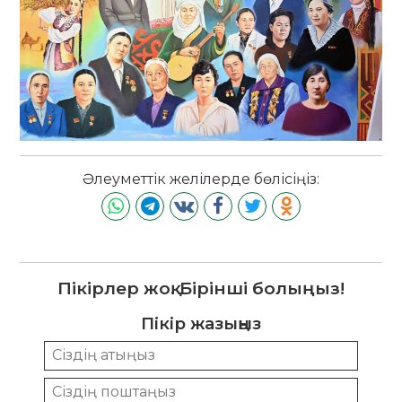
Әлеуметтік желілерде бөлісіңіз:
Пікірлер жоқ. Бірінші болыңыз!
Пікір жазыңыз