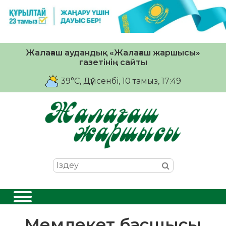
Жалағаш аудандық «Жалағаш жаршысы»
газетінің сайты
39°C
, Дүйсенбі, 10 тамыз, 17:49
Мемлекет басшысы