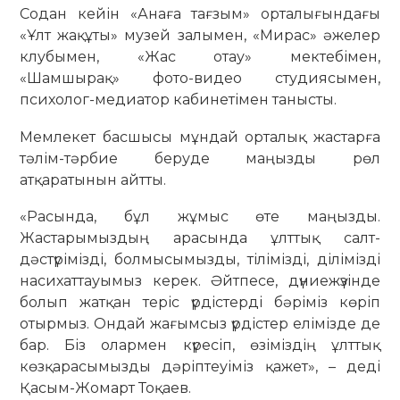
Содан кейін «Анаға тағзым» орталығындағы
«Ұлт жақұты» музей залымен, «Мирас» әжелер
клубымен, «Жас отау» мектебімен,
«Шамшырақ» фото-видео студиясымен,
психолог-медиатор кабинетімен танысты.
Мемлекет басшысы мұндай орталық жастарға
тәлім-тәрбие беруде маңызды рөл
атқаратынын айтты.
«Расында, бұл жұмыс өте маңызды.
Жастарымыздың арасында ұлттық салт-
дәстүрімізді, болмысымызды, тілімізді, ділімізді
насихаттауымыз керек. Әйтпесе, дүниежүзінде
болып жатқан теріс үрдістерді бәріміз көріп
отырмыз. Ондай жағымсыз үрдістер елімізде де
бар. Біз олармен күресіп, өзіміздің ұлттық
көзқарасымызды дәріптеуіміз қажет», – деді
Қасым-Жомарт Тоқаев.