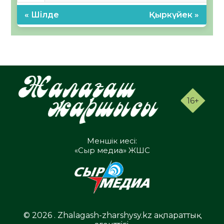
« Шілде
Қыркүйек »
16+
Меншік иесі:
«Сыр медиа» ЖШС
© 2026 . Zhalagash-zharshysy.kz ақпараттық