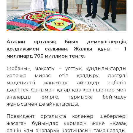
Аталған орталық биыл демеушілердің
қолдауымен салынған. Жалпы құны – 1
миллиард 700 миллион теңге.
Жобаның мақсаты – ұлттық құндылықтарды
ұрпаққа мирас етіп қалдыру, дәстүрлі
мәдениетті жаңғырту, әйелдер еңбегін
дәріптеу. Сонымен қатар қыз-келіншектер мен
аналарды өмірге, тұрмысқа бейімдеу
жұмысымен де айналысады.
Президент орталықта қолөнер шеберлері
жасаған бұйымдар көрмесін және «Қазақ
елінің ұлы аналары» картинасын тамашалады.