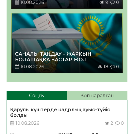
10.08.2026
9
0
САНАЛЫ ТАҢДАУ – ЖАРҚЫН
БОЛАШАҚҚА БАСТАР ЖОЛ
10.08.2026
18
0
Соңғы
Көп қаралған
Қарулы күштерде кадрлық ауыс-түйіс
болды
10.08.2026
2
0