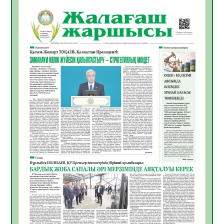
БЕЛСЕНДІЛІКТІҢ МАҢЫЗДЫ КӨРІНІСІ
10.08.2026
18
0
Мемлекет басшысы Қасым-Жомарт
Тоқаевтың Абай күнімен құттықтауы
10.08.2026
10
0
«Жастар және заң мен тәртіп» атты
облыстық жайдарман ойындары өтті
10.08.2026
9
0
Өңірде «Кең дала-2» бағдарламасы арқылы
80 шаруашылық қаржыландырылды
09.08.2026
23
0
Жер ресурстары тиімді игерілуде
09.08.2026
24
0
Ел игілігі үшін еңбек етіп жүрген
құрылысшыларға құрмет көрсетті