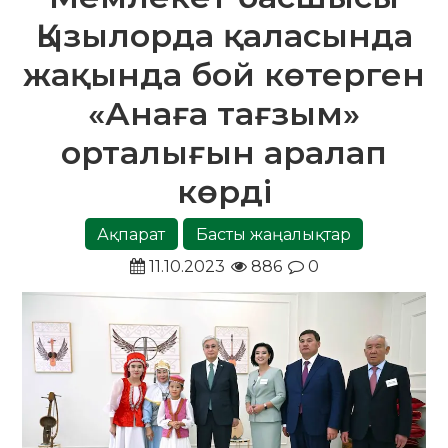
Қызылорда қаласында
жақында бой көтерген
«Анаға тағзым»
орталығын аралап
көрді
Ақпарат
Басты жаңалықтар
11.10.2023
886
0