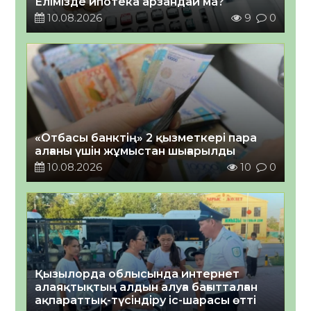
Елімізде ипотека арзандай ма?
10.08.2026
9
0
«Отбасы банктің» 2 қызметкері пара
алғаны үшін жұмыстан шығарылды
10.08.2026
10
0
Қызылорда облысында интернет
алаяқтықтың алдын алуға бағытталған
ақпараттық-түсіндіру іс-шарасы өтті