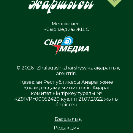
Меншік иесі:
«Сыр медиа» ЖШС
© 2026 . Zhalagash-zharshysy.kz ақпараттық
агенттігі.
Қазақстан Республикасы Ақпарат және
Қоғамдық даму министрлігі,Ақпарат
комитетінің тіркеу туралы №
KZ91VPY00052420 куәлігі 21.07.2022 жылы
берілген
Басшылық
Редакция