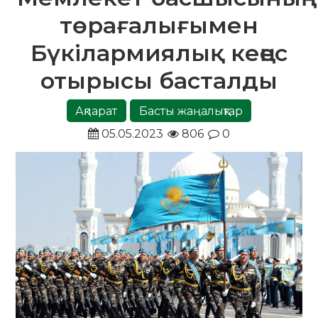
төрағалығымен
Бүкілармиялық кеңес
отырысы басталды
Ақпарат
Басты жаңалықтар
05.05.2023
806
0