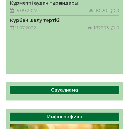
Құрметті аудан тұрғындары!
ӘРБІР ДАУЫС – ҚОҒАМ ДАМУЫНА
15.09.2022
180201
0
ҚОСЫЛҒАН ҮЛЕС
Құрбан шалу тәртібі
05.08.2026
34
0
11.07.2022
182203
0
Сауалнама
Инфографика