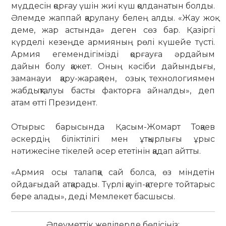
мүддесін қорғау үшін жиі күш қолданатын болды.
Әлемде жаппай қарулану белең алды. «Жау жоқ
деме, жар астында» деген сөз бар. Қазіргі
күрделі кезеңде армияның рөлі күшейе түсті.
Армия егемендігімізді қорғауға әрдайым
дайын болу қажет. Оның кәсіби дайындығы,
заманауи қару-жарақпен, озық технологиямен
жабдықталуы басты факторға айналды», деп
атам өтті Президент.
Отырыс барысында Қасым-Жомарт Тоқаев
әскердің біліктілігі мен ұтқырлығы ұрыс
нәтижесіне тікелей әсер ететінін қадап айтты.
«Армия осы талапқа сай болса, өз міндетін
ойдағыдай атқарады. Түрлі қауіп-қатерге тойтарыс
бере алады», деді Мемлекет басшысы.
Әлеуметтік желілерде бөлісіңіз: