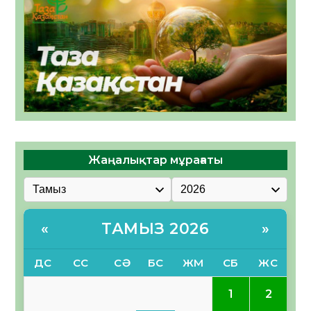
Жаңалықтар мұрағаты
ТАМЫЗ 2026
«
»
ДС
СС
СӘ
БС
ЖМ
СБ
ЖС
1
2