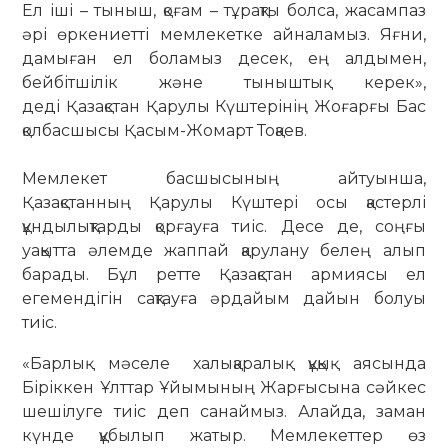
Ел іші – тыныш, қоғам – тұрақты болса, жасампаз
әрі өркениетті мемлекетке айналамыз. Яғни,
дамыған ел боламыз десек, ең алдымен,
бейбітшілік және тыныштық керек»,
деді Қазақстан Қарулы Күштерінің Жоғарғы Бас
қолбасшысы Қасым-Жомарт Тоқаев.
Мемлекет басшысының айтуынша,
Қазақстанның Қарулы Күштері осы қастерлі
құндылықтарды қорғауға тиіс. Десе де, соңғы
уақытта әлемде жаппай қарулану белең алып
барады. Бұл ретте Қазақстан армиясы ел
егемендігін сақтауға әрдайым дайын болуы
тиіс.
«Барлық мәселе халықаралық құқық аясында
Біріккен Ұлттар Ұйымының Жарғысына сәйкес
шешілуге тиіс деп санаймыз. Алайда, заман
күнде құбылып жатыр. Мемлекеттер өз