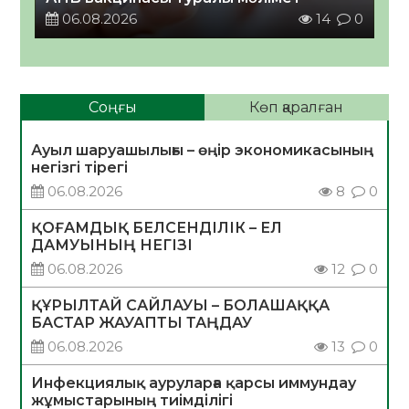
06.08.2026
14
0
Соңғы
Көп қаралған
Ауыл шаруашылығы – өңір экономикасының
негізгі тірегі
06.08.2026
8
0
ҚОҒАМДЫҚ БЕЛСЕНДІЛІК – ЕЛ
ДАМУЫНЫҢ НЕГІЗІ
06.08.2026
12
0
ҚҰРЫЛТАЙ САЙЛАУЫ – БОЛАШАҚҚА
БАСТАР ЖАУАПТЫ ТАҢДАУ
06.08.2026
13
0
Инфекциялық ауруларға қарсы иммундау
жұмыстарының тиімділігі