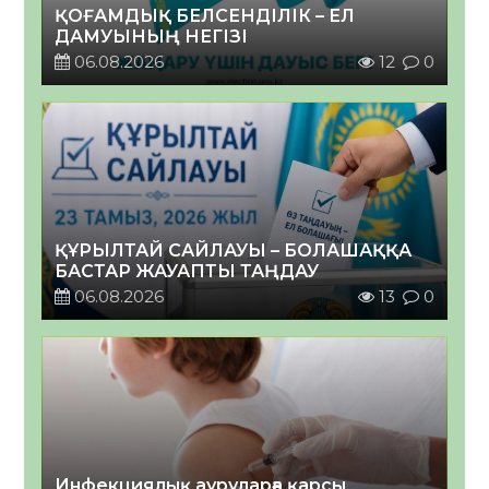
ҚОҒАМДЫҚ БЕЛСЕНДІЛІК – ЕЛ
ДАМУЫНЫҢ НЕГІЗІ
06.08.2026
12
0
ҚҰРЫЛТАЙ САЙЛАУЫ – БОЛАШАҚҚА
БАСТАР ЖАУАПТЫ ТАҢДАУ
06.08.2026
13
0
Инфекциялық ауруларға қарсы