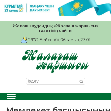
Жалағаш аудандық «Жалағаш жаршысы»
газетінің сайты
29°C
, Бейсенбі, 06 тамыз, 23:01
Мемлекет басшысының