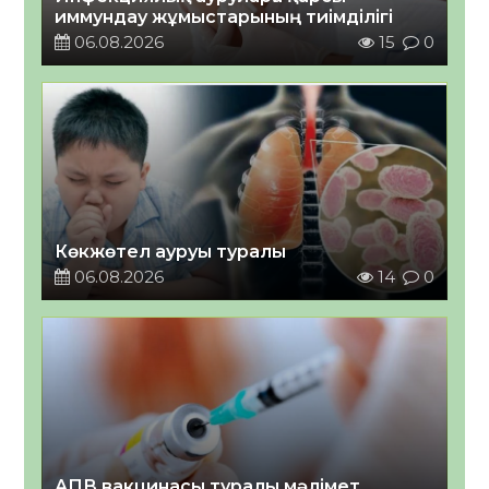
иммундау жұмыстарының тиімділігі
06.08.2026
15
0
Көкжөтел ауруы туралы
06.08.2026
14
0
АПВ вакцинасы туралы мәлімет