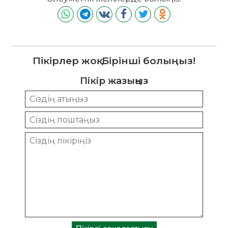
Пікірлер жоқ. Бірінші болыңыз!
Пікір жазыңыз