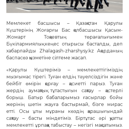
Мемлекет басшысы – Қазақстан Қарулы
Күштерінің Жоғарғы Бас қолбасшысы Қасым-
Жомарт Тоқаевтың төрағалығымен
Бүкілармиялық кеңес отырысы басталды, деп
хабарлайды Zhalagash-zharshysy.kz Ақорданың
баспасөз қызметіне сілтеме жасап.
«Қарулы Күштеріміз – мемлекеттігіміздің
мызғымас тірегі. Туған елдің тәуелсіздігін және
бейбіт өмірін қорғау – қасиетті парыз. Туған
жердің аумақтық тұтастығын сақтау – қастерлі
борыш. Батыр бабаларымыз ғасырлар бойы
жерінің шетін жауға бастырмай, бізге мирас
етті. Осы ұлы мұраны көздің қарашығындай
сақтау – басты міндетіміз. Біртұтас әрі қуатты
мемлекетті ұрпаққа табыстау – негізгі мақсатымыз.