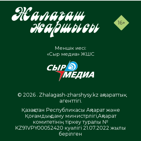
16+
Меншік иесі:
«Сыр медиа» ЖШС
© 2026 . Zhalagash-zharshysy.kz ақпараттық
агенттігі.
Қазақстан Республикасы Ақпарат және
Қоғамдық даму министрлігі,Ақпарат
комитетінің тіркеу туралы №
KZ91VPY00052420 куәлігі 21.07.2022 жылы
берілген