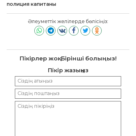
полиция капитаны
Әлеуметтік желілерде бөлісіңіз:
Пікірлер жоқ. Бірінші болыңыз!
Пікір жазыңыз