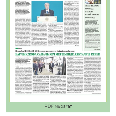
Көкжөтел ауруы туралы
06.08.2026
51
0
АПВ вакцинасы туралы мәлімет
06.08.2026
49
0
Open Air: Қызылорда облысы полиция
департаменті 20 мыңнан астам
көрерменнің қауіпсіздігін қамтамасыз етті
06.08.2026
62
0
ҚЫЗЫЛОРДАДА «САНАЛЫ ҰРПАҚ –
ЖАРҚЫН БОЛАШАҚ» АТТЫ КЕҢЕЙТІЛГЕН
МӘЖІЛІС ӨТТІ
05.08.2026
63
0
Қазақстан Орталық Азиядағы көшуге ең
қолайлы ел атанды
05.08.2026
64
0
PDF мұрағат
Өрт қауіпсіздігі талаптарын сақтау – әр