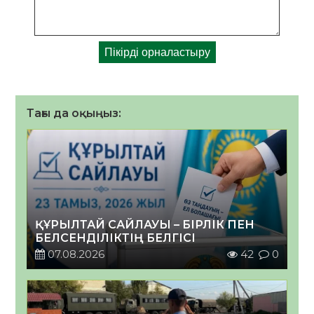
Тағы да оқыңыз:
ҚҰРЫЛТАЙ САЙЛАУЫ – БІРЛІК ПЕН
БЕЛСЕНДІЛІКТІҢ БЕЛГІСІ
07.08.2026
42
0