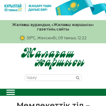
Жалағаш аудандық «Жалағаш жаршысы»
газетінің сайты
39°C
, Жексенбі, 09 тамыз, 12:22
Мемлекеттік тіл –