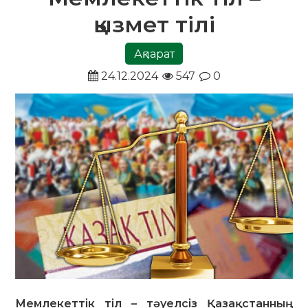
қызмет тілі
Ақпарат
24.12.2024
547
0
Мемлекеттік тіл – тәуелсіз Қазақстанның