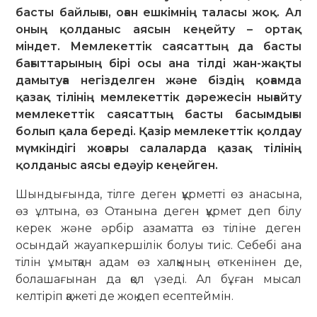
басты байлығы, оған ешкімнің таласы жоқ. Ал
оның қолданыс аясын кеңейту – ортақ
міндет. Мемлекеттік саясаттың да басты
бағыттарының бірі осы ана тілді жан-жақты
дамытуға негізделген және біздің қоғамда
қазақ тілінің мемлекеттік дәрежесін нығайту
мемлекеттік саясаттың басты басымдығы
болып қала береді. Қазір мемлекеттік қолдау
мүмкіндігі жоғары салаларда қазақ тілінің
қолданыс аясы едәуір кеңейген.
Шындығында, тілге деген құрметті өз анасына,
өз ұлтына, өз Отанына деген құрмет деп білу
керек және әрбір азаматта өз тіліне деген
осындай жауапкершілік болуы тиіс. Себебі ана
тілін ұмытқан адам өз халқының өткенінен де,
болашағынан да қол үзеді. Ал бұған мысал
келтіріп қажеті де жоқ деп есептеймін.