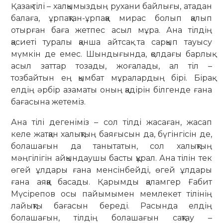
Қазақ тілі – халқымыздың рухани байлығы, атадан
балаға, ұрпақтан-ұрпаққа мирас болып қалып
отырған баға жетпес асыл мұра. Ана тілдің
қасиеті туралы қанша айтсақ та сарқып тауысу
мүмкін де емес. Шындығында, қолдағы барлық
асыл заттар тозады, жоғалады, ал тіл –
тозбайтын ең қымбат мұралардың бірі. Бірақ
елдің әрбір азаматы оның қадірін білгенде ғана
бағасына жетеміз.
Ана тілі дегеніміз – сол тілді жасаған, жасап
келе жатқан халықтың баяғысын да, бүгінгісін де,
болашағын да танытатын, сол халықтың
мәңгілігін айқындаушы басты құрал. Ана тілін тек
өгей ұлдары ғана менсінбейді, өгей ұлдары
ғана аяққа басады. Қарымды қаламгер Ғабит
Мүсірепов осы пайымымен мемлекет тілінің
лайықты бағасын береді. Расында елдің
болашағын, тілдің болашағын сақтау –