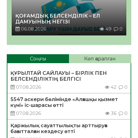
ҚОҒАМДЫҚ БЕЛСЕНДІЛІК – ЕЛ
ДАМУЫНЫҢ НЕГІЗІ
06.08.2026
49
0
Соңғы
Көп қаралған
ҚҰРЫЛТАЙ САЙЛАУЫ – БІРЛІК ПЕН
БЕЛСЕНДІЛІКТІҢ БЕЛГІСІ
07.08.2026
42
0
5547 әскери бөлімінде «Алғашқы қызмет
күні» іс-шарасы өтті
07.08.2026
36
0
Қаржылық сауаттылықты арттыруға
бағытталған кездесу өтті