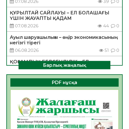
07.08.2026
39
0
ҚҰРЫЛТАЙ САЙЛАУЫ – ЕЛ БОЛАШАҒЫ
ҮШІН ЖАУАПТЫ ҚАДАМ
07.08.2026
44
0
Ауыл шаруашылығы – өңір экономикасының
негізгі тірегі
06.08.2026
51
0
ҚОҒАМДЫҚ БЕЛСЕНДІЛІК – ЕЛ
Барлық жаңалық
ДАМУЫНЫҢ НЕГІЗІ
06.08.2026
49
0
PDF нұсқа
ҚҰРЫЛТАЙ САЙЛАУЫ – БОЛАШАҚҚА
БАСТАР ЖАУАПТЫ ТАҢДАУ
06.08.2026
51
0
Инфекциялық ауруларға қарсы иммундау
жұмыстарының тиімділігі
06.08.2026
53
0