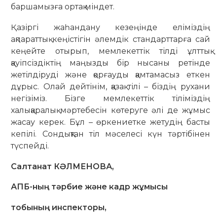
баршамызға ортақ міндет.
Қазіргі жаһандану кезеңінде еліміздің
ақпараттық кеңістігін әлемдік стандарттарға сай
кеңейте отырып, мемлекеттік тілді ұлттық
қауіпсіздіктің маңызды бір нысаны ретінде
жетілдіруді және қорғауды қамтамасыз еткен
дұрыс. Олай дейтінім, қазақ тілі – біздің рухани
негізіміз. Бізге мемлекеттік тіліміздің
халықаралық мәртебесін көтеруге әлі де жұмыс
жасау керек. Бұл – өркениетке жетудің басты
кепілі. Сондықтан тіл мәселесі күн тәртібінен
түспейді.
Салтанат
КӘЛМЕНОВА
,
АПБ-ның тәрбие және кадр
жұмысы
тобының
инспекторы
,