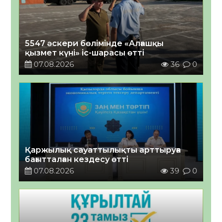
5547 әскери бөлімінде «Алғашқы
қызмет күні» іс-шарасы өтті
07.08.2026
36
0
Қаржылық сауаттылықты арттыруға
бағытталған кездесу өтті
07.08.2026
39
0