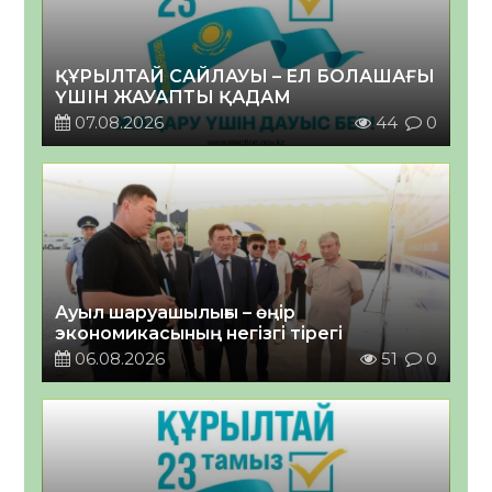
ҚҰРЫЛТАЙ САЙЛАУЫ – ЕЛ БОЛАШАҒЫ
ҮШІН ЖАУАПТЫ ҚАДАМ
07.08.2026
44
0
Ауыл шаруашылығы – өңір
экономикасының негізгі тірегі
06.08.2026
51
0