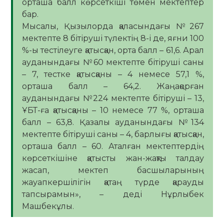
орташа балл көрсеткіші төмен мектептер
бар.
Мысалы, Қызылорда қаласындағы №267
мектепте 8 бітіруші түлектің 8-і де, яғни 100
%-ы тестілеуге қатысқан, орта балл – 61,6. Арал
ауданындағы №60 мектепте бітіруші саны
– 7, тестке қатысқаны – 4 немесе 57,1 %,
орташа балл – 64,2. Жаңақорған
ауданындағы №224 мектепте бітіруші – 13,
ҰБТ-ға қатысқаны – 10 немесе 77 %, орташа
балл – 63,8. Қазалы ауданындағы №134
мектепте бітіруші саны – 4, барлығы қатысқан,
орташа балл – 60. Аталған мектептердің
көрсеткішіне қатысты жан-жақты талдау
жасап, мектеп басшыларының
жауапкершілігін қатаң түрде қарауды
тапсырамын», – деді Нұрлыбек
Машбекұлы.