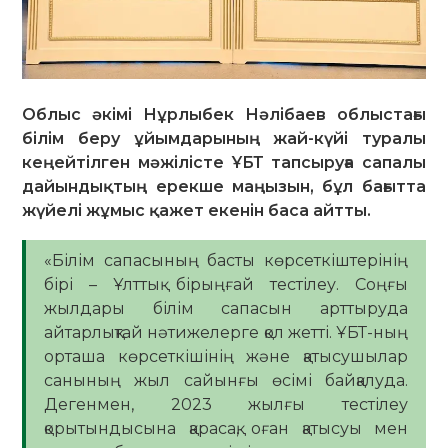
Облыс әкімі Нұрлыбек Нәлібаев облыстағы
білім беру ұйымдарының жай-күйі туралы
кеңейтілген мәжілісте ҰБТ тапсыруға сапалы
дайындықтың ерекше маңызын, бұл бағытта
жүйелі жұмыс қажет екенін баса айтты.
«Білім сапасының басты көрсеткіштерінің
бірі – Ұлттық бірыңғай тестілеу. Соңғы
жылдары білім сапасын арттыруда
айтарлықтай нәтижелерге қол жетті. ҰБТ-ның
орташа көрсеткішінің және қатысушылар
санының жыл сайынғы өсімі байқалуда.
Дегенмен, 2023 жылғы тестілеу
қорытындысына қарасақ, оған қатысуы мен