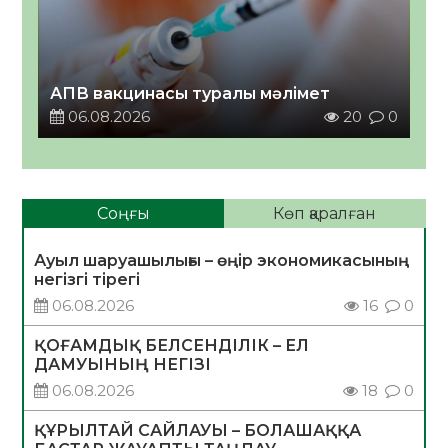
АПВ вакцинасы туралы мәлімет
06.08.2026
20
0
Соңғы
Көп қаралған
Ауыл шаруашылығы – өңір экономикасының
негізгі тірегі
06.08.2026
16
0
ҚОҒАМДЫҚ БЕЛСЕНДІЛІК – ЕЛ
ДАМУЫНЫҢ НЕГІЗІ
06.08.2026
18
0
ҚҰРЫЛТАЙ САЙЛАУЫ – БОЛАШАҚҚА