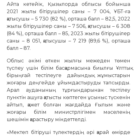
Айта кетейік, Қызылорда облысы бойынша
2021 жылы бітірушілер саны – 7 004, ҰБТ-ға
қатысушы – 5 730 (82 %), орташа балл – 82,5, 2022
жылы бітірушілер саны – 7 506, қатысушы – 6 308
(84 %), орташа балл – 85, 2023 жылы бітірушілер
саны – 8 051, қатысушы – 7 219 (89,6 %), орташа
балл – 87.
Облыс әкімі өткен жылғы межеден төмен
түспеу үшін білім басқармасына биылғы Ұлттық
бірыңғай тестілеуге дайындық жұмыстарын
жоғары деңгейде ұйымдастыруды тапсырды.
Арал ауданының тұрғындарынан тестілеу
пунктін ашуға қатысты көптеген ұсыныс түскенін
айтып, қажет болған жағдайда Ғылым және
жоғары білім министрлігімен мәселенің
шешімін қарастыру міндеттелді.
«Мектеп бітіруші түлектердің әрі қарай өмірде