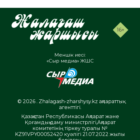
16+
Меншік иесі:
«Сыр медиа» ЖШС
© 2026 . Zhalagash-zharshysy.kz ақпараттық
агенттігі.
Қазақстан Республикасы Ақпарат және
Қоғамдық даму министрлігі,Ақпарат
комитетінің тіркеу туралы №
KZ91VPY00052420 куәлігі 21.07.2022 жылы