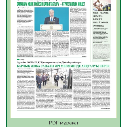
05.08.2026
32
0
Қазақстан Орталық Азиядағы көшуге ең
қолайлы ел атанды
05.08.2026
33
0
Өрт қауіпсіздігі талаптарын сақтау – әр
азаматтың міндеті
05.08.2026
33
0
Руслан Рүстемұлы облыс әкімінің
кеңесшісі болып тағайындалды
05.08.2026
30
0
Цифрландыру саласын дамыту аясында
салынатын жаңа орталықтың жобасы
талқыланды
05.08.2026
30
0
Алғашқы цифрлық жасанды интеллект
құралдарының таныстырылымы өтті
PDF мұрағат