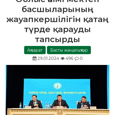
басшыларының
жауапкершілігін қатаң
түрде қарауды
тапсырды
Ақпарат
Басты жаңалықтар
29.01.2024
496
0