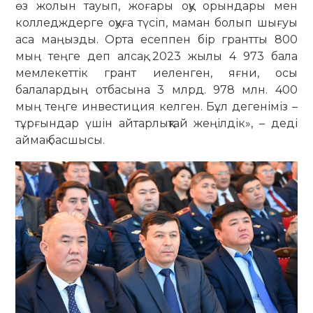
өз жолын тауып, жоғары оқу орындары мен
колледждерге оқуға түсіп, маман болып шығуы
аса маңызды. Орта есеппен бір грантты 800
мың теңге деп алсақ, 2023 жылы 4 973 бала
мемлекеттік грант иеленген, яғни, осы
балалардың отбасына 3 млрд. 978 млн. 400
мың теңге инвестиция келген. Бұл дегеніміз –
тұрғындар үшін айтарлықтай жеңілдік», – деді
аймақ басшысы.