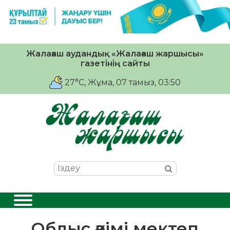
Жалағаш аудандық «Жалағаш жаршысы»
газетінің сайты
27°C
, Жұма, 07 тамыз, 03:50
Облыс әкімі мектеп