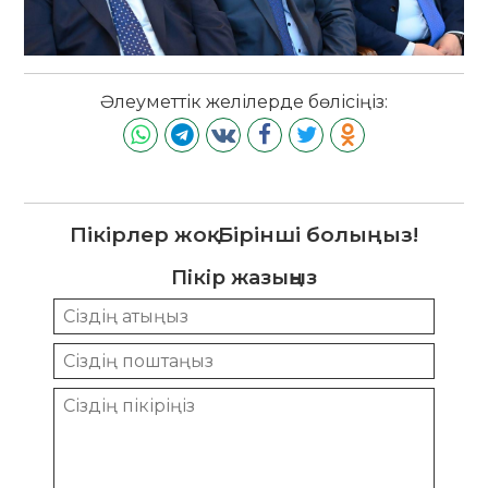
Әлеуметтік желілерде бөлісіңіз:
Пікірлер жоқ. Бірінші болыңыз!
Пікір жазыңыз