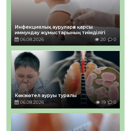
Инфекциялық ауруларға қарсы
иммундау жұмыстарының тиімділігі
06.08.2026
20
0
Көкжөтел ауруы туралы
06.08.2026
19
0