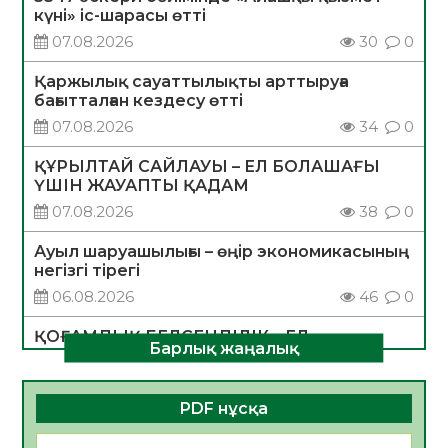
күні» іс-шарасы өтті
07.08.2026
30
0
Қаржылық сауаттылықты арттыруға
бағытталған кездесу өтті
07.08.2026
34
0
ҚҰРЫЛТАЙ САЙЛАУЫ – ЕЛ БОЛАШАҒЫ
ҮШІН ЖАУАПТЫ ҚАДАМ
07.08.2026
38
0
Ауыл шаруашылығы – өңір экономикасының
негізгі тірегі
06.08.2026
46
0
ҚОҒАМДЫҚ БЕЛСЕНДІЛІК – ЕЛ
Барлық жаңалық
ДАМУЫНЫҢ НЕГІЗІ
06.08.2026
44
0
PDF нұсқа
ҚҰРЫЛТАЙ САЙЛАУЫ – БОЛАШАҚҚА
БАСТАР ЖАУАПТЫ ТАҢДАУ