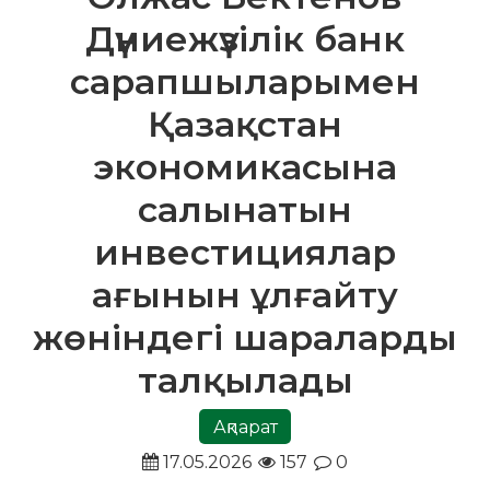
Дүниежүзілік банк
сарапшыларымен
Қазақстан
экономикасына
салынатын
инвестициялар
ағынын ұлғайту
жөніндегі шараларды
талқылады
Ақпарат
17.05.2026
157
0