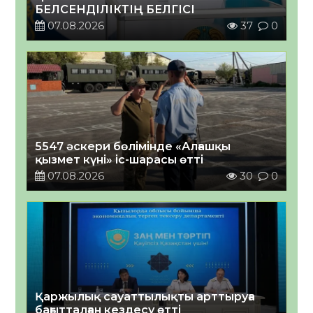
БЕЛСЕНДІЛІКТІҢ БЕЛГІСІ
07.08.2026
37
0
5547 әскери бөлімінде «Алғашқы
қызмет күні» іс-шарасы өтті
07.08.2026
30
0
Қаржылық сауаттылықты арттыруға
бағытталған кездесу өтті