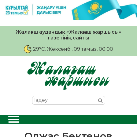
Жалағаш аудандық «Жалағаш жаршысы»
газетінің сайты
29°C
, Жексенбі, 09 тамыз, 00:00
Олжас Бектенов