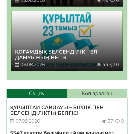
06.08.2026
46
0
ҚОҒАМДЫҚ БЕЛСЕНДІЛІК – ЕЛ
ДАМУЫНЫҢ НЕГІЗІ
06.08.2026
44
0
Соңғы
Көп қаралған
ҚҰРЫЛТАЙ САЙЛАУЫ – БІРЛІК ПЕН
БЕЛСЕНДІЛІКТІҢ БЕЛГІСІ
07.08.2026
37
0
5547 әскери бөлімінде «Алғашқы қызмет