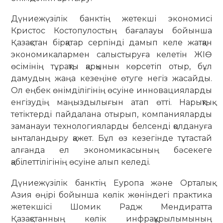
Дүниежүзілік банктің жетекші экономисі
Кристос Костопулостың бағалауы бойынша
Қазақстан бірқатар серпінді дамып келе жатқан
экономикалармен салыстыруға келетін ЖІӨ
өсімінің тұрақты қарқынын көрсетіп отыр, бұл
дамудың жаңа кезеңіне өтуге негіз жасайды.
Ол еңбек өнімділігінің өсуіне инновацияларды
енгізудің маңыздылығын атап өтті. Нарықтық
тетіктерді пайдалана отырып, компанияларды
заманауи технологияларды белсенді қолдануға
ынталандыру қажет. Бұл өз кезегінде тұтастай
алғанда ел экономикасының бәсекеге
қабілеттілігінің өсуіне алып келеді.
Дүниежүзілік банктің Еуропа және Орталық
Азия өңірі бойынша көлік жөніндегі практика
жетекшісі Шомик Радж Мендиратта
Қазақстанның көлік инфрақұрылымының