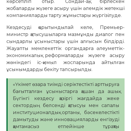
көрсетіліп отыр. Сондай-ақ, бірлескен
жобаларды жүзеге асыру үшін әлемдік жетекші
компанияларды тарту жұмыстары жүргізілуде.
Кездесуді қорытындылай келе, Премьер-
министр қатысушыларға мазмұнды диалог пен
сындарлы ұсыныстары үшін алғысын білдірді.
Жауапты мемлекеттік органдарға әлеуметтік-
экономикалық реформаларды жүзеге асыру
жөніндегі іс-қимыл жоспарында айтылған
ұсынымдарды бекіту тапсырылды.
«Үкімет өзара тиімді серіктестікті арттыруға
бағытталған ұсыныстарға қашан да ашық.
Бүгінгі кездесу қазіргі жағдайда жеке
сектордың белсенді қатысуы мен сапалы
институционалдық ортаны, бәсекелестікті
дамытуды және инновацияларды енгізуді
қамтамасыз етпейінше тұрақты