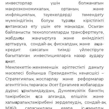
инвесторлар үшін болжанатын
макроэкономикалық ортаның және
инфляциялық тәуекелдерді төмендету
мүмкіндігінің болуы тұрақты кірістілікті
қамтамасыз ету үшін өте маңызды. Осыған
байланысты технологияларды трансферттеуге,
жабдықты жаңғыртуға және өнімділікті
арттыруға, сондай-ақ фискалдық және ақша-
кредит саясатын тиімді үйлестіруге
бағытталған инвестицияларға назар аудару
қажет.
Мемлекеттік-жекеменшік әріптестікті дамыту
мәселесі бойынша Президенттің кеңесшісі –
Стратегиялық жоспарлау және реформалар
агенттігінің төрағасы Әсет Ерғалиев жобаларды
дұрыс құрылымдаудың, Дүниежүзілік банктің
тәжірибесін қоса алғанда, елішілік және
халықаралық тәжірибені зерделеудің, сондай-ақ
МЖӘ саласындағы өзара іс-қимылды