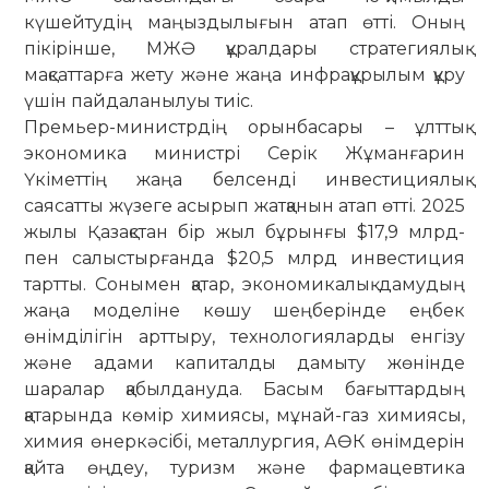
күшейтудің маңыздылығын атап өтті. Оның
пікірінше, МЖӘ құралдары стратегиялық
мақсаттарға жету және жаңа инфрақұрылым құру
үшін пайдаланылуы тиіс.
Премьер-министрдің орынбасары – ұлттық
экономика министрі Серік Жұманғарин
Үкіметтің жаңа белсенді инвестициялық
саясатты жүзеге асырып жатқанын атап өтті. 2025
жылы Қазақстан бір жыл бұрынғы $17,9 млрд-
пен салыстырғанда $20,5 млрд инвестиция
тартты. Сонымен қатар, экономикалық дамудың
жаңа моделіне көшу шеңберінде еңбек
өнімділігін арттыру, технологияларды енгізу
және адами капиталды дамыту жөнінде
шаралар қабылдануда. Басым бағыттардың
қатарында көмір химиясы, мұнай-газ химиясы,
химия өнеркәсібі, металлургия, АӨК өнімдерін
қайта өңдеу, туризм және фармацевтика