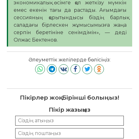
экономикалық өсімге қол жеткізу мүмкін
емес екенін тағы да растады. Ағымдағы
сессияның қорытындысы біздің барлық
саладағы бірлескен жұмысымызға жаңа
серпін беретініне сенімдімін», — деді
Олжас Бектенов.
Әлеуметтік желілерде бөлісіңіз:
Пікірлер жоқ. Бірінші болыңыз!
Пікір жазыңыз