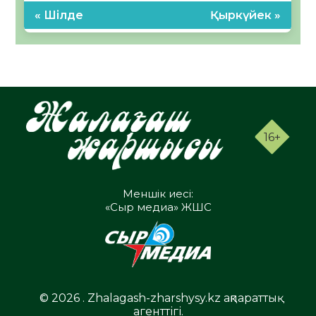
« Шілде
Қыркүйек »
16+
Меншік иесі:
«Сыр медиа» ЖШС
© 2026 . Zhalagash-zharshysy.kz ақпараттық
агенттігі.