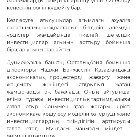
бастамаларды тиімді ілгерілету үшін Үйлестіру
кеңесінің рөлін күшейту бар.
Кездесуге қатысушылар ағымдағы ахуалға
сарапшылық көзқарастарын білдіріп, әлемдік
үрдістер жағдайында тікелей шетелдік
инвестициялар ағынын арттыру бойынша
бірқатар ұсыныстар айтты.
Дүниежүзілік банктің Орталық Азия бойынша
директоры Наджи Бенхассин Қазақстандағы
экономикалық процестерді жақсарту және
жаңғырту жөніндегі атқарылып жатқан
жұмыстарды оң бағалады. Оның айтуынша,
еліміз тұрақты инвестициялық тартымдылықты
сақтап отыр. Сонымен қатар, жоғары кірісті
экономикаға көшу өсу моделін өзгертуді және
инвестициялардың тиімділігін арттыруды
талап етеді. Мұндағы маңызды міндет –
өнімділікті арттыру.