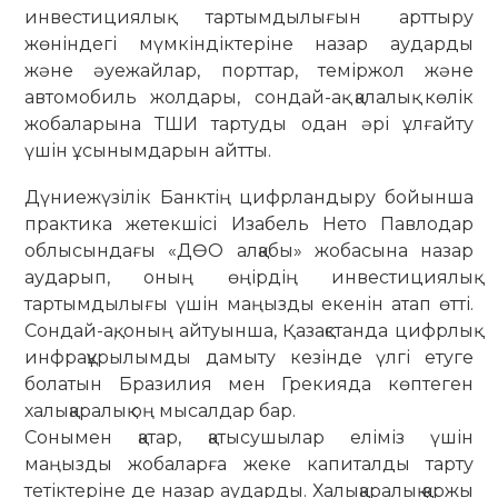
инвестициялық тартымдылығын арттыру
жөніндегі мүмкіндіктеріне назар аударды
және әуежайлар, порттар, теміржол және
автомобиль жолдары, сондай-ақ қалалық көлік
жобаларына ТШИ тартуды одан әрі ұлғайту
үшін ұсынымдарын айтты.
Дүниежүзілік Банктің цифрландыру бойынша
практика жетекшісі Изабель Нето Павлодар
облысындағы «ДӨО алқабы» жобасына назар
аударып, оның өңірдің инвестициялық
тартымдылығы үшін маңызды екенін атап өтті.
Сондай-ақ, оның айтуынша, Қазақстанда цифрлық
инфрақұрылымды дамыту кезінде үлгі етуге
болатын Бразилия мен Грекияда көптеген
халықаралық оң мысалдар бар.
Сонымен қатар, қатысушылар еліміз үшін
маңызды жобаларға жеке капиталды тарту
тетіктеріне де назар аударды. Халықаралық қаржы