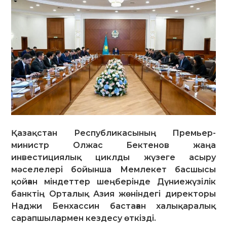
Қазақстан Республикасының Премьер-
министр Олжас Бектенов жаңа
инвестициялық циклды жүзеге асыру
мәселелері бойынша Мемлекет басшысы
қойған міндеттер шеңберінде Дүниежүзілік
банктің Орталық Азия жөніндегі директоры
Наджи Бенхассин бастаған халықаралық
сарапшылармен кездесу өткізді.