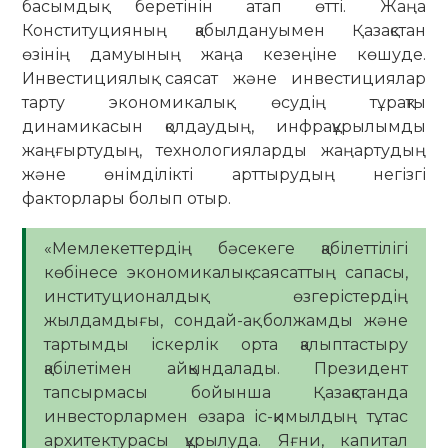
басымдық беретінін атап өтті. Жаңа
Конституцияның қабылдануымен Қазақстан
өзінің дамуының жаңа кезеңіне көшуде.
Инвестициялық саясат және инвестициялар
тарту экономикалық өсудің тұрақты
динамикасын қолдаудың, инфрақұрылымды
жаңғыртудың, технологияларды жаңартудың
және өнімділікті арттырудың негізгі
факторлары болып отыр.
«Мемлекеттердің бәсекеге қабілеттілігі
көбінесе экономикалық саясаттың сапасы,
институционалдық өзгерістердің
жылдамдығы, сондай-ақ болжамды және
тартымды іскерлік орта қалыптастыру
қабілетімен айқындалады. Президент
тапсырмасы бойынша Қазақстанда
инвесторлармен өзара іс-қимылдың тұтас
архитектурасы құрылуда. Яғни, капитал