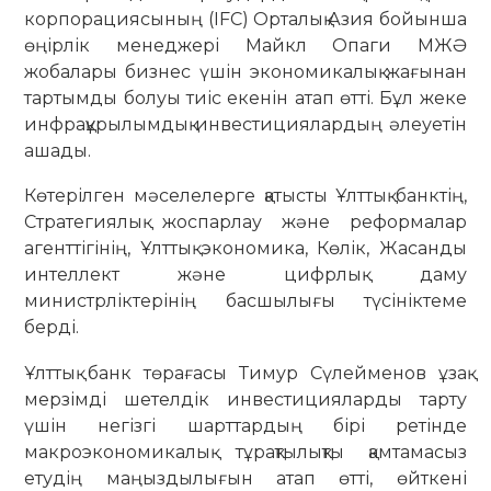
корпорациясының (IFC) Орталық Азия бойынша
өңірлік менеджері Майкл Опаги МЖӘ
жобалары бизнес үшін экономикалық жағынан
тартымды болуы тиіс екенін атап өтті. Бұл жеке
инфрақұрылымдық инвестициялардың әлеуетін
ашады.
Көтерілген мәселелерге қатысты Ұлттық банктің,
Стратегиялық жоспарлау және реформалар
агенттігінің, Ұлттық экономика, Көлік, Жасанды
интеллект және цифрлық даму
министрліктерінің басшылығы түсініктеме
берді.
Ұлттық банк төрағасы Тимур Сүлейменов ұзақ
мерзімді шетелдік инвестицияларды тарту
үшін негізгі шарттардың бірі ретінде
макроэкономикалық тұрақтылықты қамтамасыз
етудің маңыздылығын атап өтті, өйткені