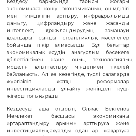
Кездесу барысында табысы жоғары
экономикаға көшу, экономиканың өнімділігі
мен тиімділігін арттыру, инфрақұрылымды
дамыту, цифрландыру және жасанды
интеллект, қаржыландырудың заманауи
құралдары сынды стратегиялық мәселелер
бойынша пікір алмасылды. Бұл бағыттар
экономикалық өсудің анағұрлым бәсекеге
қабілеттілігімен және оның технологиялық
моделін қалыптастыру міндетімен тікелей
байланысты. Ал өз кезегінде, түрлі салаларда
жүргізіліп жатқан реформалар
инвестицияларды ұлғайту жөніндегі күш-
жігерді толықтырады.
Кездесуді аша отырып, Олжас Бектенов
Мемлекет басшысы экономиканы
әртараптандыру қарқынын арттыруға және
инвестициялық ахуалды одан әрі жақсартуға