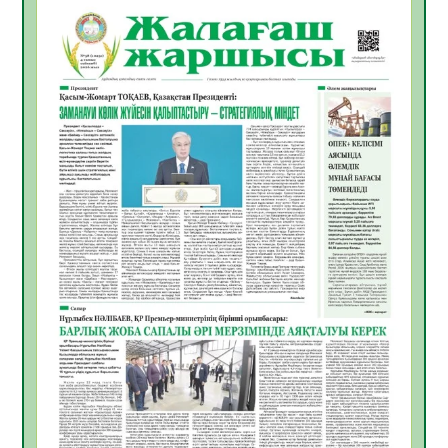
06.08.2026
45
0
Инфекциялық ауруларға қарсы иммундау
жұмыстарының тиімділігі
06.08.2026
48
0
Көкжөтел ауруы туралы
06.08.2026
44
0
АПВ вакцинасы туралы мәлімет
06.08.2026
43
0
Open Air: Қызылорда облысы полиция
департаменті 20 мыңнан астам
көрерменнің қауіпсіздігін қамтамасыз етті
06.08.2026
57
0
ҚЫЗЫЛОРДАДА «САНАЛЫ ҰРПАҚ –
ЖАРҚЫН БОЛАШАҚ» АТТЫ КЕҢЕЙТІЛГЕН
МӘЖІЛІС ӨТТІ
05.08.2026
57
0