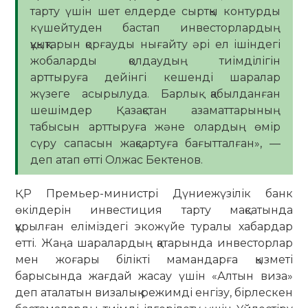
тарту үшін шет елдерде сыртқы контурды
күшейтуден бастап инвесторлардың
құқықтарын қорғауды нығайту әрі ел ішіндегі
жобаларды қолдаудың тиімділігін
арттыруға дейінгі кешенді шаралар
жүзеге асырылуда. Барлық қабылданған
шешімдер Қазақстан азаматтарының
табысын арттыруға және олардың өмір
сүру сапасын жақсартуға бағытталған», —
деп атап өтті Олжас Бектенов.
ҚР Премьер-министрі Дүниежүзілік банк
өкілдерін инвестиция тарту мақсатында
құрылған еліміздегі экожүйе туралы хабардар
етті. Жаңа шаралардың қатарында инвесторлар
мен жоғары білікті мамандарға қызметі
барысында жағдай жасау үшін «Алтын виза»
деп аталатын визалық режимді енгізу, бірлескен