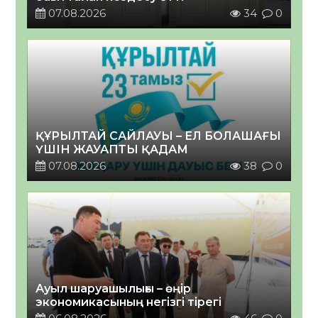
07.08.2026
34
0
ҚҰРЫЛТАЙ САЙЛАУЫ – ЕЛ БОЛАШАҒЫ
ҮШІН ЖАУАПТЫ ҚАДАМ
07.08.2026
38
0
Ауыл шаруашылығы – өңір
экономикасының негізгі тірегі