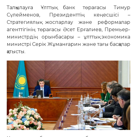
Талқылауға Ұлттық банк төрағасы Тимур
Сүлейменов, Президенттің кеңесшісі –
Стратегиялық жоспарлау және реформалар
агенттігінің төрағасы Әсет Ерғалиев, Премьер-
министрдің орынбасары – ұлттық экономика
министрі Серік Жұманғарин және тағы басқалар
қатысты.