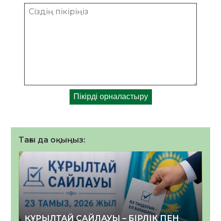
Тағы да оқыңыз:
ҚҰРЫЛТАЙ САЙЛАУЫ – БІРЛІК ПЕН