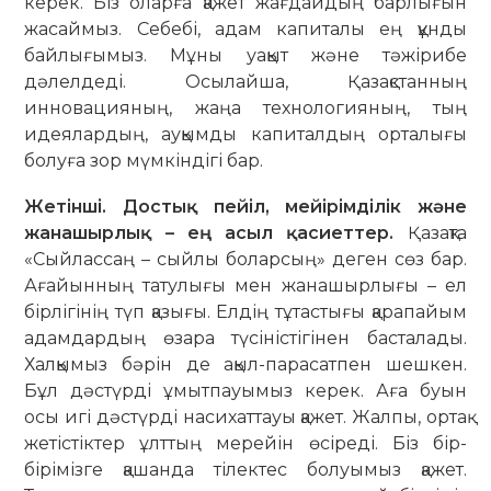
керек. Біз оларға қажет жағдайдың барлығын
жасаймыз. Себебі, адам капиталы ең құнды
байлығымыз. Мұны уақыт және тәжірибе
дәлелдеді. Осылайша, Қазақстанның
инновацияның, жаңа технологияның, тың
идеялардың, ауқымды капиталдың орталығы
болуға зор мүмкіндігі бар.
Жетінші. Достық пейіл, мейірімділік және
жанашырлық – ең асыл қасиеттер.
Қазақта
«Сыйлассаң – сыйлы боларсың» деген сөз бар.
Ағайынның татулығы мен жанашырлығы – ел
бірлігінің түп қазығы. Елдің тұтастығы қарапайым
адамдардың өзара түсіністігінен басталады.
Халқымыз бәрін де ақыл-парасатпен шешкен.
Бұл дәстүрді ұмытпауымыз керек. Аға буын
осы игі дәстүрді насихаттауы қажет. Жалпы, ортақ
жетістіктер ұлттың мерейін өсіреді. Біз бір-
бірімізге қашанда тілектес болуымыз қажет.