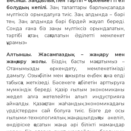
Бесінші. Заңдылық пен тәртіп – өркениетті ел
болудың кепілі.
Заң талаптары барлық салада
мүлтіксіз орындалуға тиіс. Заң алдында – бәрі
тең. Заң алдында бәрі бірдей жауап береді.
Сонда ғана біз заңы мүлтіксіз орындалатын,
тәртібі қатаң сақталатын Әділетті мемлекет
құрамыз»
Алтыншы. Жасампаздық – жаңару мен
жаңғыру жолы.
Біздің басты мақсатымыз –
Отанымызды өркендету, мемлекетімізді
дамыту. Озық білім мен қажырлы еңбек қана елді
табысқа жеткізеді. Бәсекеге қабілетін арттыруға
мүмкіндік береді. Қазір ғылым экономиканы
жедел алға жетелейтін алып индустрияға
айналды. Қазақстан жаһандық экономикадағы
үрдістерден сай болуға тиіс. Бізге де осы
ғылыми-технологиялық жаңашылдықты әкеліп,
өндіріске қосатын жаңа әрі білікті мамандар