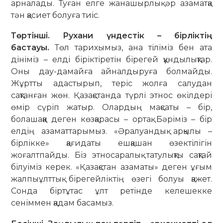
арналады. Туған елге жанашырлық әр азаматқа
тән қасиет болуға тиіс.
Төртінші. Рухани үндестік – бірліктің
бастауы.
Төл тарихымыз, ана тіліміз бен ата
дініміз – елді біріктіретін бірегей құндылықтар.
Оны дау-дамайға айналдыруға болмайды.
Жұртты адастырып, теріс жолға салудан
сақтанған жөн. Қазақстанда түрлі этнос өкілдері
өмір сүріп жатыр. Олардың мақсаты – бір,
болашаққа деген көзқарасы – ортақ. Бәріміз – бір
елдің азаматтарымыз. «Әралуандық арқылы –
бірлікке» қағидаты ешқашан өзектілігін
жоғалтпайды. Біз этносаралық татулықты сақтай
білуіміз керек. «Қазақстан азаматы» деген ұғым
жалпыұлттық бірегейліктің өзегі болуы қажет.
Сонда біртұтас ұлт ретінде келешекке
сеніммен қадам басамыз.