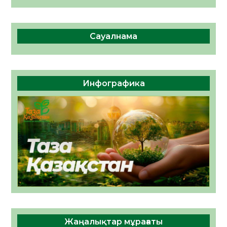
Сауалнама
Инфографика
Жаңалықтар мұрағаты