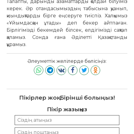
Талапты, дарынды азаматтарды қолдай білуіміз
керек. Әр отандасымыздың табысына қуанып,
қиындықтарды бірге еңсеруге тиіспіз. Халқымыз
«Ұйымдасқан ұтады» деп бекер айтпаған.
Бірлігімізді бекемдей білсек, елдігімізді сақтап
қаламыз. Сонда ғана Әділетті Қазақстанды
құрамыз.
Әлеуметтік желілерде бөлісіңіз:
Пікірлер жоқ. Бірінші болыңыз!
Пікір жазыңыз