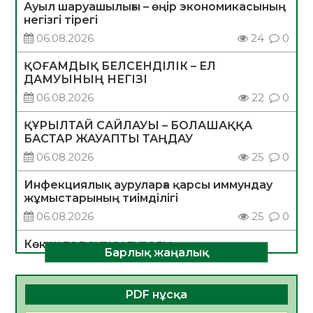
Ауыл шаруашылығы – өңір экономикасының
негізгі тірегі
06.08.2026
24
0
ҚОҒАМДЫҚ БЕЛСЕНДІЛІК – ЕЛ
ДАМУЫНЫҢ НЕГІЗІ
06.08.2026
22
0
ҚҰРЫЛТАЙ САЙЛАУЫ – БОЛАШАҚҚА
БАСТАР ЖАУАПТЫ ТАҢДАУ
06.08.2026
25
0
Инфекциялық ауруларға қарсы иммундау
жұмыстарының тиімділігі
06.08.2026
25
0
Көкжөтел ауруы туралы
Барлық жаңалық
06.08.2026
23
0
АПВ вакцинасы туралы мәлімет
PDF нұсқа
06.08.2026
24
0