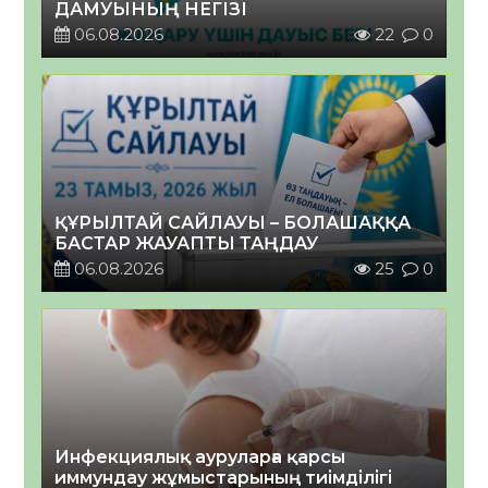
ДАМУЫНЫҢ НЕГІЗІ
06.08.2026
22
0
ҚҰРЫЛТАЙ САЙЛАУЫ – БОЛАШАҚҚА
БАСТАР ЖАУАПТЫ ТАҢДАУ
06.08.2026
25
0
Инфекциялық ауруларға қарсы
иммундау жұмыстарының тиімділігі