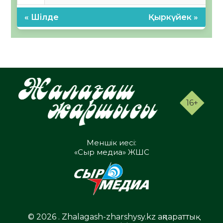
« Шілде
Қыркүйек »
16+
Меншік иесі:
«Сыр медиа» ЖШС
© 2026 . Zhalagash-zharshysy.kz ақпараттық