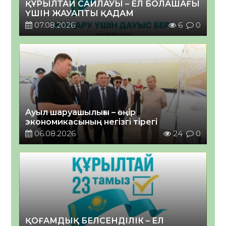
ҚҰРЫЛТАЙ САЙЛАУЫ – ЕЛ БОЛАШАҒЫ
ҮШІН ЖАУАПТЫ ҚАДАМ
07.08.2026
6
0
Ауыл шаруашылығы – өңір
экономикасының негізгі тірегі
06.08.2026
24
0
ҚОҒАМДЫҚ БЕЛСЕНДІЛІК – ЕЛ