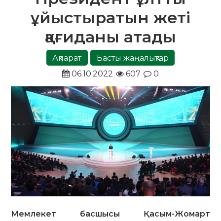
ұйыстыратын жеті
қағиданы атады
Ақпарат
Басты жаңалықтар
06.10.2022
607
0
Мемлекет басшысы Қасым-Жомарт