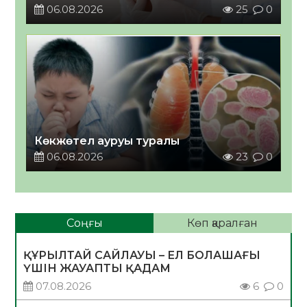
06.08.2026
25
0
Көкжөтел ауруы туралы
06.08.2026
23
0
Соңғы
Көп қаралған
ҚҰРЫЛТАЙ САЙЛАУЫ – ЕЛ БОЛАШАҒЫ
ҮШІН ЖАУАПТЫ ҚАДАМ
07.08.2026
6
0