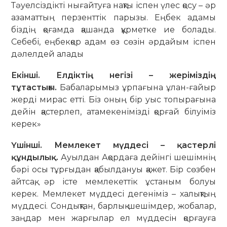
Тәуелсіздікті нығайтуға нақты іспен үлес қосу – әр
азаматтың перзенттік парызы. Еңбек адамы
біздің қоғамда қашанда құрметке ие болады.
Себебі, еңбекқор адам өз сөзін әрдайым іспен
дәлелдей алады
Екінші. Елдіктің негізі – жеріміздің
тұтастығы.
Бабаларымыз ұрпағына ұлан-ғайыр
жерді мирас етті. Біз оның бір уыс топырағына
дейін қастерлеп, атамекенімізді қорғай білуіміз
керек»
Үшінші. Мемлекет мүддесі – қастерлі
құндылық.
Ауылдан Ақордаға дейінгі шешімнің
бәрі осы тұрғыдан қабылдануы қажет. Бір сөзбен
айтсақ, әр істе мемлекеттік ұстаным болуы
керек. Мемлекет мүддесі дегеніміз – халықтың
мүддесі. Сондықтан, барлық шешімдер, жобалар,
заңдар мен жарғылар ел мүддесін қорғауға