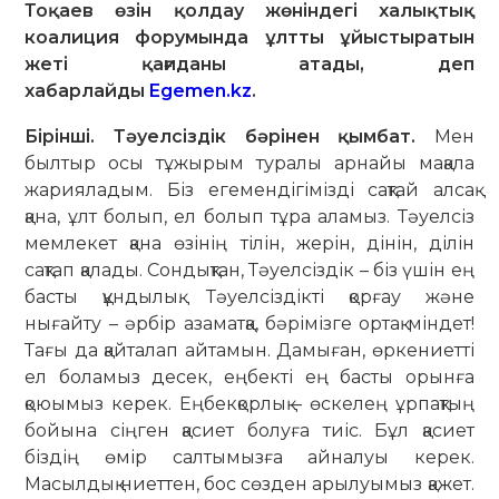
Тоқаев өзін қолдау жөніндегі халықтық
коалиция форумында ұлтты ұйыстыратын
жеті қағиданы атады, деп
хабарлайды
Egemen.kz
.
Бірінші. Тәуелсіздік бәрінен қымбат.
Мен
былтыр осы тұжырым туралы арнайы мақала
жарияладым. Біз егемендігімізді сақтай алсақ
қана, ұлт болып, ел болып тұра аламыз. Тәуелсіз
мемлекет қана өзінің тілін, жерін, дінін, ділін
сақтап қалады. Сондықтан, Тәуелсіздік – біз үшін ең
басты құндылық. Тәуелсіздікті қорғау және
нығайту – әрбір азаматқа, бәрімізге ортақ міндет!
Тағы да қайталап айтамын. Дамыған, өркениетті
ел боламыз десек, еңбекті ең басты орынға
қоюымыз керек. Еңбекқорлық – өскелең ұрпақтың
бойына сіңген қасиет болуға тиіс. Бұл қасиет
біздің өмір салтымызға айналуы керек.
Масылдық ниеттен, бос сөзден арылуымыз қажет.