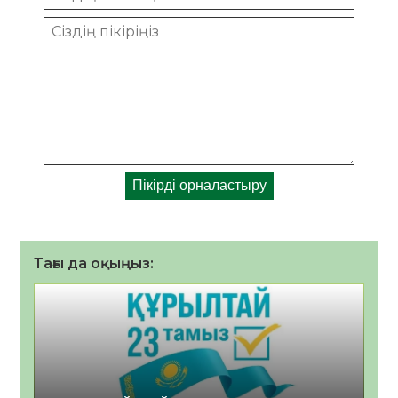
Тағы да оқыңыз: