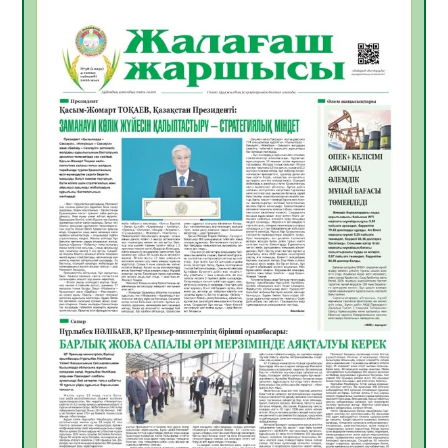
Open Air: Қызылорда облысы полиция
департаменті 20 мыңнан астам
көрерменнің қауіпсіздігін қамтамасыз етті
06.08.2026
36
0
ҚЫЗЫЛОРДАДА «САНАЛЫ ҰРПАҚ –
ЖАРҚЫН БОЛАШАҚ» АТТЫ КЕҢЕЙТІЛГЕН
МӘЖІЛІС ӨТТІ
05.08.2026
36
0
Қазақстан Орталық Азиядағы көшуге ең
қолайлы ел атанды
05.08.2026
37
0
Өрт қауіпсіздігі талаптарын сақтау – әр
азаматтың міндеті
05.08.2026
37
0
Руслан Рүстемұлы облыс әкімінің
кеңесшісі болып тағайындалды