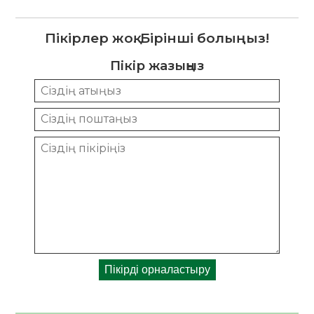
Пікірлер жоқ. Бірінші болыңыз!
Пікір жазыңыз