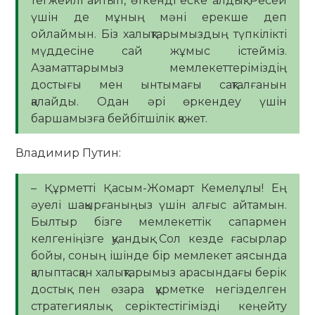
тегжейлі айтып, өткенді еске алдық. Ресей
үшін де мұның мәні ерекше деп
ойлаймын. Біз халықтарымыздың түпкілікті
мүддесіне сай жұмыс істейміз.
Азаматтарымыз мемлекеттеріміздің
достығы мен ынтымағы сақталғанын
қалайды. Одан әрі өркендеу үшін
баршамызға бейбітшілік қажет.
Владимир Путин:
– Құрметті Қасым-Жомарт Кемелұлы! Ең
әуелі шақырғаныңыз үшін алғыс айтамын.
Былтыр бізге мемлекеттік сапармен
келгеніңізге қуандық. Сол кезде ғасырлар
бойы, соның ішінде бір мемлекет аясында
қалыптасқан халықтарымыз арасындағы берік
достық пен өзара құрметке негізделген
стратегиялық серіктестігімізді кеңейту