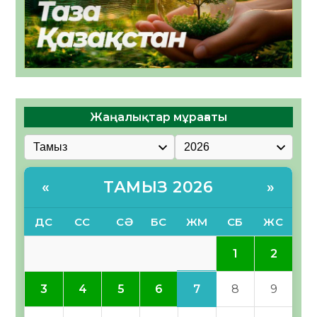
Жаңалықтар мұрағаты
ТАМЫЗ 2026
«
»
ДС
СС
СӘ
БС
ЖМ
СБ
ЖС
1
2
7
3
4
5
6
8
9