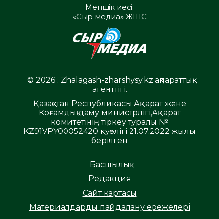
Меншік иесі:
«Сыр медиа» ЖШС
© 2026 . Zhalagash-zharshysy.kz ақпараттық
агенттігі.
Қазақстан Республикасы Ақпарат және
Қоғамдық даму министрлігі,Ақпарат
комитетінің тіркеу туралы №
KZ91VPY00052420 куәлігі 21.07.2022 жылы
берілген
Басшылық
Редакция
Сайт картасы
Материалдарды пайдалану ережелері