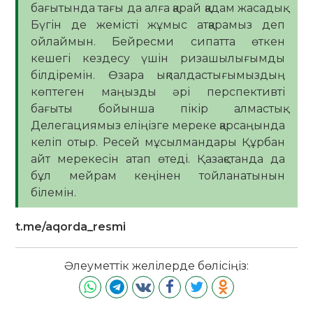
бағытында тағы да алға қарай қадам жасадық.
Бүгін де жемісті жұмыс атқарамыз деп
ойлаймын. Бейресми сипатта өткен
кешегі кездесу үшін ризашылығымды
білдіремін. Өзара ықпалдастығымыздың
көптеген маңызды әрі перспективті
бағыты бойынша пікір алмастық.
Делегациямыз еліңізге мереке қарсаңында
келіп отыр. Ресей мұсылмандары Құрбан
айт мерекесін атап өтеді. Қазақстанда да
бұл мейрам кеңінен тойланатынын
білемін.
t.me/aqorda_resmi
Әлеуметтік желілерде бөлісіңіз: