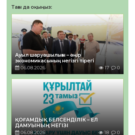
Тағы да оқыңыз:
Ауыл шаруашылығы – өңір
экономикасының негізгі тірегі
06.08.2026
17
0
ҚОҒАМДЫҚ БЕЛСЕНДІЛІК – ЕЛ
ДАМУЫНЫҢ НЕГІЗІ
06.08.2026
18
0