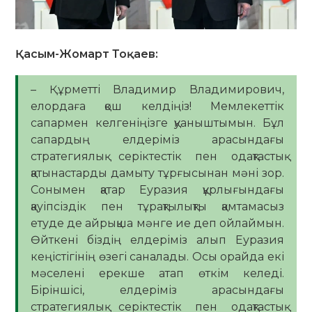
Қасым-Жомарт Тоқаев:
– Құрметті Владимир Владимирович,
елордаға қош келдіңіз! Мемлекеттік
сапармен келгеніңізге қуаныштымын. Бұл
сапардың елдеріміз арасындағы
стратегиялық серіктестік пен одақтастық
қатынастарды дамыту тұрғысынан мәні зор.
Сонымен қатар Еуразия құрлығындағы
қауіпсіздік пен тұрақтылықты қамтамасыз
етуде де айрықша мәнге ие деп ойлаймын.
Өйткені біздің елдеріміз алып Еуразия
кеңістігінің өзегі саналады. Осы орайда екі
мәселені ерекше атап өткім келеді.
Біріншісі, елдеріміз арасындағы
стратегиялық серіктестік пен одақтастық