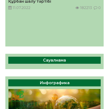
Құрбан шалу тәртібі
05.08.2026
39
0
11.07.2022
182213
0
Сауалнама
Инфографика