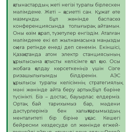
қатынастардың жеті негізі туралы бірлескен
мәлімдеме. Жеті – қасиетті сан. Құжат өте
мазмұнды. Бұл жөнінде баспасөз
конференциясында толығырақ айтамын.
Оны өзім қарап, түзетулер енгіздім. Аталған
мәлімдеме екі ел жылнамасына маңызды
оқиға ретінде енеді деп сенемін. Екіншісі,
Қазақстанда атом электр станциясының
құрылысына қатысты келісімге қол қою. Осы
жобаға қолдау көрсеткеніңіз үшін Сізге
ризашылығымды білдіремін. АЭС
құрылысы туралы келісімнің стратегиялық
мәні жөнінде айта беру артық. Бұл бәріне
түсінікті. Біз – достас, бауырлас елдерміз.
Ортақ бай тарихымыз бар, мәдени
дәстүрлеріміз бен халықтарымыздың
менталитеті бір біріне ұқсас. Кешегі
бейресми кездесуде ол жөнінде егжей-