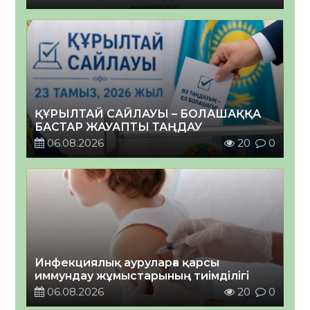
ҚҰРЫЛТАЙ САЙЛАУЫ – БОЛАШАҚҚА
БАСТАР ЖАУАПТЫ ТАҢДАУ
06.08.2026
20
0
Инфекциялық ауруларға қарсы
иммундау жұмыстарының тиімділігі
06.08.2026
20
0