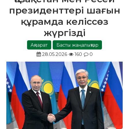
президенттері шағын
құрамда келіссөз
жүргізді
Ақпарат
Басты жаңалықтар
28.05.2026
160
0