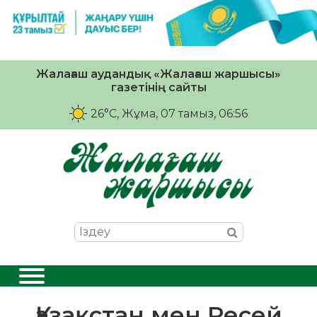
Жалағаш аудандық «Жалағаш жаршысы»
газетінің сайты
26°C
, Жұма, 07 тамыз, 06:56
Қазақстан мен Ресей