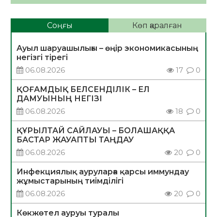
Соңғы
Көп қаралған
Ауыл шаруашылығы – өңір экономикасының
негізгі тірегі
06.08.2026
17
0
ҚОҒАМДЫҚ БЕЛСЕНДІЛІК – ЕЛ
ДАМУЫНЫҢ НЕГІЗІ
06.08.2026
18
0
ҚҰРЫЛТАЙ САЙЛАУЫ – БОЛАШАҚҚА
БАСТАР ЖАУАПТЫ ТАҢДАУ
06.08.2026
20
0
Инфекциялық ауруларға қарсы иммундау
жұмыстарының тиімділігі
06.08.2026
20
0
Көкжөтел ауруы туралы