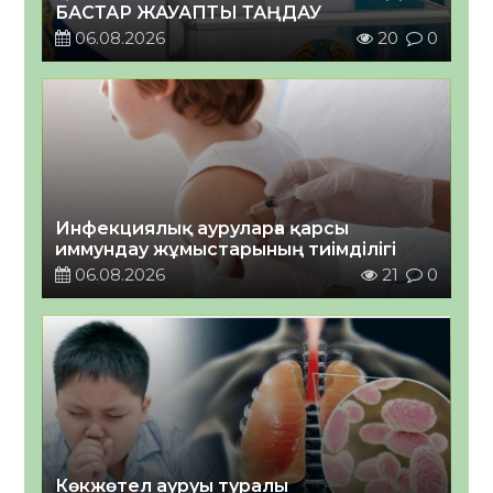
БАСТАР ЖАУАПТЫ ТАҢДАУ
06.08.2026
20
0
Инфекциялық ауруларға қарсы
иммундау жұмыстарының тиімділігі
06.08.2026
21
0
Көкжөтел ауруы туралы