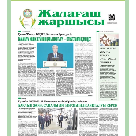
06.08.2026
31
0
ҚЫЗЫЛОРДАДА «САНАЛЫ ҰРПАҚ –
ЖАРҚЫН БОЛАШАҚ» АТТЫ КЕҢЕЙТІЛГЕН
МӘЖІЛІС ӨТТІ
05.08.2026
32
0
Қазақстан Орталық Азиядағы көшуге ең
қолайлы ел атанды
05.08.2026
33
0
Өрт қауіпсіздігі талаптарын сақтау – әр
азаматтың міндеті
05.08.2026
33
0
Руслан Рүстемұлы облыс әкімінің
кеңесшісі болып тағайындалды
05.08.2026
31
0
Цифрландыру саласын дамыту аясында
салынатын жаңа орталықтың жобасы