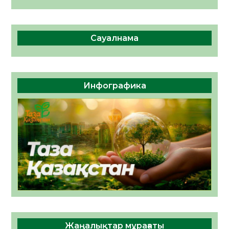
Сауалнама
Инфографика
Жаңалықтар мұрағаты