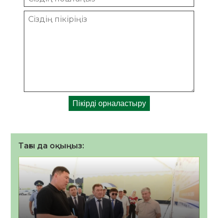
Тағы да оқыңыз: