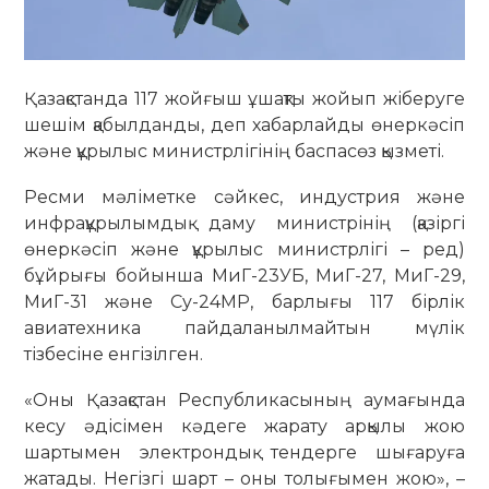
Қазақстанда 117 жойғыш ұшақты жойып жіберуге
шешім қабылданды, деп хабарлайды өнеркәсіп
және құрылыс министрлігінің баспасөз қызметі.
Ресми мәліметке сәйкес, индустрия және
инфрақұрылымдық даму министрінің (қазіргі
өнеркәсіп және құрылыс министрлігі – ред)
бұйрығы бойынша МиГ-23УБ, МиГ-27, МиГ-29,
МиГ-31 және Су-24МР, барлығы 117 бірлік
авиатехника пайдаланылмайтын мүлік
тізбесіне енгізілген.
«Оны Қазақстан Республикасының аумағында
кесу әдісімен кәдеге жарату арқылы жою
шартымен электрондық тендерге шығаруға
жатады. Негізгі шарт – оны толығымен жою», –