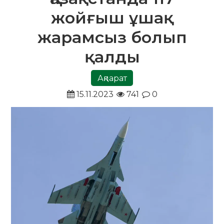
жойғыш ұшақ
жарамсыз болып
қалды
Ақпарат
15.11.2023
741
0