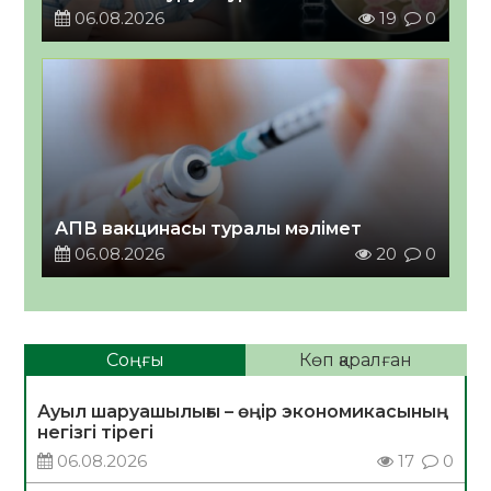
06.08.2026
19
0
АПВ вакцинасы туралы мәлімет
06.08.2026
20
0
Соңғы
Көп қаралған
Ауыл шаруашылығы – өңір экономикасының
негізгі тірегі
06.08.2026
17
0