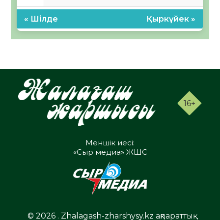
« Шілде
Қыркүйек »
16+
Меншік иесі:
«Сыр медиа» ЖШС
© 2026 . Zhalagash-zharshysy.kz ақпараттық