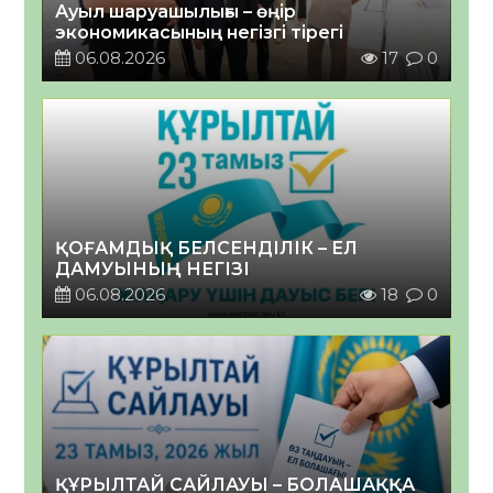
Ауыл шаруашылығы – өңір
экономикасының негізгі тірегі
06.08.2026
17
0
ҚОҒАМДЫҚ БЕЛСЕНДІЛІК – ЕЛ
ДАМУЫНЫҢ НЕГІЗІ
06.08.2026
18
0
ҚҰРЫЛТАЙ САЙЛАУЫ – БОЛАШАҚҚА