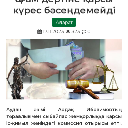
күрес бәсеңдемейді
Ақпарат
17.11.2023
323
0
Аудан әкімі Ардақ Ибраимовтың
төрағалығымен сыбайлас жемқорлыққа қарсы
іс-қимыл жөніндегі комиссия отырысы өтті.