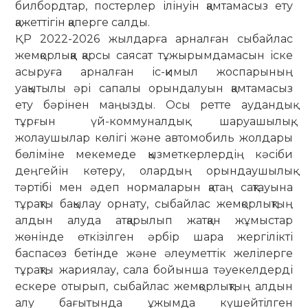
билбордтар, постерлер ілінуін қамтамасыз ету
қажеттігін қаперге салды.
ҚР 2022-2026 жылдарға арналған сыбайлас
жемқорлыққа қарсы саясат тұжырымдамасын іске
асыруға арналған іс-қимыл жоспарының
уақытылы әрі сапалы орындалуын қамтамасыз
ету бәрінен маңызды. Осы ретте аудандық
тұрғын үй-коммуналдық шаруашылық,
жолаушылар көлігі және автомобиль жолдары
бөліміне мекемеде қызметкерлердің кәсіби
дең­гейін көтеру, олардың орындаушылық
тәртібі мен әдеп нормаларын қатаң сақ­тауына
тұрақты бақылау орнату, сыбай­лас жемқорлықтың
алдын алуда атқарылып жатқан жұмыстар
жөнінде өткі­зілген әрбір шара жергілікті
баспасөз бетінде және әлеуметтік желілерге
тұрақты жариялау, сала бойынша тәуекелдерді
ескере отырып, сыбайлас жемқорлықтың алдын
алу бағытында ұжымда күшейтілген