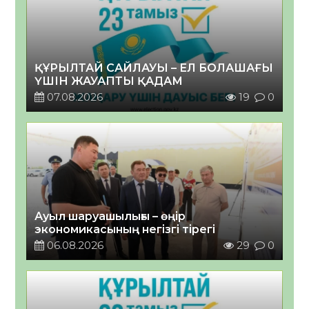
ҚҰРЫЛТАЙ САЙЛАУЫ – ЕЛ БОЛАШАҒЫ
ҮШІН ЖАУАПТЫ ҚАДАМ
07.08.2026
19
0
Ауыл шаруашылығы – өңір
экономикасының негізгі тірегі
06.08.2026
29
0