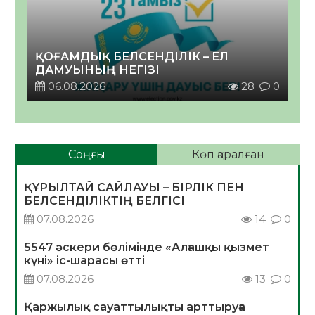
ҚОҒАМДЫҚ БЕЛСЕНДІЛІК – ЕЛ
ДАМУЫНЫҢ НЕГІЗІ
06.08.2026
28
0
Соңғы
Көп қаралған
ҚҰРЫЛТАЙ САЙЛАУЫ – БІРЛІК ПЕН
БЕЛСЕНДІЛІКТІҢ БЕЛГІСІ
07.08.2026
14
0
5547 әскери бөлімінде «Алғашқы қызмет
күні» іс-шарасы өтті
07.08.2026
13
0
Қаржылық сауаттылықты арттыруға