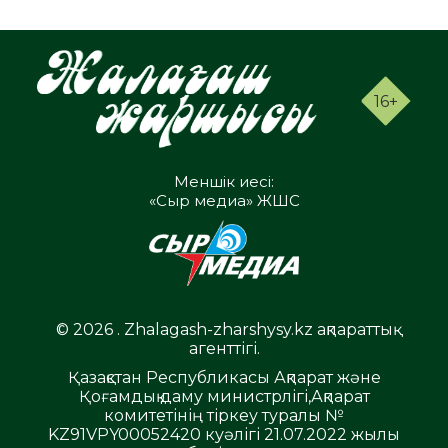
16+
Меншік иесі:
«Сыр медиа» ЖШС
© 2026 . Zhalagash-zharshysy.kz ақпараттық
агенттігі.
Қазақстан Республикасы Ақпарат және
Қоғамдық даму министрлігі,Ақпарат
комитетінің тіркеу туралы №
KZ91VPY00052420 куәлігі 21.07.2022 жылы