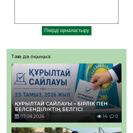
Тағы да оқыңыз:
ҚҰРЫЛТАЙ САЙЛАУЫ – БІРЛІК ПЕН
БЕЛСЕНДІЛІКТІҢ БЕЛГІСІ
07.08.2026
14
0