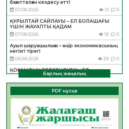
бағытталған кездесу өтті
07.08.2026
13
0
ҚҰРЫЛТАЙ САЙЛАУЫ – ЕЛ БОЛАШАҒЫ
ҮШІН ЖАУАПТЫ ҚАДАМ
07.08.2026
19
0
Ауыл шаруашылығы – өңір экономикасының
негізгі тірегі
06.08.2026
29
0
ҚОҒАМДЫҚ БЕЛСЕНДІЛІК – ЕЛ
Барлық жаңалық
ДАМУЫНЫҢ НЕГІЗІ
06.08.2026
28
0
PDF нұсқа
ҚҰРЫЛТАЙ САЙЛАУЫ – БОЛАШАҚҚА
БАСТАР ЖАУАПТЫ ТАҢДАУ
06.08.2026
30
0
Инфекциялық ауруларға қарсы иммундау
жұмыстарының тиімділігі