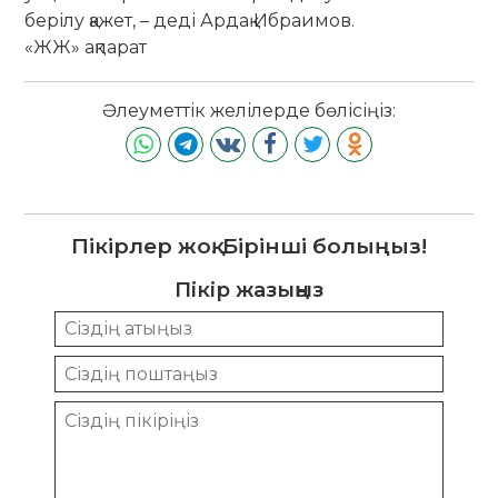
берілу қажет, – деді Ардақ Ибраимов.
«ЖЖ» ақпарат
Әлеуметтік желілерде бөлісіңіз:
Пікірлер жоқ. Бірінші болыңыз!
Пікір жазыңыз