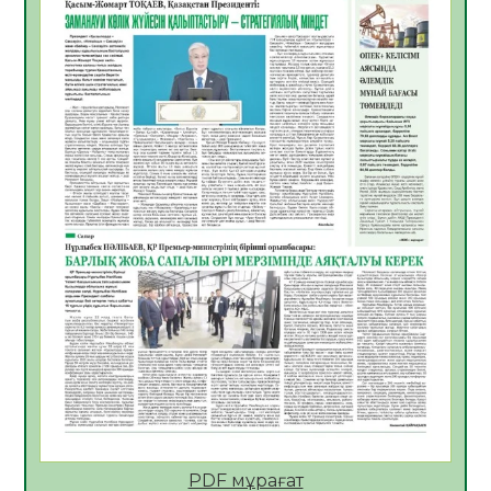
06.08.2026
31
0
Көкжөтел ауруы туралы
06.08.2026
28
0
АПВ вакцинасы туралы мәлімет
06.08.2026
29
0
Open Air: Қызылорда облысы полиция
департаменті 20 мыңнан астам
көрерменнің қауіпсіздігін қамтамасыз етті
06.08.2026
40
0
ҚЫЗЫЛОРДАДА «САНАЛЫ ҰРПАҚ –
ЖАРҚЫН БОЛАШАҚ» АТТЫ КЕҢЕЙТІЛГЕН
МӘЖІЛІС ӨТТІ
05.08.2026
41
0
Қазақстан Орталық Азиядағы көшуге ең
қолайлы ел атанды
05.08.2026
41
0
PDF мұрағат