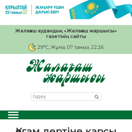
Жалағаш аудандық «Жалағаш жаршысы»
газетінің сайты
29°C
, Жұма, 07 тамыз, 22:26
Қоғам дертіне қарсы