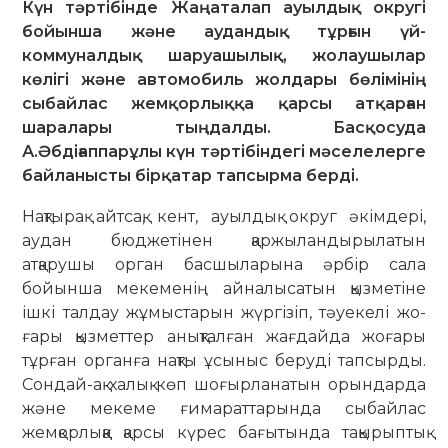
Күн тәртібінде Жаңаталап ауылдық округі
бойынша және аудандық тұрғын үй-
коммуналдық шаруашылық, жолаушылар
көлігі және автомобиль жолдары бөлімінің
сыбайлас жемқорлыққа қарсы атқарған
шаралары тыңдалды. Басқосуда
А.Әбдіғаппарұлы күн тәртібіндегі мәселелерге
байланысты бірқатар тапсырма берді.
Нақтырақ айтсақ, кент, ауылдық округ әкімдері,
аудан бюджетінен қар­жы­ландырылатын
атқарушы орган бас­шы­ларына әрбір сала
бойынша меке­менің айналысатын қызметіне
ішкі талдау жұмыстарын жүргізіп, тәуекелі жо­
ғары қызметтер анықталған жағдайда жо­ғары
тұрған органға нақты ұсыныс беруді тапсырды.
Сондай-ақ халық көп шоғыр­ланатын орындарда
және мекеме ғимараттарында сыбайлас
жемқорлыққа қарсы күрес бағытында тақырыптық