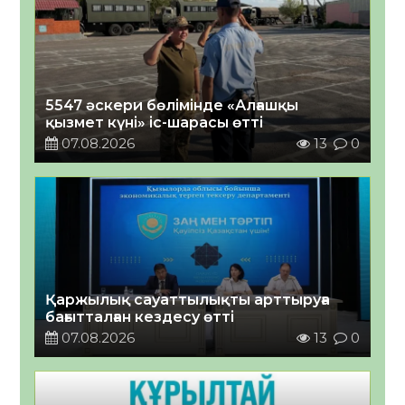
5547 әскери бөлімінде «Алғашқы
қызмет күні» іс-шарасы өтті
07.08.2026
13
0
Қаржылық сауаттылықты арттыруға
бағытталған кездесу өтті
07.08.2026
13
0