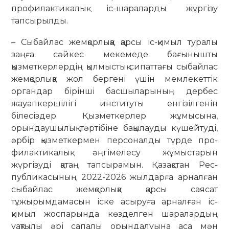
профилактикалық іс-шараларды жүргізу
тапсырылды.
– Сыбайлас жемқорлыққа қарсы іс-қимыл туралы
заңға сәйкес мекемеде бағынышты
қызметкерлердің қылмыстық сипаттағы сыбайлас
жемқорлыққа жол бергені үшін мемлекеттік
органдар бірінші басшыларының дербес
жауап­кершілігі институты енгізілгенін
білесіздер. Қызметкерлер жұмысына,
орындаушылық тәртібіне бақылауды күшейтуді,
әрбір қызметкермен персоналды түрде про­
филак­тикалық әңгімелесу жұмыстарын
жүргізуді қатаң тапсырамын. Қазақстан Рес­
публикасының 2022-2026 жылдарға арналған
сыбайлас жемқорлыққа қарсы саясат
тұжырымдамасын іске асыруға арналған іс-
қимыл жоспарында көзделген шаралардың
уақтылы әрі сапалы орын­далуына аса мән