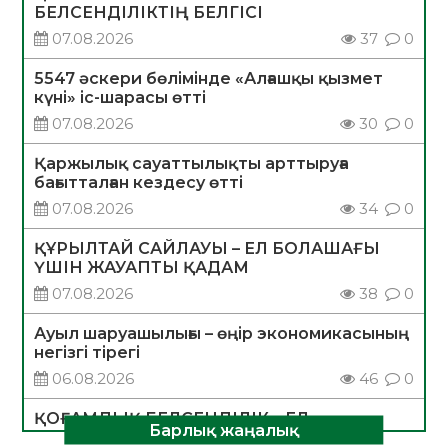
БЕЛСЕНДІЛІКТІҢ БЕЛГІСІ
07.08.2026
37
0
5547 әскери бөлімінде «Алғашқы қызмет
күні» іс-шарасы өтті
07.08.2026
30
0
Қаржылық сауаттылықты арттыруға
бағытталған кездесу өтті
07.08.2026
34
0
ҚҰРЫЛТАЙ САЙЛАУЫ – ЕЛ БОЛАШАҒЫ
ҮШІН ЖАУАПТЫ ҚАДАМ
07.08.2026
38
0
Ауыл шаруашылығы – өңір экономикасының
негізгі тірегі
06.08.2026
46
0
ҚОҒАМДЫҚ БЕЛСЕНДІЛІК – ЕЛ
Барлық жаңалық
ДАМУЫНЫҢ НЕГІЗІ