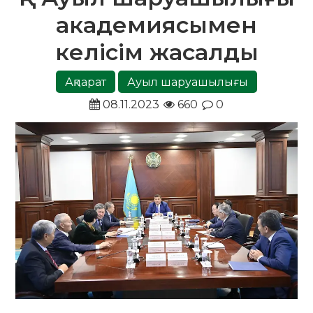
академиясымен
келісім жасалды
Ақпарат
Ауыл шаруашылығы
08.11.2023
660
0