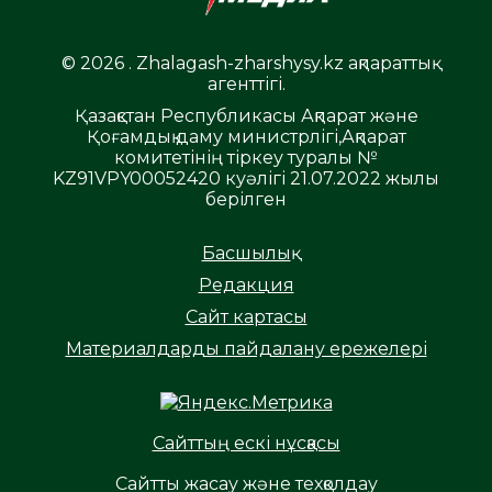
© 2026 . Zhalagash-zharshysy.kz ақпараттық
агенттігі.
Қазақстан Республикасы Ақпарат және
Қоғамдық даму министрлігі,Ақпарат
комитетінің тіркеу туралы №
KZ91VPY00052420 куәлігі 21.07.2022 жылы
берілген
Басшылық
Редакция
Сайт картасы
Материалдарды пайдалану ережелері
Сайттың ескі нұсқасы
Сайтты жасау және техқолдау