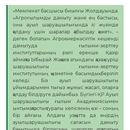
«Мемлекет басшысы биылғы Жолдауында:
«Агроғылымды дамыту және ең бастысы,
оны ауыл шаруашылығында іс жүзінде
қолдану үшін шаралар қабылдау қажет», –
деген болатын. Агроөнеркәсіптік кешенді
дамытуда ғылыми-зерттеу
институттарының рөлі ерекше. Қазір
аймақта Ыбырай Жақаев атындағы қазақ күріш
шаруашылығы ғылыми-зерттеу
институтының қызметіне басымдық беріліп
келеді. Біз ауыл шаруашылығы
ұйымдарымен тығыз жұмыс жасап, оларға
қолдау білдіруге дайынбыз. Бүгінгі ҚР Ауыл
шаруашылығы ғылым Академиясымен
ынтымақтастық туралы келісімнің өзі – соның
бір айғағы. Алдағы уақытта да өңірдің
ауылшаруашылығы саласын дамыту
бағытында бірлескен шаралар атқаратын