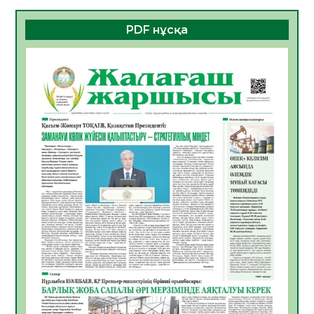
06.08.2026
44
0
PDF нұсқа
ҚҰРЫЛТАЙ САЙЛАУЫ – БОЛАШАҚҚА
БАСТАР ЖАУАПТЫ ТАҢДАУ
06.08.2026
45
0
Инфекциялық ауруларға қарсы иммундау
жұмыстарының тиімділігі
06.08.2026
48
0
Көкжөтел ауруы туралы
06.08.2026
44
0
АПВ вакцинасы туралы мәлімет
06.08.2026
43
0
Open Air: Қызылорда облысы полиция
департаменті 20 мыңнан астам
көрерменнің қауіпсіздігін қамтамасыз етті
06.08.2026
57
0