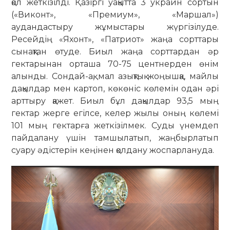
қол жеткізілді. Қазіргі уақытта 3 украин сортын
(«Виконт», «Премиум», «Маршал»)
аудандастыру жұмыстары жүргізілуде.
Ресейдің «Яхонт», «Патриот» жаңа сорттары
сынақтан өтуде. Биыл жаңа сорттардан әр
гектарынан орташа 70-75 центнерден өнім
алынды. Сондай-ақ, мал азықтық жоңышқа, майлы
дақылдар мен картоп, көкөніс көлемін одан әрі
арттыру қажет. Биыл бұл дақылдар 93,5 мың
гектар жерге егілсе, келер жылы оның көлемі
101 мың гектарға жеткізілмек. Суды үнемдеп
пайдалану үшін тамшылатып, жаңбырлатып
суару әдістерін кеңінен қолдану жоспарлануда.