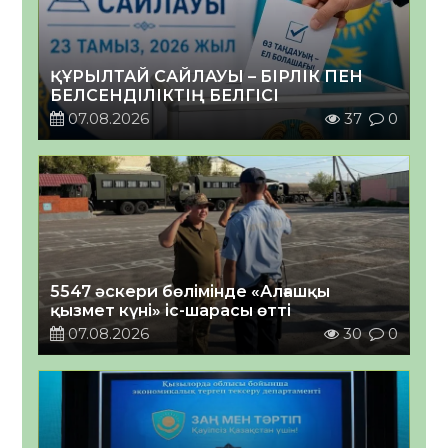
ҚҰРЫЛТАЙ САЙЛАУЫ – БІРЛІК ПЕН
БЕЛСЕНДІЛІКТІҢ БЕЛГІСІ
07.08.2026
37
0
5547 әскери бөлімінде «Алғашқы
қызмет күні» іс-шарасы өтті
07.08.2026
30
0