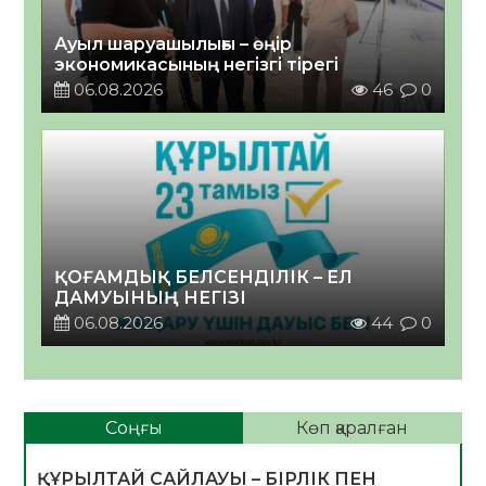
Ауыл шаруашылығы – өңір
экономикасының негізгі тірегі
06.08.2026
46
0
ҚОҒАМДЫҚ БЕЛСЕНДІЛІК – ЕЛ
ДАМУЫНЫҢ НЕГІЗІ
06.08.2026
44
0
Соңғы
Көп қаралған
ҚҰРЫЛТАЙ САЙЛАУЫ – БІРЛІК ПЕН