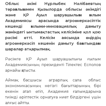
Облыс әкімі Нұрлыбек Нәлібаевтың
төрағалығымен Қызылорда облысы әкімдігі
және ҚР Ауыл шаруашылығы ғылым
Академиясы арасында агроөнеркәсіптік
кешенді ғылыми-инновациялық дамыту
жөніндегі ынтымақтастық келісіміне қол қою
рәсімі өтті. Келісім аясында өңірдің
агроөнеркәсіп кешенін дамыту бағытындағы
шаралар атқарылмақ.
Рәсімге ҚР Ауыл шаруашылығы ғылым
Академиясының президенті Тілектес Есполов
арнайы қатысты.
Аймақ басшысы аграрлық сала облыс
экономикасының негізгі бағыттарының бірі
екенін атап өтіп, Академия ғалымдарына
тиімді әріптестік орнатуға ниет білдіргені үшін
алғыс айтты.