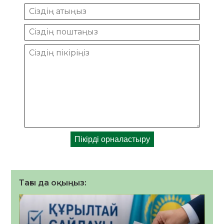
Тағы да оқыңыз: