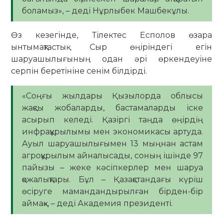
боламыз», – деді Нұрлыбек Машбекұлы.
Өз кезегінде, Тілектес Есполов өзара
ынтымақтастық Сыр өңіріндегі егін
шаруашылығының одан әрі өркендеуіне
серпін беретініне сенім білдірді.
«Соңғы жылдары Қызылорда облысы
жақсы жобаларды, бастамаларды іске
асырып келеді. Қазіргі таңда өңірдің
инфрақұрылымы мен экономикасы артуда.
Ауыл шаруашылығымен 13 мыңнан астам
агроқұрылым айналысады, соның ішінде 97
пайызы – жеке кәсіпкерлер мен шаруа
қожалықтары. Бұл – Қазақстандағы күріш
өсіруге мамандандырылған бірден-бір
аймақ», – деді Академия президенті.