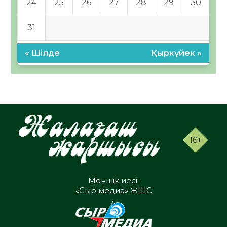
24
25
26
27
28
29
30
31
« Шілде
Қыркүйек »
16+
Меншік иесі:
«Сыр медиа» ЖШС