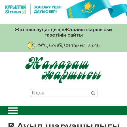
Жалағаш аудандық «Жалағаш жаршысы»
газетінің сайты
29°C
, Сенбі, 08 тамыз, 23:46
ҚР Ауыл шаруашылығы