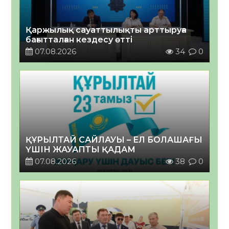
Қаржылық сауаттылықты арттыруға
бағытталған кездесу өтті
07.08.2026
34
0
ҚҰРЫЛТАЙ САЙЛАУЫ – ЕЛ БОЛАШАҒЫ
ҮШІН ЖАУАПТЫ ҚАДАМ
07.08.2026
38
0