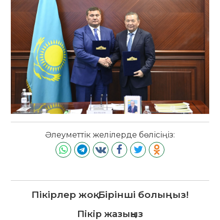
Әлеуметтік желілерде бөлісіңіз:
Пікірлер жоқ. Бірінші болыңыз!
Пікір жазыңыз