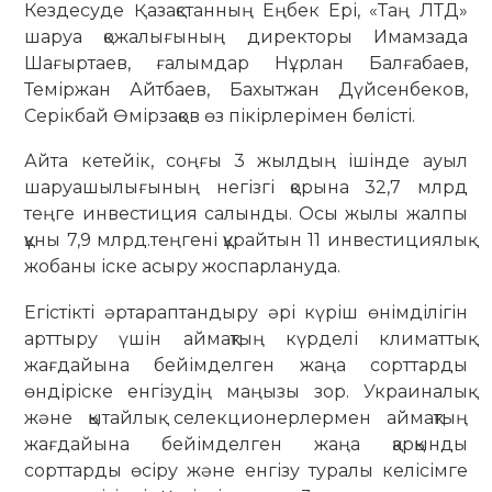
Кездесуде Қазақстанның Еңбек Ері, «Таң ЛТД»
шаруа қожалығының директоры Имамзада
Шағыртаев, ғалымдар Нұрлан Балғабаев,
Теміржан Айтбаев, Бахытжан Дүйсенбеков,
Серікбай Өмірзақов өз пікірлерімен бөлісті.
Айта кетейік, соңғы 3 жылдың ішінде ауыл
шаруашылығының негізгі қорына 32,7 млрд
теңге инвестиция салынды. Осы жылы жалпы
құны 7,9 млрд.теңгені құрайтын 11 инвестициялық
жобаны іске асыру жоспарлануда.
Егістікті әртараптандыру әрі күріш өнімділігін
арттыру үшін аймақтың күрделі климаттық
жағдайына бейімделген жаңа сорттарды
өндіріске енгізудің маңызы зор. Украиналық
және қытайлық селекционерлермен аймақтың
жағдайына бейімделген жаңа қарқынды
сорттарды өсіру және енгізу туралы келісімге