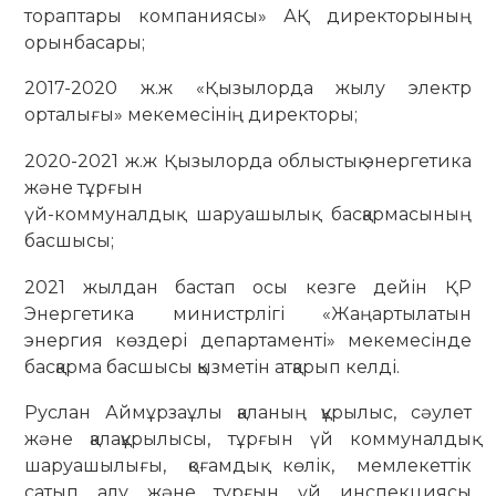
тораптары компаниясы» АҚ директорының
орынбасары;
2017-2020 ж.ж «Қызылорда жылу электр
орталығы» мекемесінің директоры;
2020-2021 ж.ж Қызылорда облыстық энергетика
және тұрғын
үй-коммуналдық шаруашылық басқармасының
басшысы;
2021 жылдан бастап осы кезге дейін ҚР
Энергетика министрлігі «Жаңартылатын
энергия көздері департаменті» мекемесінде
басқарма басшысы қызметін атқарып келді.
Руслан Аймұрзаұлы қаланың құрылыс, сәулет
және қалақұрылысы, тұрғын үй коммуналдық
шаруашылығы, қоғамдық көлік, мемлекеттік
сатып алу және тұрғын үй инспекциясы