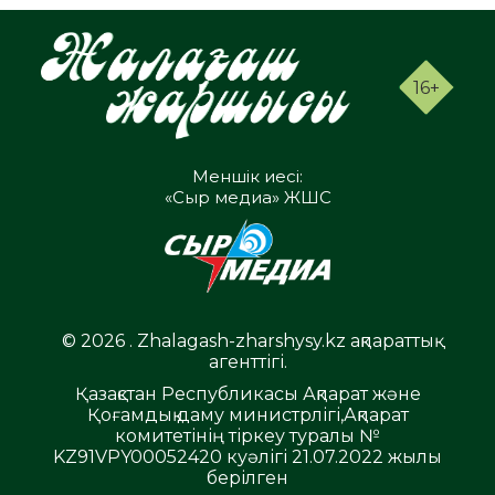
16+
Меншік иесі:
«Сыр медиа» ЖШС
© 2026 . Zhalagash-zharshysy.kz ақпараттық
агенттігі.
Қазақстан Республикасы Ақпарат және
Қоғамдық даму министрлігі,Ақпарат
комитетінің тіркеу туралы №
KZ91VPY00052420 куәлігі 21.07.2022 жылы
берілген