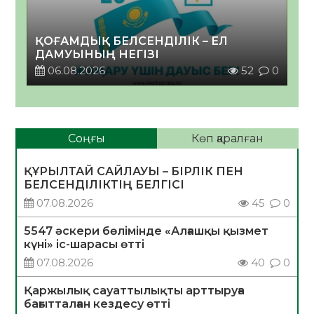
ҚОҒАМДЫҚ БЕЛСЕНДІЛІК – ЕЛ
ДАМУЫНЫҢ НЕГІЗІ
06.08.2026
52
0
Соңғы
Көп қаралған
ҚҰРЫЛТАЙ САЙЛАУЫ – БІРЛІК ПЕН
БЕЛСЕНДІЛІКТІҢ БЕЛГІСІ
07.08.2026
45
0
5547 әскери бөлімінде «Алғашқы қызмет
күні» іс-шарасы өтті
07.08.2026
40
0
Қаржылық сауаттылықты арттыруға
бағытталған кездесу өтті