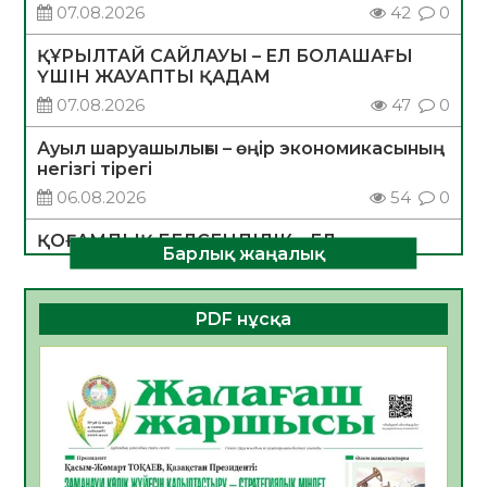
07.08.2026
42
0
ҚҰРЫЛТАЙ САЙЛАУЫ – ЕЛ БОЛАШАҒЫ
ҮШІН ЖАУАПТЫ ҚАДАМ
07.08.2026
47
0
Ауыл шаруашылығы – өңір экономикасының
негізгі тірегі
06.08.2026
54
0
ҚОҒАМДЫҚ БЕЛСЕНДІЛІК – ЕЛ
Барлық жаңалық
ДАМУЫНЫҢ НЕГІЗІ
06.08.2026
52
0
PDF нұсқа
ҚҰРЫЛТАЙ САЙЛАУЫ – БОЛАШАҚҚА
БАСТАР ЖАУАПТЫ ТАҢДАУ
06.08.2026
54
0
Инфекциялық ауруларға қарсы иммундау
жұмыстарының тиімділігі
06.08.2026
56
0