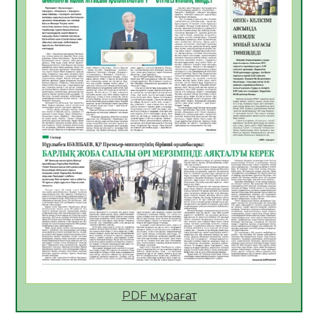
Көкжөтел ауруы туралы
06.08.2026
54
0
АПВ вакцинасы туралы мәлімет
06.08.2026
56
0
Open Air: Қызылорда облысы полиция
департаменті 20 мыңнан астам
көрерменнің қауіпсіздігін қамтамасыз етті
06.08.2026
65
0
ҚЫЗЫЛОРДАДА «САНАЛЫ ҰРПАҚ –
ЖАРҚЫН БОЛАШАҚ» АТТЫ КЕҢЕЙТІЛГЕН
МӘЖІЛІС ӨТТІ
05.08.2026
66
0
Қазақстан Орталық Азиядағы көшуге ең
қолайлы ел атанды
05.08.2026
68
0
PDF мұрағат