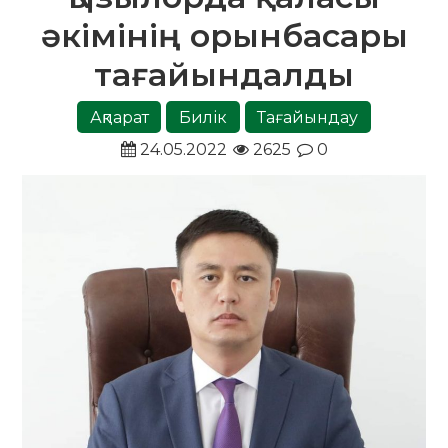
әкімінің орынбасары
тағайындалды
Ақпарат
Билік
Тағайындау
24.05.2022
2625
0