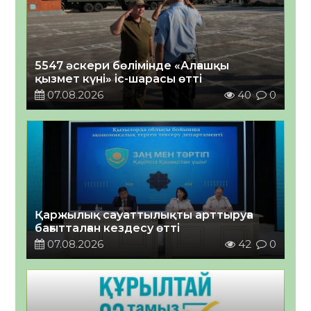
5547 әскери бөлімінде «Алғашқы
қызмет күні» іс-шарасы өтті
07.08.2026
40
0
Қаржылық сауаттылықты арттыруға
бағытталған кездесу өтті
07.08.2026
42
0