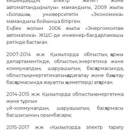
кешендердің электр жетегі және
автоматтандырылуы» мамандығы, 2009 жылы
«Болашақ» университетін «Экономика»
мамандығы бойынша бітірген.
Еңбек жолын 2006 жылы «Энергомонтаж
автоматика» ЖШС-де инженер-бағдарламашы
ретінде бастаған.
2007-2014 ж.ж Қызылорда облыстық қаржы
департаментінде, облыстық энергетика және
коммуналдық шаруашылық басқармасында,
облыстық энергетикалық қадағалау және бақылау
басқармасында жауапты қызметтерді атқарған.
2014-2015 ж.ж Қызылорда облыстық энергетика
және тұрғын
үй-коммуналдық шаруашылық басқармасы
басшысының орынбасары;
2015-2017 ж.ж «Қызылорда электр тарату