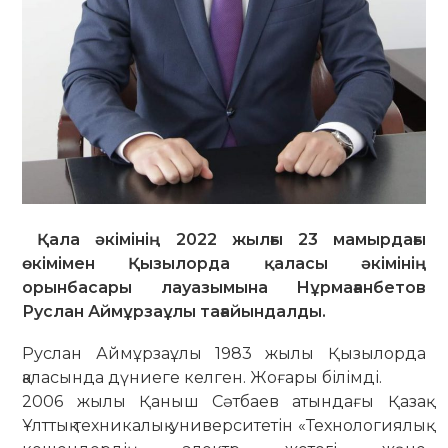
Қала әкімінің 2022 жылғы 23 мамырдағы
өкімімен Қызылорда қаласы әкімінің
орынбасары лауазымына Нұрмағанбетов
Руслан Аймұрзаұлы тағайындалды.
Руслан Аймұрзаұлы 1983 жылы Қызылорда
қаласында дүниеге келген. Жоғары білімді.
2006 жылы Қаныш Сәтбаев атындағы Қазақ
Ұлттық техникалық университетін «Технологиялық