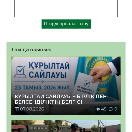
Тағы да оқыңыз:
ҚҰРЫЛТАЙ САЙЛАУЫ – БІРЛІК ПЕН
БЕЛСЕНДІЛІКТІҢ БЕЛГІСІ
07.08.2026
45
0