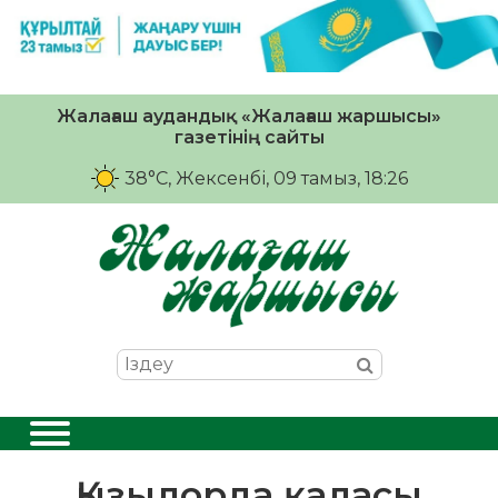
Жалағаш аудандық «Жалағаш жаршысы»
газетінің сайты
38°C
, Жексенбі, 09 тамыз, 18:26
Қызылорда қаласы