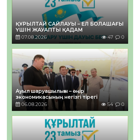
ҚҰРЫЛТАЙ САЙЛАУЫ – ЕЛ БОЛАШАҒЫ
ҮШІН ЖАУАПТЫ ҚАДАМ
07.08.2026
47
0
Ауыл шаруашылығы – өңір
экономикасының негізгі тірегі
06.08.2026
54
0