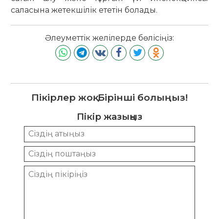
саласына жетекшілік ететін болады.
Әлеуметтік желілерде бөлісіңіз:
Пікірлер жоқ. Бірінші болыңыз!
Пікір жазыңыз