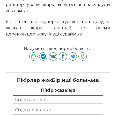
рейстер туралы ақпаратты алдын ала нақтылауды
ұсынамыз.
Енгізілген шектеулерге түсіністікпен қарауды,
жалған ақпарат таратпай, тек ресми
дереккөздерге жүгінуді сұраймыз.
Әлеуметтік желілерде бөлісіңіз:
Пікірлер жоқ. Бірінші болыңыз!
Пікір жазыңыз