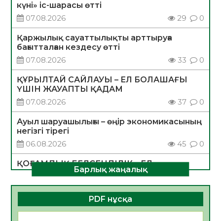
күні» іс-шарасы өтті
07.08.2026
29
0
Қаржылық сауаттылықты арттыруға
бағытталған кездесу өтті
07.08.2026
33
0
ҚҰРЫЛТАЙ САЙЛАУЫ – ЕЛ БОЛАШАҒЫ
ҮШІН ЖАУАПТЫ ҚАДАМ
07.08.2026
37
0
Ауыл шаруашылығы – өңір экономикасының
негізгі тірегі
06.08.2026
45
0
ҚОҒАМДЫҚ БЕЛСЕНДІЛІК – ЕЛ
Барлық жаңалық
ДАМУЫНЫҢ НЕГІЗІ
06.08.2026
42
0
PDF нұсқа
ҚҰРЫЛТАЙ САЙЛАУЫ – БОЛАШАҚҚА
БАСТАР ЖАУАПТЫ ТАҢДАУ