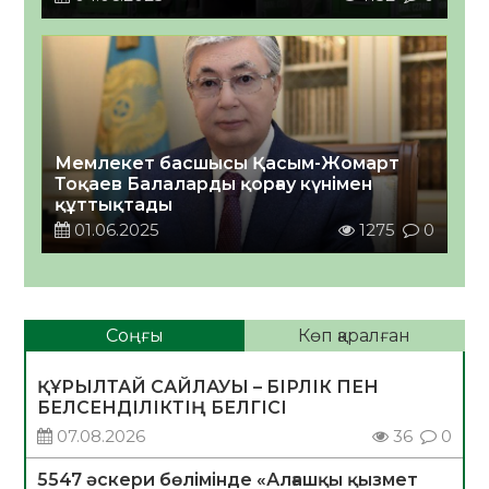
Мемлекет басшысы Қасым-Жомарт
Тоқаев Балаларды қорғау күнімен
құттықтады
01.06.2025
1275
0
Соңғы
Көп қаралған
ҚҰРЫЛТАЙ САЙЛАУЫ – БІРЛІК ПЕН
БЕЛСЕНДІЛІКТІҢ БЕЛГІСІ
07.08.2026
36
0
5547 әскери бөлімінде «Алғашқы қызмет