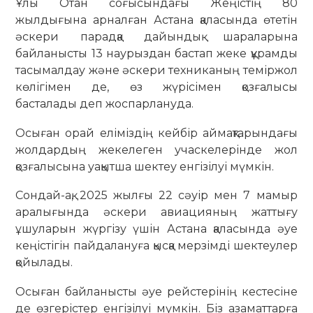
Ұлы Отан соғысындағы Жеңістің 80
жылдығына арналған Астана қаласында өтетін
әскери парадқа дайындық шараларына
байланысты 13 наурыздан бастап жеке құрамды
тасымалдау және әскери техниканың теміржол
көлігімен де, өз жүрісімен қозғалысы
басталады деп жоспарлануда.
Осыған орай еліміздің кейбір аймақтарындағы
жолдардың жекелеген учаскелерінде жол
қозғалысына уақытша шектеу енгізілуі мүмкін.
Сондай-ақ, 2025 жылғы 22 сәуір мен 7 мамыр
аралығында әскери авиацияның жаттығу
ұшуларын жүргізу үшін Астана қаласында әуе
кеңістігін пайдалануға қысқа мерзімді шектеулер
қойылады.
Осыған байланысты әуе рейстерінің кестесіне
де өзгерістер енгізілуі мүмкін. Біз азаматтарға