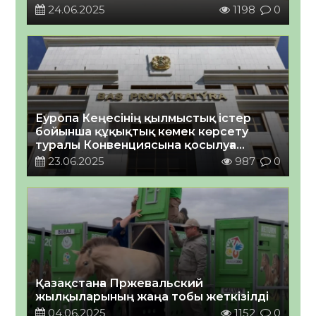
24.06.2025
1198
0
Еуропа Кеңесінің қылмыстық істер
бойынша құқықтық көмек көрсету
туралы Конвенциясына қосылуға
шақыру туралы
23.06.2025
987
0
Қазақстанға Пржевальский
жылқыларының жаңа тобы жеткізілді
04.06.2025
1152
0