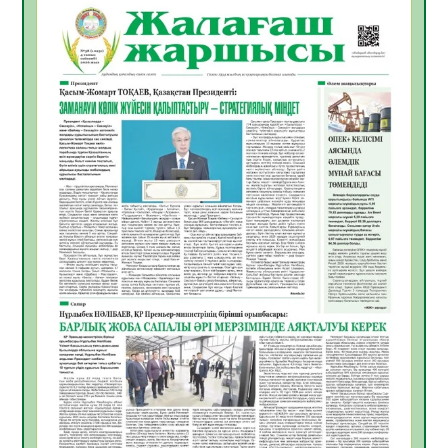
06.08.2026
44
0
Инфекциялық ауруларға қарсы иммундау
жұмыстарының тиімділігі
06.08.2026
47
0
Көкжөтел ауруы туралы
06.08.2026
43
0
АПВ вакцинасы туралы мәлімет
06.08.2026
42
0
Open Air: Қызылорда облысы полиция
департаменті 20 мыңнан астам
көрерменнің қауіпсіздігін қамтамасыз етті
06.08.2026
56
0
ҚЫЗЫЛОРДАДА «САНАЛЫ ҰРПАҚ –
ЖАРҚЫН БОЛАШАҚ» АТТЫ КЕҢЕЙТІЛГЕН
МӘЖІЛІС ӨТТІ
05.08.2026
56
0