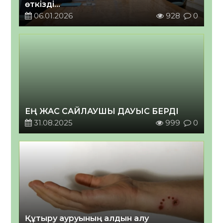
өткізді
2026 жылғы 06 қаңтар
06.01.2026
928
0
ЕҢ ЖАС САЙЛАУШЫ ДАУЫС БЕРДІ
31.08.2025
999
0
Құтыру ауруының алдын алу