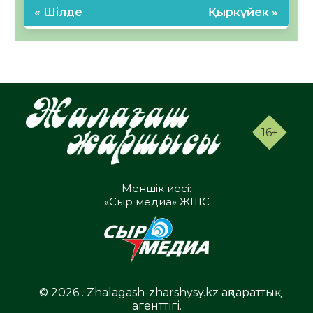
« Шілде
Қыркүйек »
16+
Меншік иесі:
«Сыр медиа» ЖШС
© 2026 . Zhalagash-zharshysy.kz ақпараттық
агенттігі.