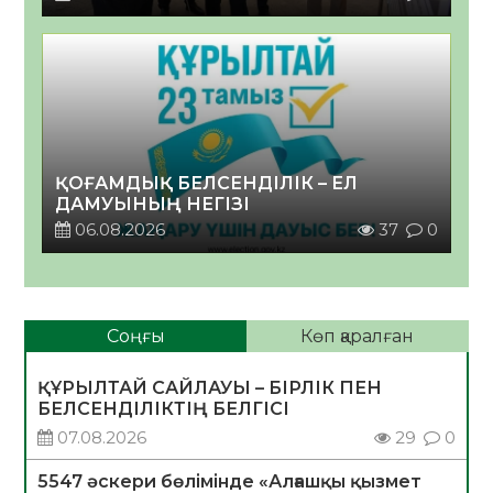
ҚОҒАМДЫҚ БЕЛСЕНДІЛІК – ЕЛ
ДАМУЫНЫҢ НЕГІЗІ
06.08.2026
37
0
Соңғы
Көп қаралған
ҚҰРЫЛТАЙ САЙЛАУЫ – БІРЛІК ПЕН
БЕЛСЕНДІЛІКТІҢ БЕЛГІСІ
07.08.2026
29
0
5547 әскери бөлімінде «Алғашқы қызмет