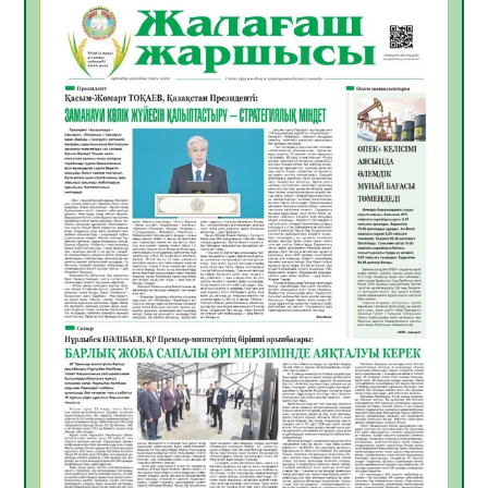
06.08.2026
39
0
Инфекциялық ауруларға қарсы иммундау
жұмыстарының тиімділігі
06.08.2026
42
0
Көкжөтел ауруы туралы
06.08.2026
37
0
АПВ вакцинасы туралы мәлімет
06.08.2026
37
0
Open Air: Қызылорда облысы полиция
департаменті 20 мыңнан астам
көрерменнің қауіпсіздігін қамтамасыз етті
06.08.2026
49
0
ҚЫЗЫЛОРДАДА «САНАЛЫ ҰРПАҚ –
ЖАРҚЫН БОЛАШАҚ» АТТЫ КЕҢЕЙТІЛГЕН
МӘЖІЛІС ӨТТІ
05.08.2026
50
0