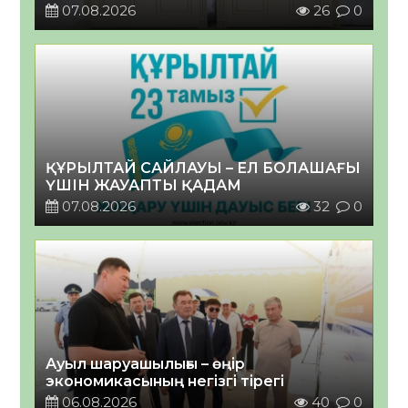
07.08.2026
26
0
ҚҰРЫЛТАЙ САЙЛАУЫ – ЕЛ БОЛАШАҒЫ
ҮШІН ЖАУАПТЫ ҚАДАМ
07.08.2026
32
0
Ауыл шаруашылығы – өңір
экономикасының негізгі тірегі
06.08.2026
40
0