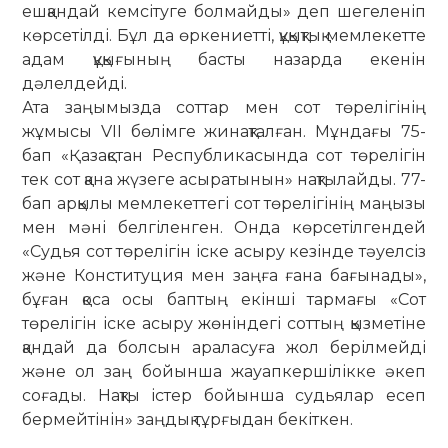
ешқандай кемсітуге болмайды» деп шегеленіп
көрсетілді. Бұл да өркениетті, құқықтық мемлекетте
адам құқығының басты назарда екенін
дәлелдейді.
Ата заңымызда соттар мен сот төрелігінің
жұмысы VII бөлімге жинақталған. Мұндағы 75-
бап «Қазақстан Республикасында сот төрелігін
тек сот қана жүзеге асыратынын» нақтылайды. 77-
бап арқылы мемлекеттегі сот төрелігінің маңызы
мен мәні белгіленген. Онда көрсетілгендей
«Судья сот төрелігін іске асыру кезінде тәуелсіз
және Конституция мен заңға ғана бағынады»,
бұған қоса осы баптың екінші тармағы «Сот
төрелігін іске асыру жөніндегі соттың қызметіне
қандай да болсын араласуға жол берілмейді
және ол заң бойынша жауапкершілікке әкеп
соғады. Нақты істер бойынша судьялар есеп
бермейтінін» заңдық тұрғыдан бекіткен.