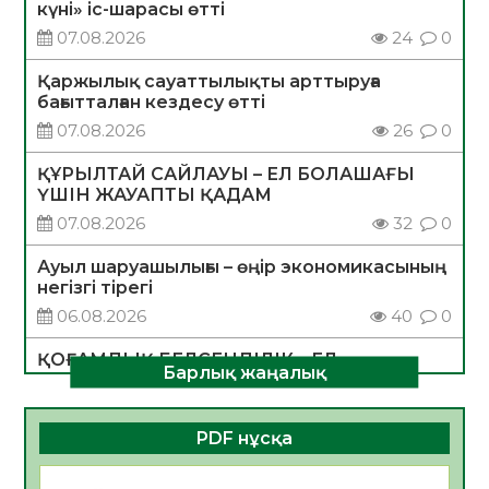
күні» іс-шарасы өтті
07.08.2026
24
0
Қаржылық сауаттылықты арттыруға
бағытталған кездесу өтті
07.08.2026
26
0
ҚҰРЫЛТАЙ САЙЛАУЫ – ЕЛ БОЛАШАҒЫ
ҮШІН ЖАУАПТЫ ҚАДАМ
07.08.2026
32
0
Ауыл шаруашылығы – өңір экономикасының
негізгі тірегі
06.08.2026
40
0
ҚОҒАМДЫҚ БЕЛСЕНДІЛІК – ЕЛ
Барлық жаңалық
ДАМУЫНЫҢ НЕГІЗІ
06.08.2026
37
0
PDF нұсқа
ҚҰРЫЛТАЙ САЙЛАУЫ – БОЛАШАҚҚА
БАСТАР ЖАУАПТЫ ТАҢДАУ