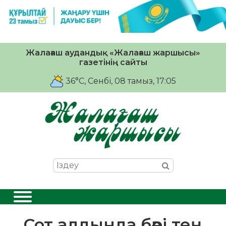
Жалағаш аудандық «Жалағаш жаршысы»
газетінің сайты
36°C
, Сенбі, 08 тамыз, 17:05
Сот алдында бәрі тең