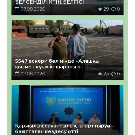
БЕЛСЕНДІЛІКТІҢ БЕЛГІСІ
07.08.2026
29
0
5547 әскери бөлімінде «Алғашқы
қызмет күні» іс-шарасы өтті
07.08.2026
24
0
Қаржылық сауаттылықты арттыруға
бағытталған кездесу өтті