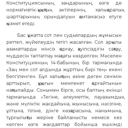
Конституциясының, заңдарының, өзге де
нормативтік-құқықтық актілерінің, халықаралық
шарттарының орындалуын қамтамасыз етуге
қызмет етеді.
Бас құжатта сот пен судьялардың жұмысын
реттеп, жүйелеудің тетігі жасалған. Сол арқылы
азаматтарды мінсіз қорғау, қауіпсіздігін сақтау,
мүддесін таптатпау мақсаты көзделген. Мәселен
Конституцияның 14-бабының бір тармағында
«Заң мен сот алдында жұрттың бәрі тең» екені
белгіленген. Бұл халықтың өзіне деген сенімін
арттырып, құқығын мемлекет қорғайтынын
нақтылайды. Сонымен бірге, осы баптың екінші
тармағында: «Тегіне, әлеуметтік, лауазымдық
және мүліктік жағдайына, жынысына, нәсіліне,
ұлтына, тіліне, дінге көзқарасына, нанымына,
тұрғылықты жеріне байланысты немесе кез
келген өзге жағдаяттар бойынша ешкімді