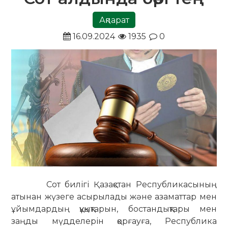
Ақпарат
16.09.2024
1935
0
Сот билігі Қазақстан Республикасының
атынан жүзеге асырылады және азаматтар мен
ұйымдардың құқықтарын, бостандықтары мен
заңды мүдделерін қорғауға, Республика