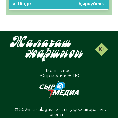
« Шілде
Қыркүйек »
16+
Меншік иесі:
«Сыр медиа» ЖШС
© 2026 . Zhalagash-zharshysy.kz ақпараттық
агенттігі.