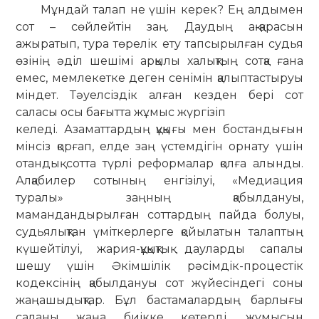
Мұндай талап не үшін керек? Ең алдымен
сот – сөйлейтін заң. Даудың ақ-қарасын
ажыратып, тура төрелік ету тапсырылған судья
өзінің әділ шешімі арқылы халықтың сотқа ғана
емес, мемлекетке деген сенімін қалыптастыруы
міндет. Тәуелсіздік алған кезден бері сот
саласы осы бағытта жұмыс жүргізіп
келеді. Азаматтардың құқығы мен бостандығын
мінсіз қорғап, елде заң үстемдігін орнату үшін
отандық сотта түрлі реформалар қолға алынды.
Алқабилер сотының енгізілуі, «Медиация
туралы» заңның қабылдануы,
мамандандырылған соттардың пайда болуы,
судьялықтан үміткерлерге қойылатын талаптың
күшейтілуі, жария-құқықтық дауларды сапалы
шешу үшін Әкімшілік рәсімдік-процестік
кодексінің қабылдануы сот жүйесіндегі соны
жаңашыдықтар. Бұл бастамалардың барлығы
саланы жаңа биікке көтерді, жұмысын