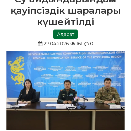
қауіпсіздік шаралары
күшейтілді
Ақпарат
27.04.2026
161
0