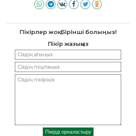
Пікірлер жоқ. Бірінші болыңыз!
Пікір жазыңыз