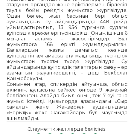
атқарушы органдар және еріктілермен бірлесіп
тәулік бойы рейдтік жұмыстар жүргізілуде.
Одан бөлек, жыл басынан бері облыс
аумағындағы су айдындарында 448 рейд
ұйымдастырылып, 13 954 тұрғынға судағы
қауіпсіздік ережелері түсіндірілді. Оның ішінде 6
мыңнан астамы – жасөспірімдер. Бұл
жұмыстарға 168 ерікті жұмылдырылған.
Балалардың жазғы демалыс кезінде
қауіпсіздігін қамтамасыз ету мақсатында түсіндіру
жұмыстары тұрақты түрде жүргізілуде. Су
айдындарында қауіпсіздік талаптарын сақтау – әр
азаматтың жауапкершілігі, – деді Бекболат
Қайырбекұлы.
Сонымен қатар, спикердің айтуынша, облыс
әкімінің қаулысына сәйкес өңірде 9 жағажай
белгіленген. Алайда биыл оның тек 7-еуі ғана
жұмыс істейді. Қызылорда қаласындағы «Сыр
самалы» және Жаңақорған ауданындағы
«Борықты» жеке жағажайлары бұл маусымда
ашылмайды.
Әлеуметтік желілерде бөлісіңіз: