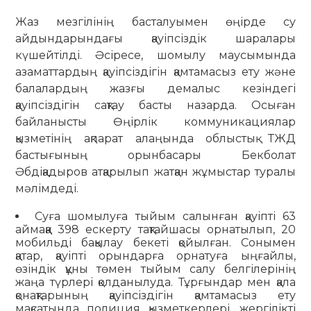
Жаз мезгілінің басталуымен өңірде су
айдындарындағы қауіпсіздік шаралары
күшейтілді. Әсіресе, шомылу маусымында
азаматтардың қауіпсіздігін қамтамасыз ету және
балалардың жазғы демалыс кезіндегі
қауіпсіздігін сақтау басты назарда. Осыған
байланысты Өңірлік коммуникациялар
қызметінің ақпарат алаңында облыстық ТЖД
бастығының орынбасары Бекболат
Әбдіқадыров атқарылып жатқан жұмыстар туралы
мәлімдеді.
Суға шомылуға тыйым салынған қауіпті 63
аймаққа 398 ескерту тақтайшасы орнатылып, 20
мобильді бақылау бекеті қойылған. Сонымен
қатар, қауіпті орындарға орнатуға ыңғайлы,
өзіндік құны төмен тыйым салу белгілерінің
жаңа түрлері қолданылуда. Тұрғындар мен қала
қонақтарының қауіпсіздігін қамтамасыз ету
мақсатында полиция қызметкерлері, жергілікті