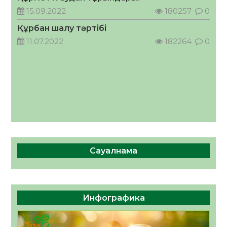
кеңесшісі болып тағайындалды
15.09.2022
180257
0
05.08.2026
58
0
Құрбан шалу тәртібі
11.07.2022
182264
0
Сауалнама
Инфографика