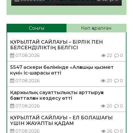
Соңғы
Көп қаралған
ҚҰРЫЛТАЙ САЙЛАУЫ – БІРЛІК ПЕН
БЕЛСЕНДІЛІКТІҢ БЕЛГІСІ
07.08.2026
22
0
5547 әскери бөлімінде «Алғашқы қызмет
күні» іс-шарасы өтті
07.08.2026
20
0
Қаржылық сауаттылықты арттыруға
бағытталған кездесу өтті
07.08.2026
20
0
ҚҰРЫЛТАЙ САЙЛАУЫ – ЕЛ БОЛАШАҒЫ
ҮШІН ЖАУАПТЫ ҚАДАМ
07.08.2026
26
0