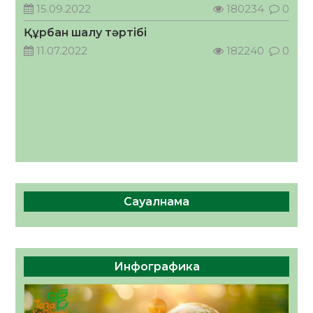
кеңесшісі болып тағайындалды
15.09.2022
180234
0
05.08.2026
43
0
Құрбан шалу тәртібі
11.07.2022
182240
0
Сауалнама
Инфографика