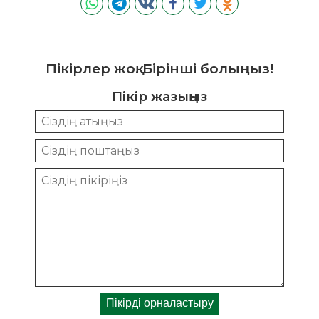
Пікірлер жоқ. Бірінші болыңыз!
Пікір жазыңыз