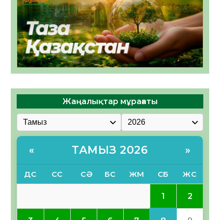
Жаңалықтар мұрағаты
ТАМЫЗ 2026
«
»
ДС
СС
СӘ
БС
ЖМ
СБ
ЖС
1
2