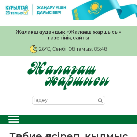
Жалағаш аудандық «Жалағаш жаршысы»
газетінің сайты
26°C
, Сенбі, 08 тамыз, 05:48
Тәрбие әлсіреп, қылмыс