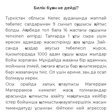
Билік бұған не дейді?
Түркістан облысы Келес ауданында жаппай
төбелес салдарынан 9 сынып оқушысы қайтыс
болды. Ақтөбеде топ бала 16 жастағы оқушыны
тепкілеп өл­тірді. Талғарда 1 құты сыра үшін
ересек адамдар жасөспірімді қаза қылды. Зай­
санда қыздар аяусыз төбелесіп жүрсе,
Қызылордада 1000 адам оқушы қызды жылдар
бойы зорлаған. Мұндайда жа­заны бір адамның
мойнына ілмей, оқи­ғаға қатысы бар қаныпезердің
бәрі жа­залануы тиіс. Ол үшін әрине, заң да осал
болмауы керек.
Осы орайда халық қалаулысы Ма­геррам
Магеррамов кәмелет жасқа тол­мағандар
арасында қылмысты азайту мақсатында кейбір
істер бойынша қыл­мыстық жауапкершілік жасын
төмен­детуді ұсынған. Өйткені кей агрессор