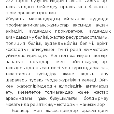
222 тәр­­­тіп бұзушылық орын ал­ған. Облыс ор­
талығындағы бейім­деу орталығына 4 жасөс­
пірім орналас­тырылған.
Жауапты мамандардың айтуынша, ау­данда
профилактикалық жұмыстар аясын­да аудан
әкімдігі, аудандық про­куратура, аудандық
қоғамдық даму бө­лімі, жастар ресурстық орталығы,
по­ли­ция бөлімі, аудандық білім бөлімі, ерікті
жастардың қатысуымен түнгі рейд жұ­мыстары
ұйымдастырылады. Кенттегі ха­лық көп шо­ғыр­
ланатын орындар мен ойын-сауық ор­
талықтарында нысан иесі мен тұр­ғын­дарға заң
талаптарын тү­сінді­ру және алдын алу
шаралары тұрақты түрде жүргізіліп келеді. Өйт­
кені жасөс­пірімдердің қауіпсіздігін қамта­масыз
ету, кәмелетке толмағандар және жас­тар
арасындағы құқық бұзу­шылықты болдырмау
мақсатында рейд­тік жұмыс­тардың маңызы зор.
– Балалар мен жасөспірімдер ара­сындағы