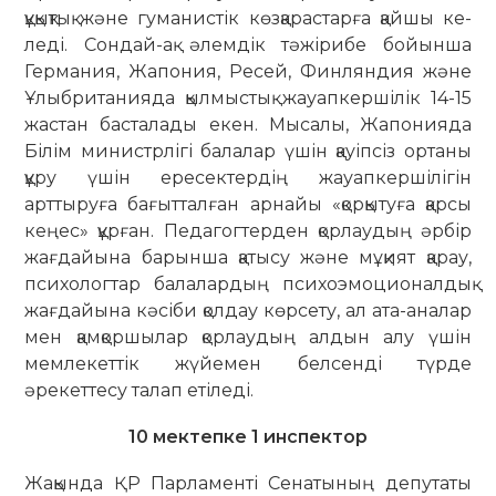
құқықтық және гума­нистік көзқарастарға қайшы ке­
леді. Сондай-ақ әлемдік тәжірибе бойын­ша
Германия, Жапония, Ресей, Финляндия және
Ұлыбританияда қылмыс­тық жауап­кершілік 14-15
жастан бас­талады екен. Мысалы, Жапонияда
Бі­лім министрлігі балалар үшін қауіп­сіз ортаны
құру үшін ересектердің жауапкершілігін
арттыруға бағытталған ар­найы «қорқытуға қарсы
кеңес» құрған. Педагогтерден қорлаудың әр­бір
жағдайына барынша қатысу және мұ­қият қарау,
психологтар балалардың пси­хоэмоционалдық
жағдайына кәсіби қолдау көрсету, ал ата-аналар
мен қам­қоршылар қорлаудың алдын алу үшін
мемлекеттік жүйемен белсенді түрде
әрекеттесу талап етіледі.
10 мектепке 1 инспектор
Жақында ҚР Парламенті Сенатының депутаты