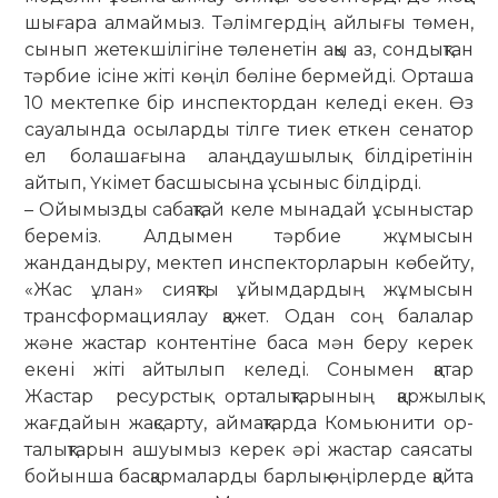
шығара ал­маймыз. Тәлімгердің айлығы төмен,
сынып жетекшілігіне тө­ленетін ақы аз, сондықтан
тәрбие ісіне жіті көңіл бөліне бермейді. Орташа
10 мектепке бір инспектордан келеді екен. Өз
сауа­лында осыларды тілге тиек еткен се­натор
ел болашағына алаңдаушылық білдіретінін
айтып, Үкімет басшысына ұсыныс білдірді.
– Ойымызды сабақтай келе мына­дай ұсыныстар
береміз. Алдымен тәр­бие жұмысын
жандандыру, мектеп инс­пекторларын көбейту,
«Жас ұлан» сияқты ұйымдардың жұмысын
транс­формациялау қажет. Одан соң балалар
және жастар контентіне баса мән бе­ру керек
екені жіті айтылып ке­леді. Со­нымен қатар
Жастар ресурстық ор­талықтарының қаржылық
жағдайын жақ­сарту, аймақтарда Комью­­нити ор­­
талықтарын ашуымыз керек әрі жас­­тар саясаты
бойынша бас­қар­ма­ларды бар­лық өңірлерде қайта