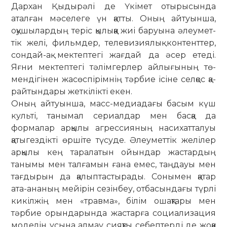
Дархан Қыдырәлі де Үкімет отырысында
аталған мәселеге үн қатты. Оның айтуынша,
оқушылардың теріс қылыққа жиі ба­руына әлеу­мет­
тік желі, фильмдер, теле­ви­зия­лық кон­тенттер,
сондай-ақ мек­теп­тегі жағ­дай да әсер етеді.
Яғни мек­тептегі тәлім­герлер айлығының тө­
мендігінен жасөс­пірімнің тәрбие ісіне сел­қос қа­
рай­тындары жет­кілікті екен.
Оның айтуынша, масс-медиадағы басым күш
культі, танымал сериалдар мен басқа да
формалар арқылы агрес­сияның насихатталуы
қатыгездікті өр­­шіте түсуде. Әлеуметтік желілер
ар­­қылы кең таралатын ойындар жастар­дың
танымы мен талғамын ғана емес, таң­дауы мен
тағдырын да қа­лып­тастырады. Сонымен қатар
ата-ананың мейірін сезінбеу, отбасындағы түрлі
ки­кілжің мен «травма», білім ошақтары мен
тәрбие орын­дарында жастарға социа­лизация
мо­делін ұсына алмау сияқты себептерді де жоққа