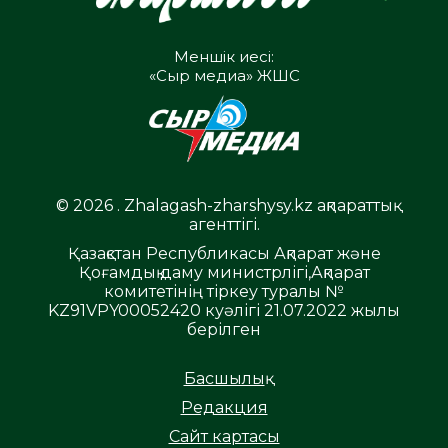
Меншік иесі:
«Сыр медиа» ЖШС
© 2026 . Zhalagash-zharshysy.kz ақпараттық
агенттігі.
Қазақстан Республикасы Ақпарат және
Қоғамдық даму министрлігі,Ақпарат
комитетінің тіркеу туралы №
KZ91VPY00052420 куәлігі 21.07.2022 жылы
берілген
Басшылық
Редакция
Сайт картасы