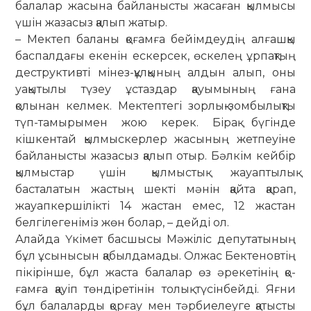
балалар жасына байланысты жасаған қылмысы
үшін жазасыз қалып жатыр.
– Мектеп баланы қоғамға бейім­­деу­дің алғашқы
баспалдағы еке­нін ес­­керсек, өскелең ұрпақтың
дест­рук­тив­ті мінез-құлқының алдын алып, оны
уа­қы­тылы түзеу ұстаздар қауымының ғана
қолынан келмек. Мектептегі зор­лық-зомбылықты
түп-тамырымен жою керек. Бірақ бүгінде
кішкентай қыл­мыс­­керлер жасының жетпеуіне
байла­нысты жазасыз қалып отыр. Бәлкім кейбір
қылмыстар үшін қыл­мыстық жауаптылық
басталатын жастың шекті мәнін қайта қарап,
жауап­­­кер­шілікті 14 жастан емес, 12 жас­­тан
белгілегеніміз жөн болар, – дейді ол.
Алайда Үкімет басшысы Мәжіліс де­путатының
бұл ұсынысын қабылда­ма­ды. Олжас Бектеновтің
пікірінше, бұл жаста балалар өз әрекетінің қо­
ғамға қауіп төндіретінін толық түсінбейді. Яғни
бұл балаларды қорғау мен тәр­бие­­леуге қатысты