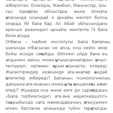
жіберілген. Еліміздің Жамбыл, Маңғыстау, Шы­
ғыс Қазақстан облыстары және Алматы
қаласында осындай 4 арнайы мектеп болса,
олар­да 161 бала бар. Ал Абай облысындағы
ерекше ре­жимдегі арнайы мектепте 13 бала
білім алуда.
Отбасы – тәрбие институты. Ба­ла балалық
шағында отбасынан не ал­са, оны кейін өмір
бойы есінде сақ­тайды. Өйткені үйде бала ең
алдымен өзі­нің мінез-құлық нормаларын қалып­
тас­тырып, ортамен қарым-қатынасты игереді.
Жасөспірімдер кезеңінде ата-аналар қандай
қателіктер жібереді? Баланың психологиялық
дамуына ата-ананың мінез-құлқы қаншалықты ық­пал
етеді? Жуырда осы және өзге де сұ­рақтардың
«Бала тәрбиесіндегі ата-ана жауапкершілігі»
тақырыбында сала мамандарының қатысуымен
өт­кен бас­пасөз алаңында түйіні тар­қа­­тылды.