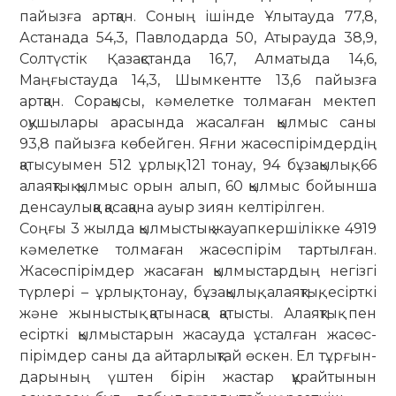
пайызға артқан. Соның ішінде Ұлытауда 77,8,
Астанада 54,3, Павлодарда 50, Атырауда 38,9,
Солтүстік Қазақстанда 16,7, Алматыда 14,6,
Маңғыстауда 14,3, Шымкентте 13,6 пайызға
артқан. Сорақысы, кәмелетке толмаған мектеп
оқушылары арасында жасалған қылмыс саны
93,8 пайызға көбейген. Яғни жасөспірімдердің
қаты­суымен 512 ұрлық, 121 тонау, 94 бұзақылық, 66
алаяқтық қылмыс орын алып, 60 қылмыс бойынша
денсаулыққа қаса­қана ауыр зиян келтірілген.
Соңғы 3 жылда қылмыстық жауап­кершілікке 4919
кәмелетке тол­маған жасөспірім тартылған.
Жасөс­пі­рімдер жасаған қылмыстардың не­­гізгі
түрлері – ұрлық, тонау, бұза­қы­лық, алаяқтық, есірткі
және жыныстық қа­тынасқа қатысты. Алаяқ­тық пен
есірткі қыл­мыс­тарын жасауда ұсталған жасөс­
пірімдер са­ны да ай­тарлықтай өскен. Ел тұрғын­
дарының үш­тен бірін жастар құрайтынын