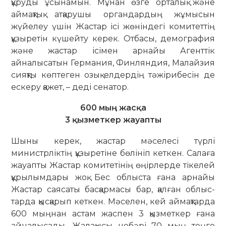
құруды ұсынамын. Мұнан өзге ор­талық және
аймақтық атқарушы органдардың жұ­мысын
жүйелеу үшін Жастар ісі жөніндегі комитеттің
құзыретін кү­шейту керек. Отбасы, демогра­фия
және жастар ісімен арнайы Агент­тік
айналысатын Германия, Фин­лян­дия, Малайзия
сияқты көптеген озық елдердің тәжірибесін де
ескеру қа­жет, – деді сенатор.
600 мың жас­қа
3 қызметкер жауапты
Шыны керек, жастар мәселесі түрлі
министрліктің құзыретіне бөлініп кеткен. Салаға
жауапты Жастар комитетінің өңірлерде тікелей
құрылымдары жоқ. Бес облыста ғана арнайы
Жастар саясаты басқармасы бар, қалған об­лыс­­
тарда қысқарып кеткен. Мәселен, кей аймақтарда
600 мыңнан астам жас­пен 3 қызметкер ғана
айналысады. Жалақысы небәрі 70 мың теңге