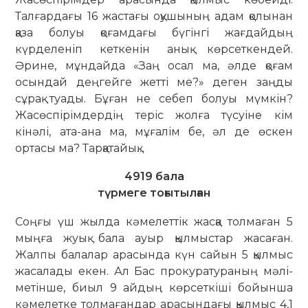
Талғардағы 16 жастағы оқушының адам қолынан
қаза болуы қоғамдағы бүгінгі жағдайдың
күрделеніп кеткенін анық көрсеткендей.
Әрине, мұндайда «Заң осал ма, әлде қоғам
осындай деңгейге жетті ме?» деген заңды
сұрақ туады. Бұған не себеп болуы мүмкін?
Жасөспірімдердің теріс жолға түсуіне кім
кінәлі, ата-ана ма, мұғалім бе, әл де өскен
ортасы ма? Тарқатайық…
4919 бала
түрмеге тоғытылған
Соңғы үш жылда кәмелеттік жасқа толмаған 5
мыңға жуық бала ауыр қыл­мыстар жасаған.
Жалпы бала­лар арасында күн сайын 5 қылмыс
жа­са­лады екен. Ал Бас прокуратураның мәлі­
метінше, биыл 9 айдың көрсеткіші бо­йынша
кәмелетке толмағандар ара­сындағы қылмыс 4,1