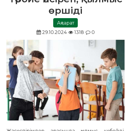
өршіді
Ақпарат
29.10.2024
1318
0
Жасөспірімдер арасында қылмыс көбейді.