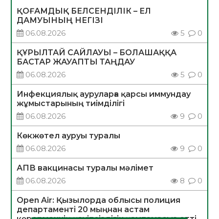
ҚОҒАМДЫҚ БЕЛСЕНДІЛІК – ЕЛ
ДАМУЫНЫҢ НЕГІЗІ
06.08.2026
5
0
ҚҰРЫЛТАЙ САЙЛАУЫ – БОЛАШАҚҚА
БАСТАР ЖАУАПТЫ ТАҢДАУ
06.08.2026
5
0
Инфекциялық ауруларға қарсы иммундау
жұмыстарының тиімділігі
06.08.2026
9
0
Көкжөтел ауруы туралы
06.08.2026
9
0
АПВ вакцинасы туралы мәлімет
06.08.2026
8
0
Open Air: Қызылорда облысы полиция
департаменті 20 мыңнан астам
көрерменнің қауіпсіздігін қамтамасыз етті