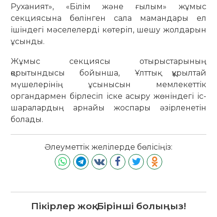
Руханият», «Білім және ғылым» жұмыс
секциясына бөлінген сала мамандары ел
ішіндегі мәселелерді көтеріп, шешу жолдарын
ұсынды.
Жұмыс секциясы отырыстарының
қорытындысы бойынша, Ұлттық құрылтай
мүшелерінің ұсынысын мемлекеттік
органдармен бірлесіп іске асыру жөніндегі іс-
шаралардың арнайы жоспары әзірленетін
болады.
Әлеуметтік желілерде бөлісіңіз:
Пікірлер жоқ. Бірінші болыңыз!