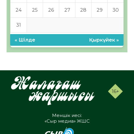
24
25
26
27
28
29
30
31
« Шілде
Қыркүйек »
16+
Меншік иесі:
«Сыр медиа» ЖШС