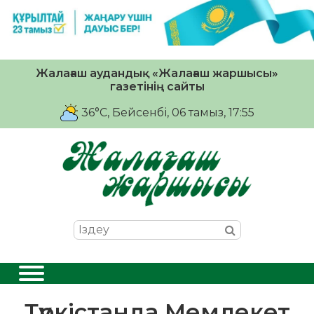
Жалағаш аудандық «Жалағаш жаршысы»
газетінің сайты
36°C
, Бейсенбі, 06 тамыз, 17:55
Түркістанда Мемлекет