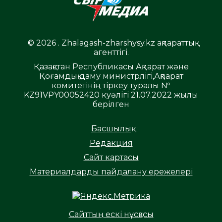
© 2026 . Zhalagash-zharshysy.kz ақпараттық
агенттігі.
Қазақстан Республикасы Ақпарат және
Қоғамдық даму министрлігі,Ақпарат
комитетінің тіркеу туралы №
KZ91VPY00052420 куәлігі 21.07.2022 жылы
берілген
Басшылық
Редакция
Сайт картасы
Материалдарды пайдалану ережелері
Сайттың ескі нұсқасы