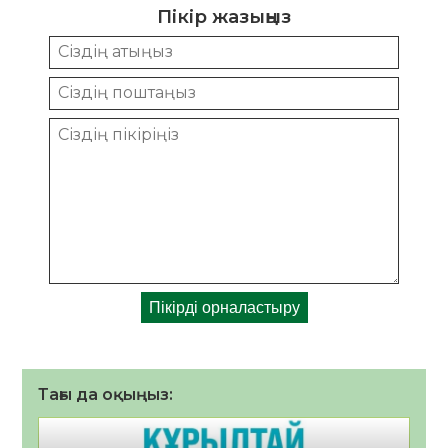
Пікір жазыңыз
Тағы да оқыңыз: