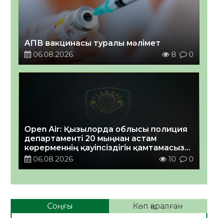
АПВ вакцинасы туралы мәлімет
06.08.2026
8
0
Open Air: Қызылорда облысы полиция
департаменті 20 мыңнан астам
көрерменнің қауіпсіздігін қамтамасыз
етті
06.08.2026
10
0
Соңғы
Көп қаралған