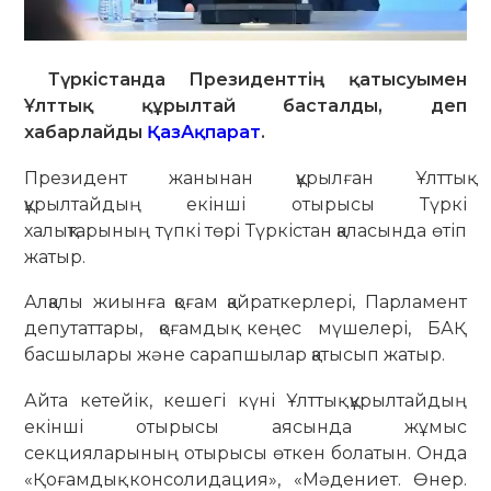
Түркістанда Президенттің қатысуымен
Ұлттық құрылтай басталды, деп
хабарлайды
ҚазАқпарат
.
Президент жанынан құрылған Ұлттық
құрылтайдың екінші отырысы Түркі
халықтарының түпкі төрі Түркістан қаласында өтіп
жатыр.
Алқалы жиынға қоғам қайраткерлері, Парламент
депутаттары, қоғамдық кеңес мүшелері, БАҚ
басшылары және сарапшылар қатысып жатыр.
Айта кетейік, кешегі күні Ұлттық құрылтайдың
екінші отырысы аясында жұмыс
секцияларының отырысы өткен болатын. Онда
«Қоғамдық консолидация», «Мәдениет. Өнер.