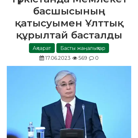
басшысының
қатысуымен Ұлттық
құрылтай басталды
Ақпарат
Басты жаңалықтар
17.06.2023
569
0