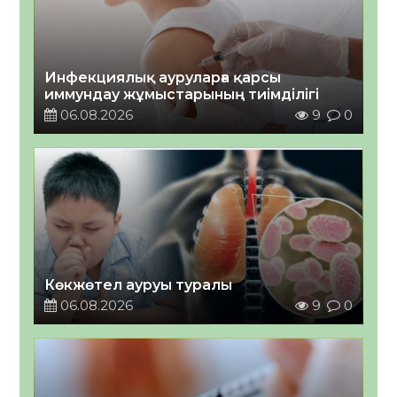
Инфекциялық ауруларға қарсы
иммундау жұмыстарының тиімділігі
06.08.2026
9
0
Көкжөтел ауруы туралы
06.08.2026
9
0