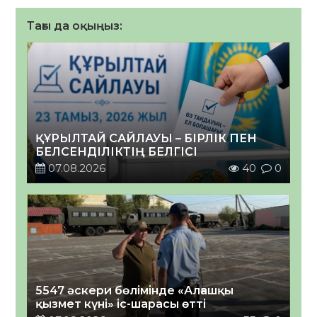
Тағы да оқыңыз:
ҚҰРЫЛТАЙ САЙЛАУЫ – БІРЛІК ПЕН
БЕЛСЕНДІЛІКТІҢ БЕЛГІСІ
07.08.2026
40
0
5547 әскери бөлімінде «Алғашқы
қызмет күні» іс-шарасы өтті