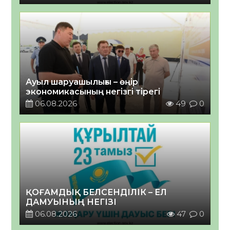
Ауыл шаруашылығы – өңір
экономикасының негізгі тірегі
06.08.2026
49
0
ҚОҒАМДЫҚ БЕЛСЕНДІЛІК – ЕЛ
ДАМУЫНЫҢ НЕГІЗІ
06.08.2026
47
0