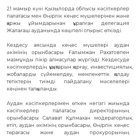
21 мамыр күні Қызылорда облысы кәсіпкерлер
палатасы мен Өңірлік кеңес мүшелерінен және
қаржы ұйымдарынан құралған делегация
Жалағаш ауданында көшпелі отырыс өткізді.
Кездесу аясында кеңес мүшелері аудан
әкімінің орынбасары Ғалымжан Рахатовпен
мазмұнды пікір алмасулар жүргізді. Кездесуде
кәсіпкерлердің құқықтарын қорғау, инвестициялық
жобаларды сүйемелдеу, мемлекеттік қолдау
тетіктерін тиімді пайдалану мәселелері
кеңінен талқыланды.
Аудан кәсіпкерлерімен өткен негізгі жиында
кәсіпкерлер палатасы директорының
орынбасары Салават Құлмахан модераторлық
етіп, аудан әкімінің орынбасары, Өңірлік кеңес
төрағасы және аудан прокурорының