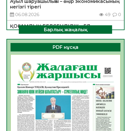
Ауыл шаруашылығы – өңір экономикасының
негізгі тірегі
06.08.2026
49
0
ҚОҒАМДЫҚ БЕЛСЕНДІЛІК – ЕЛ
Барлық жаңалық
ДАМУЫНЫҢ НЕГІЗІ
06.08.2026
47
0
PDF нұсқа
ҚҰРЫЛТАЙ САЙЛАУЫ – БОЛАШАҚҚА
БАСТАР ЖАУАПТЫ ТАҢДАУ
06.08.2026
49
0
Инфекциялық ауруларға қарсы иммундау
жұмыстарының тиімділігі
06.08.2026
51
0
Көкжөтел ауруы туралы
06.08.2026
48
0
АПВ вакцинасы туралы мәлімет
06.08.2026
47
0