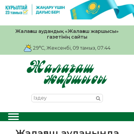
Жалағаш аудандық «Жалағаш жаршысы»
газетінің сайты
29°C
, Жексенбі, 09 тамыз, 07:44
Жалағаш ауданында