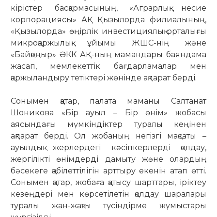
кірістер басқармасының, «Аграрлық несие
корпорациясы» АҚ Қызылорда филиалының,
«Қызылорда» өңірлік инвестициялық орталығы
микроқаржылық ұйымы ЖШС-нің және
«Байқоңыр» ӘКК АҚ-ның мамандары баяндама
жасап, мемлекеттік бағдарламалар мен
қаржыландыру тетіктері жөнінде ақпарат берді.
Сонымен қатар, палата маманы Салтанат
Шоникова «Бір ауыл – Бір өнім» жобасы
аясындағы мүмкіндіктер туралы кеңінен
ақпарат берді. Ол жобаның негізгі мақсаты –
ауылдық жерлердегі кәсіпкерлерді қолдау,
жергілікті өнімдерді дамыту және олардың
бәсекеге қабілеттілігін арттыру екенін атап өтті.
Сонымен қатар, жобаға қатысу шарттары, іріктеу
кезеңдері мен көрсетілетін қолдау шаралары
туралы жан-жақты түсіндірме жұмыстары