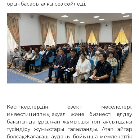
орынбасары алғы сөз сөйледі.
Кәсіпкерлердің өзекті мәселелері,
инвестициялық ахуал және бизнесті қолдау
бағытында құрылған жұмысшы топ аясындағы
түсіндіру жұмыстары талқыланды. Атап айтар
болсақ, Жалағаш ауданы бойынша мемлекеттік