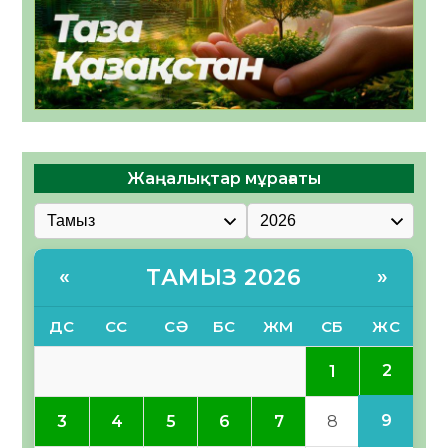
Жаңалықтар мұрағаты
ТАМЫЗ 2026
«
»
ДС
СС
СӘ
БС
ЖМ
СБ
ЖС
2
1
9
3
4
5
6
7
8