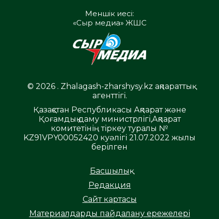
Меншік иесі:
«Сыр медиа» ЖШС
© 2026 . Zhalagash-zharshysy.kz ақпараттық
агенттігі.
Қазақстан Республикасы Ақпарат және
Қоғамдық даму министрлігі,Ақпарат
комитетінің тіркеу туралы №
KZ91VPY00052420 куәлігі 21.07.2022 жылы
берілген
Басшылық
Редакция
Сайт картасы
Материалдарды пайдалану ережелері