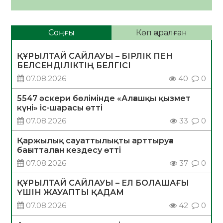
Соңғы
Көп қаралған
ҚҰРЫЛТАЙ САЙЛАУЫ – БІРЛІК ПЕН
БЕЛСЕНДІЛІКТІҢ БЕЛГІСІ
07.08.2026
40
0
5547 әскери бөлімінде «Алғашқы қызмет
күні» іс-шарасы өтті
07.08.2026
33
0
Қаржылық сауаттылықты арттыруға
бағытталған кездесу өтті
07.08.2026
37
0
ҚҰРЫЛТАЙ САЙЛАУЫ – ЕЛ БОЛАШАҒЫ
ҮШІН ЖАУАПТЫ ҚАДАМ
07.08.2026
42
0