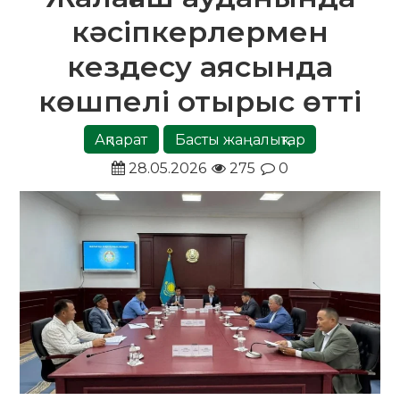
кәсіпкерлермен
кездесу аясында
көшпелі отырыс өтті
Ақпарат
Басты жаңалықтар
28.05.2026
275
0