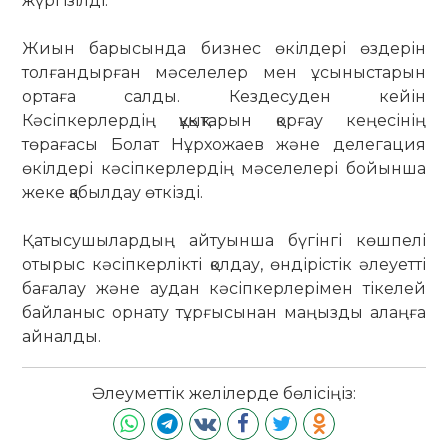
жүргізілді.
Жиын барысында бизнес өкілдері өздерін
толғандырған мәселелер мен ұсыныстарын
ортаға салды. Кездесуден кейін
Кәсіпкерлердің құқықтарын қорғау кеңесінің
төрағасы Болат Нұрхожаев және делегация
өкілдері кәсіпкерлердің мәселелері бойынша
жеке қабылдау өткізді.
Қатысушылардың айтуынша бүгінгі көшпелі
отырыс кәсіпкерлікті қолдау, өндірістік әлеуетті
бағалау және аудан кәсіпкерлерімен тікелей
байланыс орнату тұрғысынан маңызды алаңға
айналды.
Әлеуметтік желілерде бөлісіңіз: