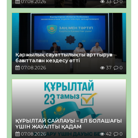
07.08.2026
33
0
Қаржылық сауаттылықты арттыруға
бағытталған кездесу өтті
07.08.2026
37
0
ҚҰРЫЛТАЙ САЙЛАУЫ – ЕЛ БОЛАШАҒЫ
ҮШІН ЖАУАПТЫ ҚАДАМ
07.08.2026
42
0