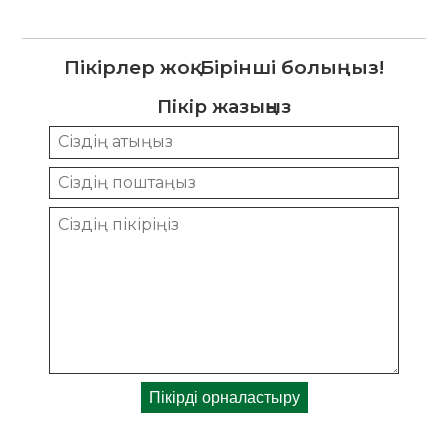
Пікірлер жоқ. Бірінші болыңыз!
Пікір жазыңыз