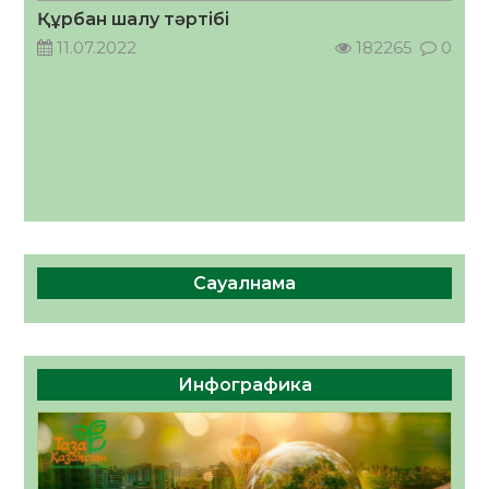
05.08.2026
59
0
Құрбан шалу тәртібі
11.07.2022
182265
0
Сауалнама
Инфографика