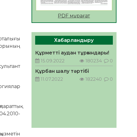
АПВ вакцинасы туралы
PDF мұрағат
мәлімет
06.08.2026
33
0
Open Air: Қызылорда
орталығы
Хабарландыру
облысы полиция
торының
департаменті 20 мыңнан
Құрметті аудан тұрғындары!
астам көрерменнің
06.08.2026
44
0
15.09.2022
180234
0
қауіпсіздігін қамтамасыз етті
сультант
ҚЫЗЫЛОРДАДА «САНАЛЫ
Құрбан шалу тәртібі
ҰРПАҚ – ЖАРҚЫН
11.07.2022
182240
0
БОЛАШАҚ» АТТЫ
огиялар
КЕҢЕЙТІЛГЕН МӘЖІЛІС
05.08.2026
45
0
ӨТТІ
Қазақстан Орталық
араттық
Азиядағы көшуге ең қолайлы
ел атанды
4.2010-
05.08.2026
45
0
Өрт қауіпсіздігі талаптарын
қызметін