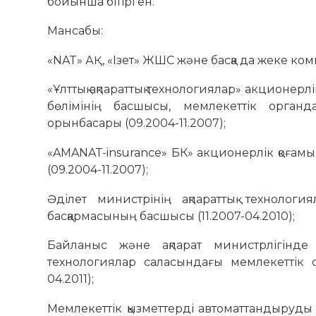
бойынша бітірген.
Мансабы:
«NAT» АҚ, «Ізет» ЖШС және басқа да жеке ком
«Ұлттық ақпараттық технологиялар» акционе
бөлімінің басшысы, мемлекеттік орган
орынбасары (09.2004-11.2007);
«AMANAT-insurance» БК» акционерлік қоғамын
(09.2004-11.2007);
Әділет министрінің ақпараттық технологи
басқармасының басшысы (11.2007-04.2010);
Байланыс және ақпарат министрлігінде 
технологиялар саласындағы мемлекеттік 
04.2011);
Мемлекеттік қызметтерді автоматтандыруды б