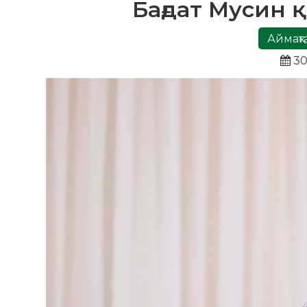
Бағдат Мусин 
Аймақт
30