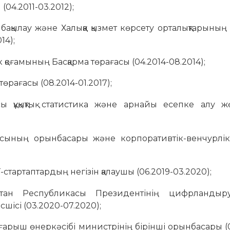
04.2011-03.2012);
ақылау және Халыққа қызмет көрсету орталықтарының 
14);
к қоғамының Басқарма төрағасы (04.2014-08.2014);
өрағасы (08.2014-01.2017);
ы құқықтық статистика және арнайы есепке алу жө
ғасының орынбасары және корпоративтік-венчурлік
T-стартаптардың негізін қалаушы (06.2019-03.2020);
стан Республикасы Президентінің цифрланды
шісі (03.2020-07.2020);
арыш өнеркәсібі министрінің бірінші орынбасары (