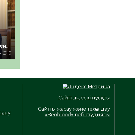
мен
4
0
Сайттың ескі нұсқасы
Сайтты жасау және техқолдау
лану
«Beoblood» веб-студиясы