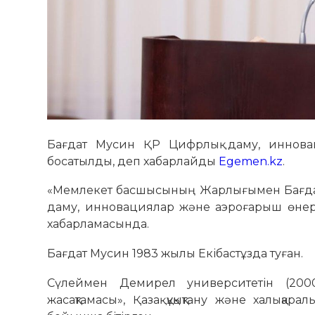
Бағдат Мусин ҚР Цифрлық даму, инновац
босатылды, деп хабарлайды
Egemen.kz
.
«Мемлекет басшысының Жарлығымен Бағдат
даму, инновациялар және аэроғарыш өнерк
хабарламасында.
Бағдат Мусин 1983 жылы Екібастұзда туған.
Сүлеймен Демирел университетін (2000
жасақтамасы», Қазақ құқықтану және халықара