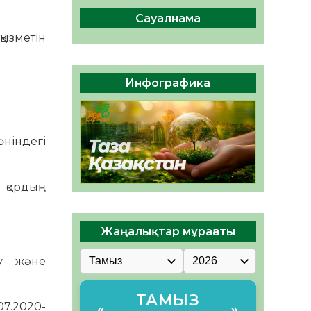
сақтау – әр азаматтың
міндеті
Сауалнама
05.08.2026
46
0
қызметін
Руслан Рүстемұлы облыс
әкімінің кеңесшісі болып
Инфографика
тағайындалды
05.08.2026
43
0
ніндегі
 қордың
Жаңалықтар мұрағаты
ру және
ТАМЫЗ
07.2020-
«
»