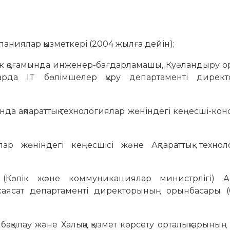
паниялар қызметкері (2004 жылға дейін);
рлік қоғамында инженер-бағдарламашы, Куәландыру 
дарда IT бөлімшелер құру департаменті дирек
да ақпараттық технологиялар жөніндегі кеңесші-кон
ялар жөніндегі кеңесшісі және Ақпараттық технол
(Көлік және коммуникациялар министрлігі) Ақп
саясат департаменті директорының орынбасары (0
ақылау және Халыққа қызмет көрсету орталықтарының 