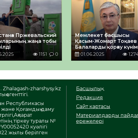
станға Пржевальский
Мемлекет басшысы
ларының жаңа тобы
Қасым-Жомарт Тоқаев
ілді
Балаларды қорғау күні
құттықтады
6.2025
1151
0
01.06.2025
127
. Zhalagash-zharshysy.kz
Басшылық
ық агенттігі.
Редакция
тан Республикасы
Сайт картасы
т және Қоғамдық даму
рлігі,Ақпарат
Материалдарды пайда
тінің тіркеу туралы №
ережелері
Y00052420 куәлігі
2022 жылы берілген