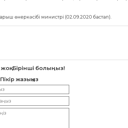
рыш өнеркәсібі министрі (02.09.2020 бастап).
 жоқ. Бірінші болыңыз!
Пікір жазыңыз