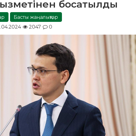
қызметінен босатылды
ар
Басты жаңалықтар
.04.2024
2047
0