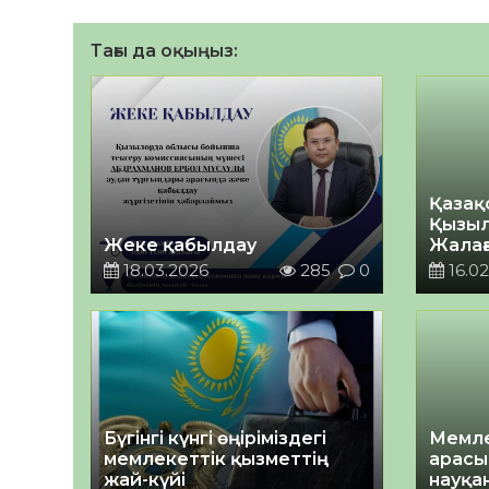
Тағы да оқыңыз:
Қазақ
Қызыл
Жеке қабылдау
Жалағ
Қауіпс
18.03.2026
285
0
16.02
Бүгінгі күнгі өңіріміздегі
Мемле
мемлекеттік қызметтің
арасы
жай-күйі
науқан