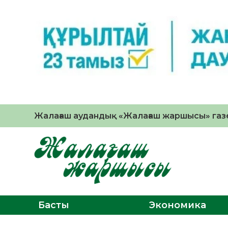
Жалағаш аудандық «Жалағаш жаршысы» газе
Басты
Экономика