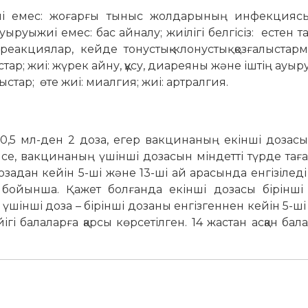
жиі емес: жоғарғы тыныс жолдарының инфекцияс
уыруыжиі емес: бас айналу; жиілігі белгісіз: естен т
еакциялар, кейде тонустық-клонустық қозғалыстарм
ар; жиі: жүрек айну, құсу, диареяны және іштің ауыру
стар; өте жиі: миалгия; жиі: артралгия.
0,5 мл-ден 2 доза, егер вакцинаның екінші дозасы
ілсе, вакцинаның үшінші дозасын міндетті түрде та
задан кейін 5-ші және 13-ші ай арасында енгізілед
ы бойынша. Қажет болғанда екінші дозасы бірінші
 үшінші доза – бірінші дозаны енгізгеннен кейін 5-ші
йігі балаларға қарсы көрсетілген. 14 жастан асқан ба