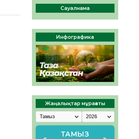
ы жаңа Құрылтай үшін дауыс
беруге дайын
Сауалнама
05.08.2026
34
0
ӘРБІР ДАУЫС – ҚОҒАМ
ДАМУЫНА ҚОСЫЛҒАН
Инфографика
ҮЛЕС
05.08.2026
41
0
Жаңалықтар мұрағаты
ТАМЫЗ
«
»