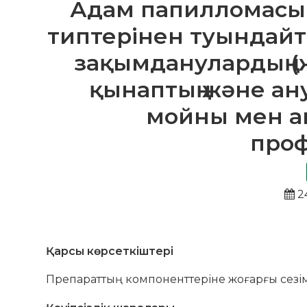
Адам папилломасы 
типтерінен туындайт
зақымданулардың (
қынаптың және ан
мойны мен а
про
2
Қарсы көрсеткіштері
Препараттың компоненттеріне жоғарғы сезім