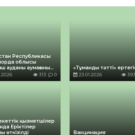
стан Республикасы
орда облысы
аш ауданы аумағының
«Тұманды тәтті» ертегі
іздік паспорты
.2026
313
0
23.01.2026
39
кеттік қызметшілер
нда Еріктілер
ы өткізілді
Вакцинация