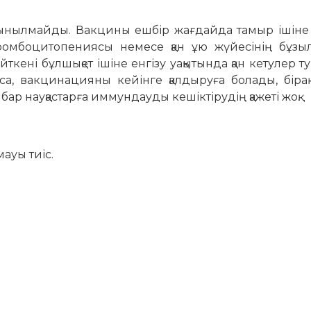
сынылмайды. Вакцины ешбір жағдайда тамыр ішіне
тромбоцитопениясы немесе қан ұю жүйесінің бұзы
йткені бұлшықет ішіне енгізу уақытында қан кетулер 
а, вакцинацияны кейінге қалдыруға болады, бірақ 
бар науқастарға иммундауды кешіктірудің қажеті жоқ.
ауы тиіс.