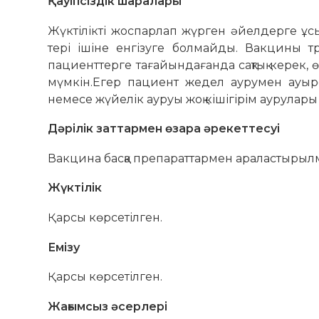
Қауіпсіздік шаралары
Жүктілікті жоспарлап жүрген әйелдерге ұ
тері ішіне енгізуге болмайды. Вакцины 
пациенттерге тағайындағанда сақтық керек, ө
мүмкін.Егер пациент жедел аурумен ауырс
немесе жүйелік ауруы жоқ кішігірім аурулары 
Дәрілік заттармен өзара әрекеттесуі
Вакцина басқа препараттармен араластырылм
Жүктілік
Қарсы көрсетілген.
Емізу
Қарсы көрсетілген.
Жағымсыз әсерлері