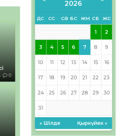
2026
ДС
СС
СӘ
БС
ЖМ
СБ
ЖС
1
2
7
3
4
5
6
8
9
10
11
12
13
14
15
16
сі
3
0
17
18
19
20
21
22
23
24
25
26
27
28
29
30
31
« Шілде
Қыркүйек »