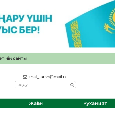
тінің сайты
zhal_jarsh@mail.ru
Жаһан
Руханият