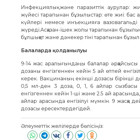
Инфекциялық және паразиттік аурулар: 
жүйесі тарапынан бұзылыстар: өте жиі: бас а
күйлері немесе инъекцияға вазовагальді р
жүреді.Асқазан-ішек жолы тарапынан бұзылыст
бұлшықет және дәнекер тіні тарапынан бұзылы
Балаларда қолданылуы
9-14 жас аралығындаңы балалар әрқайсысы 
дозаны енгізгеннен кейін 5 ай өтпей енгіз
керек. Вакцинаның екінші дозасы бірінші до
0,5 мл-ден 3 доза, 0, 1, 6 айлар сызбас
енгізгеннен кейін 1-ші және 2.5 ай арасында,
айлар арасында енгізілуі мүмкін. 9 жасқа де
дозасы ересектердегідей.
Әлеуметтік желілерде бөлісіңіз: