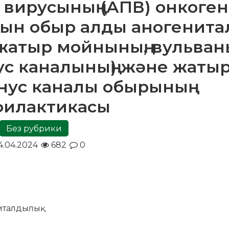
вирусының (АПВ) онкоген
ын обыр алды аногенита
жатыр мойнының, вульваны
ус каналының) және жаты
нус каналы обырының
филактикасы
Без рубрики
4.04.2024
682
0
талдылық.