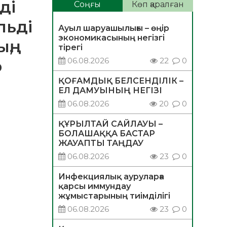
ді
Соңғы
Көп қаралған
льді
Ауыл шаруашылығы – өңір
экономикасының негізгі
ң,
тірегі
06.08.2026
22
0
р
ҚОҒАМДЫҚ БЕЛСЕНДІЛІК –
ЕЛ ДАМУЫНЫҢ НЕГІЗІ
06.08.2026
20
0
ҚҰРЫЛТАЙ САЙЛАУЫ –
БОЛАШАҚҚА БАСТАР
ЖАУАПТЫ ТАҢДАУ
06.08.2026
23
0
Инфекциялық ауруларға
қарсы иммундау
жұмыстарының тиімділігі
06.08.2026
23
0