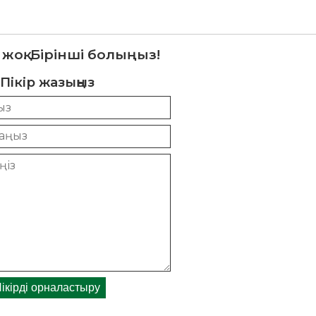
 жоқ. Бірінші болыңыз!
Пікір жазыңыз