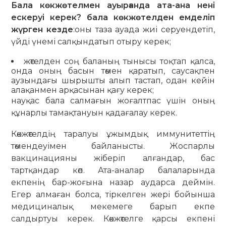
Бала көкжөтелмен ауырғанда ата-ана нені
ескеруі керек?
бала көкжөтелден емделіп
жүрген кезде
:оны таза ауада жиі серуендетіп,
үйді үнемі салқындатып отыру керек;
жөтелден соң баланың тынысы тоқтап қалса,
онда оның басын төмен қаратып, саусақпен
аузындағы шырышты алып тастап, одан кейін
алақанмен арқасынан қағу керек;
науқас бала салмағын жоғалтпас үшін оның
құнарлы тамақтануын қадағалау керек.
Көкжөтелдің таралуы ұжымдық иммунитеттің
төмендеуімен байланысты. Жоспарлы
вакцинацияны жіберіп алғандар, бас
тартқандар көп. Ата-аналар балаларында
екпенің бар-жоғына назар аударса деймін.
Егер алмаған болса, тіркелген жері бойынша
медициналық мекемеге барып екпе
салдыртуы керек. Көкжөтелге қарсы екпені