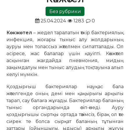
Без рубрики
25.04.2024
1283
0
Көкжөтел
– жедел таралатын өткір бактериялық
инфекция, жоғары тыныс алу жолдарының
ауруы мен толассыз жөтелмен сипатталады. Ол
әсіресе, жас балалар үшін қауіпті. Көкжөтел
асқынған жағдайда пневмония, мидың
зақымдалуы мен тыныс алудың тоқтауына алып
келуі мүмкін.
Қоздырғыш бактериялар науқас бала
жөтелгенде оның демі мен қақырығы арқылы
тарап, сау балаға жұғады. Бактериялар баланың
тыныс органдарында өсіп-өнеді. Ауру
қоздырғышы сыртқы ортада төзімсіз, бірақ ол өте
сирек те болса сырқат баланың тұтынған
заттары (ойыншығы, ыдысы) арқылы жұғуы