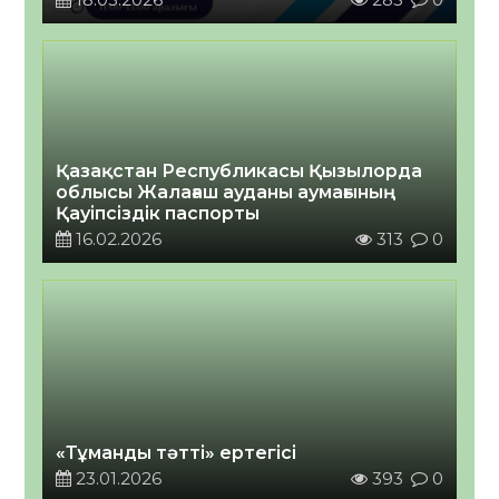
Қазақстан Республикасы Қызылорда
облысы Жалағаш ауданы аумағының
Қауіпсіздік паспорты
16.02.2026
313
0
«Тұманды тәтті» ертегісі
23.01.2026
393
0