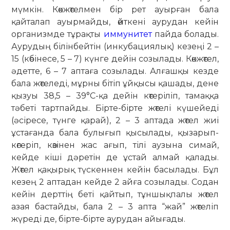
мүмкін. Көкжөтелмен бір рет ауырған бала
қайталап ауырмайды, өйткені аурудан кейін
организмде тұрақты
иммунитет
пайда болады.
Аурудың білінбейтін (инкубациялық) кезеңі 2 –
15 (көбінесе, 5 – 7) күнге дейін созылады. Көкжөтел,
әдетте, 6 – 7 аптаға созылады. Алғашқы кезде
бала жөтеледі, мұрны бітіп ұйқысы қашады, дене
қызуы 38,5 – 39°С-қа дейін көтеріліп, тамаққа
тәбеті тартпайды. Бірте-бірте жөтелі күшейеді
(әсіресе, түнге қарай), 2 – 3 аптада жөтел жиі
ұстағанда бала булығып қысылады, қызарып-
көгеріп, көзінен жас ағып, тілі аузына симай,
кейде кіші дәретін де ұстай алмай қалады.
Жөтел қақырық түскеннен кейін басылады. Бұл
кезең 2 аптадан кейде 2 айға созылады. Содан
кейін дерттің беті қайтып, тұншықпалы жөтел
азая бастайды, бала 2 – 3 апта “жай” жөтеліп
жүреді де, бірте-бірте аурудан айығады.