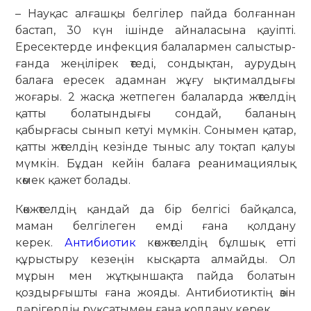
– Науқас алғашқы белгілер пайда болғаннан
бастап, 30 күн ішінде айналасына қауіпті.
Ересектерде инфекция балалармен салыстыр­
ғанда жеңілірек өтеді, сондықтан, аурудың
балаға ересек адамнан жұғу ықтималдығы
жоғары. 2 жасқа жетпеген балаларда жөтелдің
қатты болатындығы сондай, баланың
қабырғасы сынып кетуі мүмкін. Сонымен қатар,
қатты жөтелдің кезінде тыныс алу тоқтап қалуы
мүмкін. Бұдан кейін балаға реанимациялық
көмек қажет болады.
Көкжөтелдің қандай да бір белгісі байқалса,
маман белгілеген емді ғана қолдану
керек.
Антибиотик
көкжөтелдің бұлшық етті
құрыстыру кезеңін кысқарта алмайды. Ол
мұрын мен жұтқыншақта пайда болатын
қоздырғышты ғана жояды. Антибиотиктің өзін
дәрігердің рұқсатымен ғана қолдану керек.