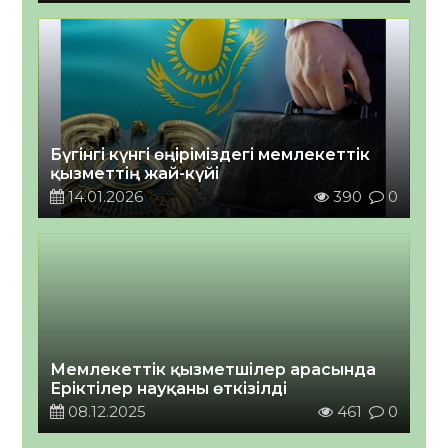
Бүгінгі күнгі өңіріміздегі мемлекеттік
қызметтің жай-күйі
14.01.2026
390
0
Мемлекеттік қызметшілер арасында
Еріктілер науқаны өткізілді
08.12.2025
461
0