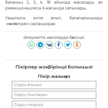
баланың 2, 3, 4, 18 айында жасалады, ал
ревакцинациясы 6 жасында салынады,
Уақытылы екпе алып, балаларыңызды
көкжөтелден сақтаңыздар
Әлеуметтік желілерде бөлісіңіз:
Пікірлер жоқ. Бірінші болыңыз!
Пікір жазыңыз