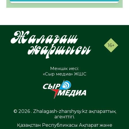
16+
Меншік иесі:
«Сыр медиа» ЖШС
© 2026 . Zhalagash-zharshysy.kz ақпараттық
агенттігі.
Қазақстан Республикасы Ақпарат және