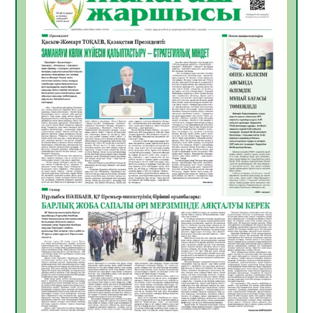
департаменті 20 мыңнан астам
көрерменнің қауіпсіздігін қамтамасыз етті
06.08.2026
34
0
ҚЫЗЫЛОРДАДА «САНАЛЫ ҰРПАҚ –
ЖАРҚЫН БОЛАШАҚ» АТТЫ КЕҢЕЙТІЛГЕН
МӘЖІЛІС ӨТТІ
05.08.2026
34
0
Қазақстан Орталық Азиядағы көшуге ең
қолайлы ел атанды
05.08.2026
35
0
Өрт қауіпсіздігі талаптарын сақтау – әр
азаматтың міндеті
05.08.2026
35
0
Руслан Рүстемұлы облыс әкімінің
кеңесшісі болып тағайындалды
05.08.2026
33
0
Цифрландыру саласын дамыту аясында