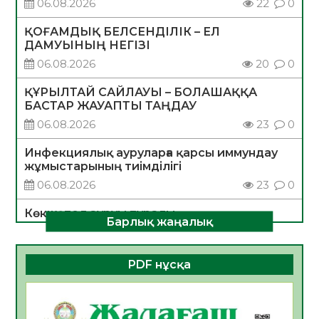
06.08.2026
22
0
ҚОҒАМДЫҚ БЕЛСЕНДІЛІК – ЕЛ
ДАМУЫНЫҢ НЕГІЗІ
06.08.2026
20
0
ҚҰРЫЛТАЙ САЙЛАУЫ – БОЛАШАҚҚА
БАСТАР ЖАУАПТЫ ТАҢДАУ
06.08.2026
23
0
Инфекциялық ауруларға қарсы иммундау
жұмыстарының тиімділігі
06.08.2026
23
0
Көкжөтел ауруы туралы
Барлық жаңалық
06.08.2026
21
0
АПВ вакцинасы туралы мәлімет
PDF нұсқа
06.08.2026
22
0
Open Air: Қызылорда облысы полиция