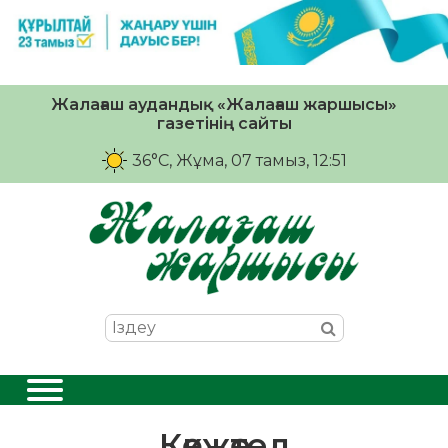
Жалағаш аудандық «Жалағаш жаршысы»
газетінің сайты
36°C
, Жұма, 07 тамыз, 12:51
Көкжөтел