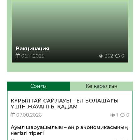
Вакцинация
06.11.2025
352
0
Соңғы
Көп қаралған
ҚҰРЫЛТАЙ САЙЛАУЫ – ЕЛ БОЛАШАҒЫ
ҮШІН ЖАУАПТЫ ҚАДАМ
07.08.2026
1
0
Ауыл шаруашылығы – өңір экономикасының
негізгі тірегі