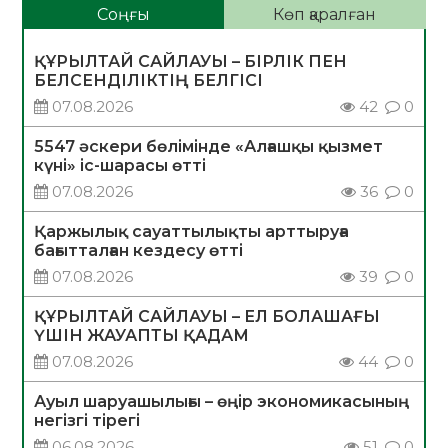
Соңғы
Көп қаралған
ҚҰРЫЛТАЙ САЙЛАУЫ – БІРЛІК ПЕН
БЕЛСЕНДІЛІКТІҢ БЕЛГІСІ
07.08.2026
42
0
5547 әскери бөлімінде «Алғашқы қызмет
күні» іс-шарасы өтті
07.08.2026
36
0
Қаржылық сауаттылықты арттыруға
бағытталған кездесу өтті
07.08.2026
39
0
ҚҰРЫЛТАЙ САЙЛАУЫ – ЕЛ БОЛАШАҒЫ
ҮШІН ЖАУАПТЫ ҚАДАМ
07.08.2026
44
0
Ауыл шаруашылығы – өңір экономикасының
негізгі тірегі
06.08.2026
51
0