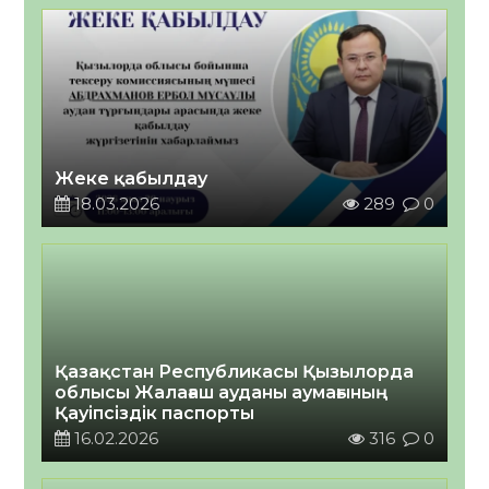
Жеке қабылдау
18.03.2026
289
0
Қазақстан Республикасы Қызылорда
облысы Жалағаш ауданы аумағының
Қауіпсіздік паспорты
16.02.2026
316
0