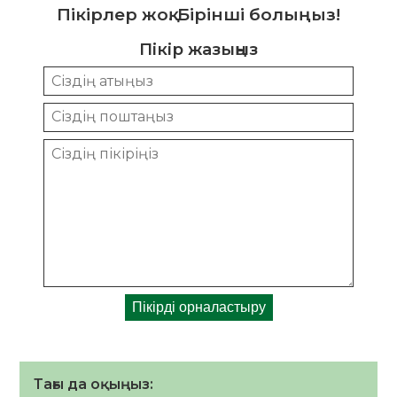
Пікірлер жоқ. Бірінші болыңыз!
Пікір жазыңыз
Тағы да оқыңыз: