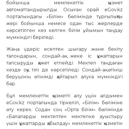
бойынша мемлекеттік қызмет
автоматтандырылды. Осыған орай eGov.kz
порталындағы «Білім» бөлімінде тұрғылықты
жері бойынша немесе одан тыс жерлерде
көрсетілген кез келген білім ұйы­мын таңдау
мүмкіндігі беріледі.
Жаңа үдеріс есептен шығару және бекіту
талондарын, сондай-ақ жеке іс құжаттарын
тапсыруды қажет етпейді. Мектеп таңдаған
кезде оқу тілі де көрсетіледі. Сондай-ақ өтініш
берушінің өтінімді қайтарып алуға мүмкіндігі
бар.
Бұл мемлекеттік қызметті алу үшін алдымен
eGov.kz порталында тіркеліп, «Білім» бөліміне
өту керек. Содан соң «Орта білім» бө­лімінде
«Балаларды мектептен мектепке ауыс­тыру
үшін құжаттарды қабылдау» мемлекеттік қызметін