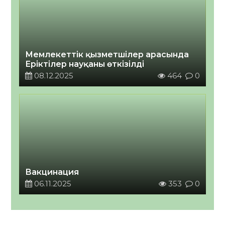
Мемлекеттік қызметшілер арасында
Еріктілер науқаны өткізілді
08.12.2025
464
0
Вакцинация
06.11.2025
353
0