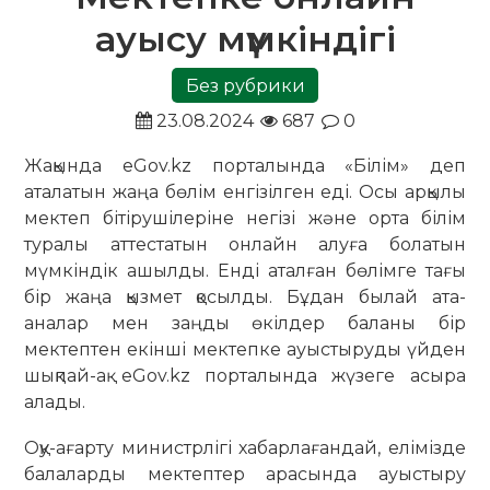
ауысу мүмкіндігі
Без рубрики
23.08.2024
687
0
Жақында eGov.kz порталында «Білім» деп
аталатын жаңа бөлім енгізілген еді. Осы арқылы
мектеп бітірушілеріне негізі және орта білім
туралы аттестатын онлайн алуға болатын
мүмкіндік ашылды. Енді аталған бөлімге тағы
бір жаңа қызмет қосылды. Бұдан былай ата-
аналар мен заңды өкілдер баланы бір
мектептен екінші мектепке ауыстыруды үйден
шықпай-ақ eGov.kz порталында жүзеге асыра
алады.
Оқу-ағарту министрлігі хабарлағандай, елі­міз­де
балаларды мектептер арасында ауыстыру