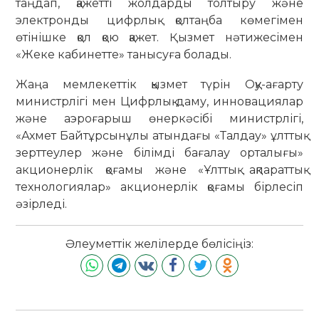
таңдап, қажетті жолдарды толтыру және
электронды цифрлық қолтаңба көмегімен
өтінішке қол қою қажет. Қызмет нәтижесімен
«Жеке кабинетте» танысуға болады.
Жаңа мемлекеттік қызмет түрін Оқу-ағарту
министрлігі мен Цифрлық даму, инновациялар
және аэроғарыш өнеркәсібі министрлігі,
«Ахмет Байтұрсынұлы атындағы «Талдау» ұлттық
зерт­теу­лер және білімді бағалау орталығы»
акцио­нер­лік қо­ғамы және «Ұлттық ақпараттық
техноло­гия­лар» акционерлік қоғамы бірлесіп
әзірледі.
Әлеуметтік желілерде бөлісіңіз: