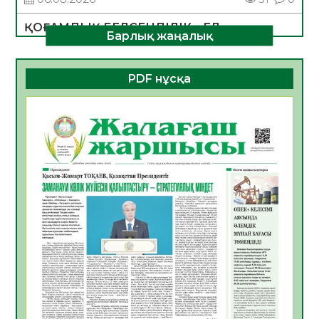
ҚОҒАМДЫҚ БЕЛСЕНДІЛІК – ЕЛ
Барлық жаңалық
ДАМУЫНЫҢ НЕГІЗІ
06.08.2026
49
0
PDF нұсқа
ҚҰРЫЛТАЙ САЙЛАУЫ – БОЛАШАҚҚА
БАСТАР ЖАУАПТЫ ТАҢДАУ
06.08.2026
51
0
Инфекциялық ауруларға қарсы иммундау
жұмыстарының тиімділігі
06.08.2026
53
0
Көкжөтел ауруы туралы
06.08.2026
51
0
АПВ вакцинасы туралы мәлімет
06.08.2026
49
0
Open Air: Қызылорда облысы полиция
департаменті 20 мыңнан астам