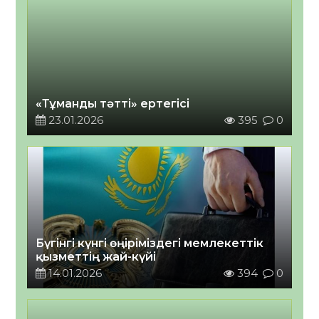
«Тұманды тәтті» ертегісі
23.01.2026
395
0
Бүгінгі күнгі өңіріміздегі мемлекеттік
қызметтің жай-күйі
14.01.2026
394
0