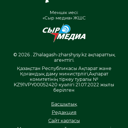
Меншік иесі:
«Сыр медиа» ЖШС
© 2026 . Zhalagash-zharshysy.kz ақпараттық
агенттігі.
Қазақстан Республикасы Ақпарат және
Қоғамдық даму министрлігі,Ақпарат
комитетінің тіркеу туралы №
KZ91VPY00052420 куәлігі 21.07.2022 жылы
берілген
Басшылық
Редакция
Сайт картасы