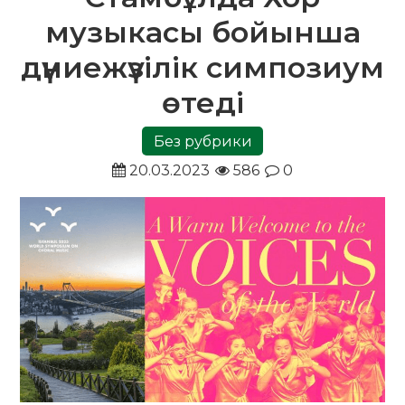
музыкасы бойынша
дүниежүзілік симпозиум
өтеді
Без рубрики
20.03.2023
586
0