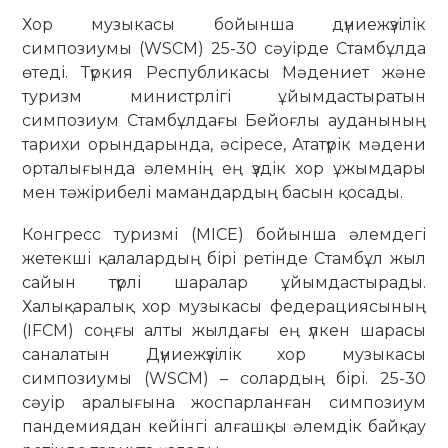
Хор музыкасы бойынша дүниежүзілік
симпозиумы (WSCM) 25-30 сәуірде Стамбұлда
өтеді. Түркия Республикасы Мәдениет және
туризм министрлігі ұйымдастыратын
симпозиум Стамбұлдағы Бейоғлы ауданының
тарихи орындарында, әсіресе, Ататүрік мәдени
орталығында әлемнің ең үздік хор ұжымдары
мен тәжірибелі мамандардың басын қосады.
Конгресс туризмі (MICE) бойынша әлемдегі
жетекші қалалардың бірі ретінде Стамбұл жыл
сайын түрлі шаралар ұйымдастырады.
Халықаралық хор музыкасы федерациясының
(IFCM) соңғы алты жылдағы ең үлкен шарасы
саналатын Дүниежүзілік хор музыкасы
симпозиумы (WSCM) – солардың бірі. 25-30
сәуір аралығына жоспарланған симпозиум
пандемиядан кейінгі алғашқы әлемдік байқау