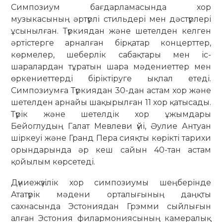
Симпозиум бағдарламасында хор
музыкасының әртүрлі стильдері мен дәстүрлері
ұсынылған. Түркиядан және шетелден келген
әртістерге арналған бірқатар концерттер,
көрмелер, шеберлік сабақтары мен іс-
шаралардан тұратын шара мәдениеттер мен
өркениеттерді біріктіруге ықпал етеді.
Симпозиумға Түркиядан 30-дан астам хор және
шетелден арнайы шақырылған 11 хор қатысады.
Түрік және шетелдік хор ұжымдары
Бейоглудың Галат Мевлеви үйі, Әулие Антуан
шіркеуі және Гранд Пера сияқты көрікті тарихи
орындарында әр кеш сайын 40-тан астам
қойылым көрсетеді.
Дүниежүзілік хор симпозиумы шеңберінде
Ататүрік мәдени орталығының даңқты
сахнасында Эстониядан Грэмми сыйлығын
алған Эстония филармониясының камералық