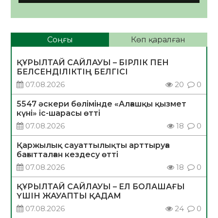
Соңғы
Көп қаралған
ҚҰРЫЛТАЙ САЙЛАУЫ – БІРЛІК ПЕН
БЕЛСЕНДІЛІКТІҢ БЕЛГІСІ
07.08.2026
20
0
5547 әскери бөлімінде «Алғашқы қызмет
күні» іс-шарасы өтті
07.08.2026
18
0
Қаржылық сауаттылықты арттыруға
бағытталған кездесу өтті
07.08.2026
18
0
ҚҰРЫЛТАЙ САЙЛАУЫ – ЕЛ БОЛАШАҒЫ
ҮШІН ЖАУАПТЫ ҚАДАМ
07.08.2026
24
0