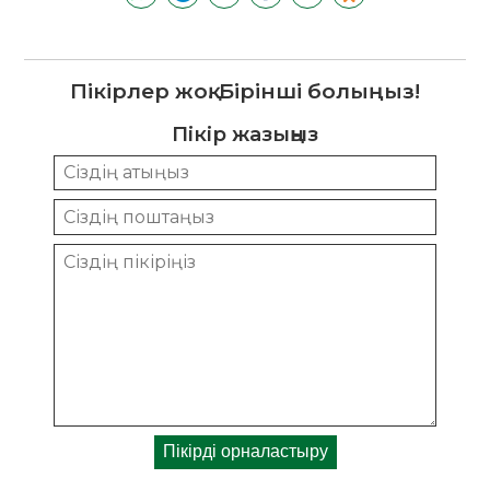
Пікірлер жоқ. Бірінші болыңыз!
Пікір жазыңыз