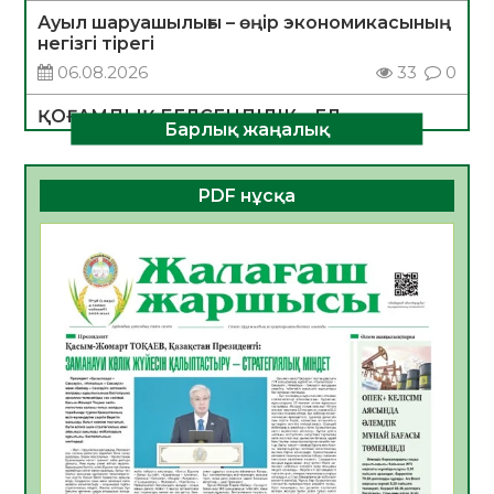
Ауыл шаруашылығы – өңір экономикасының
негізгі тірегі
06.08.2026
33
0
ҚОҒАМДЫҚ БЕЛСЕНДІЛІК – ЕЛ
Барлық жаңалық
ДАМУЫНЫҢ НЕГІЗІ
06.08.2026
31
0
PDF нұсқа
ҚҰРЫЛТАЙ САЙЛАУЫ – БОЛАШАҚҚА
БАСТАР ЖАУАПТЫ ТАҢДАУ
06.08.2026
34
0
Инфекциялық ауруларға қарсы иммундау
жұмыстарының тиімділігі
06.08.2026
34
0
Көкжөтел ауруы туралы
06.08.2026
32
0
АПВ вакцинасы туралы мәлімет