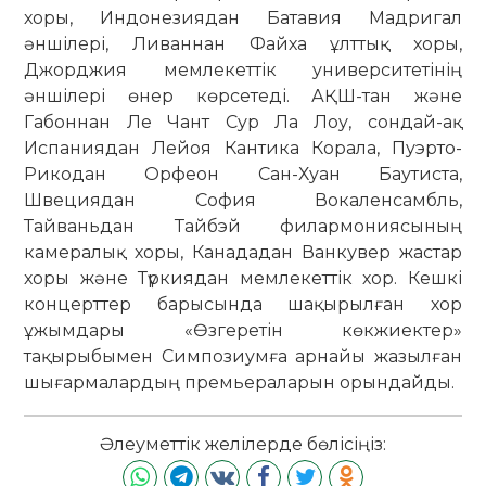
хоры, Индонезиядан Батавия Мадригал
әншілері, Ливаннан Файха ұлттық хоры,
Джорджия мемлекеттік университетінің
әншілері өнер көрсетеді. АҚШ-тан және
Габоннан Ле Чант Сур Ла Лоу, сондай-ақ
Испаниядан Лейоя Кантика Корала, Пуэрто-
Рикодан Орфеон Сан-Хуан Баутиста,
Швециядан София Вокаленсамбль,
Тайваньдан Тайбэй филармониясының
камералық хоры, Канададан Ванкувер жастар
хоры және Түркиядан мемлекеттік хор. Кешкі
концерттер барысында шақырылған хор
ұжымдары «Өзгеретін көкжиектер»
тақырыбымен Симпозиумға арнайы жазылған
шығармалардың премьераларын орындайды.
Әлеуметтік желілерде бөлісіңіз: