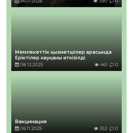
14.01.2026
390
0
Мемлекеттік қызметшілер арасында
Еріктілер науқаны өткізілді
08.12.2025
461
0
Вакцинация
06.11.2025
352
0