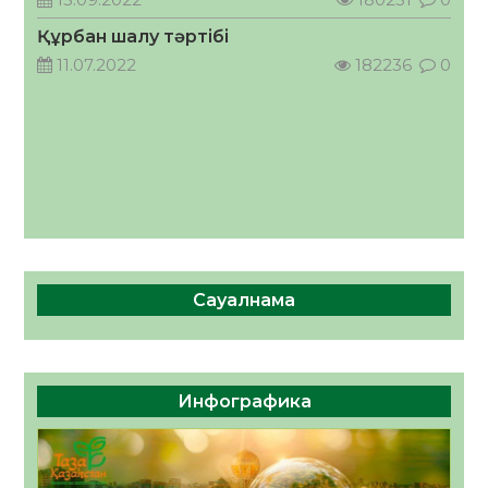
05.08.2026
42
0
Құрбан шалу тәртібі
11.07.2022
182236
0
Сауалнама
Инфографика