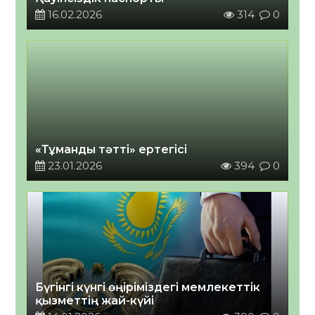
16.02.2026
314
0
«Тұманды тәтті» ертегісі
23.01.2026
394
0
Бүгінгі күнгі өңіріміздегі мемлекеттік
қызметтің жай-күйі