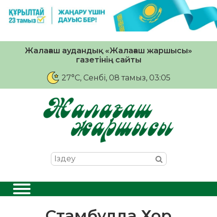
Жалағаш аудандық «Жалағаш жаршысы»
газетінің сайты
27°C
, Сенбі, 08 тамыз, 03:05
Стамбұлда Хор