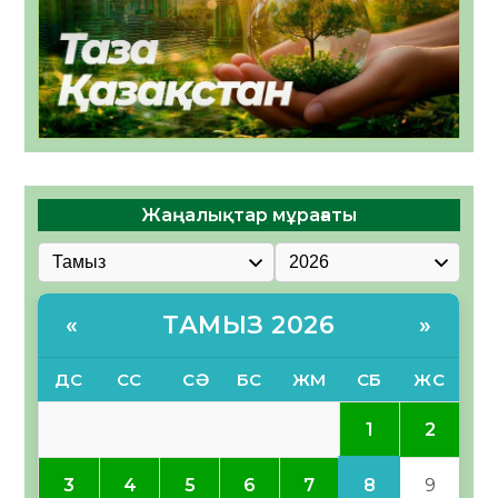
Жаңалықтар мұрағаты
ТАМЫЗ 2026
«
»
ДС
СС
СӘ
БС
ЖМ
СБ
ЖС
1
2
8
3
4
5
6
7
9