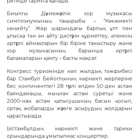
ретінде тарихта қалады.
Биылғы Дүниежүзілік хор музыкасы
симпозиумының тақырыбы – “Көкжиекті
кеңейту”. Жер шарындағы барлық ұлт пен
ұлысқа тән ән айту дәстүрін құрметтеу, әлемнің
әртүрлі аймақтарын бір біріне таныстыру және
хор музыкасының барынша әртүрлі
баламаларын қамту – басты мақсат.
Конгресс туризмінде көп жылдық тәжірибесі
бар Стамбул Бейоглының көрнекті жерлеріне
бес континенттегі 28 түрлі елден 50-ден астам
баяндамашы, мыңнан астам суретші және
2000-нан астам қатысушының басын қосып,
ортақ жобаларды жүзеге асырудың жолдарын
қарастырады.
Ыстамбұлдың көрнекті және тарихи
орындарында ұмытылмас концерттер