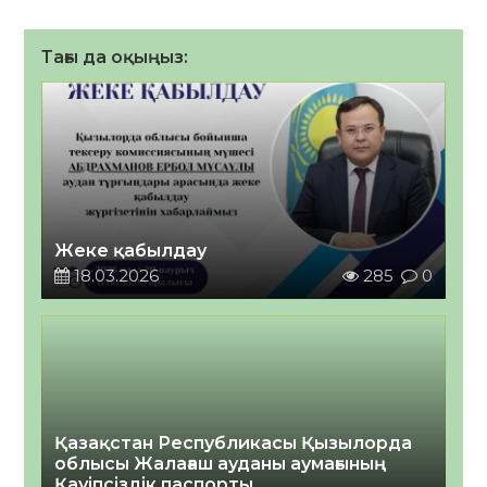
Тағы да оқыңыз:
Жеке қабылдау
18.03.2026
285
0
Қазақстан Республикасы Қызылорда
облысы Жалағаш ауданы аумағының
Қауіпсіздік паспорты