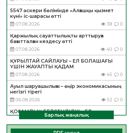
5547 әскери бөлімінде «Алғашқы қызмет
күні» іс-шарасы өтті
07.08.2026
38
0
Қаржылық сауаттылықты арттыруға
бағытталған кездесу өтті
07.08.2026
40
0
ҚҰРЫЛТАЙ САЙЛАУЫ – ЕЛ БОЛАШАҒЫ
ҮШІН ЖАУАПТЫ ҚАДАМ
07.08.2026
45
0
Ауыл шаруашылығы – өңір экономикасының
негізгі тірегі
06.08.2026
52
0
ҚОҒАМДЫҚ БЕЛСЕНДІЛІК – ЕЛ
Барлық жаңалық
ДАМУЫНЫҢ НЕГІЗІ
06.08.2026
50
0
PDF нұсқа