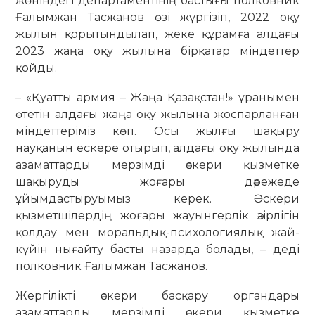
жөніндегі департаментінің бастығы полковник
Ғалымжан Тасжанов өзі жүргізіп, 2022 оқу
жылын қорытындылап, жеке құрамға алдағы
2023 жаңа оқу жылына бірқатар міндеттер
қойды.
– «Қуатты армия – Жаңа Қазақстан!» ұранымен
өтетін алдағы жаңа оқу жылына жоспарланған
міндеттеріміз көп. Осы жылғы шақыру
науқанын ескере отырып, алдағы оқу жылында
азаматтарды мерзімді әскери қызметке
шақыруды жоғары дәрежеде
ұйымдастыруымыз керек. Әскери
қызметшілердің жоғары жауынгерлік әзірлігін
қолдау мен моральдық-психологиялық жай-
күйін нығайту басты назарда болады, – деді
полковник Ғалымжан Тасжанов.
Жергілікті әскери басқару органдары
азаматтарды мерзімді әскери қызметке