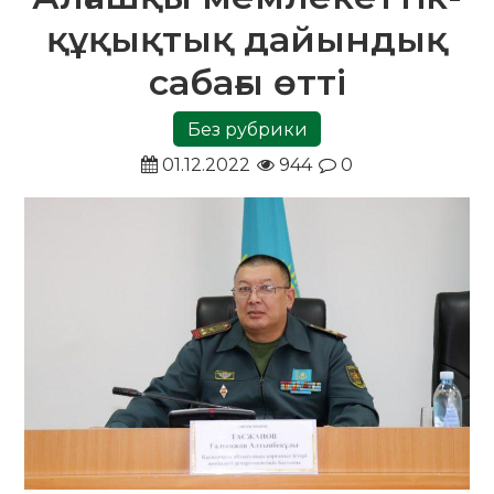
құқықтық дайындық
сабағы өтті
Без рубрики
01.12.2022
944
0