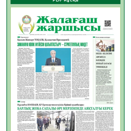
ҚҰРЫЛТАЙ САЙЛАУЫ – БОЛАШАҚҚА
БАСТАР ЖАУАПТЫ ТАҢДАУ
06.08.2026
52
0
Инфекциялық ауруларға қарсы иммундау
жұмыстарының тиімділігі
06.08.2026
54
0
Көкжөтел ауруы туралы
06.08.2026
52
0
АПВ вакцинасы туралы мәлімет
06.08.2026
51
0
Open Air: Қызылорда облысы полиция
департаменті 20 мыңнан астам
көрерменнің қауіпсіздігін қамтамасыз етті
06.08.2026
63
0
ҚЫЗЫЛОРДАДА «САНАЛЫ ҰРПАҚ –
ЖАРҚЫН БОЛАШАҚ» АТТЫ КЕҢЕЙТІЛГЕН