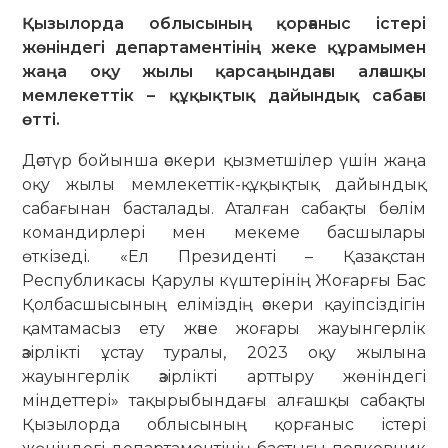
Қызылорда облысының қорғаныс істері
жөніндегі департаментінің жеке құрамымен
жаңа оқу жылы қарсаңындағы алғашқы
мемлекеттік – құқықтық дайындық сабағы
өтті.
Дәстүр бойынша әскери қызметшілер үшін жаңа
оқу жылы мемлекеттік-құқықтық дайындық
сабағынан басталады. Аталған сабақты бөлім
командирлері мен мекеме басшылары
өткізеді. «Ел Президенті – Қазақстан
Республикасы Қарулы күштерінің Жоғарғы Бас
Қолбасшысының еліміздің әскери қауіпсіздігін
қамтамасыз ету және жоғары жауынгерлік
әзірлікті ұстау туралы, 2023 оқу жылына
жауынгерлік әзірлікті арттыру жөніндегі
міндеттері» тақырыбындағы алғашқы сабақты
Қызылорда облысының қорғаныс істері