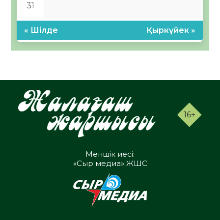
31
« Шілде
Қыркүйек »
16+
Меншік иесі:
«Сыр медиа» ЖШС