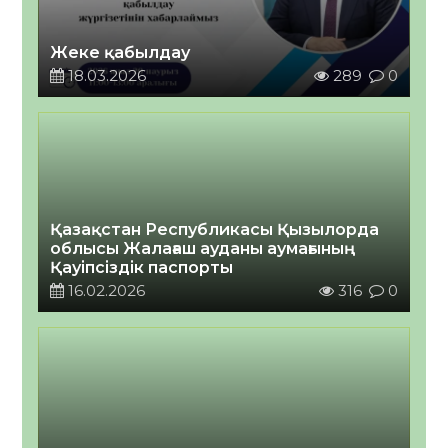
Жеке қабылдау
18.03.2026
289
0
Қазақстан Республикасы Қызылорда
облысы Жалағаш ауданы аумағының
Қауіпсіздік паспорты
16.02.2026
316
0