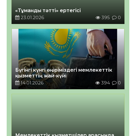
«Тұманды тәтті» ертегісі
23.01.2026
395
0
Бүгінгі күнгі өңіріміздегі мемлекеттік
қызметтің жай-күйі
14.01.2026
394
0
Мемлекеттік қызметшілер арасында