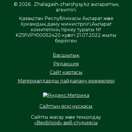
© 2026 . Zhalagash-zharshysy.kz ақпараттық
агенттігі.
Қазақстан Республикасы Ақпарат және
Қоғамдық даму министрлігі,Ақпарат
комитетінің тіркеу туралы №
KZ91VPY00052420 куәлігі 21.07.2022 жылы
берілген
Басшылық
Редакция
Сайт картасы
Материалдарды пайдалану ережелері
Сайттың ескі нұсқасы
Сайтты жасау және техқолдау
«Beoblood» веб-студиясы