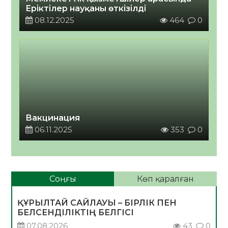
Еріктілер науқаны өткізілді
08.12.2025
464
0
Вакцинация
06.11.2025
353
0
Соңғы
Көп қаралған
ҚҰРЫЛТАЙ САЙЛАУЫ – БІРЛІК ПЕН
БЕЛСЕНДІЛІКТІҢ БЕЛГІСІ
07.08.2026
43
0