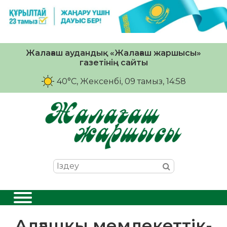
Жалағаш аудандық «Жалағаш жаршысы»
газетінің сайты
40°C
, Жексенбі, 09 тамыз, 14:58
Алғашқы мемлекеттік-