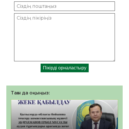
Тағы да оқыңыз: