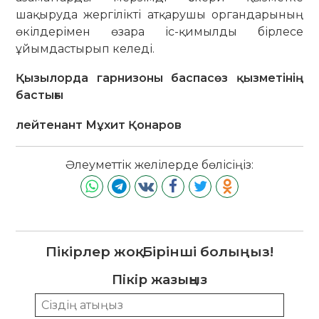
шақыруда жергілікті атқарушы органдарының
өкілдерімен өзара іс-қимылды бірлесе
ұйымдастырып келеді.
Қызылорда гарнизоны баспасөз қызметінің
бастығы
лейтенант Мұхит Қонаров
Әлеуметтік желілерде бөлісіңіз:
Пікірлер жоқ. Бірінші болыңыз!
Пікір жазыңыз