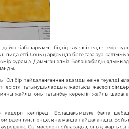
 дейін бабаларымыз біздің тәуелсіз елде өмір сүрг
н пида етті. Соның арқасында бізге таза ауа, салтымыз, 
де өмір сүреміз. Дамыған елміз. Болашақ біздің қолымызд
ланды.
ады. Ол бір пайдаланғаннан адамды өзіне тәуелді қыл
пті есірткі тұтынушылардың жартысы жасөспірімдер.
зияны жайлы, оны тұтынбау керектігі жайлы шарала
зге кедергі келтіреді. Болашағымызға балта шабад
өмірден түңілгенде, қиналғанда пайдаланады. Бойы
 әурешілік. Сіз мәселені ойласаңыз, оның жартысы