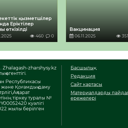
кеттік қызметшілер
нда Еріктілер
ы өткізілді
Вакцинация
.2025
460
0
06.11.2025
35
. Zhalagash-zharshysy.kz
Басшылық
ық агенттігі.
Редакция
тан Республикасы
Сайт картасы
т және Қоғамдық даму
рлігі,Ақпарат
Материалдарды пайда
тінің тіркеу туралы №
ережелері
Y00052420 куәлігі
2022 жылы берілген