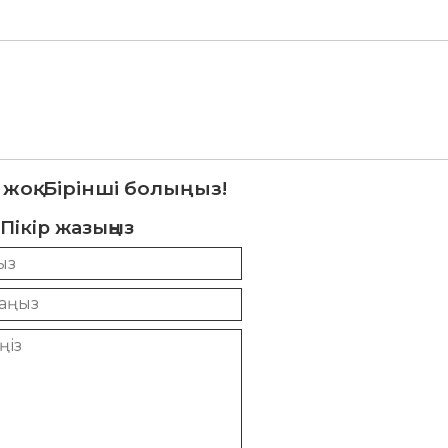
 жоқ. Бірінші болыңыз!
Пікір жазыңыз