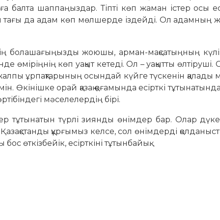
а балта шаппаңыздар. Тіпті көп жаман істер осы ес
н тағы да адам көп мөлшерде іздейді. Ол адамның 
іздің болашағыңызды жоюшы, арман-мақсатыңның күл
өміріңнің көп уақыт кетеді. Ол – уақытты өлтіруші. 
жалпы ұрпақтарының осындай күйге түскенін қалады
ін. Өкінішке орай қазақ қоғамында есірткі тұтынатында
әртібіндегі мәселелердің бірі.
дер тұтынатын түрлі зиянды өнімдер бар. Олар дүк
 Қазақстанды құрғымыз келсе, сол өнімдерді қолданыс
бос өткізбейік, есірткіні тұтынбайық
.