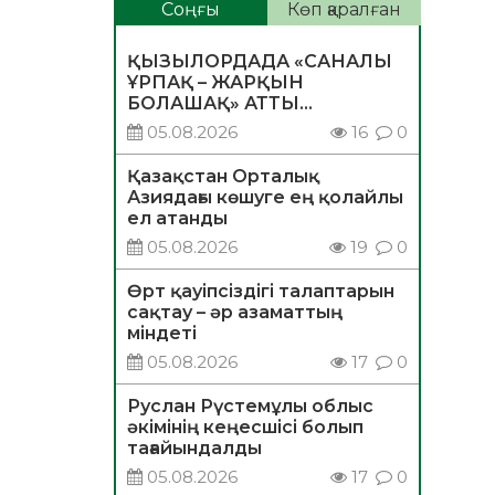
Соңғы
Көп қаралған
ҚЫЗЫЛОРДАДА «САНАЛЫ
ҰРПАҚ – ЖАРҚЫН
БОЛАШАҚ» АТТЫ
КЕҢЕЙТІЛГЕН МӘЖІЛІС
05.08.2026
16
0
ӨТТІ
Қазақстан Орталық
Азиядағы көшуге ең қолайлы
ел атанды
05.08.2026
19
0
Өрт қауіпсіздігі талаптарын
сақтау – әр азаматтың
міндеті
05.08.2026
17
0
Руслан Рүстемұлы облыс
әкімінің кеңесшісі болып
тағайындалды
05.08.2026
17
0