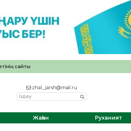
тінің сайты
zhal_jarsh@mail.ru
Жаһан
Руханият