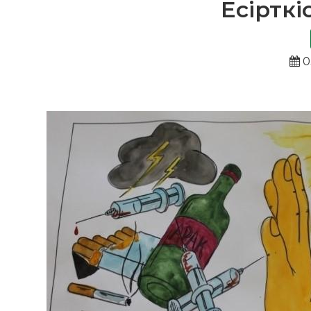
Есірткі
0