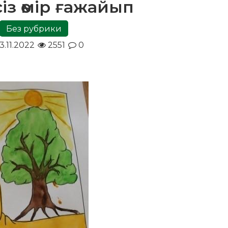
сіз өмір ғажайып
Без рубрики
3.11.2022
2551
0