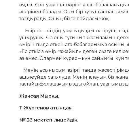
қояды. Сол уақытша нәрсе үшін болашағыңызғ
әсерінен болады. Оны бір тұтынғаннан кейі
тоздырады. Оның бізге пайдасы жоқ.
Есірткі – сіздің уақытыңызды өлтіруші, с
ұшырушы. Сіз оны тұтынып жазыламын дегенде 
өмірін пида еткен ата-бабаларымыз осыны, 
«Есірткісіз өмір ғажайып» деген сөзге келісем
аз емес. Олармен күрес – күн сайынғы күн т
Менің ұсынысым қазіргі таңда жасөспірім
ашық күйде сатылуда. Менің қалауым біз жаңа
тастайық. Болашағымызды ойлап, уақытымызды 
Жансая Мырқы,
Т.Жүргенов атындағы
№123 мектеп-лицейдің