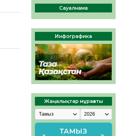
04.08.2026
47
0
Сауалнама
Құрылтай: Қызылордада
1344 комиссия мүшесінің
білімі жетілдіріледі
04.08.2026
38
0
Инфографика
ҚҰРЫЛТАЙ САЙЛАУЫ – ЕЛ
БІРЛІГІ МЕН АЗАМАТТЫҚ
ЖАУАПКЕРШІЛІКТІҢ
КӨРІНІСІ
04.08.2026
49
0
Жаңалықтар мұрағаты
ТАМЫЗ
«
»