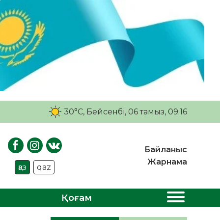
30°C
, Бейсенбі, 06 тамыз, 09:16
Байланыс
Жарнама
қаз
qaz
Қоғам