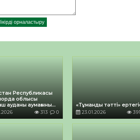
стан Республикасы
орда облысы
аш ауданы аумағының
«Тұманды тәтті» ертегі
іздік паспорты
.2026
313
0
23.01.2026
39