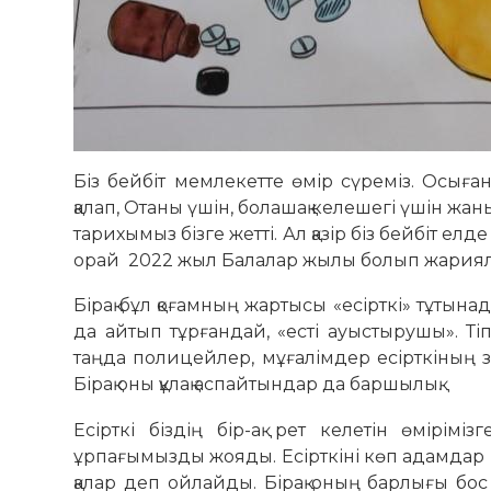
Біз бейбіт мемлекетте өмір сүреміз. Осыған
қалап, Отаны үшін, болашақ келешегі үшін жаны
тарихымыз бізге жетті. Ал қазір біз бейбіт ел
орай 2022 жыл Балалар жылы болып жария
Бірақ бұл қоғамның жартысы «есірткі» тұтын
да айтып тұрғандай, «есті ауыстырушы». Ті
таңда полицейлер, мұғалімдер есірткіның 
Бірақ оны құлақ аспайтындар да баршылық.
Есірткі біздің бір-ақ рет келетін өмірімі
ұрпағымызды жояды. Есірткіні көп адамдар 
қалар деп ойлайды. Бірақ оның барлығы бос