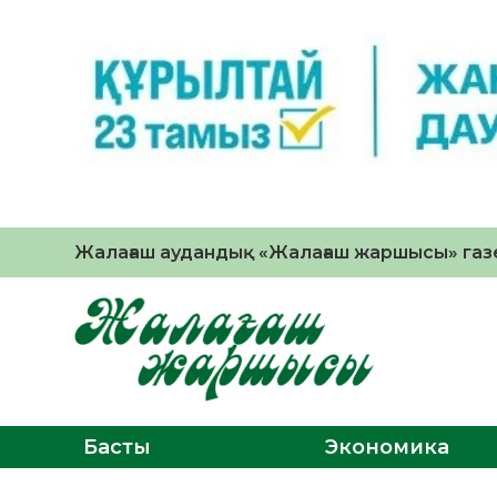
Жалағаш аудандық «Жалағаш жаршысы» газе
Басты
Экономика