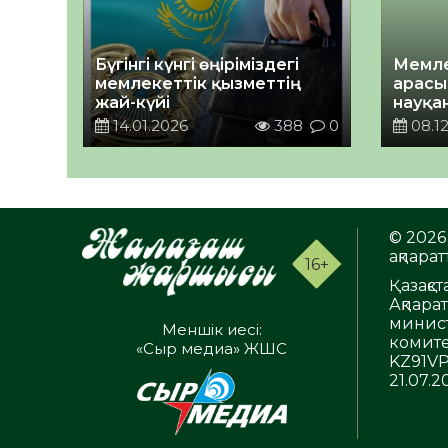
Бүгінгі күнгі өңіріміздегі
Мемле
мемлекеттік қызметтің
арасы
жай-күйі
науқан
14.01.2026
388
0
08.12
© 2026 
ақпаратт
16+
Қазақс
Ақпара
минист
Меншік иесі:
комите
«Сыр медиа» ЖШС
KZ91VP
21.07.