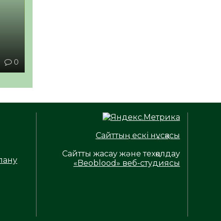
1
0
Сайттың ескі нұсқасы
Сайтты жасау және техқолдау
лану
«Beoblood» веб-студиясы