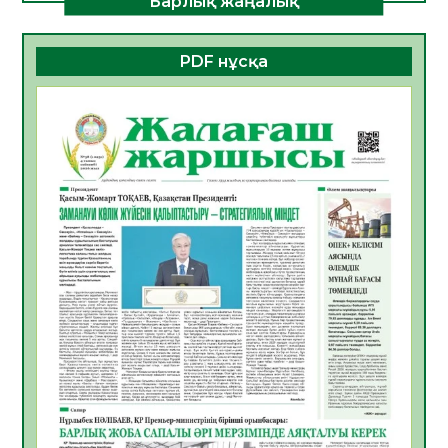
Барлық жаңалық
ДАМУЫНЫҢ НЕГІЗІ
06.08.2026
49
0
PDF нұсқа
ҚҰРЫЛТАЙ САЙЛАУЫ – БОЛАШАҚҚА
БАСТАР ЖАУАПТЫ ТАҢДАУ
06.08.2026
51
0
Инфекциялық ауруларға қарсы иммундау
жұмыстарының тиімділігі
06.08.2026
53
0
Көкжөтел ауруы туралы
06.08.2026
51
0
АПВ вакцинасы туралы мәлімет
06.08.2026
49
0
Open Air: Қызылорда облысы полиция
департаменті 20 мыңнан астам
көрерменнің қауіпсіздігін қамтамасыз етті
06.08.2026
62
0