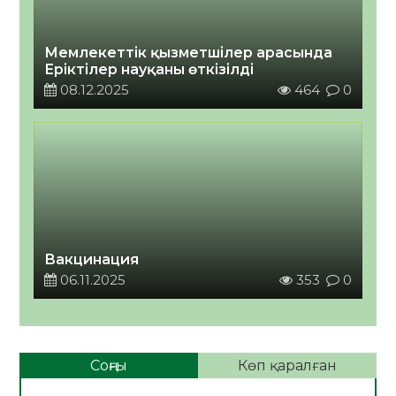
Мемлекеттік қызметшілер арасында
Еріктілер науқаны өткізілді
08.12.2025
464
0
Вакцинация
06.11.2025
353
0
Соңғы
Көп қаралған