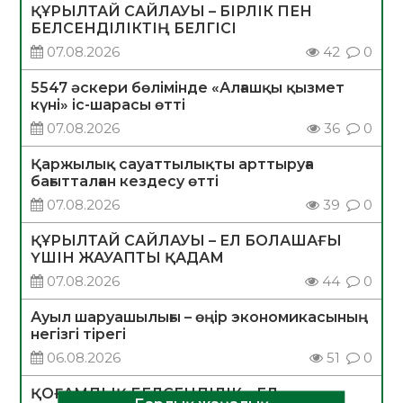
ҚҰРЫЛТАЙ САЙЛАУЫ – БІРЛІК ПЕН
БЕЛСЕНДІЛІКТІҢ БЕЛГІСІ
07.08.2026
42
0
5547 әскери бөлімінде «Алғашқы қызмет
күні» іс-шарасы өтті
07.08.2026
36
0
Қаржылық сауаттылықты арттыруға
бағытталған кездесу өтті
07.08.2026
39
0
ҚҰРЫЛТАЙ САЙЛАУЫ – ЕЛ БОЛАШАҒЫ
ҮШІН ЖАУАПТЫ ҚАДАМ
07.08.2026
44
0
Ауыл шаруашылығы – өңір экономикасының
негізгі тірегі
06.08.2026
51
0
ҚОҒАМДЫҚ БЕЛСЕНДІЛІК – ЕЛ