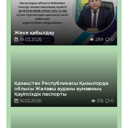
Жеке қабылдау
18.03.2026
289
0
Қазақстан Республикасы Қызылорда
облысы Жалағаш ауданы аумағының
Қауіпсіздік паспорты
16.02.2026
316
0