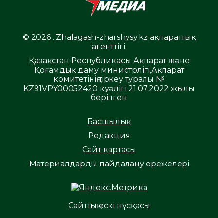
© 2026 . Zhalagash-zharshysy.kz ақпараттық
агенттігі.
Қазақстан Республикасы Ақпарат және
Қоғамдық даму министрлігі,Ақпарат
комитетінің тіркеу туралы №
KZ91VPY00052420 куәлігі 21.07.2022 жылы
берілген
Басшылық
Редакция
Сайт картасы
Материалдарды пайдалану ережелері
Сайттың ескі нұсқасы