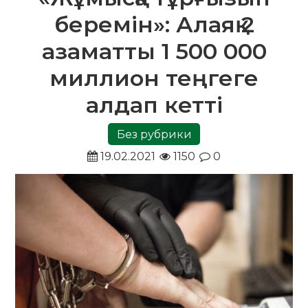
беремін»: Алаяқ 2
азаматты 1 500 000
миллион теңгеге
алдап кетті
Без рубрики
19.02.2021
1150
0