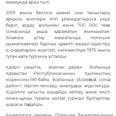
мазмұнда арыз түсті.
2019 жылы белгісіз азамат оны таныстары
арқылы жолсерік етіп ұйымдастыруға уәде
беріп, алдау жолымен өзіне 700 000 теңге
сомасында ақша қаражатын жымқырған.
Алаяқты ұстау мақсатында полиция
қызметкерлері барлық қажетті жедел-іздестіру
іс-шараларын жүргізіп, нәтижесінде 1975 жылы
туған қала тұрғыны ұсталды.
Қазіргі уақытта, аталған дерек бойынша
Қазақстан Республикасының Қылмыстық
кодексінің 190-бабы бойынша
(Алаяқтық)
сотқа
дейінгі тергеп-тексеру амалдары жүргізілуде.
Күдіктіге қатысты ешқайда кетпеу және тиісті
мінез-құлық туралы қолхат түрінде бұлтартпау
шарасы таңдалды.
Қызылорда қалалық Полиция басқармасының