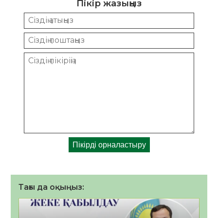
Пікір жазыңыз
Тағы да оқыңыз: