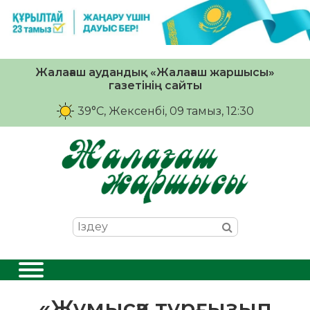
Жалағаш аудандық «Жалағаш жаршысы»
газетінің сайты
39°C
, Жексенбі, 09 тамыз, 12:30
«Жұмысқа тұрғызып