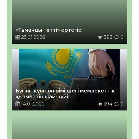
«Тұманды тәтті» ертегісі
23.01.2026
395
0
Бүгінгі күнгі өңіріміздегі мемлекеттік
қызметтің жай-күйі
14.01.2026
394
0