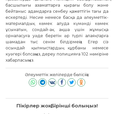
басшылығы азаматтарға қырағы болу және
бейтаныс адамдарға сенбеу қажеттігін тағы да
ескертеді. Несие немесе басқа да әлеуметтік-
материалдық көмек алуда күмәнді көмек
ұсынатын, сондай-ақ ақша үшін жұмысқа
орналасуға уәде беретін әр түрлі алаяқтарға
шамадан тыс сенім білдірмеңіз. Егер сіз
осындай қылмыстардың құрбаны немесе
куәгері болсаңыз, дереу полицияға 102 нөміріне
хабарласыңыз.
Әлеуметтік желілерде бөлісіңіз:
Пікірлер жоқ. Бірінші болыңыз!