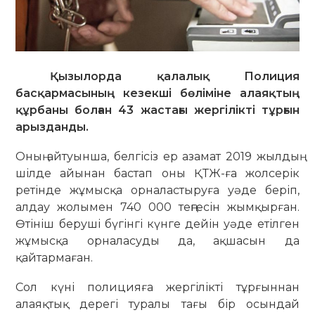
Қызылорда қалалық Полиция
басқармасының кезекші бөліміне алаяқтың
құрбаны болған 43 жастағы жергілікті тұрғын
арызданды.
Оның айтуынша, белгісіз ер азамат 2019 жылдың
шілде айынан бастап оны ҚТЖ-ға жолсерік
ретінде жұмысқа орналастыруға уәде беріп,
алдау жолымен 740 000 теңгесін жымқырған.
Өтініш беруші бүгінгі күнге дейін уәде етілген
жұмысқа орналасуды да, ақшасын да
қайтармаған.
Сол күні полицияға жергілікті тұрғыннан
алаяқтық дерегі туралы тағы бір осындай