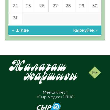
24
25
26
27
28
29
30
31
« Шілде
Қыркүйек »
16+
Меншік иесі:
«Сыр медиа» ЖШС