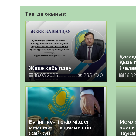
Тағы да оқыңыз:
Қазақ
Қызыл
Жеке қабылдау
Жалағ
Қауіпс
18.03.2026
285
0
16.02
Бүгінгі күнгі өңіріміздегі
Мемле
мемлекеттік қызметтің
арасы
жай-күйі
науқан