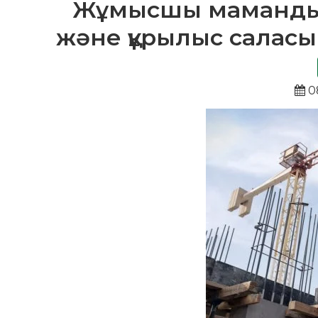
Жұмысшы мамандық
және құрылыс саласы
0