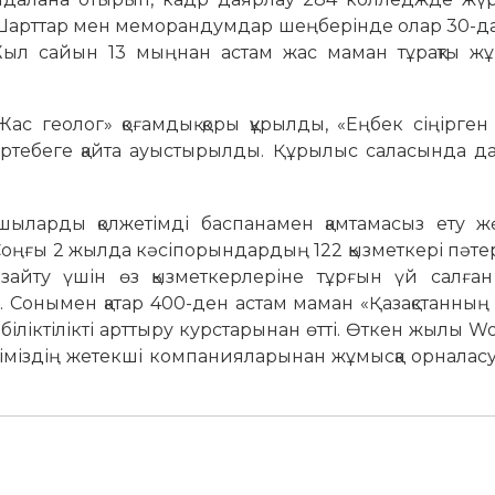
Шарттар мен меморандумдар шеңберінде олар 30-да
 Жыл сайын 13 мыңнан астам жас маман тұрақты ж
с геолог» қоғамдық қоры құрылды, «Еңбек сіңірген
әртебеге қайта ауыстырылды. Құрылыс саласында д
ыларды қолжетімді баспанамен қамтамасыз ету жө
оңғы 2 жылда кәсіпорындардың 122 қызметкері пәтер
зайту үшін өз қызметкерлеріне тұрғын үй салға
Сонымен қатар 400-ден астам маман «Қазақстанның 
іліктілікті арттыру курстарынан өтті. Өткен жылы Wor
іміздің жетекші компанияларынан жұмысқа орналас