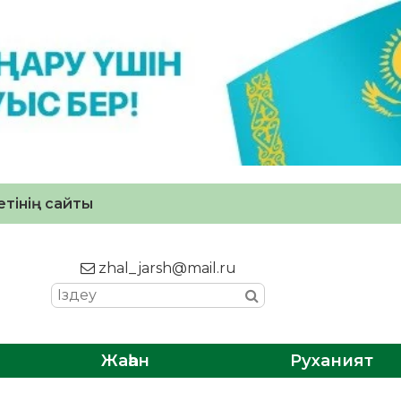
тінің сайты
zhal_jarsh@mail.ru
Жаһан
Руханият