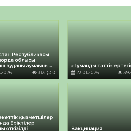
стан Республикасы
орда облысы
аш ауданы аумағының
«Тұманды тәтті» ертегі
іздік паспорты
.2026
313
0
23.01.2026
39
кеттік қызметшілер
нда Еріктілер
ы өткізілді
Вакцинация