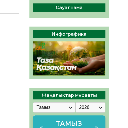
ы жаңа Құрылтай үшін дауыс
беруге дайын
Сауалнама
05.08.2026
32
0
ӘРБІР ДАУЫС – ҚОҒАМ
ДАМУЫНА ҚОСЫЛҒАН
Инфографика
ҮЛЕС
05.08.2026
39
0
Жаңалықтар мұрағаты
ТАМЫЗ
«
»