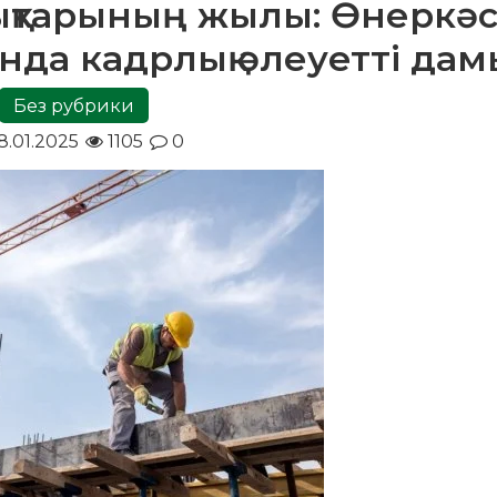
тарының жылы: Өнеркәс
нда кадрлық әлеуетті дам
Без рубрики
8.01.2025
1105
0