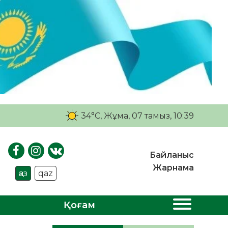
34°C
, Жұма, 07 тамыз, 10:39
Байланыс
Жарнама
қаз
qaz
Қоғам