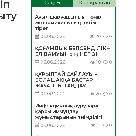
іп
Соңғы
Көп қаралған
ыту
Ауыл шаруашылығы – өңір
экономикасының негізгі
тірегі
06.08.2026
20
0
ҚОҒАМДЫҚ БЕЛСЕНДІЛІК –
ЕЛ ДАМУЫНЫҢ НЕГІЗІ
06.08.2026
18
0
ҚҰРЫЛТАЙ САЙЛАУЫ –
БОЛАШАҚҚА БАСТАР
ЖАУАПТЫ ТАҢДАУ
06.08.2026
20
0
Инфекциялық ауруларға
қарсы иммундау
жұмыстарының тиімділігі
06.08.2026
21
0