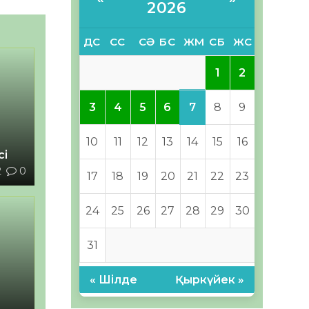
2026
ДС
СС
СӘ
БС
ЖМ
СБ
ЖС
1
2
7
3
4
5
6
8
9
10
11
12
13
14
15
16
сі
2
0
17
18
19
20
21
22
23
24
25
26
27
28
29
30
31
« Шілде
Қыркүйек »