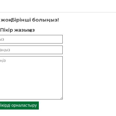
 жоқ. Бірінші болыңыз!
Пікір жазыңыз