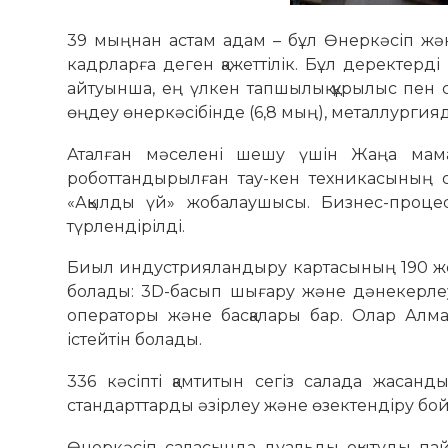
39 мыңнан астам адам – бұл Өнеркәсіп жән
кадрларға деген қажеттілік. Бұл деректер
айтуынша, ең үлкен тапшылық құрылыс пен с
өңдеу өнеркәсібінде (6,8 мың), металлургияд
Аталған мәселені шешу үшін Жаңа маман
роботтандырылған тау-кен техникасының 
«Ақылды үй» жобалаушысы. Бизнес-процес
түрлендірілді.
Биыл индустрияландыру картасының 190 ж
болады: 3D-басып шығару және дәнекерлеу
операторы және басқалары бар. Олар Алма
істейтін болады.
336 кәсіпті қамтитын сегіз салада жасанд
стандарттарды әзірлеу және өзектендіру бо
Өнеркәсіп саласында дуальды оқытуды пай