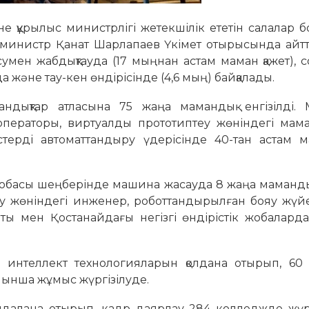
е құрылыс министрлігі жетекшілік ететін салалар
ді министр Қанат Шарлапаев Үкімет отырысында ай
умен жабдықтауда (17 мыңнан астам маман қажет), с
а және тау-кен өндірісінде (4,6 мың) байқалады.
дықтар атласына 75 жаңа мамандық енгізілді. 
операторы, виртуалды прототиптеу жөніндегі мам
терді автоматтандыру үдерісінде 40-тан астам м
обасы шеңберінде машина жасауда 8 жаңа маманды
 жөніндегі инженер, роботтандырылған бояу жүйе
ты мен Қостанайдағы негізгі өндірістік жобалард
ы интеллект технологияларын қолдана отырып, 60 
йынша жұмыс жүргізілуде.
далана отырып, кадр даярлау 284 колледжде жүргі