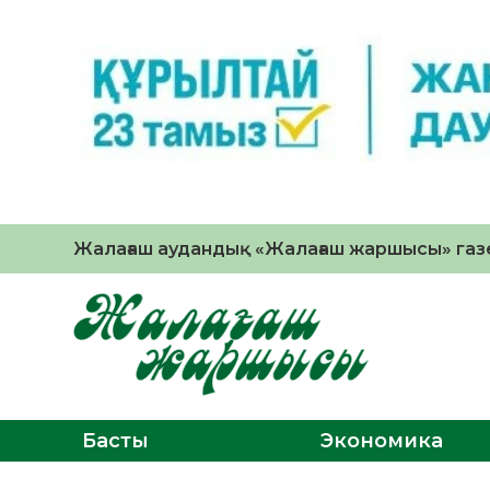
Жалағаш аудандық «Жалағаш жаршысы» газе
Басты
Экономика