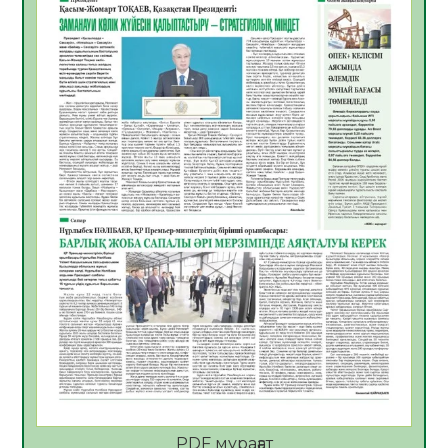
06.08.2026
41
0
Көкжөтел ауруы туралы
06.08.2026
37
0
АПВ вакцинасы туралы мәлімет
06.08.2026
37
0
Open Air: Қызылорда облысы полиция
департаменті 20 мыңнан астам
көрерменнің қауіпсіздігін қамтамасыз етті
06.08.2026
49
0
ҚЫЗЫЛОРДАДА «САНАЛЫ ҰРПАҚ –
ЖАРҚЫН БОЛАШАҚ» АТТЫ КЕҢЕЙТІЛГЕН
МӘЖІЛІС ӨТТІ
05.08.2026
50
0
Қазақстан Орталық Азиядағы көшуге ең
қолайлы ел атанды
05.08.2026
49
0
PDF мұрағат