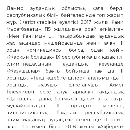
Дамир аудандық, облыстық, қала берді
республикалық білім бәйгелерінде топ жарып
жүр. Жетістіктерінің әуелгісі 2017 жылғы Ғани
Мұратбаевтың 115 жылдығына орай өткізілген
«Мен Ғанимын …» тақырыбындағы аудандық
жас ақындар мүшәйрасында жеңіп алған ІІІ
орын номинациясы болса, одан кейін
«Жарқын болашақ» ІХ республикалық қазақ тілі
олимпиадасының аудандық кезеңінде
«Жазушылар» бағыты бойынша тағы да ІІІ
орынды, «Тілші-әдебиетшілер» аталымында І
орынды, жазушы өлкетанушы Ахмет
Тілеулиевті еске алуға арналған аудандық
«Данышпан дана, болмысы дара» атты жыр-
мүшәйрасында ІІ орынды иеленіп,
лингвистикалық бағыттағы республикалық
олимпиаданың аудандық кезеңінде ІІ орын
алған. Сонымен бірге 2018 жылы «Ақберен»