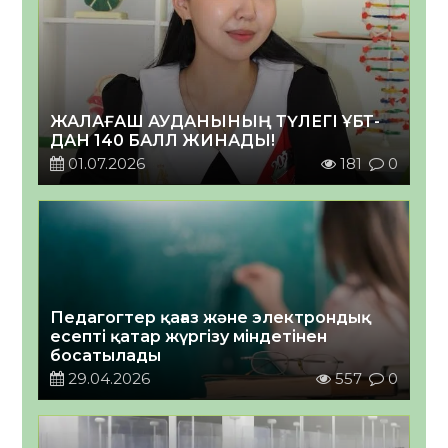
ЖАЛАҒАШ АУДАНЫНЫҢ ТҮЛЕГІ ҰБТ-
ДАН 140 БАЛЛ ЖИНАДЫ!
01.07.2026
181
0
Педагогтер қағаз және электрондық
есепті қатар жүргізу міндетінен
босатылады
29.04.2026
557
0