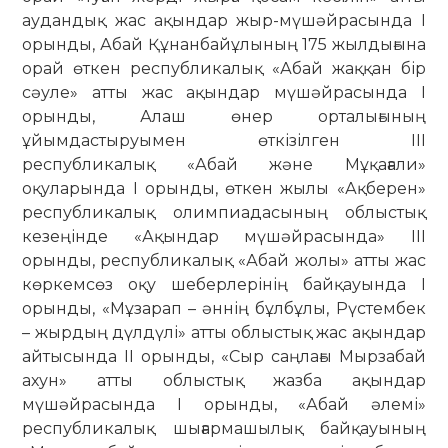
аудандық жас ақындар жыр-мүшәйрасында І
орынды, Абай Құнанбайұлының 175 жылдығына
орай өткен республикалық «Абай жаққан бір
сәуле» атты жас ақындар мүшәйрасында I
орынды, Алаш өнер орталығының
ұйымдастыруымен өткізілген III
республикалық «Абай және Мұқағали»
оқуларында I орынды, өткен жылы «Ақберен»
республикалық олимпиадасының облыстық
кезеңінде «Ақындар мүшәйрасында» ІІІ
орынды, республикалық «Абай жолы» атты жас
көркемсөз оқу шеберлерінің байқауында I
орынды, «Мұзарап – әннің бұлбұлы, Рүстембек
– жырдың дүлдүлі» атты облыстық жас ақындар
айтысында II орынды, «Сыр саңлағы Мырзабай
ахун» атты облыстық жазба ақындар
мүшәйрасында I орынды, «Абай әлемі»
республикалық шығармашылық байқауының