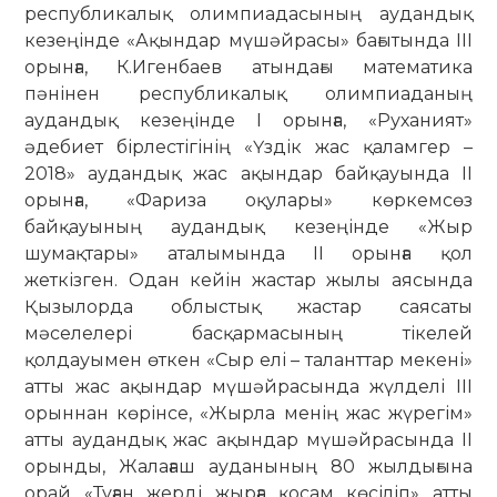
республикалық олимпиадасының аудандық
кезеңінде «Ақындар мүшәйрасы» бағытында ІІІ
орынға, К.Игенбаев атындағы математика
пәнінен республикалық олимпиаданың
аудандық кезеңінде І орынға, «Руханият»
әдебиет бірлестігінің «Үздік жас қаламгер –
2018» аудандық жас ақындар байқауында ІІ
орынға, «Фариза оқулары» көркемсөз
байқауының аудандық кезеңінде «Жыр
шумақтары» аталымында ІІ орынға қол
жеткізген. Одан кейін жастар жылы аясында
Қызылорда облыстық жастар саясаты
мәселелері басқармасының тікелей
қолдауымен өткен «Сыр елі – таланттар мекені»
атты жас ақындар мүшәйрасында жүлделі ІІІ
орыннан көрінсе, «Жырла менің жас жүрегім»
атты аудандық жас ақындар мүшәйрасында ІІ
орынды, Жалағаш ауданының 80 жылдығына
орай «Туған жерді жырға қосам көсіліп» атты