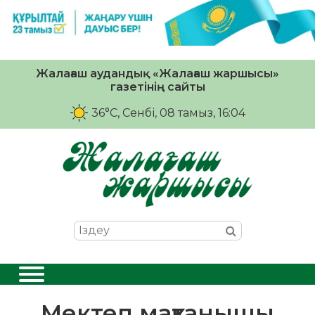
Жалағаш аудандық «Жалағаш жаршысы»
газетінің сайты
36°C
, Сенбі, 08 тамыз, 16:04
Мектеп мақтанышы