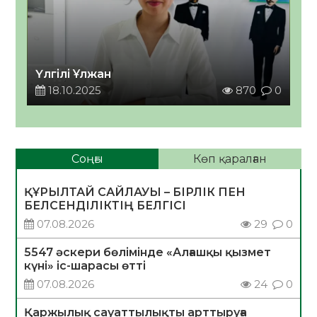
Үлгілі Ұлжан
18.10.2025
870
0
Соңғы
Көп қаралған
ҚҰРЫЛТАЙ САЙЛАУЫ – БІРЛІК ПЕН
БЕЛСЕНДІЛІКТІҢ БЕЛГІСІ
07.08.2026
29
0
5547 әскери бөлімінде «Алғашқы қызмет
күні» іс-шарасы өтті
07.08.2026
24
0
Қаржылық сауаттылықты арттыруға