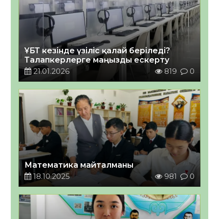
ҰБТ кезінде үзіліс қалай беріледі?
Талапкерлерге маңызды ескерту
21.01.2026
819
0
Математика майталманы
18.10.2025
981
0