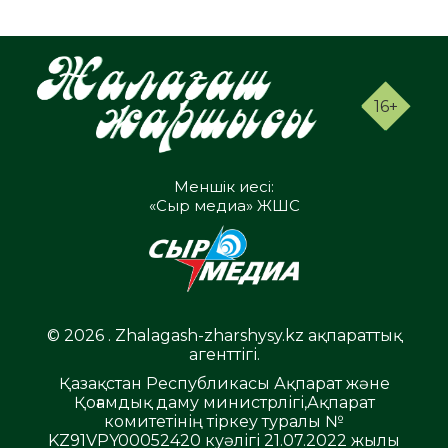
16+
Меншік иесі:
«Сыр медиа» ЖШС
© 2026 . Zhalagash-zharshysy.kz ақпараттық
агенттігі.
Қазақстан Республикасы Ақпарат және
Қоғамдық даму министрлігі,Ақпарат
комитетінің тіркеу туралы №
KZ91VPY00052420 куәлігі 21.07.2022 жылы