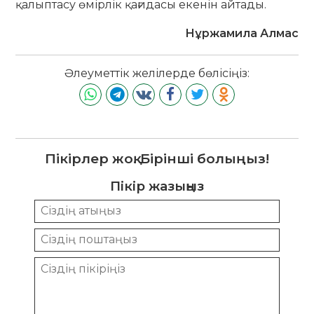
қалыптасу өмірлік қағидасы екенін айтады.
Нұржамила Алмас
Әлеуметтік желілерде бөлісіңіз:
Пікірлер жоқ. Бірінші болыңыз!
Пікір жазыңыз