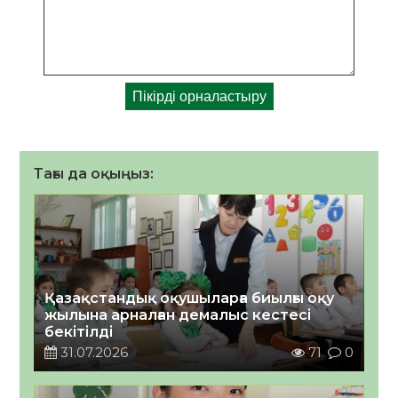
Тағы да оқыңыз:
Қазақстандық оқушыларға биылғы оқу
жылына арналған демалыс кестесі
бекітілді
31.07.2026
71
0