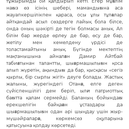
тұжырымды ой қалдырып кетті. Егер мұғалім
нағыз өз ісінің шебері, мамандығына аса
жауапкершілікпен қараса, осы ұлы тұлғалар
айтқандай асыл сөздерге лайық бола білсе,
онда оның шәкірті де тегін болмасы анық. Ал
білім бар жерде өрлеу де бар, өсу де бар,
жетілу мен кемелдену үрдісі де
толастамайтыны анық. Бүгінде мектептің
мақтанышына айналған Дамир Айтбай
табиғатынан талантты, шығармашылығын қоса
алып жүретін, ақындығы да бар, қысқасы «сегіз
қырлы, бір сырлы жігіт» деуге болады. Жастық
жалыны, жүрегіндегі Отанға, елге деген
сүйіспеншілігі дем беріп, ылғи патриоттық
бағытта қалам сермейді. Баланың бойындағы
ерекшелігін байқаған ұстаздары да
шығармашылығын одан әрі шыңдау үшін жыр-
мүшәйраларға, көркемсөз оқуларына
қатысуына қолдау көрсетеді.