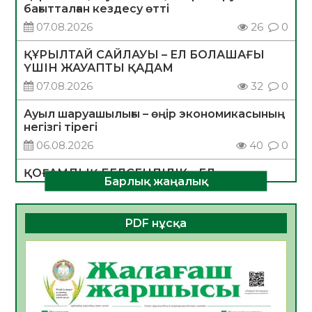
бағытталған кездесу өтті
07.08.2026
26
0
ҚҰРЫЛТАЙ САЙЛАУЫ – ЕЛ БОЛАШАҒЫ
ҮШІН ЖАУАПТЫ ҚАДАМ
07.08.2026
32
0
Ауыл шаруашылығы – өңір экономикасының
негізгі тірегі
06.08.2026
40
0
ҚОҒАМДЫҚ БЕЛСЕНДІЛІК – ЕЛ
Барлық жаңалық
ДАМУЫНЫҢ НЕГІЗІ
06.08.2026
37
0
PDF нұсқа
ҚҰРЫЛТАЙ САЙЛАУЫ – БОЛАШАҚҚА
БАСТАР ЖАУАПТЫ ТАҢДАУ
06.08.2026
39
0
Инфекциялық ауруларға қарсы иммундау
жұмыстарының тиімділігі