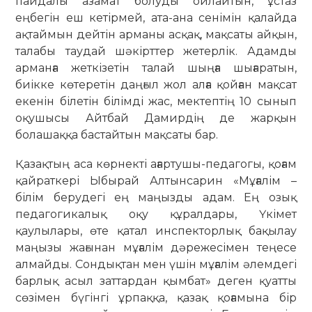
пайдалы азамат болуды ойлайтын, ұстаз
еңбегін еш кетірмей, ата-ана сенімін қалайда
ақтаймын дейтін арманы асқақ, мақсаты айқын,
талабы таудай шәкірттер жетерлік. Адамды
арманға жеткізетін талай шыңға шығаратын,
биікке көтеретін даңғыл жол алға қойған мақсат
екенін білетін білімді жас, мектептің 10 сынып
оқушысы Айтбай Дамирдің де жарқын
болашаққа бастайтын мақсаты бар.
Қазақтың аса көрнекті ағартушы-педагогы, қоғам
қайраткері Ыбырай Алтынсарин «Мұғалім –
білім берудегі ең маңызды адам. Ең озық
педагогикалық оқу құралдары, Үкімет
қаулылары, өте қатал инспекторлық бақылау
маңызы жағынан мұғалім дәрежесімен теңесе
алмайды. Сондықтан мен үшін мұғалім әлемдегі
барлық асыл заттардан қымбат» деген қуатты
сөзімен бүгінгі ұрпаққа, қазақ қоғамына бір