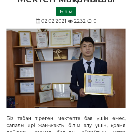
Білім
02.02.2021
2232
0
Біз табан тіреген мектепте баға үшін емес,
сапалы әрі жан-жақты білім алу үшін, қоғамға