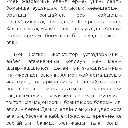
«Мен жазбаймын өлеңді ермек үшін» бағыты
бойынша аудандық, облыстық кезеңдерде I
орынды, сондай-ақ осы сайыстың
республикалық кезеңінде ІІ орынды және
Халықаралық «Alash star» байқауында «Арнау»
номинациясы бойынша бас жүлдені жеңіп
алған.
– Мен жеткен жетістіктер ұстаздарымның
еңбегі, ата-анамның қолдауы мен менің
шығармашылыққа деген ынта-ықыласымның
нәтижесі деп білемін. Ал мен жай армандаушы
ғана емес, сол арманымды орындайтын және
болашақтағы мамандығымды қателеспей
тандайтыныма толығымен сенемін. Бұнымен
тоқтап қалмақ емеспін, бағындырар белесім әлі
алда, – деген Дамир елдің дамуына үлес қоса
алатын, бәсекеге қабілетті жас, елді өркениетке
бастайтын білімді, жан-жақты тұлға болып