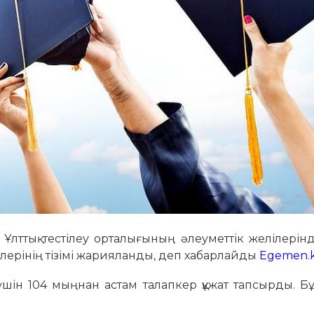
Ұлттық тестілеу орталығының әлеуметтік желілерін
рлерінің тізімі жарияланды, деп хабарлайды
Egemen.k
үшін 104 мыңнан астам талапкер құжат тапсырды. Б