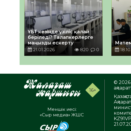
ҰБТ кезінде үзіліс қалай
беріледі? Талапкерлерге
маңызды ескерту
Матем
21.01.2026
820
0
18.10
© 2026 
ақпаратт
16+
Қазақс
Ақпара
минист
Меншік иесі:
комите
«Сыр медиа» ЖШС
KZ91VP
21.07.