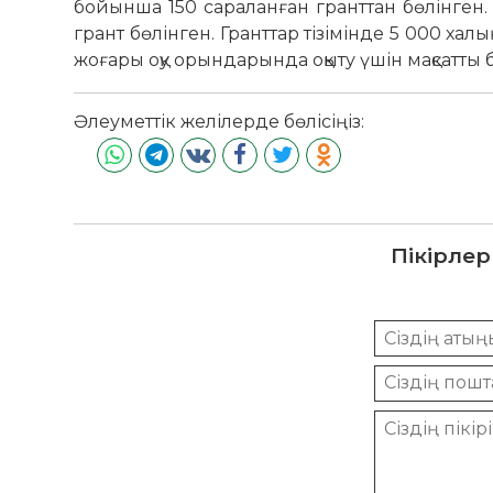
бойынша 150 сараланған гранттан бөлінген. 
грант бөлінген. Гранттар тізімінде 5 000 ха
жоғары оқу орындарында оқыту үшін мақсатты б
Әлеуметтік желілерде бөлісіңіз:
Пікірлер