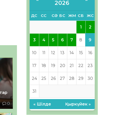
2026
ДС
СС
СӘ
БС
ЖМ
СБ
ЖС
2
1
9
3
4
5
6
7
8
10
11
12
13
14
15
16
17
18
19
20
21
22
23
24
25
26
27
28
29
30
31
тар
1
0
« Шілде
Қыркүйек »