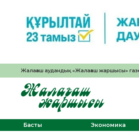
Жалағаш аудандық «Жалағаш жаршысы» газе
Басты
Экономика