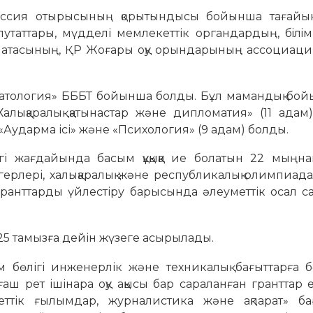
миссия отырысының қорытындысы бойынша тағайы
утаттары, мүдделі мемлекеттік органдардың, бiлiм
 палатасының, ҚР Жоғары оқу орындарының ассоциац
оматология» БББТ бойынша болды. Бұл мамандық бо
Халықаралық қатынастар және дипломатия» (11 адам
«Аударма ісі» және «Психология» (9 адам) болды.
ігі жағдайында басым құқыққа ие болатын 22 мыңна
егерлері, халықаралық және республикалық олимпиа
, гранттарды үйлестіру барысында әлеуметтік осал с
25 тамызға дейін жүзеге асырылады.
м бөлігі инженерлік және техникалық бағыттарға б
рет ішінара оқу ақысы бар сараланған гранттар ен
ттік ғылымдар, журналистика және ақпарат» ба