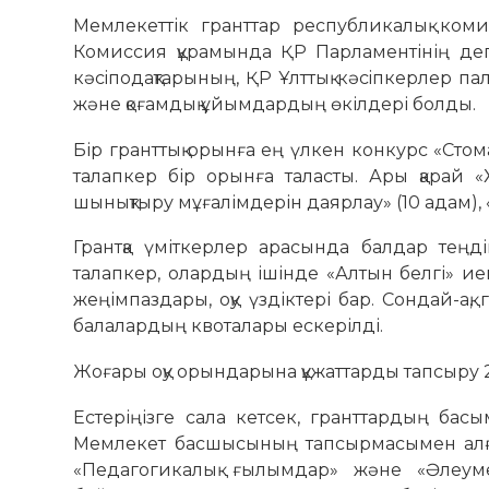
Мемлекеттік гранттар республикалық ко
Комиссия құрамында ҚР Парламентінің деп
кәсiподақтарының, ҚР Ұлттық кәсiпкерлер
және қоғамдық ұйымдардың өкілдері болды.
Бір гранттық орынға ең үлкен конкурс «Ст
талапкер бір орынға таласты. Ары қарай «
шынықтыру мұғалімдерін даярлау» (10 адам), 
Грантқа үміткерлер арасында балдар теңд
талапкер, олардың ішінде «Алтын белгі» и
жеңімпаздары, оқу үздіктері бар. Сондай-ақ
балалардың квоталары ескерілді.
Жоғары оқу орындарына құжаттарды тапсыру 
Естеріңізге сала кетсек, гранттардың басы
Мемлекет басшысының тапсырмасымен алғаш 
«Педагогикалық ғылымдар» және «Әлеуме