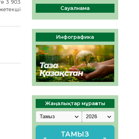
ге 3 903
сақтау – әр азаматтың
міндеті
Сауалнама
 жетекші
05.08.2026
71
0
Руслан Рүстемұлы облыс
әкімінің кеңесшісі болып
Инфографика
тағайындалды
05.08.2026
66
0
Жаңалықтар мұрағаты
ТАМЫЗ
«
»