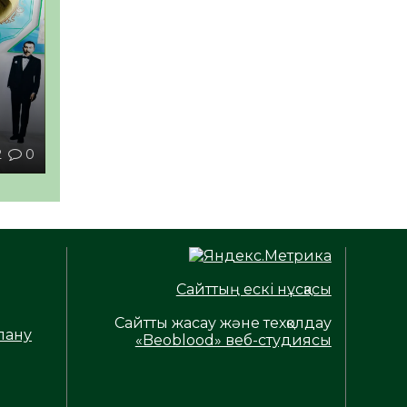
2
0
Сайттың ескі нұсқасы
Сайтты жасау және техқолдау
лану
«Beoblood» веб-студиясы