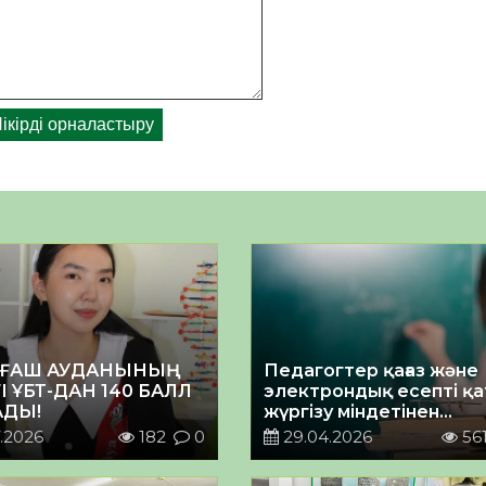
ҒАШ АУДАНЫНЫҢ
Педагогтер қағаз және
І ҰБТ-ДАН 140 БАЛЛ
электрондық есепті қа
ДЫ!
жүргізу міндетінен
босатылады
.2026
182
0
29.04.2026
56