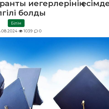
ранты иегерлерінің есімде
лгілі болды
Білім
.08.2024
1039
0