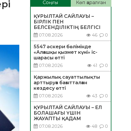
рі
Соңғы
Көп қаралған
ҚҰРЫЛТАЙ САЙЛАУЫ –
БІРЛІК ПЕН
БЕЛСЕНДІЛІКТІҢ БЕЛГІСІ
07.08.2026
46
0
5547 әскери бөлімінде
«Алғашқы қызмет күні» іс-
шарасы өтті
07.08.2026
41
0
Қаржылық сауаттылықты
арттыруға бағытталған
кездесу өтті
07.08.2026
43
0
ҚҰРЫЛТАЙ САЙЛАУЫ – ЕЛ
БОЛАШАҒЫ ҮШІН
ЖАУАПТЫ ҚАДАМ
07.08.2026
48
0