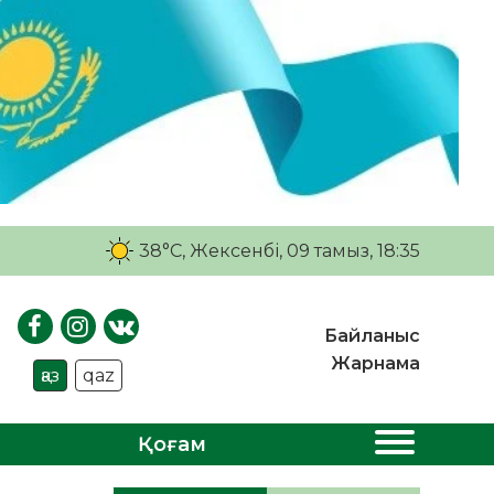
38°C
, Жексенбі, 09 тамыз, 18:35
Байланыс
Жарнама
қаз
qaz
Қоғам