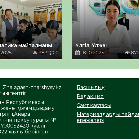
атика майталманы
Үлгілі Ұлжан
.2025
983
0
18.10.2025
87
. Zhalagash-zharshysy.kz
Басшылық
ық агенттігі.
Редакция
тан Республикасы
Сайт картасы
т және Қоғамдық даму
рлігі,Ақпарат
Материалдарды пайда
тінің тіркеу туралы №
ережелері
Y00052420 куәлігі
2022 жылы берілген