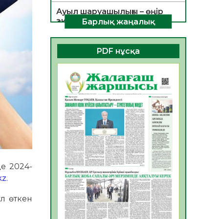
Ауыл шаруашылығы – өңір
экономикасының негізгі
Барлық жаңалық
тірегі
06.08.2026
55
0
PDF нұсқа
ҚОҒАМДЫҚ БЕЛСЕНДІЛІК –
ЕЛ ДАМУЫНЫҢ НЕГІЗІ
06.08.2026
53
0
ҚҰРЫЛТАЙ САЙЛАУЫ –
БОЛАШАҚҚА БАСТАР
ЖАУАПТЫ ТАҢДАУ
06.08.2026
55
0
Инфекциялық ауруларға
қарсы иммундау
де 2024-
жұмыстарының тиімділігі
z.
06.08.2026
57
0
ұл өткен
Көкжөтел ауруы туралы
06.08.2026
55
0