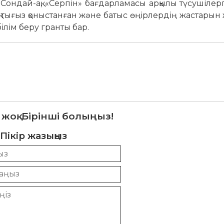
Сондай-ақ, «Серпін» бағдарламасы арқылы түсушілер
лық тығыз қоныстанған және батыс өңірлердің жастарын
ілім беру гранты бар.
 жоқ. Бірінші болыңыз!
Пікір жазыңыз