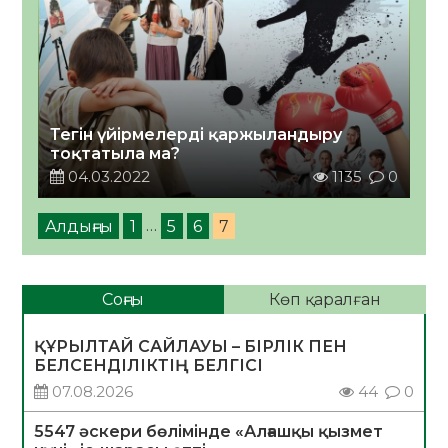
Тегін үйірмелерді қаржыландыру
тоқтатыла ма?
04.03.2022
1135
0
Алдыңғы
1
…
5
6
7
Соңғы
Көп қаралған
ҚҰРЫЛТАЙ САЙЛАУЫ – БІРЛІК ПЕН
БЕЛСЕНДІЛІКТІҢ БЕЛГІСІ
07.08.2026
44
0
5547 әскери бөлімінде «Алғашқы қызмет