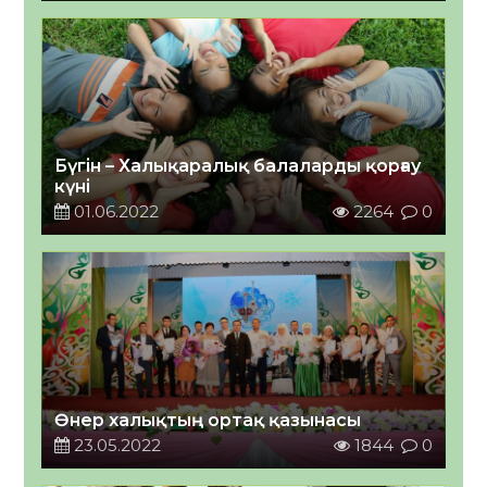
Бүгін – Халықаралық балаларды қорғау
күні
01.06.2022
2264
0
Өнер халықтың ортақ қазынасы
23.05.2022
1844
0