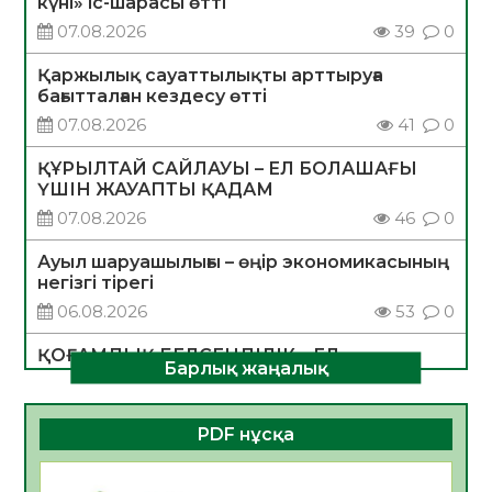
күні» іс-шарасы өтті
07.08.2026
39
0
Қаржылық сауаттылықты арттыруға
бағытталған кездесу өтті
07.08.2026
41
0
ҚҰРЫЛТАЙ САЙЛАУЫ – ЕЛ БОЛАШАҒЫ
ҮШІН ЖАУАПТЫ ҚАДАМ
07.08.2026
46
0
Ауыл шаруашылығы – өңір экономикасының
негізгі тірегі
06.08.2026
53
0
ҚОҒАМДЫҚ БЕЛСЕНДІЛІК – ЕЛ
Барлық жаңалық
ДАМУЫНЫҢ НЕГІЗІ
06.08.2026
51
0
PDF нұсқа
ҚҰРЫЛТАЙ САЙЛАУЫ – БОЛАШАҚҚА
БАСТАР ЖАУАПТЫ ТАҢДАУ