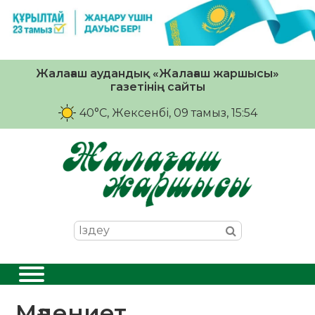
Жалағаш аудандық «Жалағаш жаршысы»
газетінің сайты
40°C
, Жексенбі, 09 тамыз, 15:54
Мәдениет