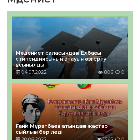
Мәдениет саласындағы Елбасы
стипендиясының атауын өзгерту
ұсынылды
04.07.2022
806
0
Ғани Мұратбаев атындағы жастар
сыйлығы беріледі
20.06.2022
1565
0