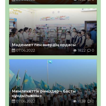
Мәдениет пен өнердің ордасы
07.06.2022
1822
0
Мемлекеттік рәміздер – басты
құндылығымыз
07.06.2022
1038
0