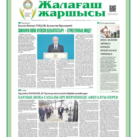
06.08.2026
53
0
Инфекциялық ауруларға қарсы иммундау
жұмыстарының тиімділігі
06.08.2026
55
0
Көкжөтел ауруы туралы
06.08.2026
53
0
АПВ вакцинасы туралы мәлімет
06.08.2026
52
0
Open Air: Қызылорда облысы полиция
департаменті 20 мыңнан астам
көрерменнің қауіпсіздігін қамтамасыз етті
06.08.2026
64
0
ҚЫЗЫЛОРДАДА «САНАЛЫ ҰРПАҚ –
ЖАРҚЫН БОЛАШАҚ» АТТЫ КЕҢЕЙТІЛГЕН
МӘЖІЛІС ӨТТІ
05.08.2026
65
0