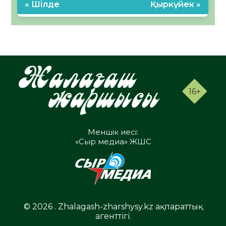
« Шілде
Қыркүйек »
16+
Меншік иесі:
«Сыр медиа» ЖШС
© 2026 . Zhalagash-zharshysy.kz ақпараттық
агенттігі.